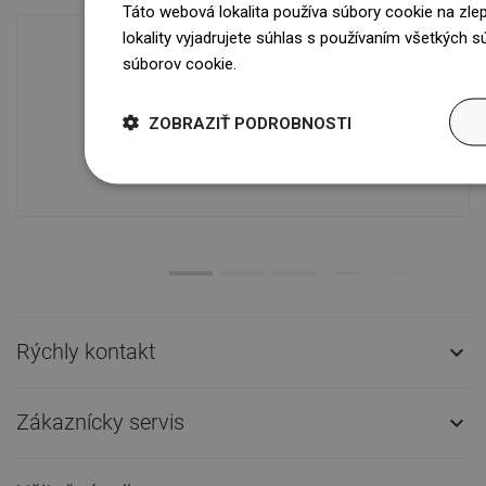
Táto webová lokalita používa súbory cookie na zle
lokality vyjadrujete súhlas s používaním všetkých 
súborov cookie.
Dowiedz się więcej
Dostupnosť tovaru
Naše výrobky na vás čakajú v
ZOBRAZIŤ PODROBNOSTI
modernom sklade.Vždy pripravený na
prepravu!
Rýchly kontakt

Zákaznícky servis
