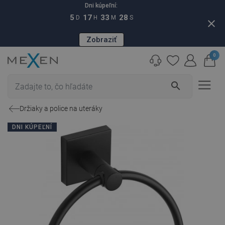
Dni kúpeľní:
5
17
33
28
D
H
M
S
close
Zobraziť
0
search
Držiaky a police na uteráky
DNI KÚPEĽNÍ