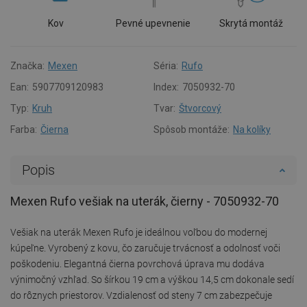
Kov
Pevné upevnenie
Skrytá montáž
Značka:
Mexen
Séria:
Rufo
Ean:
5907709120983
Index:
7050932-70
Typ:
Kruh
Tvar:
Štvorcový
Farba:
Čierna
Spôsob montáže:
Na kolíky
Popis
Mexen Rufo vešiak na uterák, čierny - 7050932-70
Vešiak na uterák Mexen Rufo je ideálnou voľbou do modernej
kúpeľne. Vyrobený z kovu, čo zaručuje trvácnosť a odolnosť voči
poškodeniu. Elegantná čierna povrchová úprava mu dodáva
výnimočný vzhľad. So šírkou 19 cm a výškou 14,5 cm dokonale sedí
do rôznych priestorov. Vzdialenosť od steny 7 cm zabezpečuje