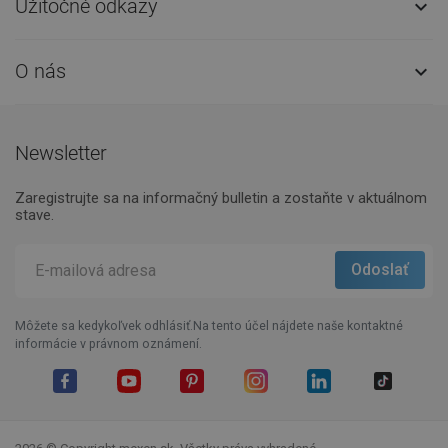
Užitočné odkazy

O nás

Newsletter
Zaregistrujte sa na informačný bulletin a zostaňte v aktuálnom
stave.
Môžete sa kedykoľvek odhlásiť.Na tento účel nájdete naše kontaktné
informácie v právnom oznámení.
Facebook
YouTube
Pinterest
Instagram
LinkedIn
TikTok