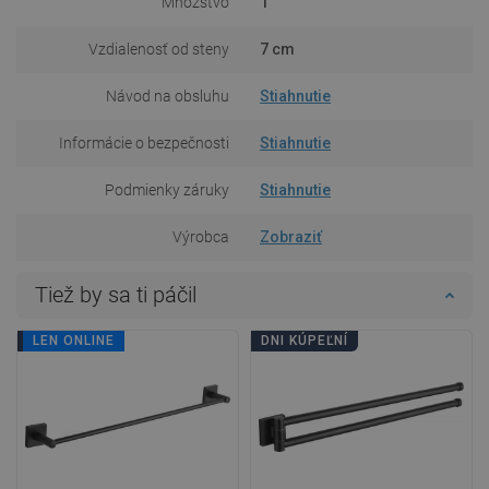
Množstvo
1
Vzdialenosť od steny
7 cm
Návod na obsluhu
Stiahnutie
Informácie o bezpečnosti
Stiahnutie
Podmienky záruky
Stiahnutie
Výrobca
Zobraziť
Tiež by sa ti páčil
DNI KÚPEĽNÍ
LEN ONLINE
DNI KÚPEĽNÍ