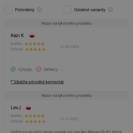
Potvrdený
Ostatné varianty
Názor sa týka tohto produktu
Kazi K.
Kvalita:
01-07-2023
Vzhľad:
-
Výhody
-
Defekty
-
Ukážte pôvodný komentár
Názor sa týka tohto produktu
LevJ
Kvalita:
01-11-2021
Vzhľad:
Veľmi sa mi páči čierny vešiak na uteráky Mexen Rufo, ktorý