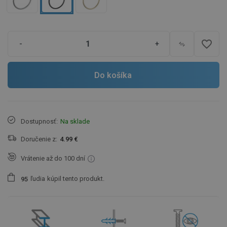
favorite_border
-
+
Do košíka
Dostupnosť:
Na sklade
Doručenie z:
4.99 €
Vrátenie až do 100 dní
ľudia
kúpil tento produkt.
9
5