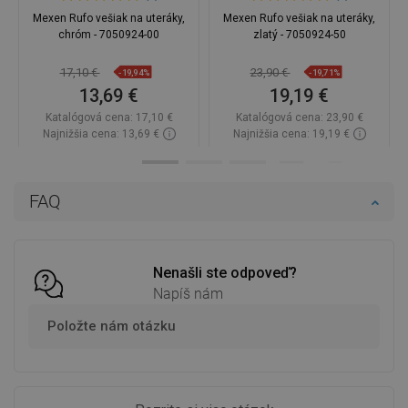
Mexen Rufo vešiak na uteráky,
Mexen Rufo vešiak na uteráky,
chróm - 7050924-00
zlatý - 7050924-50
17,10 €
23,90 €
-19,94%
-19,71%
13,69 €
19,19 €
Katalógová cena:
17,10 €
Katalógová cena:
23,90 €
Najnižšia cena: 13,69 €
Najnižšia cena: 19,19 €
Dostupnosť:
Na sklade
Dostupnosť:
Na sklade
Do košíka
Do košíka
FAQ
Porovnaj
favorite_border
Obľúbené
Porovnaj
favorite_border
Obľúbené
Nenašli ste odpoveď?
Napíš nám
Položte nám otázku