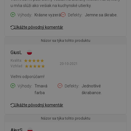
u mňa slúži ako vešiak na kuchynské utierky.
Výhody
Krásne vyzerá
Defekty
Jemne sa škrabe.
Ukážte pôvodný komentár
Názor sa týka tohto produktu
GiusL
Kvalita:
20-10-2021
Vzhľad:
Veľmi odporúčam!
Výhody
Tmavá
Defekty
Jednotlivé
farba
škrabance.
Ukážte pôvodný komentár
Názor sa týka tohto produktu
AlesS