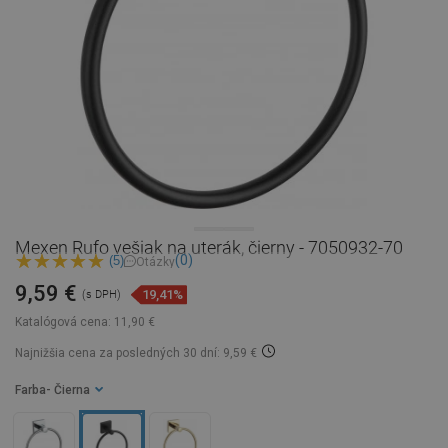
Mexen Rufo vešiak na uterák, čierny - 7050932-70
(0)
(5)
Otázky
9,59 €
19,41%
(s DPH)
Katalógová cena:
11,90 €
Najnižšia cena za posledných 30 dní: 9,59 €
Farba
- Čierna