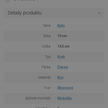
Detaily produktu
Séria
Rufo
Šírka
19 cm
Výška
14,5 cm
Typ
Kruh
Farba
Čierna
Materiál
Kov
Tvar
Štvorcový
Spôsob montáže
Na kolíky