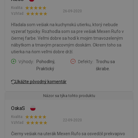
Kvalita:
26-09-2020
Vzhľad:
Hľadala som vešiak na kuchynskú utierku, ktorý nebude
vyzerať typicky. Rozhodla som sa pre vešiak Mexen Rufo v
čiernej farbe. Veľmi dobre sa hodí k mojim tmavozeleným
nábytkom a tmavým pracovným doskám. Okrem toho sa
utierka na ňom veľmi dobre drží.
Výhody
Pohodlný,
Defekty
Trochu sa
Praktický
škrabe.
Ukážte pôvodný komentár
Názor sa týka tohto produktu
OskaS
Kvalita:
22-09-2020
Vzhľad:
Čierny vešiak na uterák Mexen Rufo sa osvedčil prekvapivo