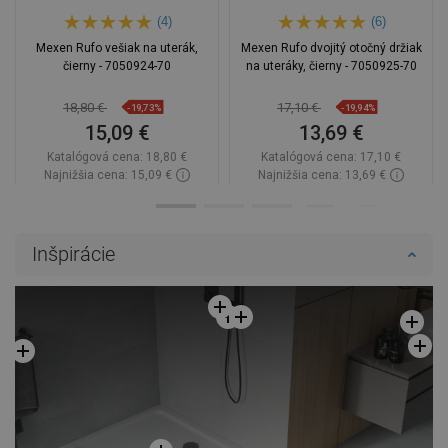
(4)
(6)
Mexen Rufo vešiak na uterák,
Mexen Rufo dvojitý otočný držiak
čierny - 7050924-70
na uteráky, čierny - 7050925-70
18,80 €
17,10 €
-19,73%
-19,94%
15,09 €
13,69 €
Katalógová cena:
18,80 €
Katalógová cena:
17,10 €
Najnižšia cena: 15,09 €
Najnižšia cena: 13,69 €
Dostupnosť:
Na sklade
Dostupnosť:
Na sklade
Do košíka
Do košíka
Inšpirácie
Porovnaj
favorite_border
Obľúbené
Porovnaj
favorite_border
Obľúbené