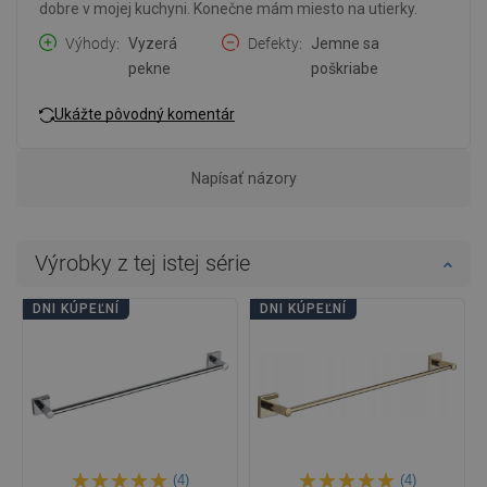
dobre v mojej kuchyni. Konečne mám miesto na utierky.
Výhody
Vyzerá
Defekty
Jemne sa
pekne
poškriabe
Ukážte pôvodný komentár
Napísať názory
Výrobky z tej istej série
DNI KÚPEĽNÍ
DNI KÚPEĽNÍ
(4)
(4)