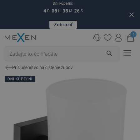
Dni kúpeľní:
4
08
38
25
D
H
M
S
close
Zobraziť
0
search
Príslušenstvo na čistenie zubov
DNI KÚPEĽNÍ