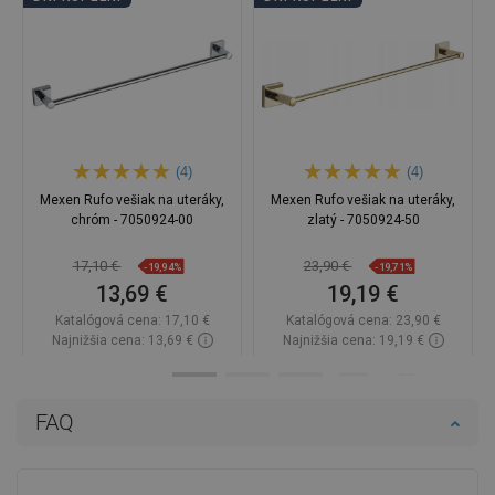
(4)
(4)
Mexen Rufo vešiak na uteráky,
Mexen Rufo vešiak na uteráky,
chróm - 7050924-00
zlatý - 7050924-50
17,10 €
23,90 €
-19,94%
-19,71%
13,69 €
19,19 €
Katalógová cena:
17,10 €
Katalógová cena:
23,90 €
Najnižšia cena: 13,69 €
Najnižšia cena: 19,19 €
Dostupnosť:
Na sklade
Dostupnosť:
Na sklade
Do košíka
Do košíka
FAQ
Porovnaj
favorite_border
Obľúbené
Porovnaj
favorite_border
Obľúbené