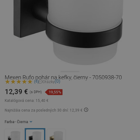
Mexen Rufo pohár na kefky, čierny - 7050938-70
(0)
(4)
Otázky
12,39 €
19,55%
(s DPH)
Katalógová cena:
15,40 €
Najnižšia cena za posledných 30 dní: 12,39 €
Farba
- Čierna