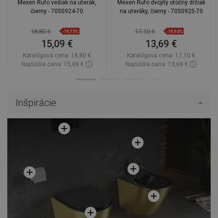
Mexen Rufo vešiak na uterák,
Mexen Rufo dvojitý otočný držiak
čierny - 7050924-70
na uteráky, čierny - 7050925-70
18,80 €
17,10 €
-19,73%
-19,94%
15,09 €
13,69 €
Katalógová cena:
18,80 €
Katalógová cena:
17,10 €
Najnižšia cena: 15,09 €
Najnižšia cena: 13,69 €
Dostupnosť:
Na sklade
Dostupnosť:
Na sklade
Do košíka
Do košíka
Inšpirácie
Porovnaj
favorite_border
Obľúbené
Porovnaj
favorite_border
Obľúbené