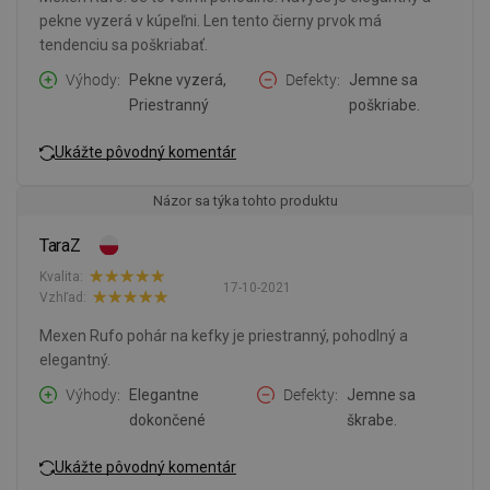
pekne vyzerá v kúpeľni. Len tento čierny prvok má
tendenciu sa poškriabať.
Výhody
Pekne vyzerá,
Defekty
Jemne sa
Priestranný
poškriabe.
Ukážte pôvodný komentár
Názor sa týka tohto produktu
TaraZ
Kvalita:
17-10-2021
Vzhľad:
Mexen Rufo pohár na kefky je priestranný, pohodlný a
elegantný.
Výhody
Elegantne
Defekty
Jemne sa
dokončené
škrabe.
Ukážte pôvodný komentár