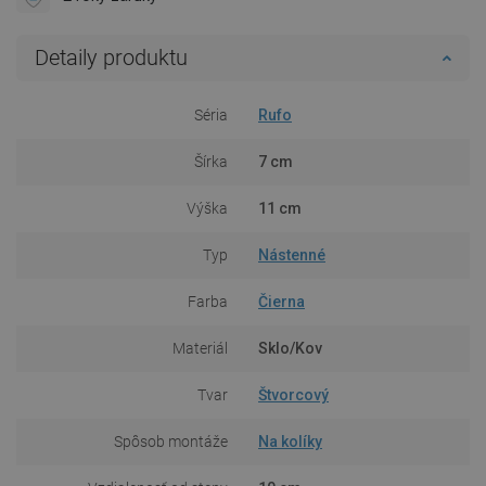
Detaily produktu
Séria
Rufo
Šírka
7 cm
Výška
11 cm
Typ
Nástenné
Farba
Čierna
Materiál
Sklo/Kov
Tvar
Štvorcový
Spôsob montáže
Na kolíky