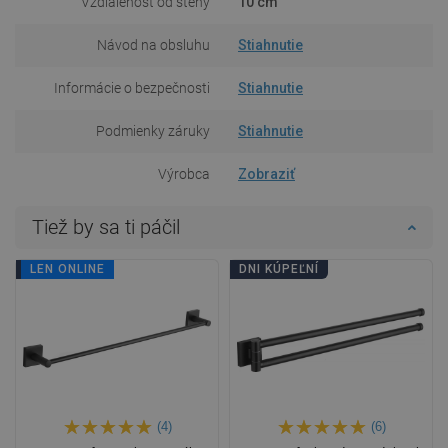
Vzdialenosť od steny
10 cm
Návod na obsluhu
Stiahnutie
Informácie o bezpečnosti
Stiahnutie
Podmienky záruky
Stiahnutie
Výrobca
Zobraziť
Tiež by sa ti páčil
DNI KÚPEĽNÍ
LEN ONLINE
DNI KÚPEĽNÍ
(4)
(6)