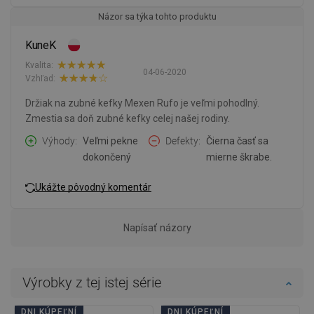
Názor sa týka tohto produktu
KuneK
Kvalita:
04-06-2020
Vzhľad:
Držiak na zubné kefky Mexen Rufo je veľmi pohodlný.
Zmestia sa doň zubné kefky celej našej rodiny.
Výhody
Veľmi pekne
Defekty
Čierna časť sa
dokončený
mierne škrabe.
Ukážte pôvodný komentár
Napísať názory
Výrobky z tej istej série
DNI KÚPEĽNÍ
DNI KÚPEĽNÍ