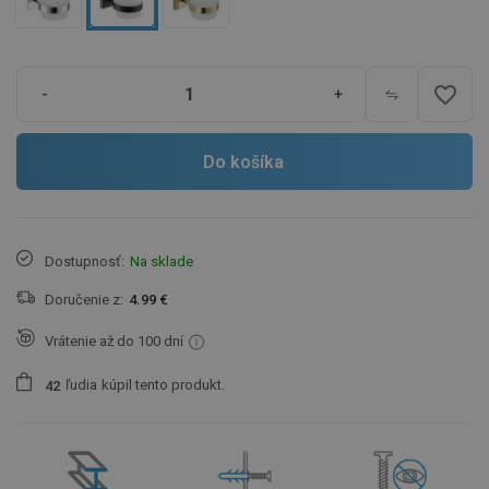
favorite_border
-
+
Do košíka
Dostupnosť:
Na sklade
Doručenie z:
4.99 €
Vrátenie až do 100 dní
ľudia
kúpil tento produkt.
4
2