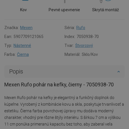
Kov
Pevné upevnenie
Skrytá montáž
Značka:
Mexen
Séria:
Rufo
Ean:
5907709121065
Index:
7050938-70
Typ:
Nástenné
Tvar:
Štvorcový
Farba:
Čierna
Materiál:
Sklo/Kov
Popis
Mexen Rufo pohár na kefky, čierny - 7050938-70
Mexen Rufo pohár na kefky je elegantný a funkčný doplnok do
kúpeľne. Vyrobený z kombinácie kovu a skla, poskytuje trvanlivosť a
estetiku. Čierna farba povrchovej úpravy mu dodáva moderný
charakter, vhodný pre rôzne štýly interiéru. S šírkou 7 cm a výškou
11 cm ponúka primeranú kapacitu bez toho, aby zaberal veľa