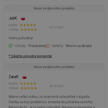
Názor sa týka tohto produktu
JuliK
Kvalita:
07-12-2021
Vzhľad:
Veľmi pohodlný!
Výhody
Priestranný
Defekty
Mierne sa škrabe.
Ukážte pôvodný komentár
Názor sa týka tohto produktu
ZaraR
Kvalita:
28-10-2021
Vzhľad:
Máme veľkú rodinu, čo znamená veľa kefiek v kúpeľni.
Všetky sa bez problémov zmestia do pohárika na kefky
Mexen Rufo. Je to veľmi pohodlné. Navyše je elegantný a