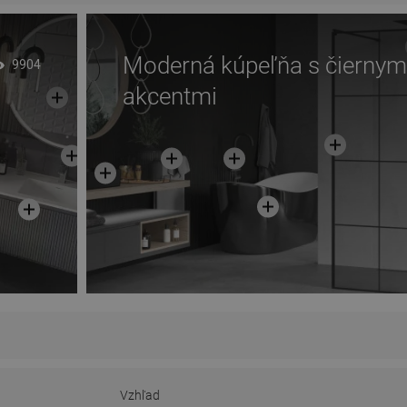
Moderná kúpeľňa s čiernym
9904
akcentmi
Vzhľad