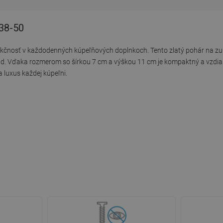
938-50
 funkčnosť v každodenných kúpeľňových doplnkoch. Tento zlatý pohár na zu
zhľad. Vďaka rozmerom so šírkou 7 cm a výškou 11 cm je kompaktný a vzdi
 luxus každej kúpeľni.