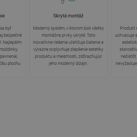
ie
Skrytá montáž
ia byť
Moderný systém, v ktorom boli všetky
Produkt 
 aj bezpečné
montážne prvky ukryté. Toto
uchvacuje s
. Najlepším
inovatívne riešenie uľahčuje čistenie a
estetic
hmoždinky,
výrazne ovplyvňuje zlepšenie estetiky
starostli
upevnenie,
produktu a miestnosti, zdôrazňujúc
nečistôt
čšiu plochu
jeho moderný dizajn.
nevyžaduje 