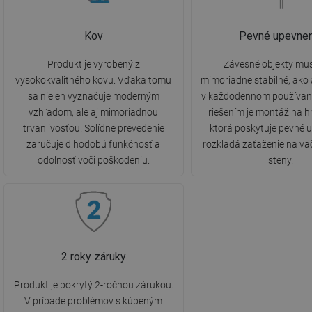
Kov
Pevné upevnen
Produkt je vyrobený z
Závesné objekty mus
vysokokvalitného kovu. Vďaka tomu
mimoriadne stabilné, ako
sa nielen vyznačuje moderným
v každodennom používaní
vzhľadom, ale aj mimoriadnou
riešením je montáž na 
trvanlivosťou. Solídne prevedenie
ktorá poskytuje pevné 
zaručuje dlhodobú funkčnosť a
rozkladá zaťaženie na vä
odolnosť voči poškodeniu.
steny.
2 roky záruky
Produkt je pokrytý 2-ročnou zárukou.
V prípade problémov s kúpeným