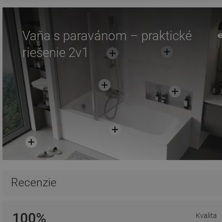
Vaňa s paravánom – praktické
riešenie 2v1
Recenzie
100%
Kvalita