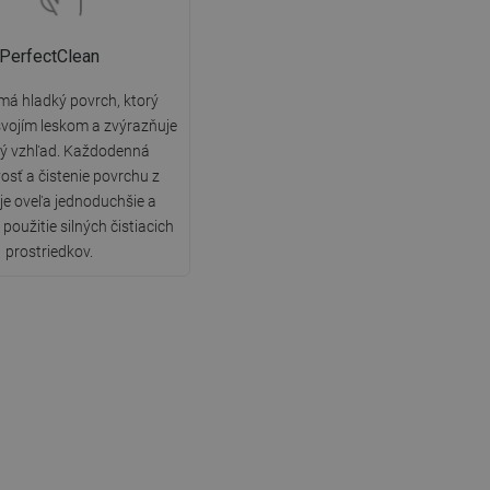
PerfectClean
má hladký povrch, ktorý
vojím leskom a zvýrazňuje
ký vzhľad. Každodenná
vosť a čistenie povrchu z
 je oveľa jednoduchšie a
použitie silných čistiacich
prostriedkov.