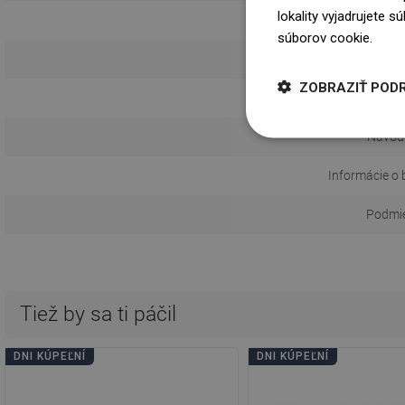
lokality vyjadrujete 
súborov cookie.
Dowi
Spôs
ZOBRAZIŤ POD
Vzdialeno
Návod 
Informácie o 
Podmie
Tiež by sa ti páčil
DNI KÚPEĽNÍ
DNI KÚPEĽNÍ