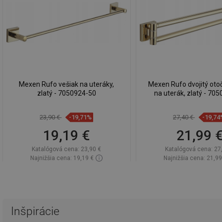
Mexen Rufo vešiak na uteráky,
Mexen Rufo dvojitý oto
zlatý - 7050924-50
na uterák, zlatý - 70
23,90 €
-19,71%
27,40 €
-19,74
19,19 €
21,99 
Katalógová cena:
23,90 €
Katalógová cena:
27
Najnižšia cena: 19,19 €
Najnižšia cena: 21,99
Dostupnosť:
Na sklade
Dostupnosť:
Na sk
Do košíka
Do košíka
Porovnaj
favorite_border
Obľúbené
Porovnaj
favorite_border
Ob
Inšpirácie