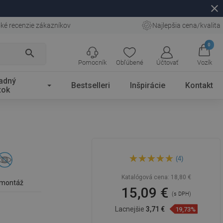
close
ké recenzie zákazníkov
Najlepšia cena/kvalita
0
search
Pomocník
Obľúbené
Účtovať
Vozík
adný
Bestselleri
Inšpirácie
Kontakt
tok
Mexen Rufo pohár na zubnú
(4)
kefku, zlatý - 7050938-50
Katalógová cena:
18,80 €
 montáž
15,09 €
(s DPH)
Lacnejšie
3,71 €
19,73%