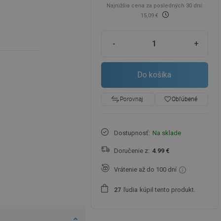
Najnižšia cena za posledných 30 dní:
15,09 €
-
+
Do košíka
favorite_border
Obľúbené
Porovnaj
Dostupnosť:
Na sklade
Doručenie z:
4.99 €
Vrátenie až do 100 dní
ľudia
kúpil tento produkt.
2
7