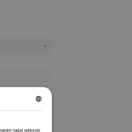
POLISH
CZECH
GERMAN
žívaním našej webovej