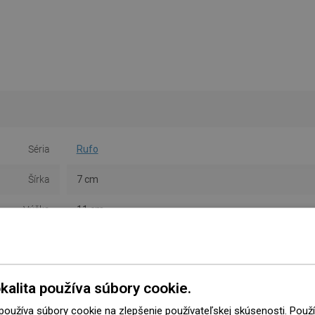
Séria
Rufo
Šírka
7 cm
Výška
11 cm
Typ
Nástenné
Farba
Zlatá
kalita používa súbory cookie.
Materiál
Sklo/Kov
 používa súbory cookie na zlepšenie používateľskej skúsenosti. Pou