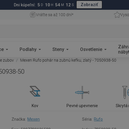
Zobraziť
5
10
54
11
Dni kúpeľní:
D
H
M
S
Vráťte sa až 100 dní*
Vyso
Záhr
ce
Podlahy
Steny
Osvetlenie
náby
ie zubov
Mexen Rufo pohár na zubnú kefku, zlatý - 7050938-50
050938-50
Kov
Pevné upevnenie
Skrytá
Značka:
Mexen
Séria:
Rufo