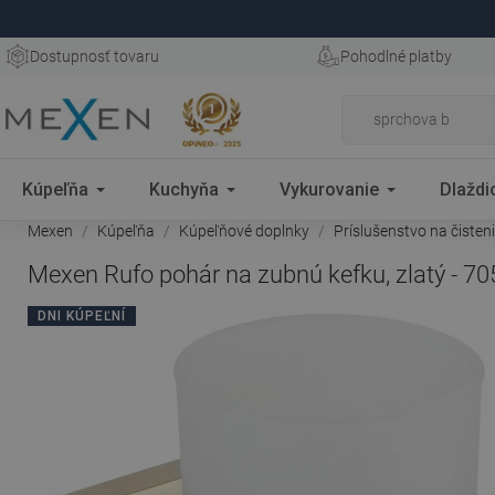
Dostupnosť tovaru
Pohodlné platby
Kúpeľňa
Kuchyňa
Vykurovanie
Dlaždi
Mexen
Kúpeľňa
Kúpeľňové doplnky
Príslušenstvo na čisten
Mexen Rufo pohár na zubnú kefku, zlatý - 7
DNI KÚPEĽNÍ