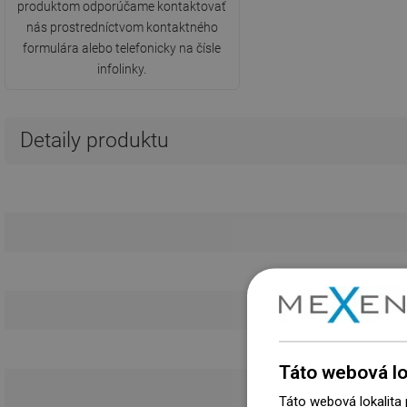
produktom odporúčame kontaktovať
nás prostredníctvom kontaktného
formulára alebo telefonicky na čísle
infolinky.
Detaily produktu
Táto webová lo
Táto webová lokalita