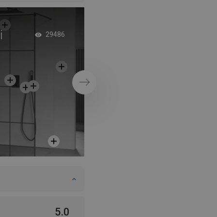
i
Kúpeľňa v štýle gla
29486
Ďalej
5.0