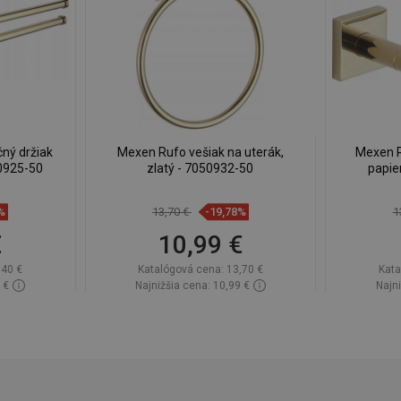
čný držiak
Mexen Rufo vešiak na uterák,
Mexen R
50925-50
zlatý - 7050932-50
papie
%
13,70 €
-19,78%
1
€
10,99 €
,40 €
Katalógová cena:
13,70 €
Kata
 €
Najnižšia cena: 10,99 €
Najni
lade
Dostupnosť:
Na sklade
Dos
Do košíka
ľúbené
Porovnaj
favorite_border
Obľúbené
Poro