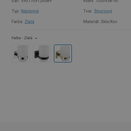
Ean:
5907709126589
Index:
7050938-50
Typ:
Nástenné
Tvar:
Štvorcový
Farba:
Zlatá
Materiál:
Sklo/Kov
Farba
- Zlatá