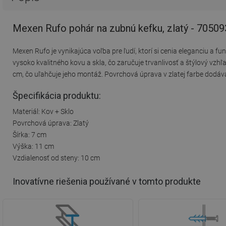
Mexen Rufo pohár na zubnú kefku, zlatý - 7050
Mexen Rufo je vynikajúca voľba pre ľudí, ktorí si cenia eleganciu a
vysoko kvalitného kovu a skla, čo zaručuje trvanlivosť a štýlový v
cm, čo uľahčuje jeho montáž. Povrchová úprava v zlatej farbe dodáva
Špecifikácia produktu:
Materiál: Kov + Sklo
Povrchová úprava: Zlatý
Šírka: 7 cm
Výška: 11 cm
Vzdialenosť od steny: 10 cm
Inovatívne riešenia používané v tomto produkte