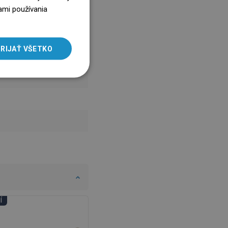
ENGLISH
ami používania
SLOVAK
LITHUANIAN
RIJAŤ VŠETKO
ROMANIAN
HUNGARIAN
FRENCH
ITALIAN
SPANISH
UKRAINIAN
BULGARIAN
ESTONIAN
DUTCH
Í
DNI KÚPEĽNÍ
LATVIAN