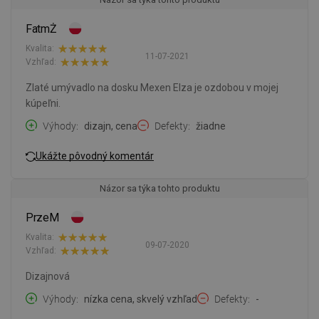
FatmŻ
Kvalita:
11-07-2021
Vzhľad:
Zlaté umývadlo na dosku Mexen Elza je ozdobou v mojej
kúpeľni.
Výhody
dizajn, cena
Defekty
žiadne
Ukážte pôvodný komentár
Názor sa týka tohto produktu
PrzeM
Kvalita:
09-07-2020
Vzhľad:
Dizajnová
Výhody
nízka cena, skvelý vzhľad
Defekty
-