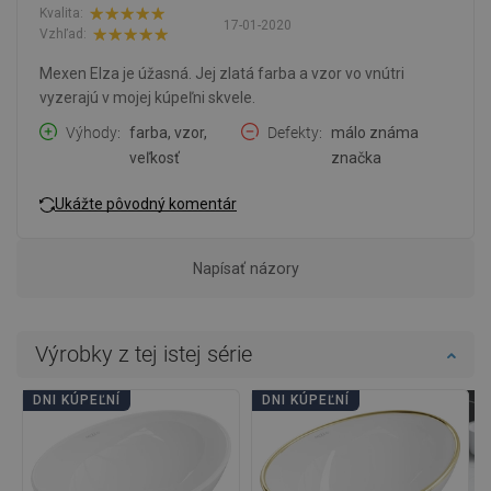
Kvalita:
17-01-2020
Vzhľad:
Mexen Elza je úžasná. Jej zlatá farba a vzor vo vnútri
vyzerajú v mojej kúpeľni skvele.
Výhody
farba, vzor,
Defekty
málo známa
veľkosť
značka
Ukážte pôvodný komentár
Napísať názory
Výrobky z tej istej série
DNI KÚPEĽNÍ
DNI KÚPEĽNÍ