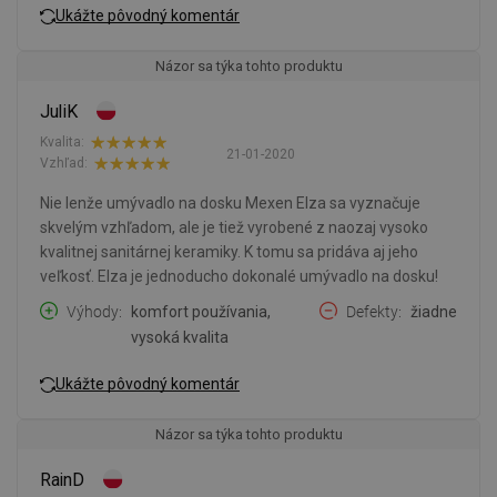
Ukážte pôvodný komentár
Názor sa týka tohto produktu
JuliK
Kvalita:
21-01-2020
Vzhľad:
Nie lenže umývadlo na dosku Mexen Elza sa vyznačuje
skvelým vzhľadom, ale je tiež vyrobené z naozaj vysoko
kvalitnej sanitárnej keramiky. K tomu sa pridáva aj jeho
veľkosť. Elza je jednoducho dokonalé umývadlo na dosku!
Výhody
komfort používania,
Defekty
žiadne
vysoká kvalita
Ukážte pôvodný komentár
Názor sa týka tohto produktu
RainD