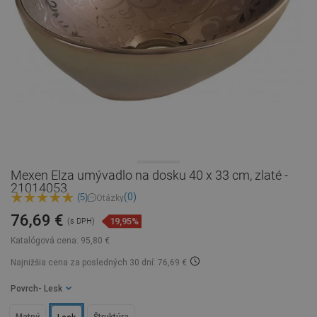
Mexen Elza umývadlo na dosku 40 x 33 cm, zlaté -
21014053
(0)
(5)
Otázky
76,69 €
19,95%
(s DPH)
Katalógová cena:
95,80 €
Najnižšia cena za posledných 30 dní: 76,69 €
Povrch
- Lesk