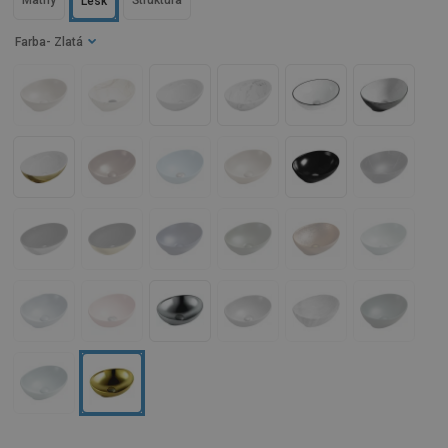
Matný
Štruktúra
Lesk
Farba
- Zlatá