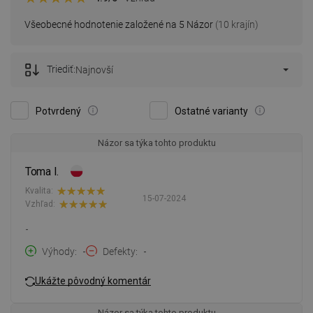
Všeobecné hodnotenie založené na 5 Názor
(10 krajín)
Triediť:
Najnovší
Potvrdený
Ostatné varianty
Názor sa týka tohto produktu
Toma I.
Kvalita:
15-07-2024
Vzhľad:
-
Výhody
-
Defekty
-
Ukážte pôvodný komentár
Názor sa týka tohto produktu