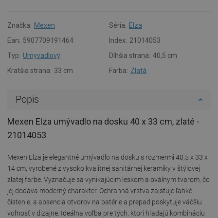
Značka:
Mexen
Séria:
Elza
Ean:
5907709191464
Index:
21014053
Typ:
Umyvadlový
Dlhšia strana:
40,5 cm
Kratšia strana:
33 cm
Farba:
Zlatá
Popis
Mexen Elza umývadlo na dosku 40 x 33 cm, zlaté -
21014053
Mexen Elza je elegantné umývadlo na dosku s rozmermi 40,5 x 33 x
14 cm, vyrobené z vysoko kvalitnej sanitárnej keramiky v štýlovej
zlatej farbe. Vyznačuje sa vynikajúcim leskom a oválnym tvarom, čo
jej dodáva moderný charakter. Ochranná vrstva zaisťuje ľahké
čistenie, a absencia otvorov na batérie a prepad poskytuje väčšiu
voľnosť v dizajne. Ideálna voľba pre tých, ktorí hľadajú kombináciu