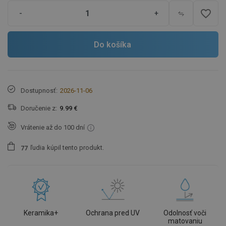
favorite_border
-
+
Do košíka
Dostupnosť:
2026-11-06
Doručenie z:
9.99 €
Vrátenie až do 100 dní
ľudia
kúpil tento produkt.
7
7
Keramika+
Ochrana pred UV
Odolnosť voči
matovaniu