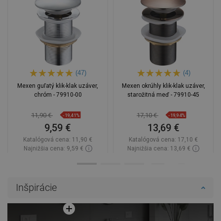
(47)
(4)
Mexen guľatý klik-klak uzáver,
Mexen okrúhly klik-klak uzáver,
chróm - 79910-00
starožitná meď - 79910-45
11,90 €
17,10 €
-19,41%
-19,94%
9,59 €
13,69 €
Katalógová cena:
11,90 €
Katalógová cena:
17,10 €
Najnižšia cena: 9,59 €
Najnižšia cena: 13,69 €
Dostupnosť:
Na sklade
Dostupnosť:
Na sklade
Do košíka
Do košíka
Inšpirácie
Porovnaj
favorite_border
Obľúbené
Porovnaj
favorite_border
Obľúbené