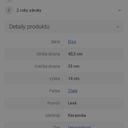
2 roky záruky
Detaily produktu
Séria
Elza
Dlhšia strana
40,5 cm
Kratšia strana
33 cm
Výška
14 cm
Farba
Zlatá
Povrch
Lesk
Materiál
Keramika
Typ
Umyvadlový