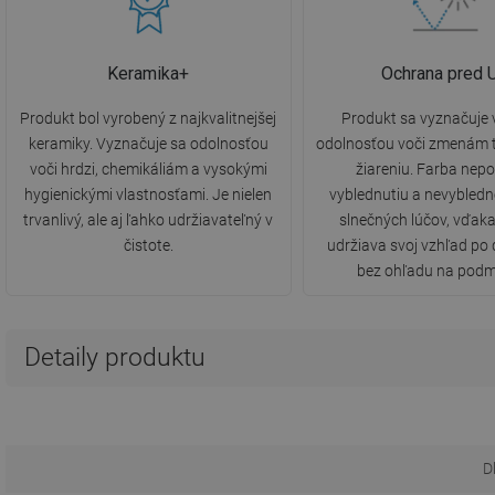
Keramika+
Ochrana pred 
Produkt bol vyrobený z najkvalitnejšej
Produkt sa vyznačuje
keramiky. Vyznačuje sa odolnosťou
odolnosťou voči zmenám t
voči hrdzi, chemikáliám a vysokými
žiareniu. Farba nepo
hygienickými vlastnosťami. Je nielen
vyblednutiu a nevybled
trvanlivý, ale aj ľahko udržiavateľný v
slnečných lúčov, vďak
čistote.
udržiava svoj vzhľad po 
bez ohľadu na podm
Detaily produktu
D