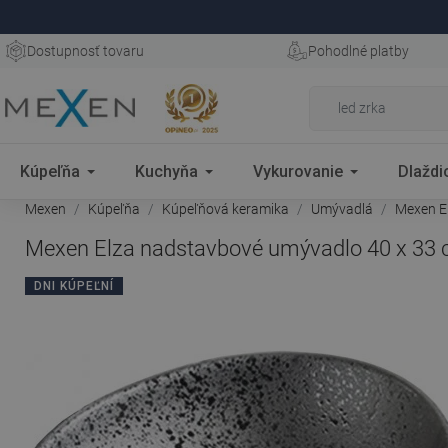
Dostupnosť tovaru
Pohodlné platby
Kúpeľňa
Kuchyňa
Vykurovanie
Dlaždi
Mexen
Kúpeľňa
Kúpeľňová keramika
Umývadlá
Mexen El
Mexen Elza nadstavbové umývadlo 40 x 33 c
DNI KÚPEĽNÍ