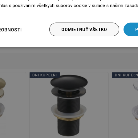
na použitie
Stiahnutie
súhlas s používaním všetkých súborov cookie v súlade s našimi zásad
edz się więcej
bezpečnosti
Stiahnutie
nky záruky
Stiahnutie
ROBNOSTI
ODMIETNUŤ VŠETKO
P
Výrobca
Zobraziť
DNI KÚPEĽNÍ
DNI KÚPEĽN