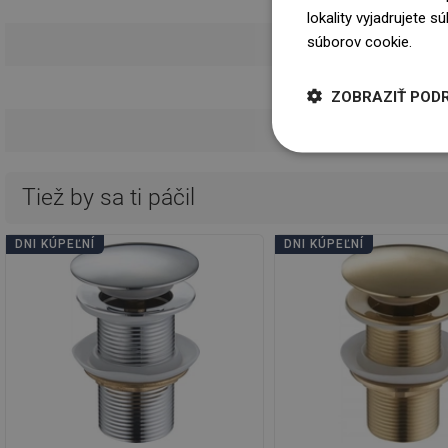
Návod 
lokality vyjadrujete 
súborov cookie.
Dowi
Informácie o 
Podmie
ZOBRAZIŤ POD
Tiež by sa ti páčil
DNI KÚPEĽNÍ
DNI KÚPEĽNÍ