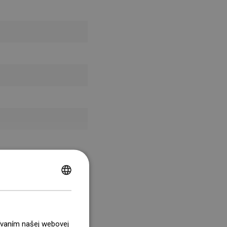
POLISH
CZECH
GERMAN
žívaním našej webovej