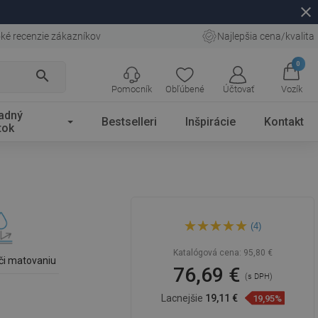
close
ké recenzie zákazníkov
Najlepšia cena/kvalita
0
search
Pomocník
Obľúbené
Účtovať
Vozík
adný
Bestselleri
Inšpirácie
Kontakt
tok
Mexen Elza nadstavbové
(4)
umývadlo 40 x 33 cm,
strieborné - 21014052
Katalógová cena:
95,80 €
či matovaniu
76,69 €
(s DPH)
Lacnejšie
19,11 €
19,95%