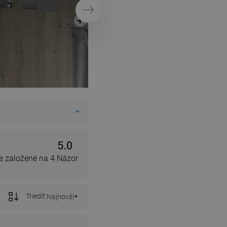
Ďalej
5.0
e založené na 4 Názor
Triediť:
Najnovší