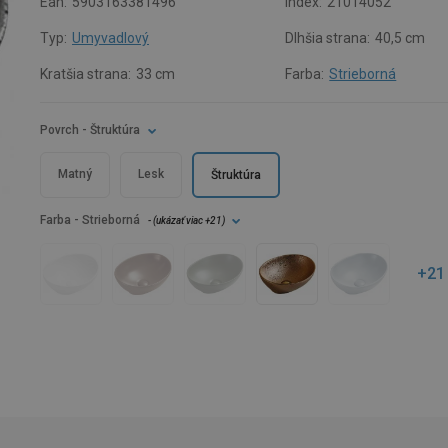
Ean:
5903163381496
Index:
21014052
Typ:
Umyvadlový
Dlhšia strana:
40,5 cm
Kratšia strana:
33 cm
Farba:
Strieborná
Povrch
- Štruktúra
Matný
Lesk
Štruktúra
Farba
- Strieborná
- (
ukázať viac
+21
)
+21