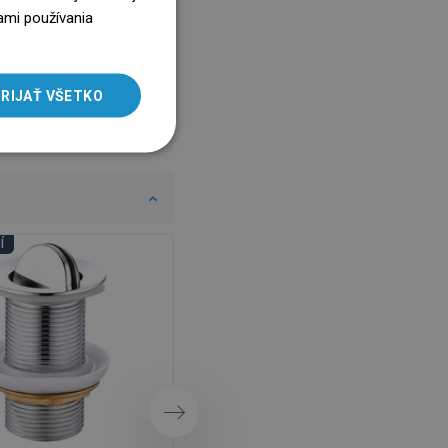
ENGLISH
ami používania
SLOVAK
LITHUANIAN
RIJAŤ VŠETKO
ROMANIAN
HUNGARIAN
FRENCH
ITALIAN
Í
DNI KÚPEĽNÍ
SPANISH
UKRAINIAN
BULGARIAN
ESTONIAN
DUTCH
LATVIAN
Ďalej