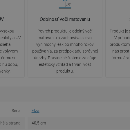
UV
Odolnosť voči matovaniu
 vysokou
Povrch produktu je odolný voči
Produkt je
eploty a UV
matovaniu a zachováva si svoj
V prípa
dlieha
výnimočný lesk po mnoho rokov
produktom
ne vplyvom
používania, za predpokladu správnej
nás pros
a čomu si
údržby. Pravidelné čistenie zaisťuje
formulára 
dlhú dobu,
estetický vzhľad a trvanlivosť
ienky.
produktu.
Séria
Elza
lhšia strana
40,5 cm