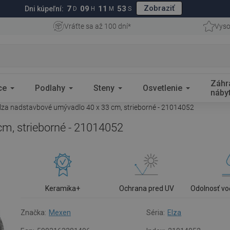
Zobraziť
7
09
11
52
Dni kúpeľní:
D
H
M
S
Vráťte sa až 100 dní*
Vyso
Záhr
ce
Podlahy
Steny
Osvetlenie
náby
za nadstavbové umývadlo 40 x 33 cm, strieborné - 21014052
m, strieborné - 21014052
Keramika+
Ochrana pred UV
Odolnosť vo
Značka:
Mexen
Séria:
Elza