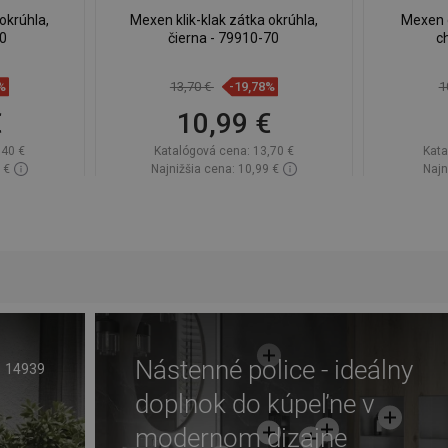
okrúhla,
Mexen klik-klak zátka okrúhla,
Mexen o
50
čierna - 79910-70
c
%
13,70 €
-19,78%
1
€
10,99 €
,40 €
Katalógová cena:
13,70 €
Kata
 €
Najnižšia cena: 10,99 €
Najn
lade
Dostupnosť:
Na sklade
Dos
Do košíka
ľúbené
Porovnaj
favorite_border
Obľúbené
Poro
Nástenné police - ideálny
14939
doplnok do kúpeľne v
modernom dizajne