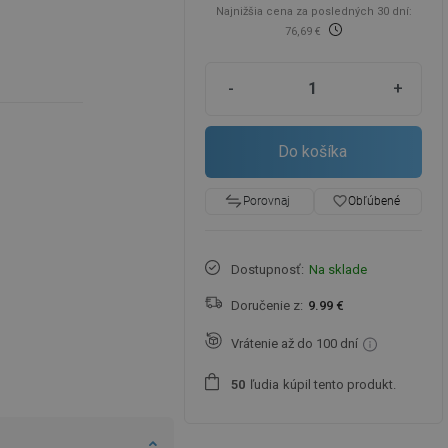
Najnižšia cena za posledných 30 dní:
76,69 €
-
+
Do košíka
favorite_border
Obľúbené
Porovnaj
Dostupnosť:
Na sklade
Doručenie z:
9.99 €
Vrátenie až do 100 dní
ľudia
kúpil tento produkt.
5
0