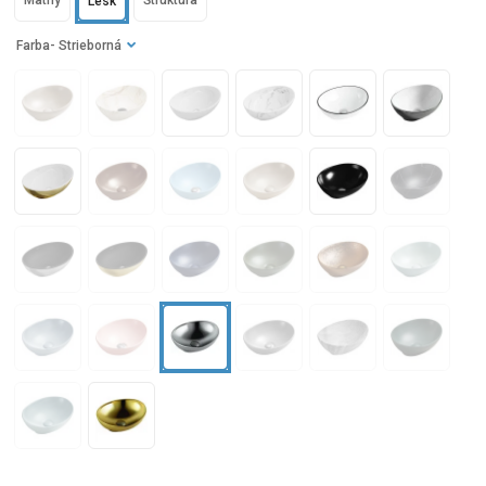
Matný
Štruktúra
Lesk
Farba
- Strieborná