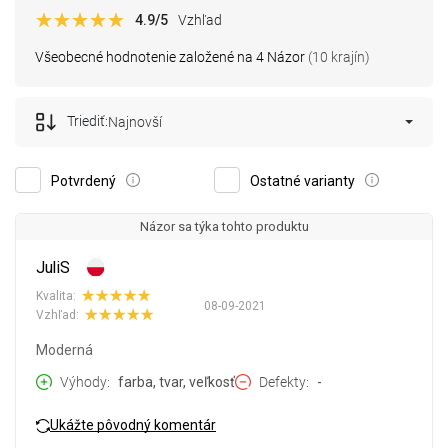
4.9
/5
Vzhľad
Všeobecné hodnotenie založené na 4 Názor
(10 krajín)
Triediť:
Najnovší
Potvrdený
Ostatné varianty
Názor sa týka tohto produktu
JuliS
Kvalita:
08-09-2021
Vzhľad:
Moderná
Výhody
farba, tvar, veľkosť
Defekty
-
Ukážte pôvodný komentár