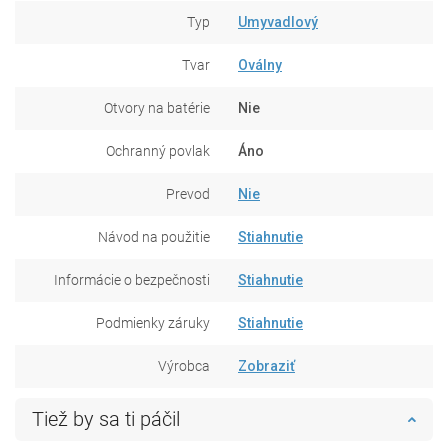
Typ
Umyvadlový
Tvar
Oválny
Otvory na batérie
Nie
Ochranný povlak
Áno
Prevod
Nie
Návod na použitie
Stiahnutie
Informácie o bezpečnosti
Stiahnutie
Podmienky záruky
Stiahnutie
Výrobca
Zobraziť
Tiež by sa ti páčil