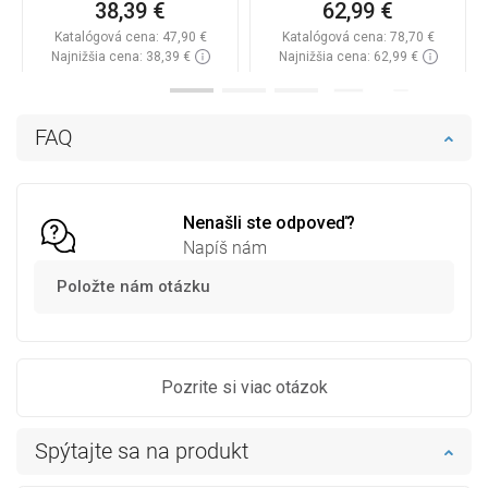
38,39 €
62,99 €
Katalógová cena:
47,90 €
Katalógová cena:
78,70 €
Najnižšia cena: 38,39 €
Najnižšia cena: 62,99 €
Dostupnosť:
Na sklade
Dostupnosť:
Na sklade
Do košíka
Do košíka
FAQ
Porovnaj
favorite_border
Obľúbené
Porovnaj
favorite_border
Obľúbené
Nenašli ste odpoveď?
Napíš nám
Položte nám otázku
Pozrite si viac otázok
Spýtajte sa na produkt