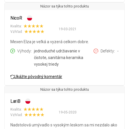
Názor sa týka tohto produktu
NicoR
Kvalita:
19-03-2021
Vzhľad:
Mexen Elza je veľká a vyzerá celkom dobre.
Výhody
jednoduché udržiavanie v
Defekty
-
čistote, sanitárna keramika
vysokej triedy
Ukážte pôvodný komentár
Názor sa týka tohto produktu
LariB
Kvalita:
19-05-2020
Vzhľad:
Nadstolová umývadlo s vysokým leskom sa mi nezdalo ako