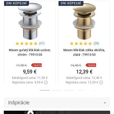
DNI KÚPEĽNÍ
DNI KÚPEĽNÍ
(47)
(38)
Mexen guľatý klik-klak uzáver,
Mexen klik-klak zátka okrúhla,
chróm - 79910-00
zlatá - 79910-50
11,90 €
15,40 €
-19,41%
-19,55%
9,59 €
12,39 €
Katalógová cena:
11,90 €
Katalógová cena:
15,40 €
Najnižšia cena: 9,59 €
Najnižšia cena: 12,39 €
Dostupnosť:
Na sklade
Dostupnosť:
Na sklade
Do košíka
Do košíka
Inšpirácie
Porovnaj
favorite_border
Obľúbené
Porovnaj
favorite_border
Obľúbené