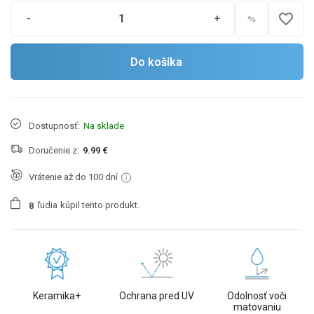
favorite_border
-
+
Do košíka
Dostupnosť:
Na sklade
Doručenie z:
9.99 €
Vrátenie až do 100 dní
ľudia
kúpil tento produkt.
8
Keramika+
Ochrana pred UV
Odolnosť voči
matovaniu