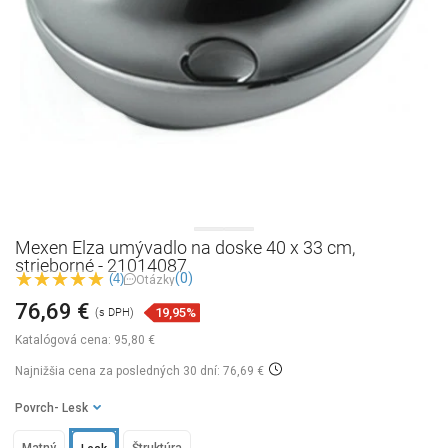
Mexen Elza umývadlo na doske 40 x 33 cm,
strieborné - 21014087
(0)
(4)
Otázky
76,69 €
19,95%
(s DPH)
Katalógová cena:
95,80 €
Najnižšia cena za posledných 30 dní: 76,69 €
Povrch
- Lesk