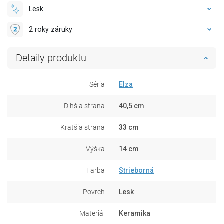
Lesk
2 roky záruky
Detaily produktu
Séria
Elza
Dlhšia strana
40,5 cm
Kratšia strana
33 cm
Výška
14 cm
Farba
Strieborná
Povrch
Lesk
Materiál
Keramika