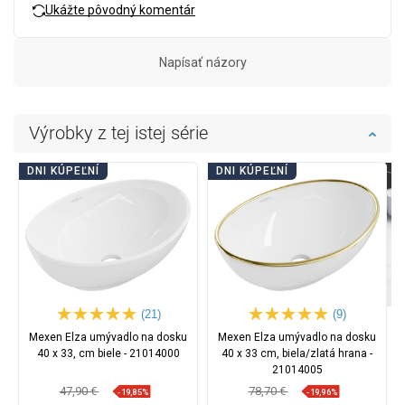
Ukážte pôvodný komentár
Napísať názory
Výrobky z tej istej série
DNI KÚPEĽNÍ
DNI KÚPEĽNÍ
(21)
(9)
Mexen Elza umývadlo na dosku
Mexen Elza umývadlo na dosku
40 x 33, cm biele - 21014000
40 x 33 cm, biela/zlatá hrana -
21014005
47,90 €
78,70 €
-19,85%
-19,96%