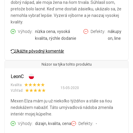
dobrý nápad, ale moja žena na ňom trvala. Súhlasil som,
pretože bolo lacné. Keď sme dostali zásielku, ukázalo sa, že
nemohla vybrať lepšie. Vyzerá výborne a je naozaj vysokej
kvality.
Výhody
nízka cena, vysoká
Defekty
nákupy
kvalita, rýchle dodanie
on, line
Ukážte pôvodný komentár
Názor sa týka tohto produktu
LeonC
Kvalita:
15-05-2020
Vzhľad:
Mexen Elza mám ju už niekoľko týždňov a stále sa ňou
nedokážem nabažiť. Táto umývadlová nádoba zmenila
interiér mojej kúpeľne.
Výhody
dizajn, kvalita, cena
Defekty
-