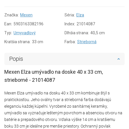
Značka:
Mexen
Séria:
Elza
Ean:
5903163382196
Index:
21014087
Typ:
Umyvadlový
Dlhšia strana:
40,5 cm
Kratšia strana:
33 cm
Farba:
Strieborná
Popis
Mexen Elza umývadlo na doske 40 x 33 cm,
strieborné - 21014087
Mexen Elza umývadlo na dosku 40 x 33 cm kombinuje štýl s
praktickosťou. Jeho oválny tvar a strieborná farba dodávajú
eleganciu každej kúpeľni. Vyrobené zo sanitárnej keramiky,
umývadlo sa vyznačuje lešteným povrchom a absenciou otvoru na
batérie a prepadového otvoru. Vďaka výške 14 cm a kratšiemu
boku 33 cm je ideálne pre menšie priestory. Ochranný povlak