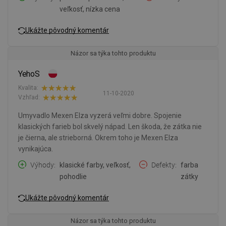
veľkosť, nízka cena
Ukážte pôvodný komentár
Názor sa týka tohto produktu
YehoS
Kvalita:
11-10-2020
Vzhľad:
Umyvadlo Mexen Elza vyzerá veľmi dobre. Spojenie
klasických farieb bol skvelý nápad. Len škoda, že zátka nie
je čierna, ale strieborná. Okrem toho je Mexen Elza
vynikajúca.
Výhody
klasické farby, veľkosť,
Defekty
farba
pohodlie
zátky
Ukážte pôvodný komentár
Názor sa týka tohto produktu