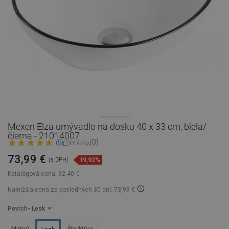
Mexen Elza umývadlo na dosku 40 x 33 cm, biela/
čierna - 21014007
(0)
(5)
Otázky
73,99 €
19,92%
(s DPH)
Katalógová cena:
92,40 €
Najnižšia cena za posledných 30 dní: 73,99 €
Povrch
- Lesk