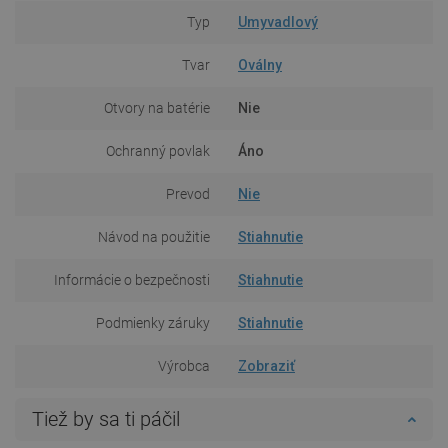
Typ
Umyvadlový
Tvar
Oválny
Otvory na batérie
Nie
Ochranný povlak
Áno
Prevod
Nie
Návod na použitie
Stiahnutie
Informácie o bezpečnosti
Stiahnutie
Podmienky záruky
Stiahnutie
Výrobca
Zobraziť
Tiež by sa ti páčil