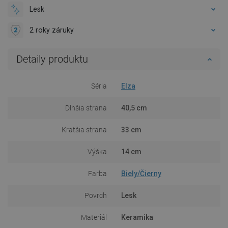
Lesk
2 roky záruky
Detaily produktu
Séria
Elza
Dlhšia strana
40,5 cm
Kratšia strana
33 cm
Výška
14 cm
Farba
Biely/Čierny
Povrch
Lesk
Materiál
Keramika