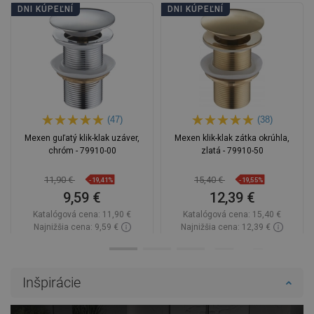
DNI KÚPEĽNÍ
DNI KÚPEĽNÍ
(47)
(38)
Mexen guľatý klik-klak uzáver,
Mexen klik-klak zátka okrúhla,
chróm - 79910-00
zlatá - 79910-50
11,90 €
15,40 €
-19,41%
-19,55%
9,59 €
12,39 €
Katalógová cena:
11,90 €
Katalógová cena:
15,40 €
Najnižšia cena: 9,59 €
Najnižšia cena: 12,39 €
Dostupnosť:
Na sklade
Dostupnosť:
Na sklade
Do košíka
Do košíka
Inšpirácie
Porovnaj
favorite_border
Obľúbené
Porovnaj
favorite_border
Obľúbené