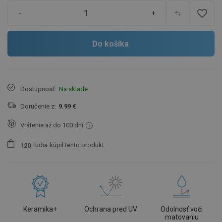
favorite_border
-
+
Do košíka
Dostupnosť:
Na sklade
Doručenie z:
9.99 €
Vrátenie až do 100 dní
ľudia
kúpil tento produkt.
1
2
0
Keramika+
Ochrana pred UV
Odolnosť voči
matovaniu