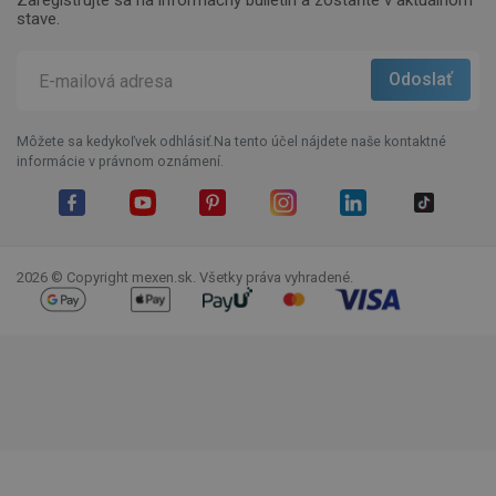
Zaregistrujte sa na informačný bulletin a zostaňte v aktuálnom
stave.
Môžete sa kedykoľvek odhlásiť.Na tento účel nájdete naše kontaktné
informácie v právnom oznámení.
Facebook
YouTube
Pinterest
Instagram
LinkedIn
TikTok
2026 © Copyright mexen.sk. Všetky práva vyhradené.