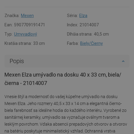
Značka:
Mexen
Séria:
Elza
Ean:
5907709191471
Index:
21014007
Typ:
Umyvadlový
Dlhšia strana:
40,5 cm
Kratšia strana:
33 cm
Farba:
Biely/Čierny
Popis
Mexen Elza umývadlo na dosku 40 x 33 cm, biela/
čierna - 21014007
Vnesie štýl a modernosť do vašej kúpeľne umývadlo na dosku
Mexen Elza. Jeho rozmery 40,5 x 33 x 14 cm a elegantná čierno-
biela farebnosť sa ideálne hodia do každého interiéru. Vyrobené zo
sanitárnej keramiky, umývadlo sa vyznačuje oválnym tvarom a
lesklým povrchom. Vďaka absencii prepadových otvorov a otvorov
na batériu poskytuje minimalistický vzhľad. Ochranná vrstva