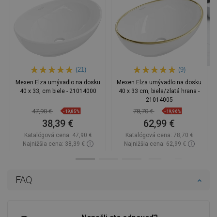
(21)
(9)
Mexen Elza umývadlo na dosku
Mexen Elza umývadlo na dosku
40 x 33, cm biele - 21014000
40 x 33 cm, biela/zlatá hrana -
21014005
47,90 €
78,70 €
-19,85%
-19,96%
38,39 €
62,99 €
Katalógová cena:
47,90 €
Katalógová cena:
78,70 €
Najnižšia cena: 38,39 €
Najnižšia cena: 62,99 €
Dostupnosť:
Na sklade
Dostupnosť:
Na sklade
Do košíka
Do košíka
FAQ
Porovnaj
favorite_border
Obľúbené
Porovnaj
favorite_border
Obľúbené