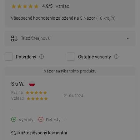
4.9
/5
Vzhľad
Všeobecné hodnotenie založené na 5 Názor
(10 krajín)
Triediť:
Najnovší
Potvrdený
Ostatné varianty
Názor sa týka tohto produktu
Sła W.
Kvalita:
21-04-2024
Vzhľad:
-
Výhody
-
Defekty
-
Ukážte pôvodný komentár