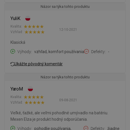
Názor sa týka tohto produktu
YuliK
Kvalita:
12-10-2021
Vzhľad:
Klasická
Výhody
vzhľad, komfort používania
Defekty
-
Ukážte pôvodný komentár
Názor sa týka tohto produktu
YaroM
Kvalita:
09-08-2021
Vzhľad:
Veľké, ťažké, ale veľmi pohodlné umývadlo na batériu.
Mexen Elza je produkt hodný odporúčania.
Výhody
pohodlie používania,
Defekty
žiadne