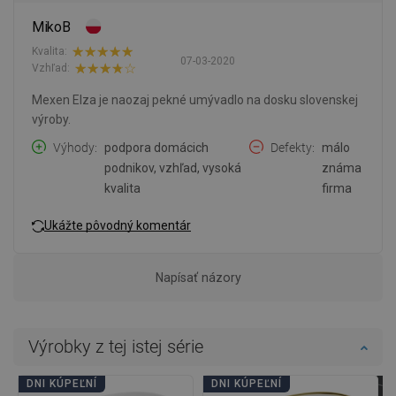
MikoB
Kvalita:
07-03-2020
Vzhľad:
Mexen Elza je naozaj pekné umývadlo na dosku slovenskej
výroby.
Výhody
podpora domácich
Defekty
málo
podnikov, vzhľad, vysoká
známa
kvalita
firma
Ukážte pôvodný komentár
Napísať názory
Výrobky z tej istej série
DNI KÚPEĽNÍ
DNI KÚPEĽNÍ