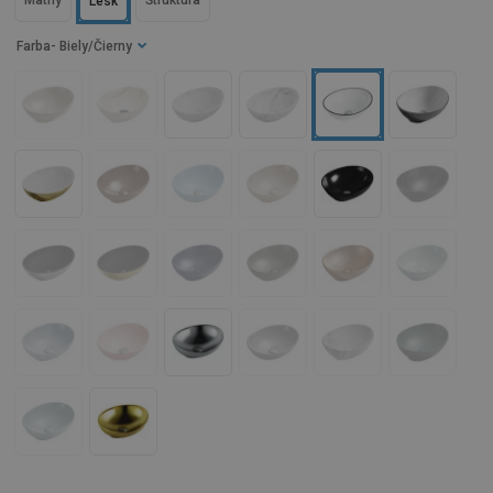
Matný
Štruktúra
Lesk
Farba
- Biely/Čierny