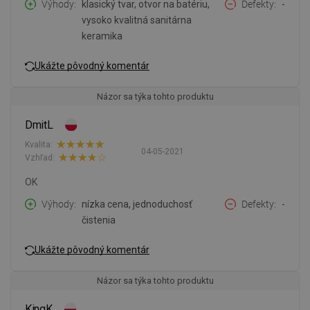
Výhody
klasický tvar, otvor na batériu,
Defekty
-
vysoko kvalitná sanitárna
keramika
Ukážte pôvodný komentár
Názor sa týka tohto produktu
DmitL
Kvalita:
04-05-2021
Vzhľad:
OK
Výhody
nízka cena, jednoduchosť
Defekty
-
čistenia
Ukážte pôvodný komentár
Názor sa týka tohto produktu
KingK