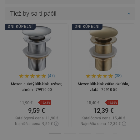
Tiež by sa ti páčil
DNI KÚPEĽNÍ
DNI KÚPEĽNÍ
(47)
(38)
Mexen guľatý klik-klak uzáver,
Mexen klik-klak zátka okrúhla,
chróm - 79910-00
zlatá - 79910-50
11,90 €
15,40 €
-19,41%
-19,55%
9,59 €
12,39 €
Katalógová cena:
11,90 €
Katalógová cena:
15,40 €
Najnižšia cena: 9,59 €
Najnižšia cena: 12,39 €
Dostupnosť:
Na sklade
Dostupnosť:
Na sklade