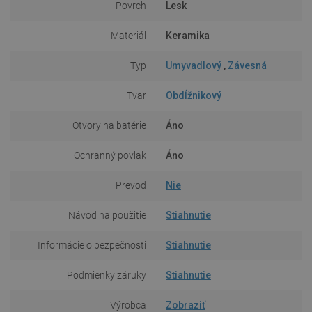
Povrch
Lesk
Materiál
Keramika
Typ
Umyvadlový
,
Závesná
Tvar
Obdĺžnikový
Otvory na batérie
Áno
Ochranný povlak
Áno
Prevod
Nie
Návod na použitie
Stiahnutie
Informácie o bezpečnosti
Stiahnutie
Podmienky záruky
Stiahnutie
Výrobca
Zobraziť