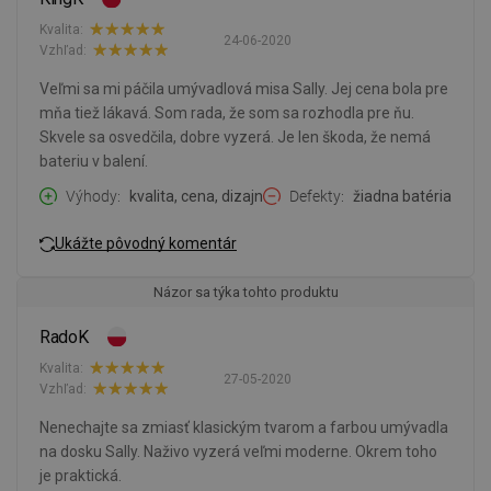
Kvalita:
24-06-2020
Vzhľad:
Veľmi sa mi páčila umývadlová misa Sally. Jej cena bola pre
mňa tiež lákavá. Som rada, že som sa rozhodla pre ňu.
Skvele sa osvedčila, dobre vyzerá. Je len škoda, že nemá
bateriu v balení.
Výhody
kvalita, cena, dizajn
Defekty
žiadna batéria
Ukážte pôvodný komentár
Názor sa týka tohto produktu
RadoK
Kvalita:
27-05-2020
Vzhľad:
Nenechajte sa zmiasť klasickým tvarom a farbou umývadla
na dosku Sally. Naživo vyzerá veľmi moderne. Okrem toho
je praktická.