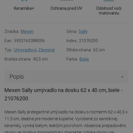
Keramika+
Ochrana pred UV
Odolnosť voči
matovaniu
Značka:
Mexen
Séria:
Sally
Ean:
5903163388006
Index:
21076200
Typ:
Umyvadlový
,
Závesná
Dlhšia strana:
62 cm
Kratšia strana:
40,5 cm
Farba:
Biela
Popis
Mexen Sally umývadlo na dosku 62 x 40 cm, biele -
21076200
Mexen Sally je elegantné umývadlo na dosku s rozmermi 62 x 40,5 x
11,5 cm, ideálne pre moderné kúpeľne. Vyrobené zo sanitárnej
keramiky, vyniká bielym, lesklým povrchom. Absencia prepadového
otvoru jej dodáva minimalistický charakter. Vďaka otvoru na