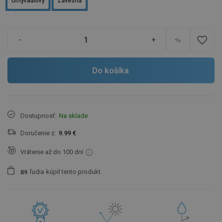
Umyvadlový
Závesná
favorite_border
-
+
Do košíka
Dostupnosť:
Na sklade
Doručenie z:
9.99 €
Vrátenie až do 100 dní
ľudia
kúpil tento produkt.
8
9