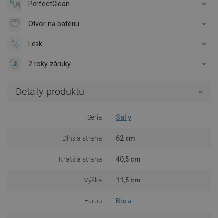
PerfectClean
Otvor na batériu
Lesk
2 roky záruky
Detaily produktu
Séria
Sally
Dlhšia strana
62 cm
Kratšia strana
40,5 cm
Výška
11,5 cm
Farba
Biela