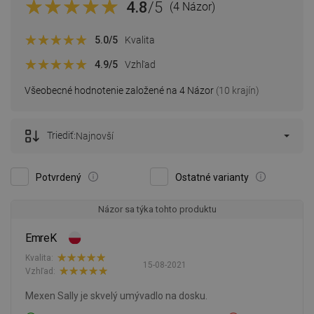
4.8
/5
(4 Názor)
5.0
/5
Kvalita
4.9
/5
Vzhľad
Všeobecné hodnotenie založené na 4 Názor
(10 krajín)
Triediť:
Najnovší
Potvrdený
Ostatné varianty
Názor sa týka tohto produktu
EmreK
Kvalita:
15-08-2021
Vzhľad:
Mexen Sally je skvelý umývadlo na dosku.