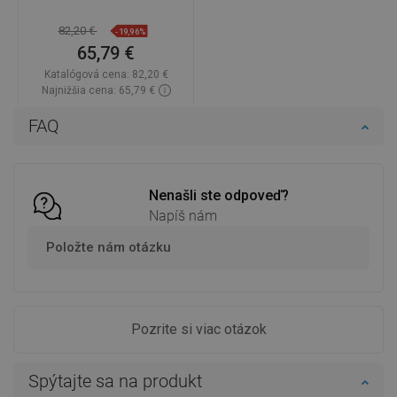
82,20 €
-19,96%
65,79 €
Katalógová cena:
82,20 €
Najnižšia cena: 65,79 €
Dostupnosť:
Na sklade
FAQ
Do košíka
Porovnaj
favorite_border
Obľúbené
Nenašli ste odpoveď?
Napíš nám
Položte nám otázku
Pozrite si viac otázok
Spýtajte sa na produkt