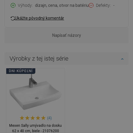
Výhody
dizajn, cena, otvor na batériu
Defekty
-
Ukážte pôvodný komentár
Napísať názory
Výrobky z tej istej série
DNI KÚPEĽNÍ
(4)
Mexen Sally umývadlo na dosku
62 x 40 cm, biele - 21076200