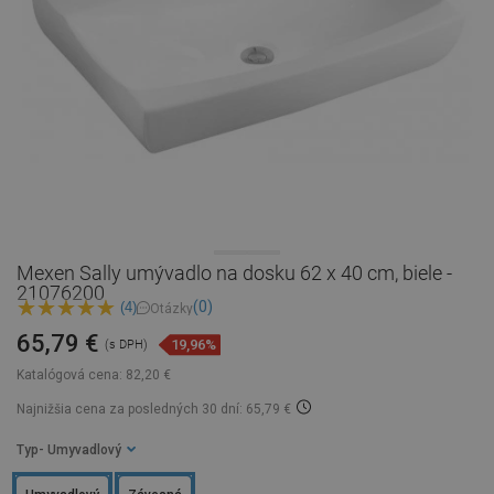
Mexen Sally umývadlo na dosku 62 x 40 cm, biele -
21076200
(0)
(4)
Otázky
65,79 €
19,96%
(s DPH)
Katalógová cena:
82,20 €
Najnižšia cena za posledných 30 dní: 65,79 €
Typ
- Umyvadlový