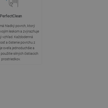
PerfectClean
má hladký povrch, ktorý
vojím leskom a zvýrazňuje
ký vzhľad. Každodenná
vosť a čistenie povrchu z
 je oveľa jednoduchšie a
použitie silných čistiacich
prostriedkov.