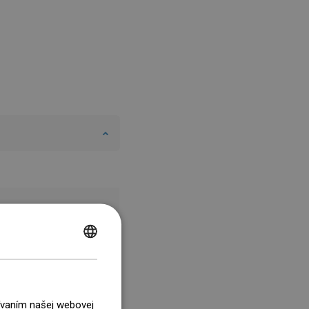
POLISH
CZECH
GERMAN
žívaním našej webovej