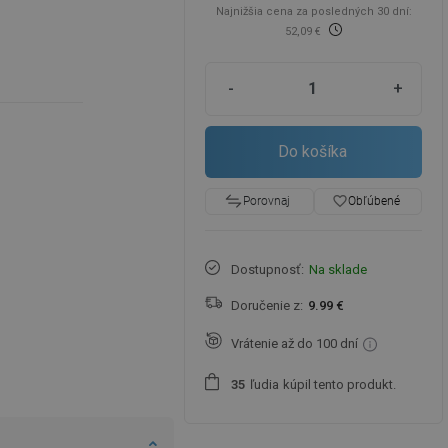
Najnižšia cena za posledných 30 dní:
52,09 €
-
+
Do košíka
favorite_border
Obľúbené
Porovnaj
Dostupnosť:
Na sklade
Doručenie z:
9.99 €
Vrátenie až do 100 dní
ľudia
kúpil tento produkt.
3
5