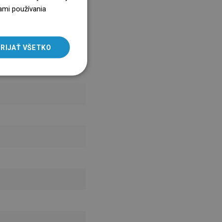
ENGLISH
ami používania
SLOVAK
LITHUANIAN
RIJAŤ VŠETKO
ROMANIAN
HUNGARIAN
FRENCH
ITALIAN
SPANISH
UKRAINIAN
BULGARIAN
ESTONIAN
DUTCH
LATVIAN