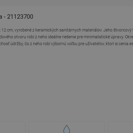
a - 21123700
 12 cm, vyrobené z keramických sanitárnych materiálov. Jeho štvorcový t
ového otvoru robí z neho ideálne riešenie pre minimalistické úpravy. Ok
osť údržby, čo z neho robí výbornú voľbu pre užívateľov, ktorí si cenia es