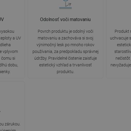
UV
Odolnosť voči matovaniu
 vysokou
Povrch produktu je odolný voči
Produkt 
eploty a UV
matovaniu a zachováva si svoj
uchvacuje s
dlieha
výnimočný lesk po mnoho rokov
estetic
ne vplyvom
používania, za predpokladu správnej
starostli
a čomu si
údržby. Pravidelné čistenie zaisťuje
nečistôt
dlhú dobu,
estetický vzhľad a trvanlivosť
nevyžaduje 
ienky.
produktu.
y
ou zárukou.
 kúpeným