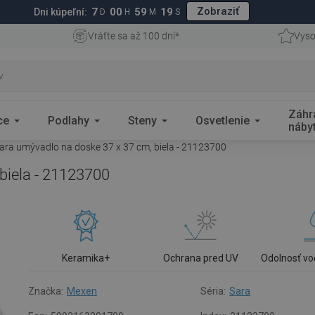
Zobraziť
7
00
59
18
Dni kúpeľní:
D
H
M
S
Vráťte sa až 100 dní*
Vyso
Záhr
ce
Podlahy
Steny
Osvetlenie
náby
ra umývadlo na doske 37 x 37 cm, biela - 21123700
biela - 21123700
Keramika+
Ochrana pred UV
Odolnosť vo
Značka:
Mexen
Séria:
Sara