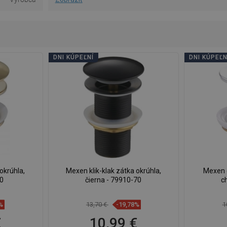
DNI KÚPEĽNÍ
DNI KÚPEĽN
okrúhla,
Mexen klik-klak zátka okrúhla,
Mexen o
50
čierna - 79910-70
c
%
13,70 €
-19,78%
1
€
10,99 €