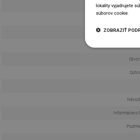
lokality vyjadrujete 
súborov cookie.
Dowi
ZOBRAZIŤ POD
Otvor
Ochr
Návod 
Informácie o 
Podmie