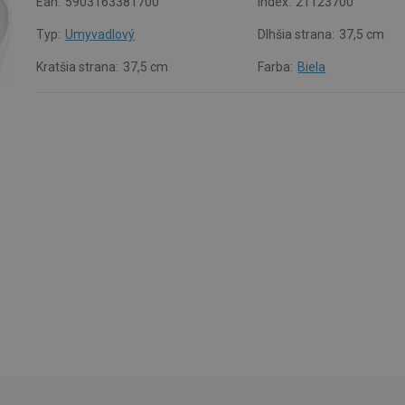
Ean:
5903163381700
Index:
21123700
Typ:
Umyvadlový
Dlhšia strana:
37,5 cm
Kratšia strana:
37,5 cm
Farba:
Biela