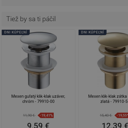
Tiež by sa ti páčil
DNI KÚPEĽNÍ
DNI KÚPEĽNÍ
Mexen guľatý klik-klak uzáver,
Mexen klik-klak zátka 
chróm - 79910-00
zlatá - 79910-
11,90 €
-19,41%
15,40 €
-19,55
9,59 €
12,39 