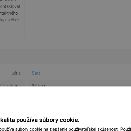
ontaktovať
ntaktného
ky na čísle
Séria
Sara
lhšia strana
37,5 cm
atšia strana
37,5 cm
Výška
12 cm
kalita používa súbory cookie.
Farba
Biela
 používa súbory cookie na zlepšenie používateľskej skúsenosti. Pou