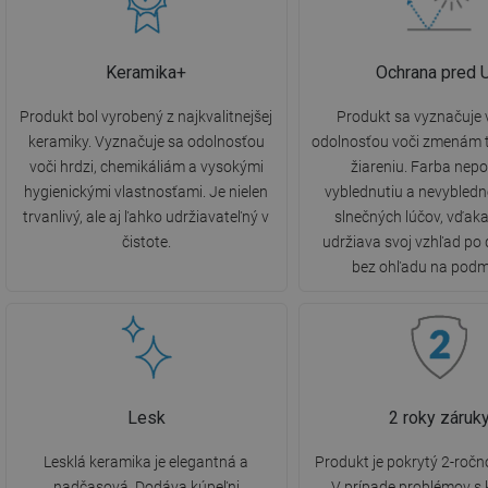
Keramika+
Ochrana pred 
Produkt bol vyrobený z najkvalitnejšej
Produkt sa vyznačuje
keramiky. Vyznačuje sa odolnosťou
odolnosťou voči zmenám t
voči hrdzi, chemikáliám a vysokými
žiareniu. Farba nepo
hygienickými vlastnosťami. Je nielen
vyblednutiu a nevybled
trvanlivý, ale aj ľahko udržiavateľný v
slnečných lúčov, vďak
čistote.
udržiava svoj vzhľad po 
bez ohľadu na podm
Lesk
2 roky záruk
Lesklá keramika je elegantná a
Produkt je pokrytý 2-ročn
nadčasová. Dodáva kúpeľni
V prípade problémov s