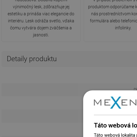
výnimočný lesk, zdôrazňuje jej
produktom odporúčame k
estetiku a prináša viac elegancie do
nás prostredníctvom ko
interiéru. Lesk odráža svetlo, vďaka
formulára alebo telefonic
čomu vytvára dojem zväčšenia a
infolinky.
jasnosti.
Detaily produktu
D
Kr
Táto webová lo
Táto webová lokalita