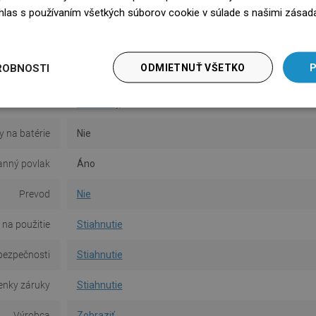
súhlas s používaním všetkých súborov cookie v súlade s našimi zásad
Povrch
Lesk
edz się więcej
Materiál
Keramika
ROBNOSTI
ODMIETNUŤ VŠETKO
P
Typ
Umyvadlový
Tvar
Štvorcový
y na batérie
Nie
anný povlak
Áno
Prevod
Nie
na použitie
Stiahnutie
bezpečnosti
Stiahnutie
nky záruky
Stiahnutie
Výrobca
Zobraziť