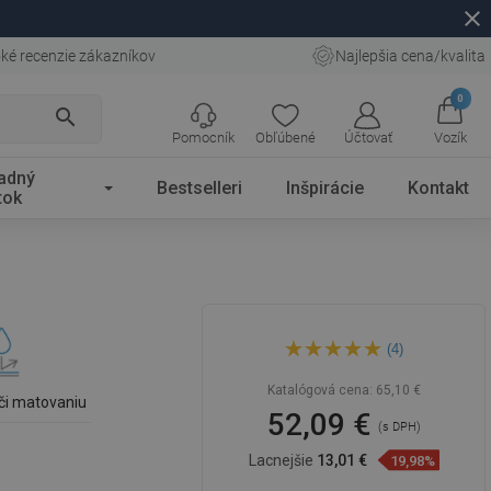
close
ké recenzie zákazníkov
Najlepšia cena/kvalita
0
search
Pomocník
Obľúbené
Účtovať
Vozík
adný
Bestselleri
Inšpirácie
Kontakt
tok
Mexen Sara umývadlo na
(4)
doske 37 x 37 cm, biela -
21123700
Katalógová cena:
65,10 €
či matovaniu
52,09 €
(s DPH)
Lacnejšie
13,01 €
19,98%