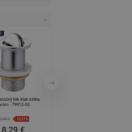
DANISH
SWEDISH
FINNISH
PORTUGUESE
Í
DNI KÚPEĽNÍ
CROATIAN
GREEK
SLOVENIAN
Ďalej
točný klik-klak zátka,
Mexen otočný klik-klak uzáver,
hróm - 79913-00
zlatý - 79913-50
0,30 €
-19,51%
13,70 €
-19,78%
8,29 €
10,99 €