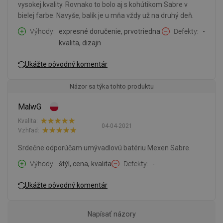
vysokej kvality. Rovnako to bolo aj s kohútikom Sabre v
bielej farbe. Navyše, balík je u mňa vždy už na druhý deň.
Výhody
expresné doručenie, prvotriedna
Defekty
-
kvalita, dizajn
Ukážte pôvodný komentár
Názor sa týka tohto produktu
MalwG
Kvalita:
04-04-2021
Vzhľad:
Srdečne odporúčam umývadlovú batériu Mexen Sabre.
Výhody
štýl, cena, kvalita
Defekty
-
Ukážte pôvodný komentár
Napísať názory