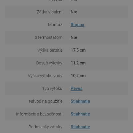
Zátka v balení
Nie
Montáž
Stojaci
S termostatom
Nie
Výška batérie
17,5 cm
Dosah výlevky
11,2 cm
Výška výtoku vody
10,2 cm
Typ výtoku
Pevná
Návod na použitie
Stiahnutie
Informácie o bezpečnosti
Stiahnutie
Podmienky záruky
Stiahnutie