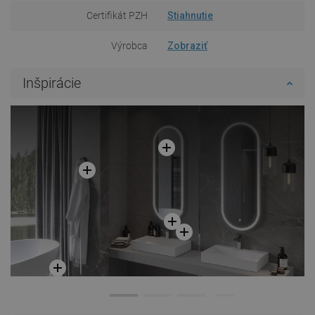
Certifikát PZH
Stiahnutie
Výrobca
Zobraziť
Inšpirácie