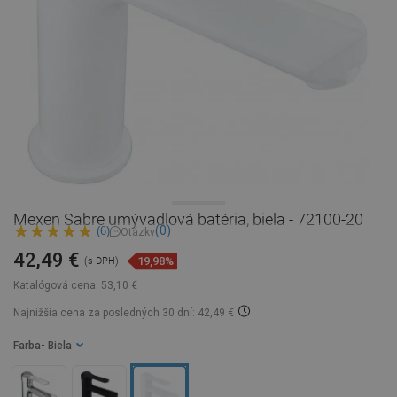
Mexen Sabre umývadlová batéria, biela - 72100-20
(0)
(6)
Otázky
42,49 €
19,98%
(s DPH)
Katalógová cena:
53,10 €
Najnižšia cena za posledných 30 dní: 42,49 €
Farba
- Biela