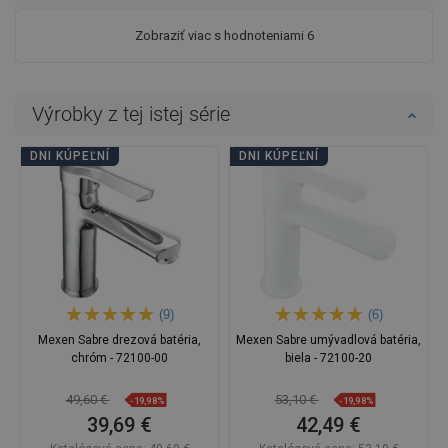
Zobraziť viac s hodnoteniami 6
Výrobky z tej istej série
DNI KÚPEĽNÍ
DNI KÚPEĽNÍ
(9)
(6)
Mexen Sabre drezová batéria,
Mexen Sabre umývadlová batéria,
chróm - 72100-00
biela - 72100-20
49,60 €
53,10 €
-19,98%
-19,98%
39,69 €
42,49 €