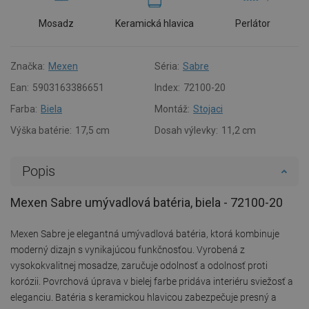
Mosadz
Keramická hlavica
Perlátor
Značka:
Mexen
Séria:
Sabre
Ean:
5903163386651
Index:
72100-20
Farba:
Biela
Montáž:
Stojaci
Výška batérie:
17,5 cm
Dosah výlevky:
11,2 cm
Popis
Mexen Sabre umývadlová batéria, biela - 72100-20
Mexen Sabre je elegantná umývadlová batéria, ktorá kombinuje
moderný dizajn s vynikajúcou funkčnosťou. Vyrobená z
vysokokvalitnej mosadze, zaručuje odolnosť a odolnosť proti
korózii. Povrchová úprava v bielej farbe pridáva interiéru sviežosť a
eleganciu. Batéria s keramickou hlavicou zabezpečuje presný a