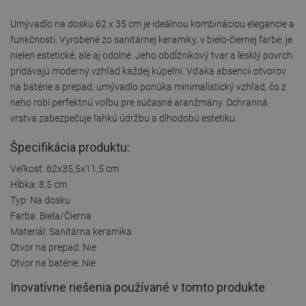
Umývadlo na dosku 62 x 35 cm je ideálnou kombináciou elegancie a
funkčnosti. Vyrobené zo sanitárnej keramiky, v bielo-čiernej farbe, je
nielen estetické, ale aj odolné. Jeho obdĺžnikový tvar a lesklý povrch
pridávajú moderný vzhľad každej kúpeľni. Vďaka absencii otvorov
na batérie a prepad, umývadlo ponúka minimalistický vzhľad, čo z
neho robí perfektnú voľbu pre súčasné aranžmány. Ochranná
vrstva zabezpečuje ľahkú údržbu a dlhodobú estetiku.
Špecifikácia produktu:
Veľkosť: 62x35,5x11,5 cm
Hĺbka: 8,5 cm
Typ: Na dosku
Farba: Biela/Čierna
Materiál: Sanitárna keramika
Otvor na prepad: Nie
Otvor na batérie: Nie
Inovatívne riešenia používané v tomto produkte