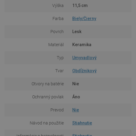
Výška
11,5 cm
Farba
Biely/Čierny
Povrch
Lesk
Materiál
Keramika
Typ
Umyvadlový
Tvar
Obdĺžnikový
Otvory na batérie
Nie
Ochranný povlak
Áno
Prevod
Nie
Návod na použitie
Stiahnutie
Informácie o bezpečnosti
Stiahnutie