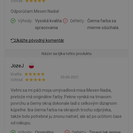
Vzhľad:
Odporúčam Mexen Nadia!
Výhody
Vysoká kvalita
Defekty
Čierna farba sa
spracovania
mierne ošúchala.
Ukážte pôvodný komentár
Názor sa týka tohto produktu
JozeJ
Kvalita:
05-06-2021
Vzhľad:
Veľmi sa mi páči moja umývadlová misa Mexen Nadia,
pretože má originálne farby. Pekne vyniká na tmavom
povrchu a čierny okraj dokonale ladí s celkovým dizajnom
kúpeľne. Iba čierna farba na okrajoch trochu odprýska,
takže bolo potrebné ju znovu natrieť, ale až po určitom čase
od nákupu.
Výhody
Originálny
Defekty
Tmavý lak jemne