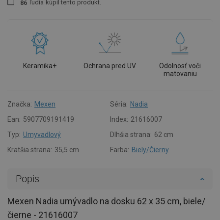
ľudia
kúpil tento produkt.
8
6
Keramika+
Ochrana pred UV
Odolnosť voči
matovaniu
Značka:
Mexen
Séria:
Nadia
Ean:
5907709191419
Index:
21616007
Typ:
Umyvadlový
Dlhšia strana:
62 cm
Kratšia strana:
35,5 cm
Farba:
Biely/Čierny
Popis
Mexen Nadia umývadlo na dosku 62 x 35 cm, biele/
čierne - 21616007