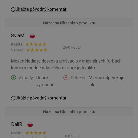
Ukážte pôvodný komentár
Názor sa týka tohto produktu
SviaM
Kvalita:
26-07-2021
Vzhľad:
Mexen Nadia je dosková umývadlo v originálnych farbách,
ktoré rozhodne odporúčam aj pre jej kvalitu.
Výhody
Dobre
Defekty
Mierne odpryskuje
vyrobené
lak.
Ukážte pôvodný komentár
Názor sa týka tohto produktu
DaliR
Kvalita:
10-07-2021