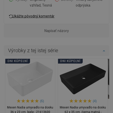
vzhľad, Tesná
odprýska.
Ukážte pôvodný komentár
Napísať názory
Výrobky z tej istej série
DNI KÚPEĽNÍ
DNI KÚPEĽNÍ
(6)
(4)
Mexen Nadia umyvadlo na dosku
Mexen Nadia umyvadlo na dosku
36 x 23 cm, biele - 21613600
62 x 35 cm, čierna matná -