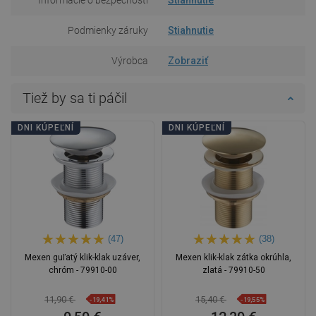
Podmienky záruky
Stiahnutie
Výrobca
Zobraziť
Tiež by sa ti páčil
DNI KÚPEĽNÍ
DNI KÚPEĽNÍ
(47)
(38)
Mexen guľatý klik-klak uzáver,
Mexen klik-klak zátka okrúhla,
chróm - 79910-00
zlatá - 79910-50
11,90 €
15,40 €
-19,41%
-19,55%