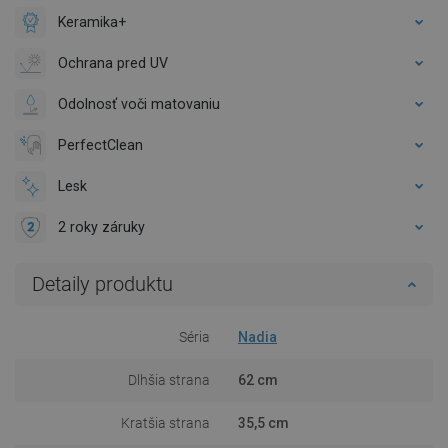
Keramika+
Ochrana pred UV
Odolnosť voči matovaniu
PerfectClean
Lesk
2 roky záruky
Detaily produktu
Séria
Nadia
Dlhšia strana
62 cm
Kratšia strana
35,5 cm