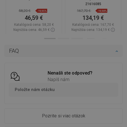
21616085
58,20 €
167,70 €
-19,95%
-19,98%
46,59 €
134,19 €
Katalógová cena:
58,20 €
Katalógová cena:
167,70 €
Najnižšia cena: 46,59 €
Najnižšia cena: 134,19 €
Dostupnosť:
Na sklade
Dostupnosť:
Na sklade
Do košíka
Do košíka
FAQ
Porovnaj
favorite_border
Obľúbené
Porovnaj
favorite_border
Obľúbené
Nenašli ste odpoveď?
Napíš nám
Položte nám otázku
Pozrite si viac otázok