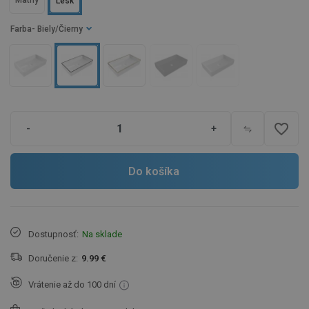
Matný
Lesk
Farba
- Biely/Čierny
favorite_border
-
+
Do košíka
Dostupnosť:
Na sklade
Doručenie z:
9.99 €
Vrátenie až do 100 dní