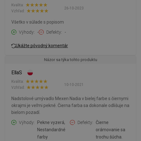
Kvalita:
26-10-2023
Vzhľad:
Všetko v súlade s popisom
Výhody
-
Defekty
-
Ukážte pôvodný komentár
Názor sa týka tohto produktu
EllaS
Kvalita:
10-10-2021
Vzhľad:
Nadstolové umývadlo Mexen Nadia v bielej farbe s čiernymi
okrajmi je veľmi pekné. Čierna farba sa dokonale odlišuje na
bielom pozadí.
Výhody
Pekne vyzerá,
Defekty
Čierne
Nestandardné
orámovanie sa
farby
trochu šúcha.