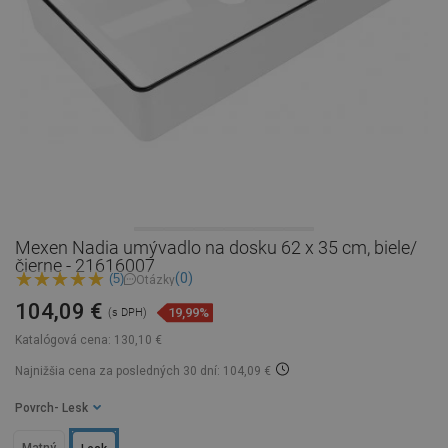
Mexen Nadia umývadlo na dosku 62 x 35 cm, biele/
čierne - 21616007
(0)
(5)
Otázky
104,09 €
19,99%
(s DPH)
Katalógová cena:
130,10 €
Najnižšia cena za posledných 30 dní: 104,09 €
Povrch
- Lesk