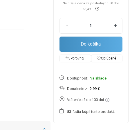
Najnižšia cena za posledných 30 dní:
68,49 €
-
+
Do košíka
favorite_border
Obľúbené
Porovnaj
Dostupnosť:
Na sklade
Doručenie z:
9.99 €
Vrátenie až do 100 dní
ľudia
kúpil tento produkt.
8
3