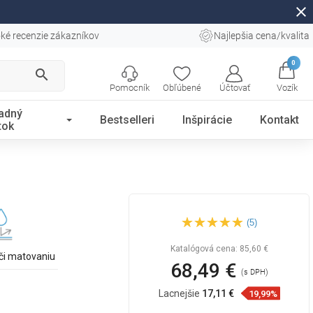
close
ké recenzie zákazníkov
Najlepšia cena/kvalita
0
search
Pomocník
Obľúbené
Účtovať
Vozík
adný
Bestselleri
Inšpirácie
Kontakt
tok
Mexen Silvia umývadlo na
(5)
dosku 60 x 40 cm, biele -
21686000
Katalógová cena:
85,60 €
či matovaniu
68,49 €
(s DPH)
Lacnejšie
17,11 €
19,99%