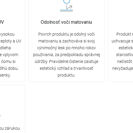
UV
Odolnosť voči matovaniu
 vysokou
Povrch produktu je odolný voči
Produkt 
eploty a UV
matovaniu a zachováva si svoj
uchvacuje s
dlieha
výnimočný lesk po mnoho rokov
estetic
ne vplyvom
používania, za predpokladu správnej
starostli
a čomu si
údržby. Pravidelné čistenie zaisťuje
nečistôt
dlhú dobu,
estetický vzhľad a trvanlivosť
nevyžaduje 
ienky.
produktu.
y
ou zárukou.