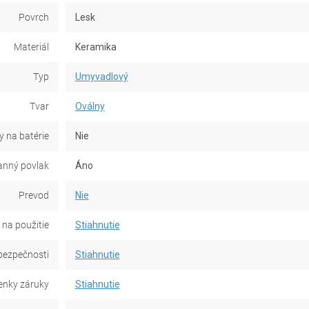
Povrch
Lesk
Materiál
Keramika
Typ
Umyvadlový
Tvar
Oválny
y na batérie
Nie
anný povlak
Áno
Prevod
Nie
na použitie
Stiahnutie
bezpečnosti
Stiahnutie
nky záruky
Stiahnutie