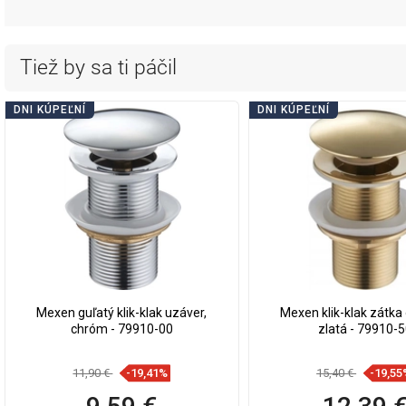
Tiež by sa ti páčil
DNI KÚPEĽNÍ
DNI KÚPEĽNÍ
Mexen guľatý klik-klak uzáver,
Mexen klik-klak zátka 
chróm - 79910-00
zlatá - 79910-
11,90 €
-19,41%
15,40 €
-19,55