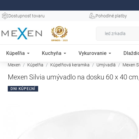
Dostupnosť tovaru
Pohodlné platby
Kúpeľňa
Kuchyňa
Vykurovanie
Dlaždi
Mexen
Kúpeľňa
Kúpeľňová keramika
Umývadlá
Mexen Si
Mexen Silvia umývadlo na dosku 60 x 40 cm,
DNI KÚPEĽNÍ