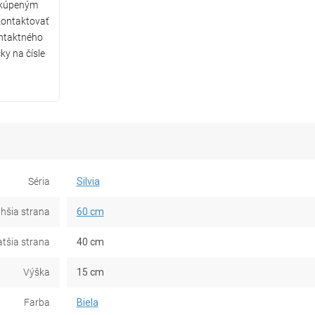
 kúpeným
ontaktovať
ntaktného
ky na čísle
Séria
Silvia
lhšia strana
60 cm
atšia strana
40 cm
Výška
15 cm
Farba
Biela