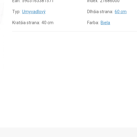
Ean:
5903163381571
Index:
21686000
Typ:
Umyvadlový
Dlhšia strana:
60 cm
Kratšia strana:
40 cm
Farba:
Biela