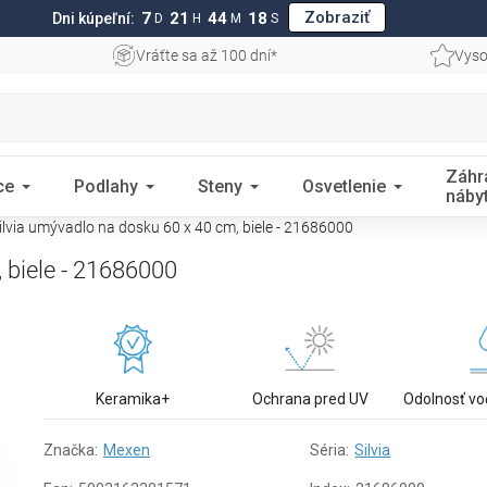
Zobraziť
7
21
44
17
Dni kúpeľní:
D
H
M
S
Vráťte sa až 100 dní*
Vyso
Záhr
ce
Podlahy
Steny
Osvetlenie
náby
lvia umývadlo na dosku 60 x 40 cm, biele - 21686000
 biele - 21686000
Keramika+
Ochrana pred UV
Odolnosť vo
Značka:
Mexen
Séria:
Silvia