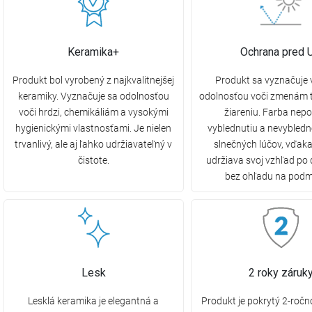
Keramika+
Ochrana pred 
Produkt bol vyrobený z najkvalitnejšej
Produkt sa vyznačuje
keramiky. Vyznačuje sa odolnosťou
odolnosťou voči zmenám t
voči hrdzi, chemikáliám a vysokými
žiareniu. Farba nepo
hygienickými vlastnosťami. Je nielen
vyblednutiu a nevybled
trvanlivý, ale aj ľahko udržiavateľný v
slnečných lúčov, vďak
čistote.
udržiava svoj vzhľad po 
bez ohľadu na podm
Lesk
2 roky záruk
Lesklá keramika je elegantná a
Produkt je pokrytý 2-ročn