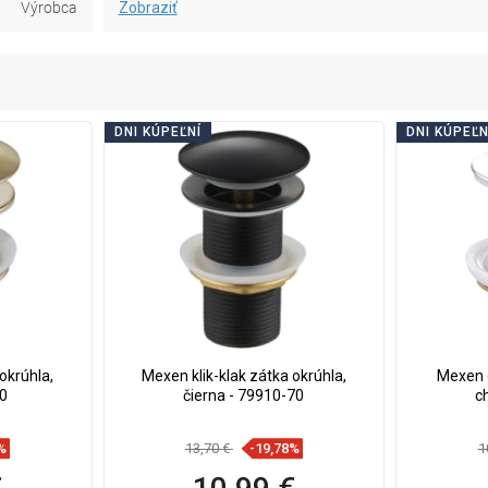
Výrobca
Zobraziť
DNI KÚPEĽNÍ
DNI KÚPEĽN
okrúhla,
Mexen klik-klak zátka okrúhla,
Mexen o
50
čierna - 79910-70
c
%
13,70 €
-19,78%
1