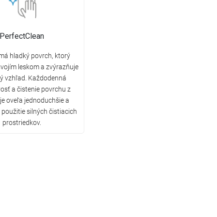
PerfectClean
má hladký povrch, ktorý
vojím leskom a zvýrazňuje
ký vzhľad. Každodenná
vosť a čistenie povrchu z
 je oveľa jednoduchšie a
použitie silných čistiacich
prostriedkov.