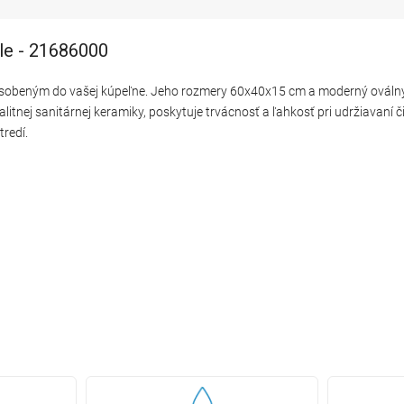
ele - 21686000
ôsobeným do vašej kúpeľne. Jeho rozmery 60x40x15 cm a moderný oválny t
valitnej sanitárnej keramiky, poskytuje trvácnosť a ľahkosť pri udržiavan
redí.