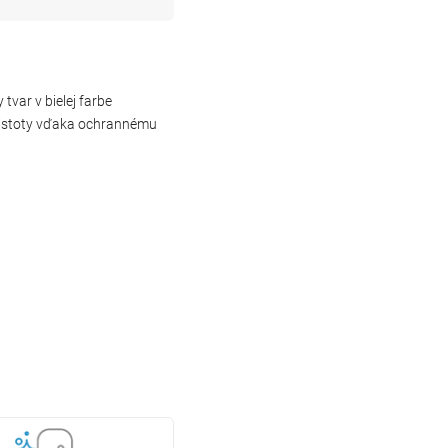
var v bielej farbe
í čistoty vďaka ochrannému