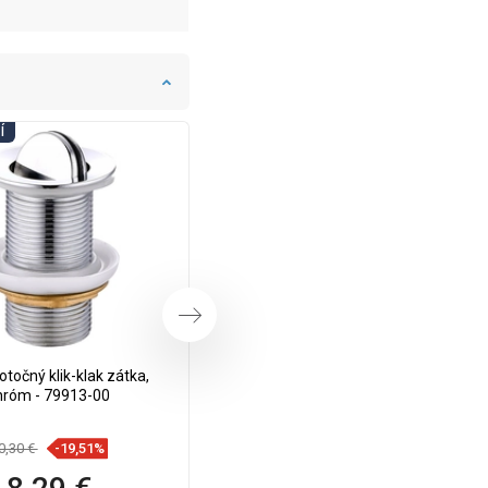
Í
DNI KÚPEĽNÍ
Ďalej
točný klik-klak zátka,
Mexen otočný klik-klak uzáver,
hróm - 79913-00
zlatý - 79913-50
0,30 €
-19,51%
13,70 €
-19,78%