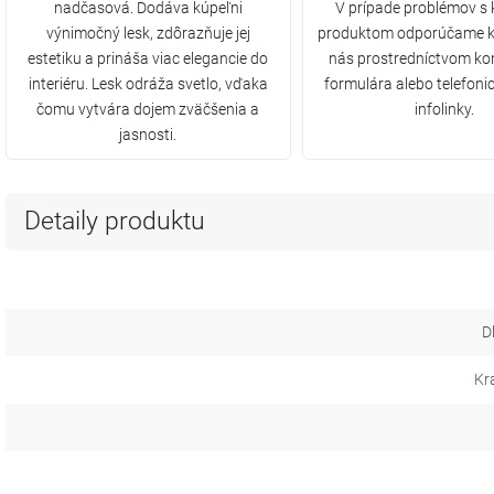
nadčasová. Dodáva kúpeľni
V prípade problémov s
výnimočný lesk, zdôrazňuje jej
produktom odporúčame k
estetiku a prináša viac elegancie do
nás prostredníctvom ko
interiéru. Lesk odráža svetlo, vďaka
formulára alebo telefonic
čomu vytvára dojem zväčšenia a
infolinky.
jasnosti.
Detaily produktu
D
Kr