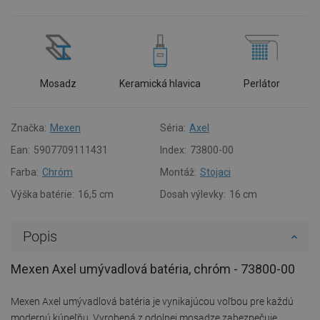
Mosadz
Keramická hlavica
Perlátor
Značka:
Mexen
Séria:
Axel
Ean:
5907709111431
Index:
73800-00
Farba:
Chróm
Montáž:
Stojaci
Výška batérie:
16,5 cm
Dosah výlevky:
16 cm
Popis
Mexen Axel umývadlová batéria, chróm - 73800-00
Mexen Axel umývadlová batéria je vynikajúcou voľbou pre každú
modernú kúpeľňu. Vyrobená z odolnej mosadze zabezpečuje