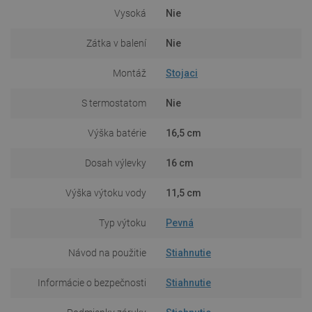
Vysoká
Nie
Zátka v balení
Nie
Montáž
Stojaci
S termostatom
Nie
Výška batérie
16,5 cm
Dosah výlevky
16 cm
Výška výtoku vody
11,5 cm
Typ výtoku
Pevná
Návod na použitie
Stiahnutie
Informácie o bezpečnosti
Stiahnutie