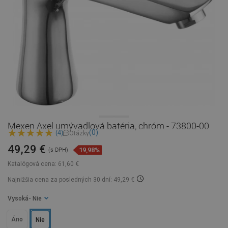
Mexen Axel umývadlová batéria, chróm - 73800-00
(0)
(4)
Otázky
49,29 €
19,98%
(s DPH)
Katalógová cena:
61,60 €
Najnižšia cena za posledných 30 dní: 49,29 €
Vysoká
- Nie
Áno
Nie