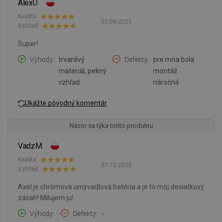
AlexU
Kvalita:
02-08-2021
Vzhľad:
Super!
Výhody
trvanlivý
Defekty
pre mňa bola
materiál, pekný
montáž
vzhľad
náročná
Ukážte pôvodný komentár
Názor sa týka tohto produktu
VadzM
Kvalita:
31-10-2020
Vzhľad:
Axel je chrómová umývadlová batéria a je to môj desiatkový
zásah! Milujem ju!
Výhody
-
Defekty
-