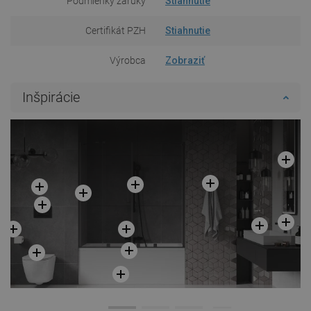
Podmienky záruky
Stiahnutie
Certifikát PZH
Stiahnutie
Výrobca
Zobraziť
Inšpirácie