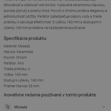
dlhovekosť a odolnosť voči korózii. Vybavená keramickou hlavicou,
ponúka plynulý a presný chod. Povrch z chrómu pridáva eleganciu a
jednoduchosť údržby. Perlátor zabezpečuje úsporu vody a trieda
prietoku A zaručuje efektívnosť. S výškou 165 mm a dostupom k
výlevky 160 mm je ideálna na každodenné používanie.
Špecifikácia produktu:
Materiál: Mosadz
Hlavica: Keramická
Povrch: Chróm
Perlátor: Áno
Trieda prietoku: A
Výška: 165 mm
Dostup k výlevky: 160 mm
Priemer hlavice: 35 mm
Inovatívne riešenia používané v tomto produkte
Mosadz