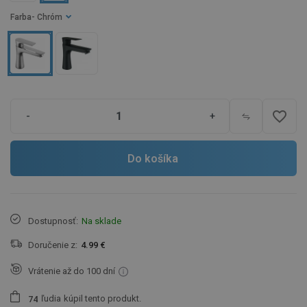
Farba
- Chróm
favorite_border
-
+
Do košíka
Dostupnosť:
Na sklade
Doručenie z:
4.99 €
Vrátenie až do 100 dní
ľudia
kúpil tento produkt.
7
4