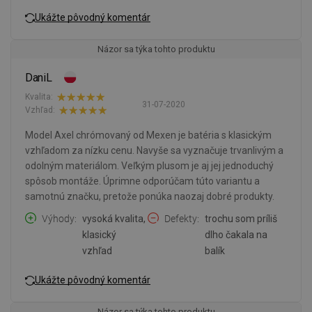
Ukážte pôvodný komentár
Názor sa týka tohto produktu
DaniL
Kvalita:
31-07-2020
Vzhľad:
Model Axel chrómovaný od Mexen je batéria s klasickým
vzhľadom za nízku cenu. Navyše sa vyznačuje trvanlivým a
odolným materiálom. Veľkým plusom je aj jej jednoduchý
spôsob montáže. Úprimne odporúčam túto variantu a
samotnú značku, pretože ponúka naozaj dobré produkty.
Výhody
vysoká kvalita,
Defekty
trochu som príliš
klasický
dlho čakala na
vzhľad
balík
Ukážte pôvodný komentár
Názor sa týka tohto produktu