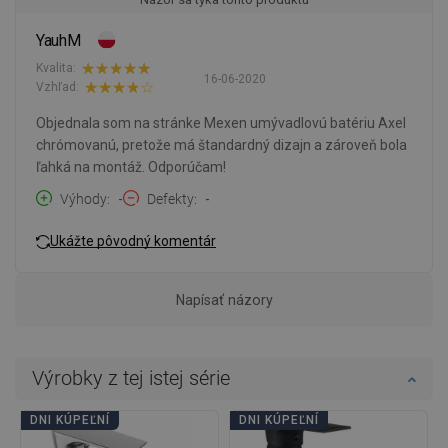
YauhM
Kvalita:
16-06-2020
Vzhľad:
Objednala som na stránke Mexen umývadlovú batériu Axel
chrómovanú, pretože má štandardný dizajn a zároveň bola
ľahká na montáž. Odporúčam!
Výhody
-
Defekty
-
Ukážte pôvodný komentár
Napísať názory
Výrobky z tej istej série
DNI KÚPEĽNÍ
DNI KÚPEĽNÍ