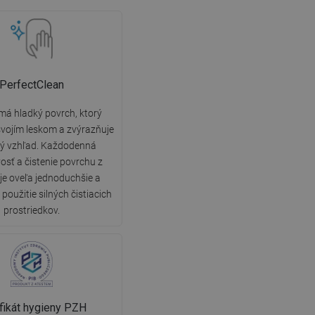
PerfectClean
má hladký povrch, ktorý
vojím leskom a zvýrazňuje
ký vzhľad. Každodenná
vosť a čistenie povrchu z
 je oveľa jednoduchšie a
použitie silných čistiacich
prostriedkov.
ifikát hygieny PZH