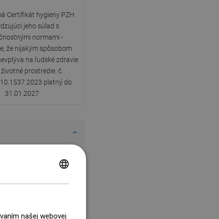
á Certifikát hygieny PZH
dzujúci jeho súlad s
čnostnými normami -
e, že nijakým spôsobom
nevplýva na ľudské zdravie
 životné prostredie. č.
10.1537.2023 platný do
31.01.2027
POLISH
CZECH
GERMAN
žívaním našej webovej