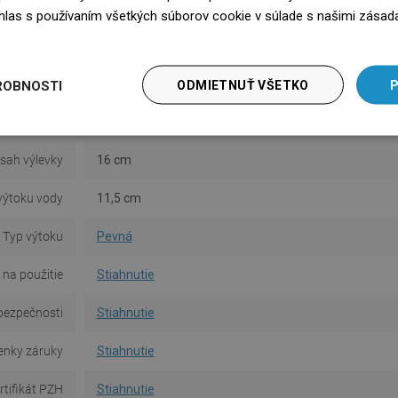
tka v balení
Nie
súhlas s používaním všetkých súborov cookie v súlade s našimi zásad
edz się więcej
Montáž
Stojaci
ermostatom
Nie
ROBNOSTI
ODMIETNUŤ VŠETKO
P
ška batérie
16,5 cm
sah výlevky
16 cm
výtoku vody
11,5 cm
Typ výtoku
Pevná
na použitie
Stiahnutie
bezpečnosti
Stiahnutie
nky záruky
Stiahnutie
rtifikát PZH
Stiahnutie