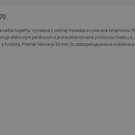
-70
e každú kúpeľňu. Vyrobená z odolnej mosadze a vybavená keramickou hl
sponuje efektívnym perlátorom a je charakterizovaná prítokovou triedou A
funkčná. Priemer hlavice je 35 mm, čo zabezpečuje presné ovládanie p