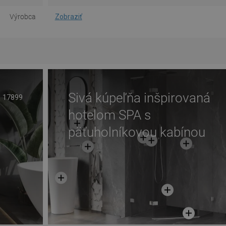
Výrobca
Zobraziť
Sivá kúpeľňa inšpirovaná
17899
hotelom SPA s
päťuholníkovou kabínou