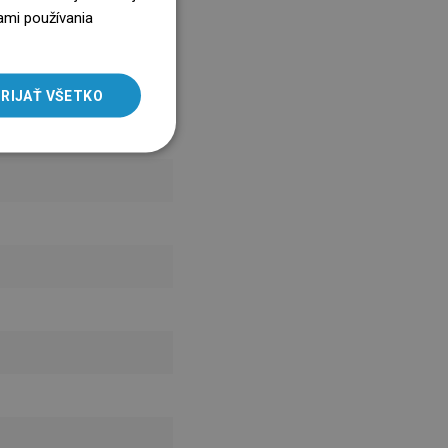
ENGLISH
ami používania
SLOVAK
LITHUANIAN
RIJAŤ VŠETKO
ROMANIAN
HUNGARIAN
FRENCH
ITALIAN
SPANISH
UKRAINIAN
BULGARIAN
ESTONIAN
DUTCH
LATVIAN