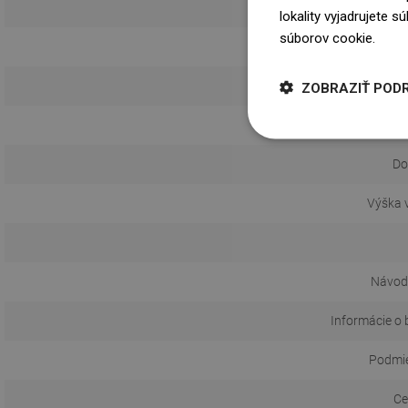
Zá
lokality vyjadrujete 
súborov cookie.
Dowi
S t
ZOBRAZIŤ POD
Vý
Do
Výška 
Návod 
Informácie o 
Podmie
Ce