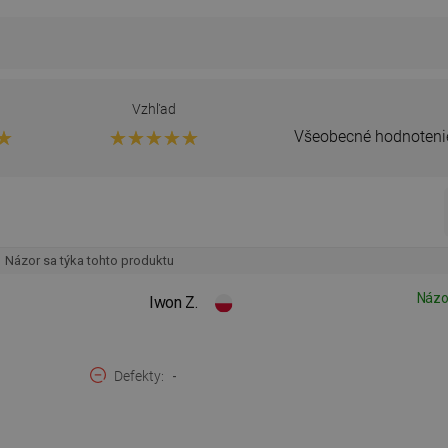
Vzhľad
Všeobecné hodnoteni
Názor sa týka tohto produktu
Názo
Iwon Z.
Defekty
-