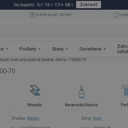
Zobraziť
5
15
17
07
Dni kúpeľní:
D
H
M
S
Vráťte sa až 100 dní*
Vyso
Záhr
ce
Podlahy
Steny
Osvetlenie
náby
exen Axel umývadlová batéria, čierna - 73800-70
800-70
Mosadz
Keramická hlavica
Per
Značka:
Mexen
Séria:
Axel