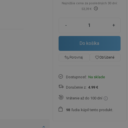
Najnižšia cena za posledných 30 dní:
53,39 €
-
+
Do košíka
favorite_border
Obľúbené
Porovnaj
Dostupnosť:
Na sklade
Doručenie z:
4.99 €
Vrátenie až do 100 dní
ľudia
kúpil tento produkt.
9
8