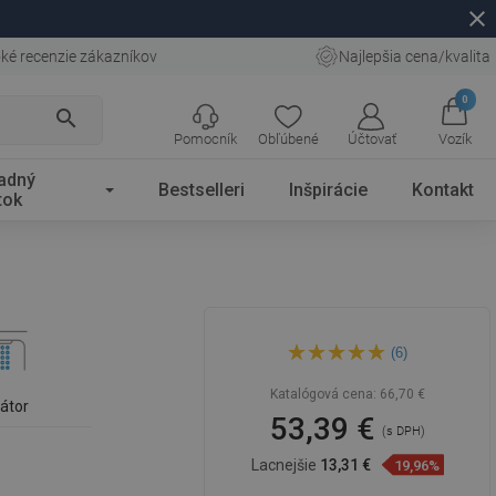
close
ké recenzie zákazníkov
Najlepšia cena/kvalita
0
search
Pomocník
Obľúbené
Účtovať
Vozík
adný
Bestselleri
Inšpirácie
Kontakt
tok
Mexen Axel umývadlová
(6)
batéria, čierna - 73800-70
Katalógová cena:
66,70 €
látor
53,39 €
(s DPH)
Lacnejšie
13,31 €
19,96%