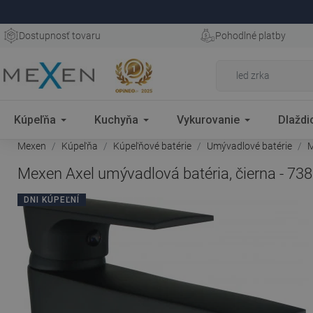
Dostupnosť tovaru
Pohodlné platby
Kúpeľňa
Kuchyňa
Vykurovanie
Dlaždi
Mexen
Kúpeľňa
Kúpeľňové batérie
Umývadlové batérie
M
Mexen Axel umývadlová batéria, čierna - 73
DNI KÚPEĽNÍ