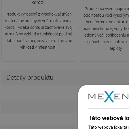
korózii
Produkt sa vyznačuje m
Produkt vyrobený z vysokokvalitných
odolnosťou voči vysokým
materiálov odolných voči matovaniu a
nedeformuje sa ani pri
korózii, vďaka čomu si zachováva svoj
pôsobení horúcej vody. Mate
atraktívny vzhľad a funkčnosť po dlhú
odolný voči poškodeniu 
dobu používania, nezávisle od úrovne
spôsobenému náhlymi
vlhkosti v miestnosti.
teploty.
Detaily produktu
Táto webová lo
Táto webová lokalita