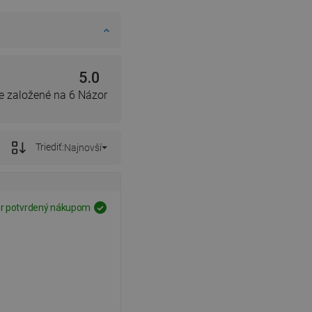
5.0
e založené na 6 Názor
Triediť:
Najnovší
r potvrdený nákupom