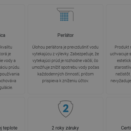
ica
Perlátor
kvalitu
Úlohou perlátora je prevzdušniť vodu
Produkt 
torá je
vytekajúcu z výlevky. Zabezpečuje, že
uchvacuje s
e vody a
vytekajúci prúd je rozhodne väčší, čo
estetic
áciu prúdu.
umožňuje znížiť spotrebu vody počas
starostli
 používania
každodenných činností, pričom
nečistôt
zachováva
prispieva k zníženiu účtov.
nevyžaduje 
gulácie.
j teplote
2 roky záruky
Cert