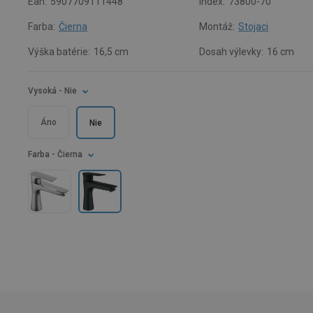
Ean:
5907709111448
Index:
73800-70
Farba:
Čierna
Montáž:
Stojaci
Výška batérie:
16,5 cm
Dosah výlevky:
16 cm
Vysoká
- Nie
Áno
Nie
Farba
- Čierna