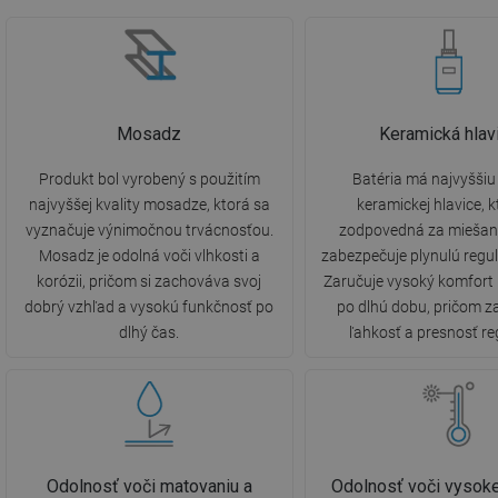
Mosadz
Keramická hlav
Produkt bol vyrobený s použitím
Batéria má najvyššiu 
najvyššej kvality mosadze, ktorá sa
keramickej hlavice, k
vyznačuje výnimočnou trvácnosťou.
zodpovedná za miešani
Mosadz je odolná voči vlhkosti a
zabezpečuje plynulú regul
korózii, pričom si zachováva svoj
Zaručuje vysoký komfort
dobrý vzhľad a vysokú funkčnosť po
po dlhú dobu, pričom 
dlhý čas.
ľahkosť a presnosť re
Odolnosť voči matovaniu a
Odolnosť voči vysoke