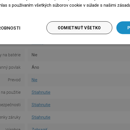
súhlas s používaním všetkých súborov cookie v súlade s našimi zásad
Povrch
Matný
edz się więcej
Materiál
Keramika
ROBNOSTI
ODMIETNUŤ VŠETKO
P
Typ
Umyvadlový
Tvar
Oválny
y na batérie
Nie
anný povlak
Áno
Prevod
Nie
na použitie
Stiahnutie
bezpečnosti
Stiahnutie
nky záruky
Stiahnutie
Výrobca
Zobraziť