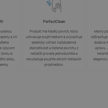
UV
PerfectClean
 vysokou
Produkt má hladký povrch, ktorý
Matný po
eploty a UV
uchvacuje svojím leskom a zvýrazňuje
zdôrazňuje 
dlieha
estetický vzhľad. Každodenná
dodáva m
ne vplyvom
starostlivosť a čistenie povrchu z
úpravu. 
a čomu si
nečistôt je oveľa jednoduchšie a
kerami
dlhú dobu,
nevyžaduje použitie silných čistiacich
eleganciu 
ienky.
prostriedkov.