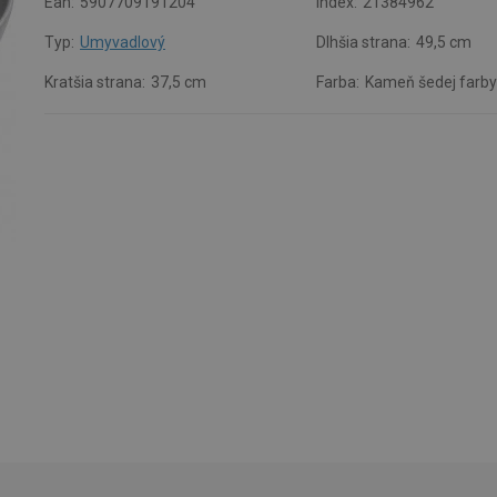
Ean:
5907709191204
Index:
21384962
Typ:
Umyvadlový
Dlhšia strana:
49,5 cm
Kratšia strana:
37,5 cm
Farba:
Kameň šedej farb