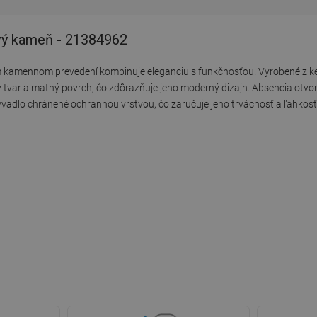
ivý kameň - 21384962
 kamennom prevedení kombinuje eleganciu s funkčnosťou. Vyrobené z k
var a matný povrch, čo zdôrazňuje jeho moderný dizajn. Absencia otvoro
mývadlo chránené ochrannou vrstvou, čo zaručuje jeho trvácnosť a ľahkosť