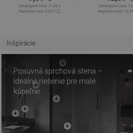
Katalógová cena:
11,90 €
Katalógová cena:
15
Najnižšia cena: 9,59 €
Najnižšia cena: 12,39
Dostupnosť:
Na sklade
Dostupnosť:
Na sk
Do košíka
Do košíka
Porovnaj
favorite_border
Obľúbené
Porovnaj
favorite_border
Ob
Inšpirácie
Posuvná sprchová stena –
ideálne riešenie pre malé
kúpeľne