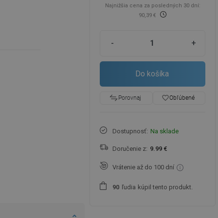
Najnižšia cena za posledných 30 dní:
90,39 €
y
-
+
Do košíka
favorite_border
Obľúbené
Porovnaj
Dostupnosť:
Na sklade
Doručenie z:
9.99 €
Vrátenie až do 100 dní
ľudia
kúpil tento produkt.
9
0