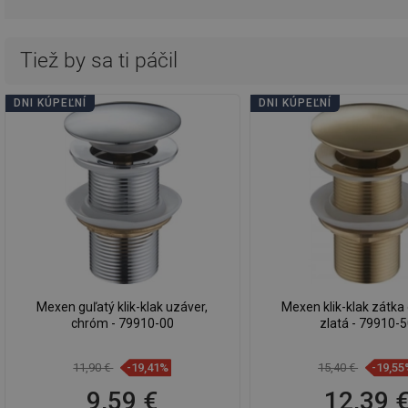
Tiež by sa ti páčil
DNI KÚPEĽNÍ
DNI KÚPEĽNÍ
Mexen guľatý klik-klak uzáver,
Mexen klik-klak zátka 
chróm - 79910-00
zlatá - 79910-
11,90 €
-19,41%
15,40 €
-19,55
9,59 €
12,39 