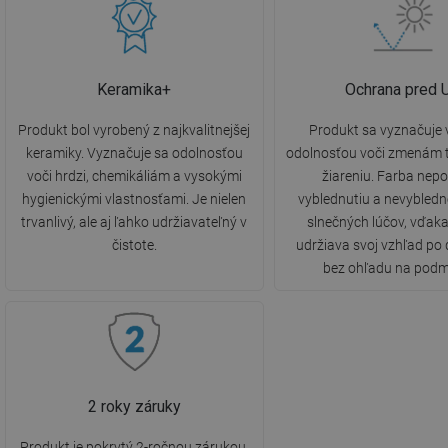
Keramika+
Ochrana pred 
Produkt bol vyrobený z najkvalitnejšej
Produkt sa vyznačuje
keramiky. Vyznačuje sa odolnosťou
odolnosťou voči zmenám t
voči hrdzi, chemikáliám a vysokými
žiareniu. Farba nepo
hygienickými vlastnosťami. Je nielen
vyblednutiu a nevybled
trvanlivý, ale aj ľahko udržiavateľný v
slnečných lúčov, vďak
čistote.
udržiava svoj vzhľad po 
bez ohľadu na podm
2 roky záruky
Produkt je pokrytý 2-ročnou zárukou.