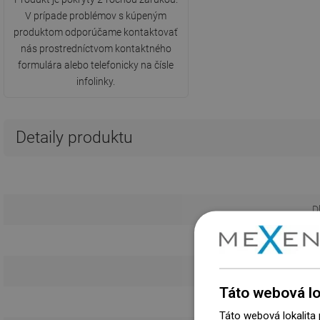
V prípade problémov s kúpeným
produktom odporúčame kontaktovať
nás prostredníctvom kontaktného
formulára alebo telefonicky na čísle
infolinky.
Detaily produktu
D
Kr
Táto webová lo
Táto webová lokalita