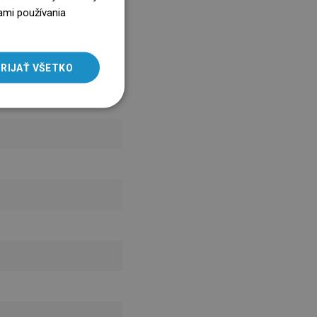
ENGLISH
ami používania
SLOVAK
LITHUANIAN
RIJAŤ VŠETKO
ROMANIAN
HUNGARIAN
FRENCH
ITALIAN
SPANISH
UKRAINIAN
BULGARIAN
ESTONIAN
DUTCH
LATVIAN