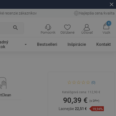
close
ké recenzie zákazníkov
Najlepšia cena/kvalita
0
search
Pomocník
Obľúbené
Účtovať
Vozík
adný
Bestselleri
Inšpirácie
Kontakt
tok
Mexen Editta náhradná
(0)
umývadlo 49 x 37 cm, sivý
kameň - 21384962
Katalógová cena:
112,90 €
ctClean
90,39 €
(s DPH)
Lacnejšie
22,51 €
19,94%