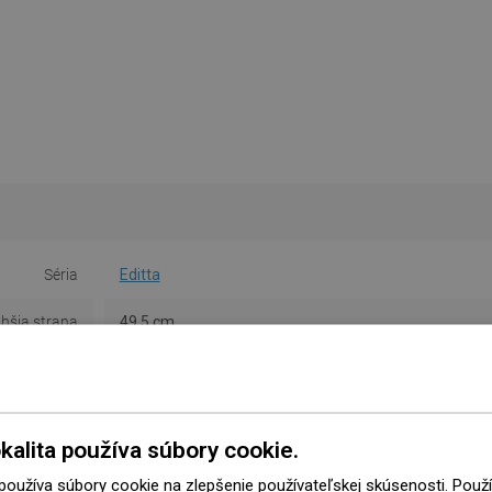
Séria
Editta
lhšia strana
49,5 cm
atšia strana
37,5 cm
Výška
14 cm
kalita používa súbory cookie.
Farba
Kameň šedej farby
 používa súbory cookie na zlepšenie používateľskej skúsenosti. Pou