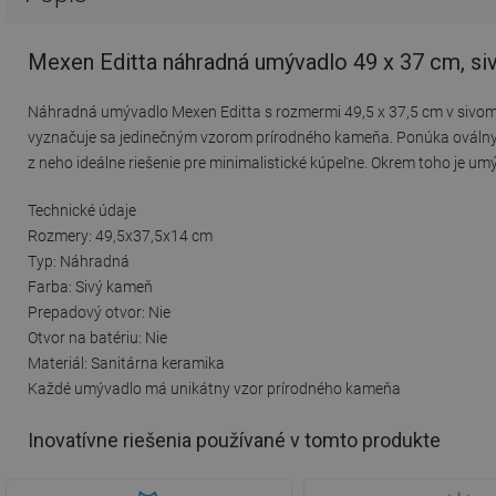
Mexen Editta náhradná umývadlo 49 x 37 cm, s
Náhradná umývadlo Mexen Editta s rozmermi 49,5 x 37,5 cm v sivom
vyznačuje sa jedinečným vzorom prírodného kameňa. Ponúka oválny t
z neho ideálne riešenie pre minimalistické kúpeľne. Okrem toho je u
Technické údaje
Rozmery: 49,5x37,5x14 cm
Typ: Náhradná
Farba: Sivý kameň
Prepadový otvor: Nie
Otvor na batériu: Nie
Materiál: Sanitárna keramika
Každé umývadlo má unikátny vzor prírodného kameňa
Inovatívne riešenia používané v tomto produkte