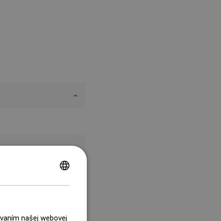
POLISH
CZECH
GERMAN
žívaním našej webovej