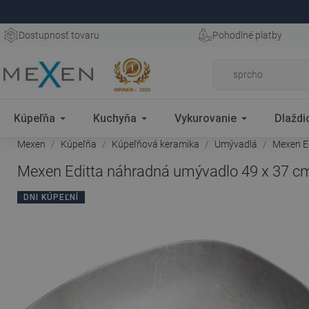
Dostupnosť tovaru
Pohodlné platby
Kúpeľňa
Kuchyňa
Vykurovanie
Dlaždi
Mexen
Kúpeľňa
Kúpeľňová keramika
Umývadlá
Mexen Ed
Mexen Editta náhradná umývadlo 49 x 37 cm
DNI KÚPEĽNÍ