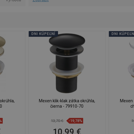
DNI KÚPEĽNÍ
DNI KÚPEĽN
okrúhla,
Mexen klik-klak zátka okrúhla,
Mexen o
50
čierna - 79910-70
c
%
13,70 €
-19,78%
1
€
10,99 €