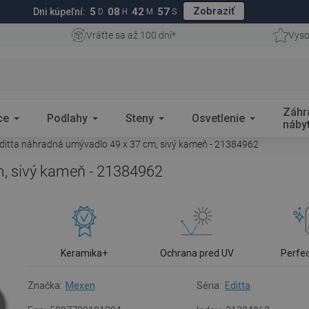
Zobraziť
5
08
42
56
Dni kúpeľní:
D
H
M
S
Vráťte sa až 100 dní*
Vyso
Záhr
ce
Podlahy
Steny
Osvetlenie
náby
itta náhradná umývadlo 49 x 37 cm, sivý kameň - 21384962
, sivý kameň - 21384962
Keramika+
Ochrana pred UV
Perfe
Značka:
Mexen
Séria:
Editta