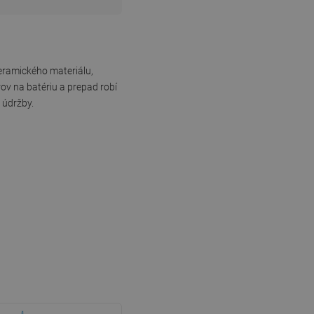
eramického materiálu,
v na batériu a prepad robí
 údržby.