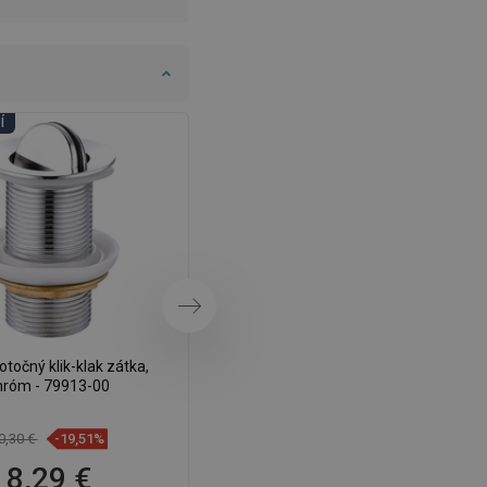
DANISH
SWEDISH
FINNISH
PORTUGUESE
Í
DNI KÚPEĽNÍ
CROATIAN
GREEK
SLOVENIAN
Ďalej
točný klik-klak zátka,
Mexen otočný klik-klak uzáver,
hróm - 79913-00
zlatý - 79913-50
0,30 €
-19,51%
13,70 €
-19,78%
8,29 €
10,99 €