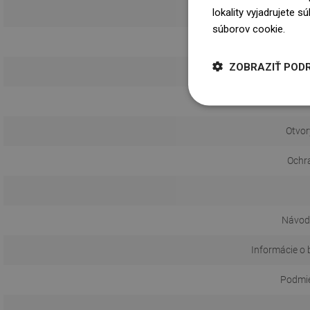
lokality vyjadrujete 
súborov cookie.
Dowi
ZOBRAZIŤ POD
Otvor
Ochr
Návod 
Informácie o 
Podmie