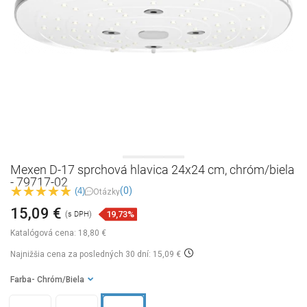
Mexen D-17 sprchová hlavica 24x24 cm, chróm/biela
- 79717-02
(0)
(4)
Otázky
15,09 €
19,73%
(s DPH)
Katalógová cena:
18,80 €
Najnižšia cena za posledných 30 dní: 15,09 €
Farba
- Chróm/Biela