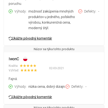
poruchu.
Výhody
možnosť zakúpenia mnohých
Defekty
-
produktov u jedného, poľského
výrobcu, konkurenčná cena,
moderný štýl.
Ukážte pôvodný komentár
Názor sa týka tohto produktu
IwonC
Kvalita:
02-03-2021
Vzhľad:
Fajná.
Výhody
nízka cena, dobrý dizajn.
Defekty
-
Ukážte pôvodný komentár
Názor sa týka tohto produktu