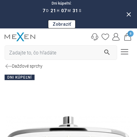
Dni kúpeľní:
7
21
07
30
D
H
M
S
close
Zobraziť
0
search
Dažďové sprchy
DNI KÚPEĽNÍ