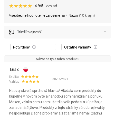
4.9
/5
Vzhľad
Všeobecné hodnotenie založené na 4 Názor
(10 krajín)
Triediť:
Najnovší
Potvrdený
Ostatné varianty
Názor sa týka tohto produktu
TaisZ
Kvalita:
08-04-2021
Vzhľad:
Naozaj skvelá sprchová hlavica! Hľadala som produkty do
kúpeľne v novom byte a náhodou som narazila na ponuku
Mexen, vďaka čomu som ušetrila veľa peňazí a kúpeľňa je
zariadená štýlovo. Produkty z tejto stránky sú dobrej kvality,
nespôsobujú žiadne problémy a zatiaľ sme nemali žiadnu