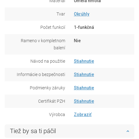
Materiál
Umelá hmota
Tvar
Okrúhly
Počet funkcií
1-funkčná
Rameno v kompletnom
Nie
balení
Návod na použitie
Stiahnutie
Informácie o bezpečnosti
Stiahnutie
Podmienky záruky
Stiahnutie
Certifikát PZH
Stiahnutie
Výrobca
Zobraziť
Tiež by sa ti páčil