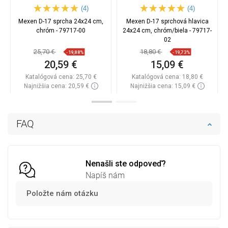
(4)
(4)
Mexen D-17 sprcha 24x24 cm,
Mexen D-17 sprchová hlavica
chróm - 79717-00
24x24 cm, chróm/biela - 79717-
02
25,70 €
18,80 €
-19,88%
-19,73%
20,59 €
15,09 €
Katalógová cena:
25,70 €
Katalógová cena:
18,80 €
Najnižšia cena: 20,59 €
Najnižšia cena: 15,09 €
Dostupnosť:
Na sklade
Dostupnosť:
Na sklade
Do košíka
Do košíka
FAQ
Porovnaj
favorite_border
Obľúbené
Porovnaj
favorite_border
Obľúbené
Nenašli ste odpoveď?
Napíš nám
Položte nám otázku