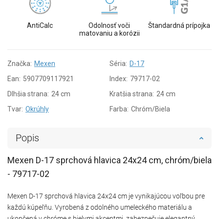
AntiCalc
Odolnosť voči
Štandardná prípojka
matovaniu a korózii
Značka:
Mexen
Séria:
D-17
Ean:
5907709117921
Index:
79717-02
Dlhšia strana:
24 cm
Kratšia strana:
24 cm
Tvar:
Okrúhly
Farba:
Chróm/Biela
Popis
Mexen D-17 sprchová hlavica 24x24 cm, chróm/biela
- 79717-02
Mexen D-17 sprchová hlavica 24x24 cm je vynikajúcou voľbou pre
každú kúpeľňu. Vyrobená z odolného umeleckého materiálu a
ukončená v chróme s bielymi akcentmi, zabezpečuje elegantný