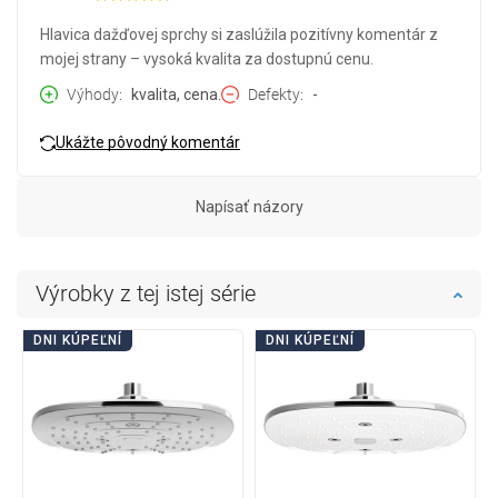
Hlavica dažďovej sprchy si zaslúžila pozitívny komentár z
mojej strany – vysoká kvalita za dostupnú cenu.
Výhody
kvalita, cena.
Defekty
-
Ukážte pôvodný komentár
Napísať názory
Výrobky z tej istej série
DNI KÚPEĽNÍ
DNI KÚPEĽNÍ