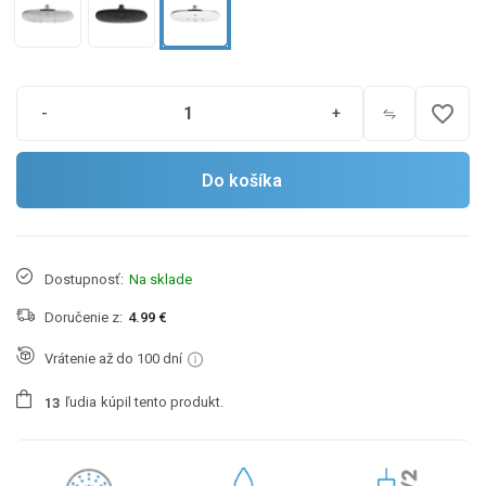
favorite_border
-
+
Do košíka
Dostupnosť:
Na sklade
Doručenie z:
4.99 €
Vrátenie až do 100 dní
ľudia
kúpil tento produkt.
1
3