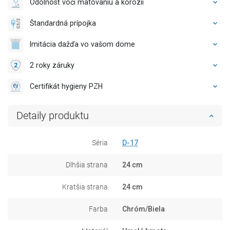
Odolnosť voči matovaniu a korózii
Štandardná prípojka
Imitácia dažďa vo vašom dome
2 roky záruky
Certifikát hygieny PZH
Detaily produktu
Séria
D-17
Dlhšia strana
24 cm
Kratšia strana
24 cm
Farba
Chróm/Biela