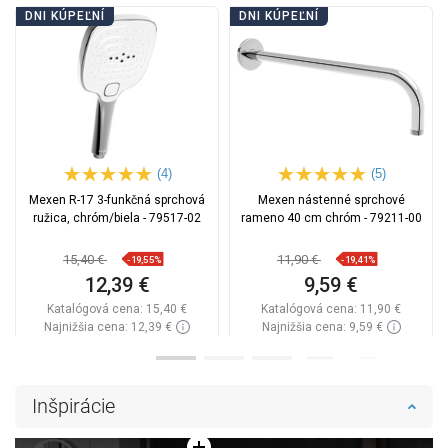
DNI KÚPEĽNÍ
DNI KÚPEĽNÍ
(4)
(5)
Mexen R-17 3-funkčná sprchová
Mexen nástenné sprchové
ružica, chróm/biela - 79517-02
rameno 40 cm chróm - 79211-00
15,40 €
11,90 €
-19,55%
-19,41%
12,39 €
9,59 €
Katalógová cena:
15,40 €
Katalógová cena:
11,90 €
Najnižšia cena: 12,39 €
Najnižšia cena: 9,59 €
Dostupnosť:
Na sklade
Dostupnosť:
Na sklade
Do košíka
Do košíka
Inšpirácie
Porovnaj
favorite_border
Obľúbené
Porovnaj
favorite_border
Obľúbené