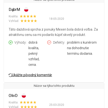
DąbrM
Kvalita:
18-05-2020
Vzhľad:
Táto dažďová sprcha z ponuky Mexen bola dobrá voľba. Za
atraktívnu cenu sa mi podarilo kúpiť skvelý produkt.
Výhody
dobrá
Defekty
problém s kuriérom
kvalita,
na dohodnutie
pekný
termínu dodania.
vzhľad,
cena.
Ukážte pôvodný komentár
Názor sa týka tohto produktu
OlivD
Kvalita:
25-03-2020
Vzhľad: