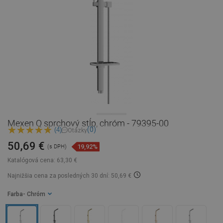
Mexen Q sprchový stĺp, chróm - 79395-00
(0)
(4)
Otázky
50,69 €
19,92%
(s DPH)
Katalógová cena:
63,30 €
Najnižšia cena za posledných 30 dní: 50,69 €
Farba
- Chróm