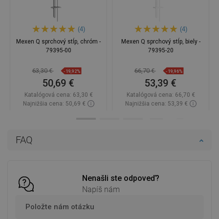
(4)
(4)
Mexen Q sprchový stĺp, chróm -
Mexen Q sprchový stĺp, biely -
79395-00
79395-20
63,30 €
66,70 €
-19,92%
-19,96%
50,69 €
53,39 €
Katalógová cena:
63,30 €
Katalógová cena:
66,70 €
Najnižšia cena: 50,69 €
Najnižšia cena: 53,39 €
Dostupnosť:
Na sklade
Dostupnosť:
Na sklade
Do košíka
Do košíka
FAQ
Porovnaj
favorite_border
Obľúbené
Porovnaj
favorite_border
Obľúbené
Nenašli ste odpoveď?
Napíš nám
Položte nám otázku