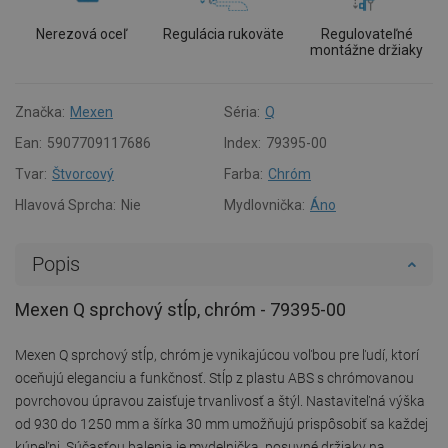
Nerezová oceľ
Regulácia rukoväte
Regulovateľné
montážne držiaky
Značka:
Mexen
Séria:
Q
Ean:
5907709117686
Index:
79395-00
Tvar:
Štvorcový
Farba:
Chróm
Hlavová Sprcha:
Nie
Mydlovnička:
Áno
Popis
Mexen Q sprchový stĺp, chróm - 79395-00
Mexen Q sprchový stĺp, chróm je vynikajúcou voľbou pre ľudí, ktorí
oceňujú eleganciu a funkčnosť. Stĺp z plastu ABS s chrómovanou
povrchovou úpravou zaisťuje trvanlivosť a štýl. Nastaviteľná výška
od 930 do 1250 mm a šírka 30 mm umožňujú prispôsobiť sa každej
kúpeľni. Súčasťou balenia je mydelnička, posuvné držiaky na