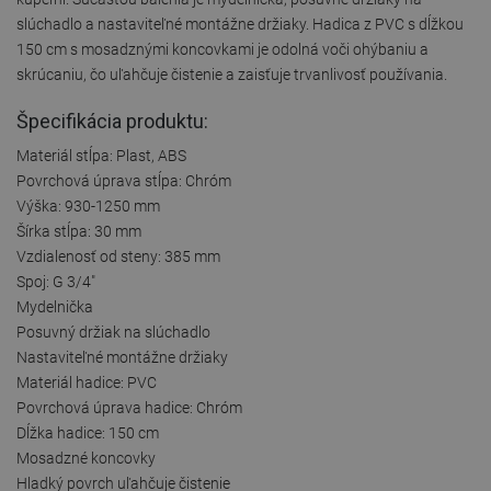
slúchadlo a nastaviteľné montážne držiaky. Hadica z PVC s dĺžkou
150 cm s mosadznými koncovkami je odolná voči ohýbaniu a
skrúcaniu, čo uľahčuje čistenie a zaisťuje trvanlivosť používania.
Špecifikácia produktu:
Materiál stĺpa: Plast, ABS
Povrchová úprava stĺpa: Chróm
Výška: 930-1250 mm
Šírka stĺpa: 30 mm
Vzdialenosť od steny: 385 mm
Spoj: G 3/4"
Mydelnička
Posuvný držiak na slúchadlo
Nastaviteľné montážne držiaky
Materiál hadice: PVC
Povrchová úprava hadice: Chróm
Dĺžka hadice: 150 cm
Mosadzné koncovky
Hladký povrch uľahčuje čistenie