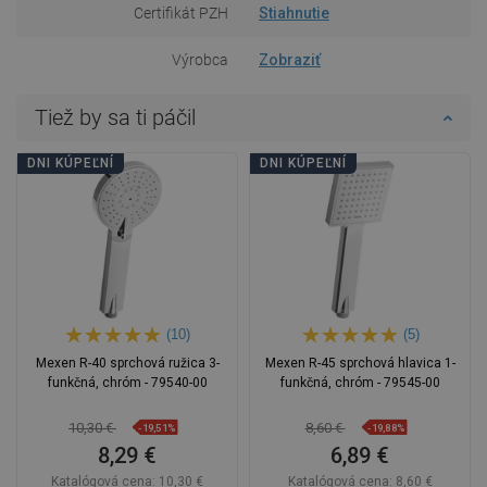
Certifikát PZH
Stiahnutie
Výrobca
Zobraziť
Tiež by sa ti páčil
DNI KÚPEĽNÍ
DNI KÚPEĽNÍ
(10)
(5)
Mexen R-40 sprchová ružica 3-
Mexen R-45 sprchová hlavica 1-
funkčná, chróm - 79540-00
funkčná, chróm - 79545-00
10,30 €
8,60 €
-19,51%
-19,88%
8,29 €
6,89 €
Katalógová cena:
10,30 €
Katalógová cena:
8,60 €