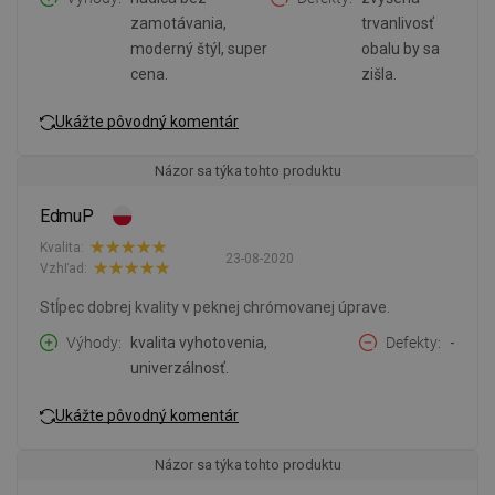
zamotávania,
trvanlivosť
moderný štýl, super
obalu by sa
cena.
zišla.
Ukážte pôvodný komentár
Názor sa týka tohto produktu
EdmuP
Kvalita:
23-08-2020
Vzhľad:
Stĺpec dobrej kvality v peknej chrómovanej úprave.
Výhody
kvalita vyhotovenia,
Defekty
-
univerzálnosť.
Ukážte pôvodný komentár
Názor sa týka tohto produktu