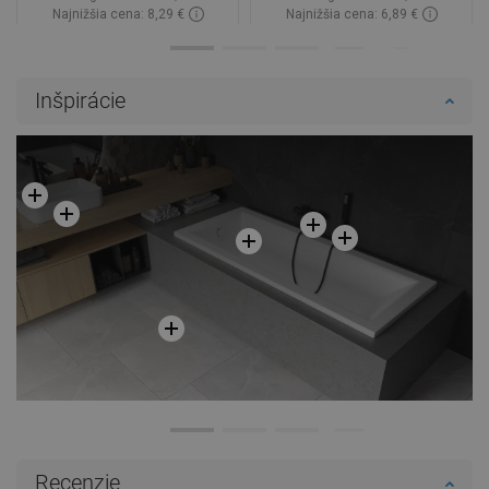
Najnižšia cena: 8,29 €
Najnižšia cena: 6,89 €
Dostupnosť:
Na sklade
Dostupnosť:
Na sklade
Do košíka
Do košíka
Inšpirácie
Porovnaj
favorite_border
Obľúbené
Porovnaj
favorite_border
Obľúbené
Recenzie