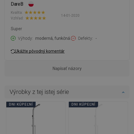
DareB
Kvalita:
14-01-2020
Vzhľad:
Super
Výhody
moderná, funkčná.
Defekty
-
Ukážte pôvodný komentár
Napísať názory
Výrobky z tej istej série
DNI KÚPEĽNÍ
DNI KÚPEĽNÍ