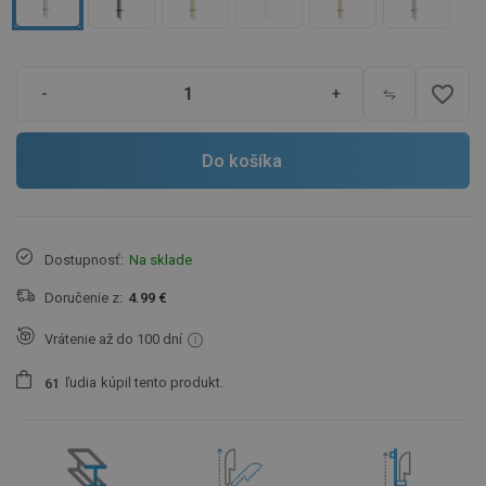
favorite_border
-
+
Do košíka
Dostupnosť:
Na sklade
Doručenie z:
4.99 €
Vrátenie až do 100 dní
ľudia
kúpil tento produkt.
6
1