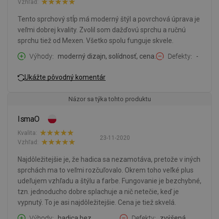
Vzhľad:
Tento sprchový stĺp má moderný štýl a povrchová úprava je
veľmi dobrej kvality. Zvolil som dažďovú sprchu a ručnú
sprchu tiež od Mexen. Všetko spolu funguje skvele.
Výhody
moderný dizajn, solídnosť, cena.
Defekty
-
Ukážte pôvodný komentár
Názor sa týka tohto produktu
IsmaO
Kvalita:
23-11-2020
Vzhľad:
Najdôležitejšie je, že hadica sa nezamotáva, pretože v iných
sprchách ma to veľmi rozčuľovalo. Okrem toho veľké plus
udeľujem vzhľadu a štýlu a farbe. Fungovanie je bezchybné,
tzn. jednoducho dobre splachuje a nič netečie, keď je
vypnutý. To je asi najdôležitejšie. Cena je tiež skvelá.
Výhody
hadica bez
Defekty
zvýšená