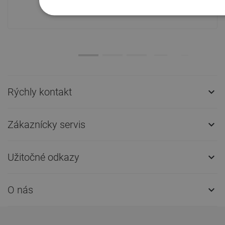
prepravu!
Rýchly kontakt

Zákaznícky servis

Užitočné odkazy

O nás
