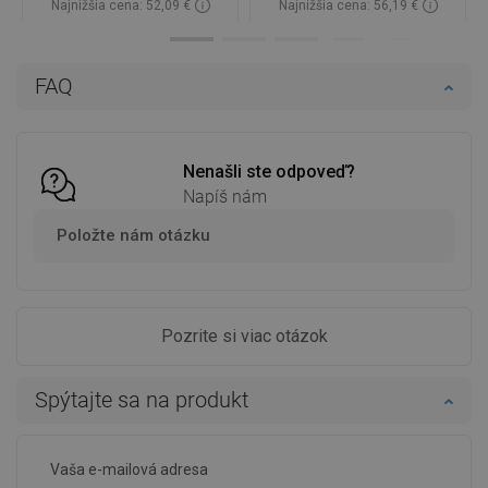
Najnižšia cena: 52,09 €
Najnižšia cena: 56,19 €
Dostupnosť:
Na sklade
Dostupnosť:
Na sklade
Do košíka
Do košíka
FAQ
Porovnaj
favorite_border
Obľúbené
Porovnaj
favorite_border
Obľúbené
Nenašli ste odpoveď?
Napíš nám
Položte nám otázku
Pozrite si viac otázok
Spýtajte sa na produkt