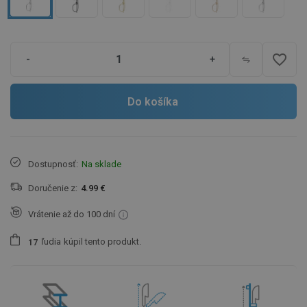
favorite_border
-
+
Do košíka
Dostupnosť:
Na sklade
Doručenie z:
4.99 €
Vrátenie až do 100 dní
ľudia
kúpil tento produkt.
1
7