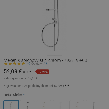
Mexen X sprchový stĺp, chróm - 7939199-00
(0)
(5)
Otázky
52,09 €
19,98%
(s DPH)
Katalógová cena:
65,10 €
Najnižšia cena za posledných 30 dní: 52,09 €
Farba
- Chróm