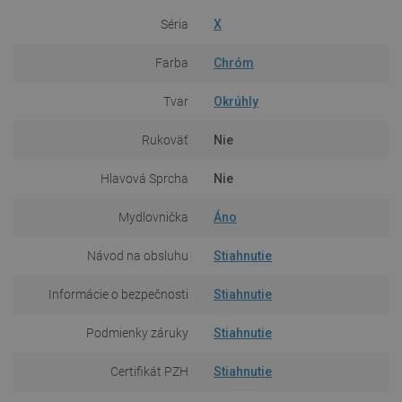
Séria
X
Farba
Chróm
Tvar
Okrúhly
Rukoväť
Nie
Hlavová Sprcha
Nie
Mydlovnička
Áno
Návod na obsluhu
Stiahnutie
Informácie o bezpečnosti
Stiahnutie
Podmienky záruky
Stiahnutie
Certifikát PZH
Stiahnutie