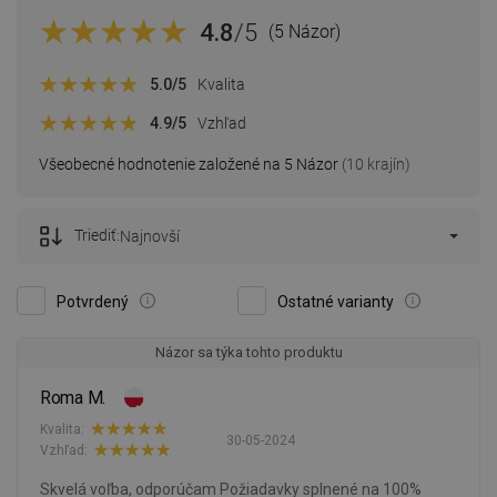
4.8
/5
(5 Názor)
5.0
/5
Kvalita
4.9
/5
Vzhľad
Všeobecné hodnotenie založené na 5 Názor
(10 krajín)
Triediť:
Najnovší
Potvrdený
Ostatné varianty
Názor sa týka tohto produktu
Roma M.
Kvalita:
30-05-2024
Vzhľad:
Skvelá voľba, odporúčam Požiadavky splnené na 100%