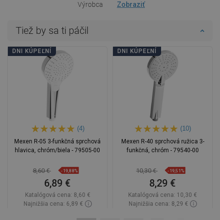
Výrobca
Zobraziť
Tiež by sa ti páčil
DNI KÚPEĽNÍ
DNI KÚPEĽNÍ
(4)
(10)
Mexen R-05 3-funkčná sprchová
Mexen R-40 sprchová ružica 3-
hlavica, chróm/biela - 79505-00
funkčná, chróm - 79540-00
8,60 €
10,30 €
-19,88%
-19,51%
6,89 €
8,29 €
Katalógová cena:
8,60 €
Katalógová cena:
10,30 €
Najnižšia cena: 6,89 €
Najnižšia cena: 8,29 €
Dostupnosť:
Na sklade
Dostupnosť:
Na sklade