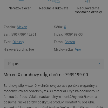
Nerezová oceľ
Regulácia rukoväte
Regulovateľné
montážne držiaky
Značka:
Mexen
Séria:
X
Ean:
5907709142961
Index:
7939199-00
Tvar:
Okrúhly
Farba:
Chróm
Hlavová Sprcha:
Nie
Mydlovnička:
Áno
Popis
Mexen X sprchový stĺp, chróm - 7939199-00
Sprchový stĺp Mexen X v chrómovej úprave ponúka elegantný a
moderný vzhľad. Vyrobený z ABS materiálu, vyniká odolnosťou a
ľahkou údržbou. Vďaka nastaviteľným montážnym držiakom a
posuvnej ručke sprchy poskytuje produkt komfortnú obsluhu.
Mosadzné koncovky a pružná hadica PVC o dĺžke 150 cm zaručujú