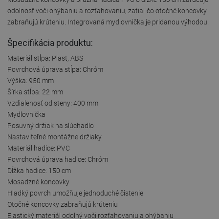
odolnosť voči ohýbaniu a rozťahovaniu, zatiaľ čo otočné koncovky
zabraňujú krúteniu. Integrovaná mydlovnička je pridanou výhodou.
Špecifikácia produktu:
Materiál stĺpa: Plast, ABS
Povrchová úprava stĺpa: Chróm
Výška: 950 mm
Šírka stĺpa: 22 mm
Vzdialenosť od steny: 400 mm
Mydlovnička
Posuvný držiak na slúchadlo
Nastaviteľné montážne držiaky
Materiál hadice: PVC
Povrchová úprava hadice: Chróm
Dĺžka hadice: 150 cm
Mosadzné koncovky
Hladký povrch umožňuje jednoduché čistenie
Otočné koncovky zabraňujú krúteniu
Elastický materiál odolný voči rozťahovaniu a ohýbaniu