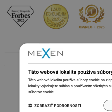
Pokladňa viac
Táto webová lokalita používa súbor
Táto webová lokalita používa súbory cookie na zle
lokality vyjadrujete súhlas s používaním všetkých 
súborov cookie.
Dowiedz się więcej
Dostupnosť tovaru
Naše výrobky na vás čakajú v
ZOBRAZIŤ PODROBNOSTI
modernom sklade.Vždy pripravený na