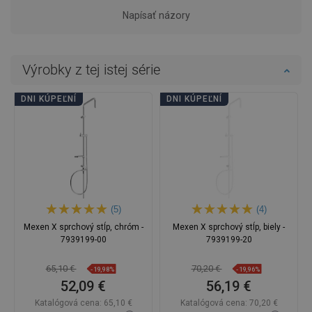
Napísať názory
Výrobky z tej istej série
DNI KÚPEĽNÍ
DNI KÚPEĽNÍ
(5)
(4)
Mexen X sprchový stĺp, chróm -
Mexen X sprchový stĺp, biely -
7939199-00
7939199-20
65,10 €
70,20 €
-19,98%
-19,96%
52,09 €
56,19 €
Katalógová cena:
65,10 €
Katalógová cena:
70,20 €