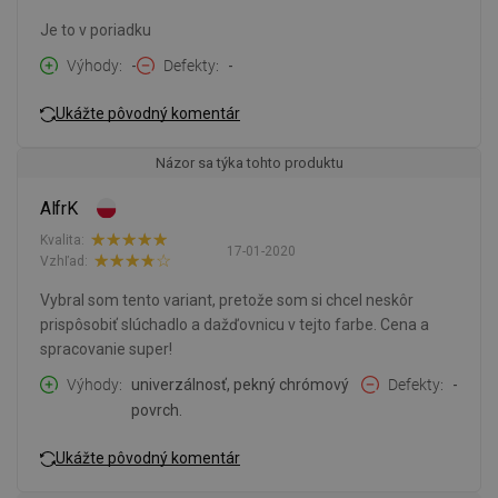
Je to v poriadku
Výhody
-
Defekty
-
Ukážte pôvodný komentár
Názor sa týka tohto produktu
AlfrK
Kvalita:
17-01-2020
Vzhľad:
Vybral som tento variant, pretože som si chcel neskôr
prispôsobiť slúchadlo a dažďovnicu v tejto farbe. Cena a
spracovanie super!
Výhody
univerzálnosť, pekný chrómový
Defekty
-
povrch.
Ukážte pôvodný komentár