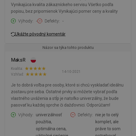
Vynikajúca kvalita zákazníckeho servisu Všetko podľa
popisu, bez pripomienok Vynikajúci pomer ceny a kvality
Výhody
-
Defekty
-
Ukážte pôvodný komentár
Názor sa týka tohto produktu
MaksR
Kvalita:
14-10-2021
Vzhľad:
Je to dobrá voľba pre osoby, ktoré si chcú vyskladať ideálnu
zostavu pre seba. Ostatné prvky si môžete vybrať podľa
vlastného uváženia a stĺp je natoľko univerzálny, že bude
pasovať ku každej sprche či dažďovnici. Odporúčam!
Výhody
univerzálnosť
Defekty
nie je to celý
použitia,
komplet, ale
optimálna cena,
práve to som
užitočné riešenie.
potreboval.