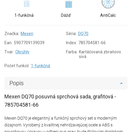
1-funkčná
Dážď
AntiCalc
Značka:
Mexen
Séria:
DQ70
Ean:
5907709139039
Index:
785704581-66
Tvar:
Okrúhly
Farba:
Kartáčovaná zbraňovo
sivá
Počet funkcií:
1-funkčná
Popis
Mexen DQ70 posuvná sprchová sada, grafitová -
785704581-66
Mexen DQ70 je elegantný a funkčný sprchový set s moderným
dizajnom. Vyrobený z kvalitnej nehrdzavejúcej ocele a ABS s
povrchovou úpravou v odtieni gun gray, bude štýlovým doplnkom