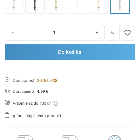
favorite_border
-
+
Do košíka
Dostupnosť:
2026-09-08
Doručenie z:
4.99 €
Vrátenie až do 100 dní
ľudia
kúpil tento produkt.
0