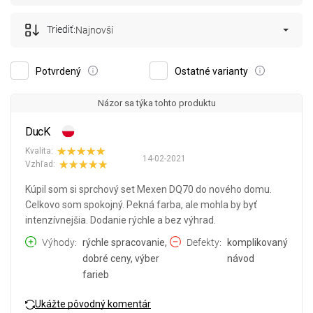
Triediť:
Najnovší
Potvrdený
Ostatné varianty
Názor sa týka tohto produktu
DucK
Kvalita:
14-02-2021
Vzhľad:
Kúpil som si sprchový set Mexen DQ70 do nového domu.
Celkovo som spokojný. Pekná farba, ale mohla by byť
intenzívnejšia. Dodanie rýchle a bez výhrad.
Výhody
rýchle spracovanie,
Defekty
komplikovaný
dobré ceny, výber
návod
farieb
Ukážte pôvodný komentár