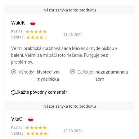
Názor sa týka tohto produktu
WaldK
Kvalita:
11-06-2020
Vzhľad:
Veľmi praktická sprchová sada Mexen s mydelničkou v
balení. Veľmi sa mi páči toto riešenie. Funguje bez
problémov.
Výhody
štvorec tvar,
Defekty
nezaznamenala
mydelnička
som
Ukážte pôvodný komentár
Názor sa týka tohto produktu
VitaO
Kvalita:
13-03-2020
Vzhľad: