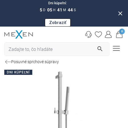
Dni kúpeľní:
5
05
41
43
D
H
M
S
close
Zobraziť
0
search
Posuvné sprchové súpravy
DNI KÚPEĽNÍ