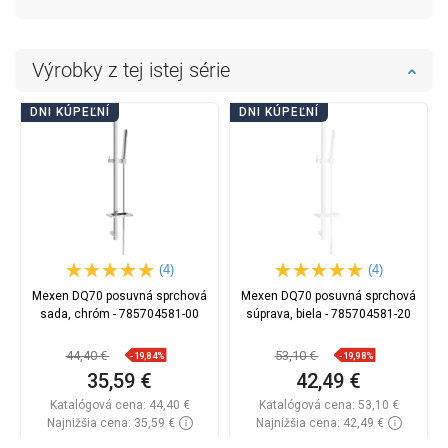
Výrobky z tej istej série
DNI KÚPEĽNÍ
DNI KÚPEĽNÍ
(4)
(4)
Mexen DQ70 posuvná sprchová
Mexen DQ70 posuvná sprchová
sada, chróm - 785704581-00
súprava, biela - 785704581-20
44,40 €
53,10 €
-19,84%
-19,98%
35,59 €
42,49 €
Katalógová cena:
44,40 €
Katalógová cena:
53,10 €
Najnižšia cena: 35,59 €
Najnižšia cena: 42,49 €
Dostupnosť:
Na sklade
Dostupnosť:
Na sklade