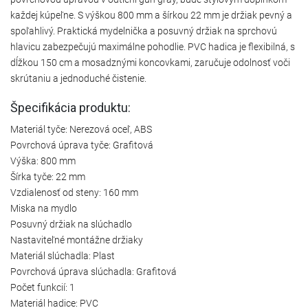
každej kúpeľne. S výškou 800 mm a šírkou 22 mm je držiak pevný a
spoľahlivý. Praktická mydelnička a posuvný držiak na sprchovú
hlavicu zabezpečujú maximálne pohodlie. PVC hadica je flexibilná, s
dĺžkou 150 cm a mosadznými koncovkami, zaručuje odolnosť voči
skrútaniu a jednoduché čistenie.
Špecifikácia produktu:
Materiál tyče: Nerezová oceľ, ABS
Povrchová úprava tyče: Grafitová
Výška: 800 mm
Šírka tyče: 22 mm
Vzdialenosť od steny: 160 mm
Miska na mydlo
Posuvný držiak na slúchadlo
Nastaviteľné montážne držiaky
Materiál slúchadla: Plast
Povrchová úprava slúchadla: Grafitová
Počet funkcií: 1
Materiál hadice: PVC