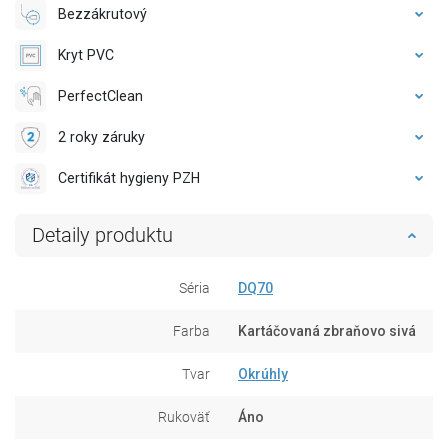
Bezzákrutový
Kryt PVC
PerfectClean
2 roky záruky
Certifikát hygieny PZH
Detaily produktu
Séria
DQ70
Farba
Kartáčovaná zbraňovo sivá
Tvar
Okrúhly
Rukoväť
Áno