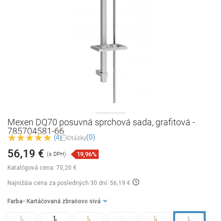
Mexen DQ70 posuvná sprchová sada, grafitová -
785704581-66
(0)
(4)
Otázky
56,19 €
19,96%
(s DPH)
Katalógová cena:
70,20 €
Najnižšia cena za posledných 30 dní: 56,19 €
Farba
- Kartáčovaná zbraňovo sivá