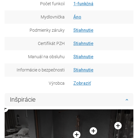
Počet funkcií
1-funkčná
Mydlovnička
Áno
Podmienky záruky
Stiahnutie
Certifikát PZH
Stiahnutie
Manuál na obsluhu
Stiahnutie
Informácie o bezpečnosti
Stiahnutie
Výrobca
Zobraziť
Inšpirácie