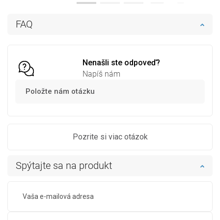
Do košíka
Do košíka
FAQ
Porovnaj
favorite_border
Obľúbené
Porovnaj
favorite_border
Obľúbené
Nenašli ste odpoveď?
Napíš nám
Položte nám otázku
Pozrite si viac otázok
Spýtajte sa na produkt