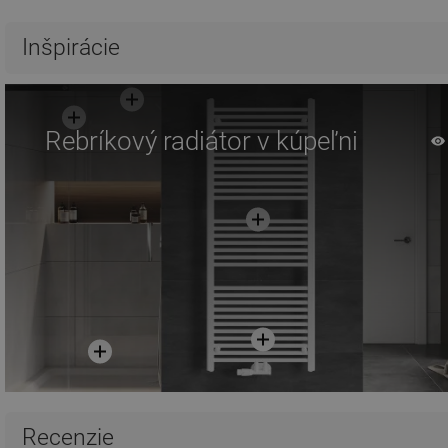
Porovnaj
favorite_border
Obľúbené
Porovnaj
favorite_border
Ob
Inšpirácie
Rebríkový radiátor v kúpeľni
Recenzie