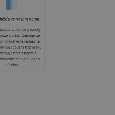
 dažďa vo vašom dome
dzajúci z dažďovej sprchy
irodzený dážď. Zaisťuje, že
dy rovnomerne padajú na
oplachujú použité kozmetiky
mierňujú stres a napätie
ždodenný relax v súlade s
prírodou.