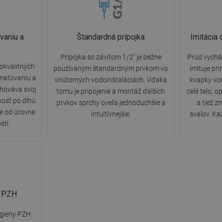
vaniu a
Štandardná prípojka
Imitácia
Prípojka so závitom 1/2" je bežne
Prúd vychá
okvalitných
používaným štandardným prvkom vo
imituje pr
 matovaniu a
vnútorných vodoinštaláciách. Vďaka
kvapky vo
chováva svoj
tomu je pripojenie a montáž ďalších
celé telo, 
nosť po dlhú
prvkov sprchy oveľa jednoduchšie a
a tiež z
le od úrovne
intuitívnejšie.
svalov. Ka
sti.
y PZH
ygieny PZH