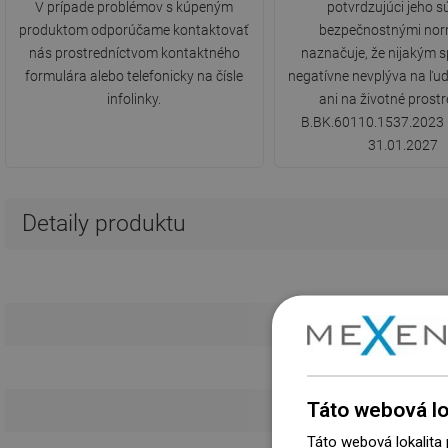
V prípade problémov s kúpeným
potvrdzujúci jeho s
produktom odporúčame kontaktovať
bezpečnostnými nor
nás prostredníctvom kontaktného
naznačuje, že nijakým
formulára alebo telefonicky na čísle
negatívne nevplýva na ľud
infolinky.
ani na životné prostre
B.BK.60110.1537.2023 
31.01.2027
Detaily produktu
D
Kr
Táto webová lo
Táto webová lokalita