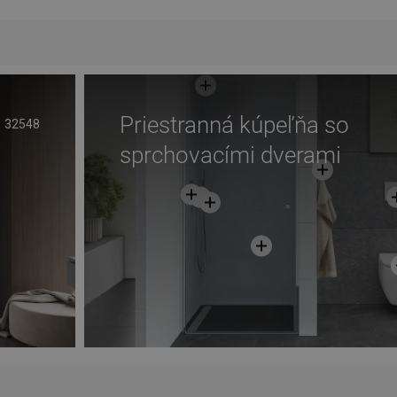
ľúbené
Porovnaj
favorite_border
Obľúbené
Poro
Priestranná kúpeľňa so
32548
sprchovacími dverami