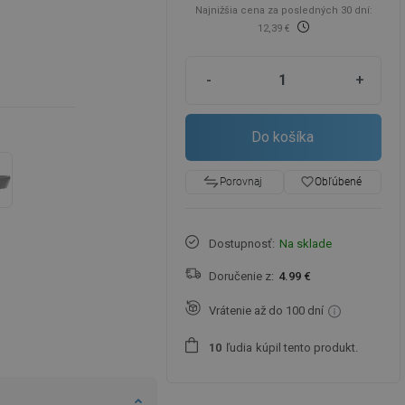
Najnižšia cena za posledných 30 dní:
12,39 €
-
+
Do košíka
favorite_border
Obľúbené
Porovnaj
Dostupnosť:
Na sklade
Doručenie z:
4.99 €
Vrátenie až do 100 dní
ľudia
kúpil tento produkt.
1
0