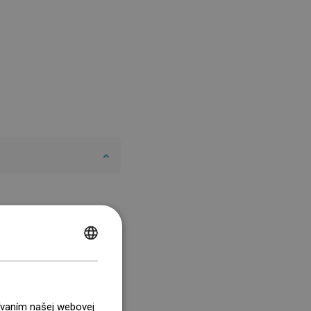
POLISH
CZECH
GERMAN
žívaním našej webovej