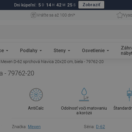
Zobraziť
5
14
42
24
Dni kúpeľní:
D
H
M
S
Vráťte sa až 100 dní*
Vyso
Záhr
ce
Podlahy
Steny
Osvetlenie
náby
Mexen D-62 sprchová hlavica 20x20 cm, biela - 79762-20
a - 79762-20
AntiCalc
Odolnosť voči matovaniu
Štandardn
a korózii
Značka:
Mexen
Séria:
D-62