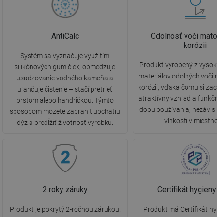
AntiCalc
Odolnosť voči mato
korózii
Systém sa vyznačuje využitím
Produkt vyrobený z vysok
silikónových gumičiek, obmedzuje
materiálov odolných voči
usadzovanie vodného kameňa a
korózii, vďaka čomu si za
uľahčuje čistenie – stačí pretrieť
atraktívny vzhľad a funkč
prstom alebo handričkou. Týmto
dobu používania, nezávis
spôsobom môžete zabrániť upchatiu
vlhkosti v miestno
dýz a predĺžiť životnosť výrobku.
2 roky záruky
Certifikát hygien
Produkt je pokrytý 2-ročnou zárukou.
Produkt má Certifikát h