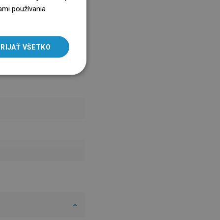
ENGLISH
ami používania
SLOVAK
LITHUANIAN
RIJAŤ VŠETKO
ROMANIAN
HUNGARIAN
FRENCH
ITALIAN
SPANISH
UKRAINIAN
BULGARIAN
ESTONIAN
DUTCH
LATVIAN