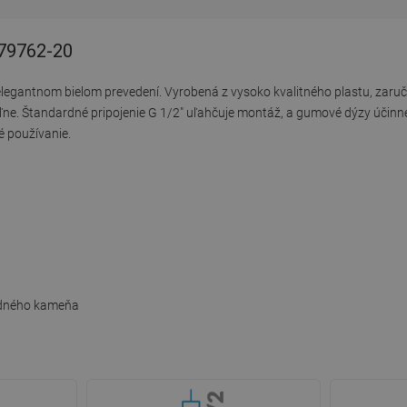
 79762-20
gantnom bielom prevedení. Vyrobená z vysoko kvalitného plastu, zaručuj
ľne. Štandardné pripojenie G 1/2" uľahčuje montáž, a gumové dýzy účin
é používanie.
odného kameňa