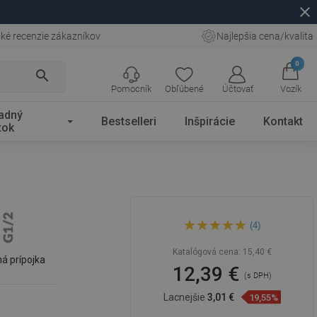
close
ké recenzie zákazníkov
Najlepšia cena/kvalita
0
search
Pomocník
Obľúbené
Účtovať
Vozík
adný
Bestselleri
Inšpirácie
Kontakt
tok
Mexen D-62 sprchová hlavica
(4)
20x20 cm, biela - 79762-20
Katalógová cena:
15,40 €
á prípojka
12,39 €
(s DPH)
Lacnejšie
3,01 €
19,55%