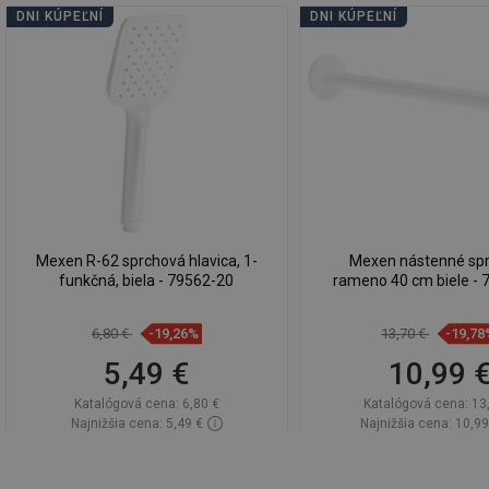
DNI KÚPEĽNÍ
DNI KÚPEĽNÍ
Mexen R-62 sprchová hlavica, 1-
Mexen nástenné sp
funkčná, biela - 79562-20
rameno 40 cm biele - 
6,80 €
-19,26%
13,70 €
-19,78
5,49 €
10,99 
Katalógová cena:
6,80 €
Katalógová cena:
13
Najnižšia cena: 5,49 €
Najnižšia cena: 10,99
Dostupnosť:
Na sklade
Dostupnosť:
Na sk
Do košíka
Do košíka