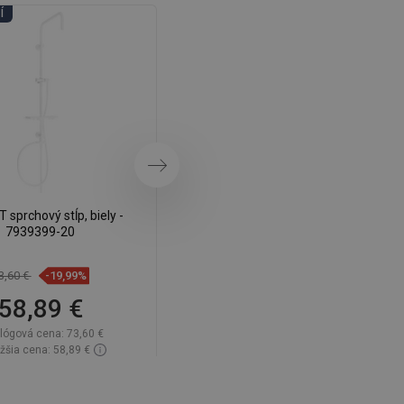
DANISH
Í
DNI KÚPEĽNÍ
SWEDISH
FINNISH
PORTUGUESE
CROATIAN
GREEK
Ďalej
SLOVENIAN
 sprchový stĺp, biely -
Mexen Q sprchový stĺp, biely -
7939399-20
79395-20
3,60 €
-19,99%
66,70 €
-19,96%
58,89 €
53,39 €
lógová cena:
73,60 €
Katalógová cena:
66,70 €
žšia cena: 58,89 €
Najnižšia cena: 53,39 €
tupnosť:
Na sklade
Dostupnosť:
Na sklade
Do košíka
Do košíka