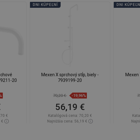
DNI KÚPEĽNÍ
DNI KÚPEĽN
rchové
Mexen X sprchový stĺp, biely -
Mexen T
79211-20
7939199-20
%
70,20 €
-19,96%
7
€
56,19 €
,70 €
Katalógová cena:
70,20 €
Kata
 €
Najnižšia cena: 56,19 €
Najni
lade
Dostupnosť:
Na sklade
Dos
Do košíka