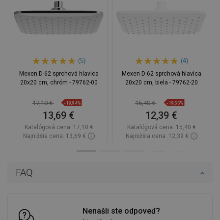
(5)
(4)
Mexen D-62 sprchová hlavica
Mexen D-62 sprchová hlavica
20x20 cm, chróm - 79762-00
20x20 cm, biela - 79762-20
17,10 €
15,40 €
-19,94%
-19,55%
13,69 €
12,39 €
Katalógová cena:
17,10 €
Katalógová cena:
15,40 €
Najnižšia cena: 13,69 €
Najnižšia cena: 12,39 €
Dostupnosť:
Na sklade
Dostupnosť:
Na sklade
Do košíka
Do košíka
FAQ
Porovnaj
favorite_border
Obľúbené
Porovnaj
favorite_border
Obľúbené
Nenašli ste odpoveď?