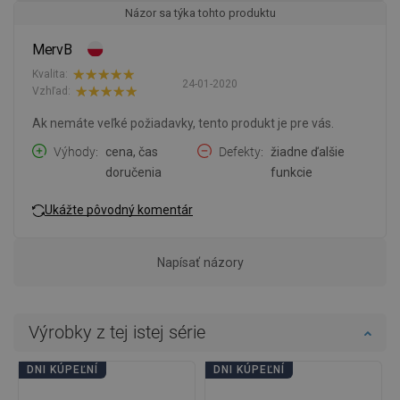
Názor sa týka tohto produktu
MervB
Kvalita:
24-01-2020
Vzhľad:
Ak nemáte veľké požiadavky, tento produkt je pre vás.
Výhody
cena, čas
Defekty
žiadne ďalšie
doručenia
funkcie
Ukážte pôvodný komentár
Napísať názory
Výrobky z tej istej série
DNI KÚPEĽNÍ
DNI KÚPEĽNÍ