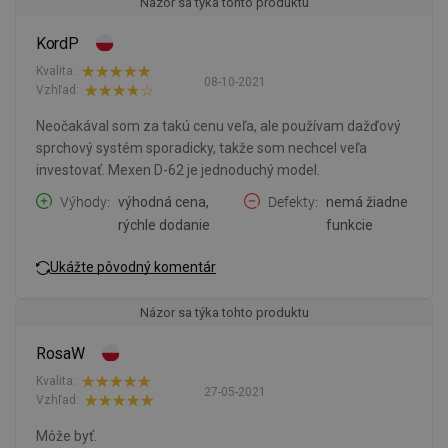
Názor sa týka tohto produktu
KordP
Kvalita:
08-10-2021
Vzhľad:
Neočakával som za takú cenu veľa, ale používam dažďový
sprchový systém sporadicky, takže som nechcel veľa
investovať. Mexen D-62 je jednoduchý model.
Výhody
výhodná cena,
Defekty
nemá žiadne
rýchle dodanie
funkcie
Ukážte pôvodný komentár
Názor sa týka tohto produktu
RosaW
Kvalita:
27-05-2021
Vzhľad:
Môže byť.