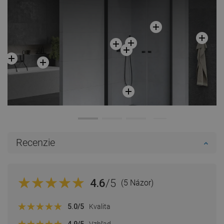
Recenzie
4.6
/5
(5 Názor)
5.0
/5
Kvalita
4.9
/5
Vzhľad