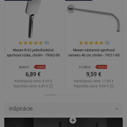
(5)
(5)
Mexen R-62 jednofunkčná
Mexen nástenné sprchové
sprchová rúčka, chróm - 79562-00
rameno 40 cm chróm - 79211-00
8,60 €
11,90 €
-19,88%
-19,41%
6,89 €
9,59 €
Katalógová cena:
8,60 €
Katalógová cena:
11,90 €
Najnižšia cena: 6,89 €
Najnižšia cena: 9,59 €
Dostupnosť:
Na sklade
Dostupnosť:
Na sklade
Do košíka
Do košíka
Inšpirácie
Porovnaj
favorite_border
Obľúbené
Porovnaj
favorite_border
Obľúbené