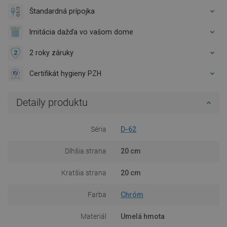
Štandardná prípojka
Imitácia dažďa vo vašom dome
2 roky záruky
Certifikát hygieny PZH
Detaily produktu
Séria
D-62
Dlhšia strana
20 cm
Kratšia strana
20 cm
Farba
Chróm
Materiál
Umelá hmota