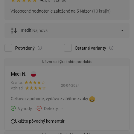
Všeobecné hodnotenie založené na 5 Názor
(10 krajín)
Triediť:
Najnovší
Potvrdený
Ostatné varianty
Názor sa týka tohto produktu
Maci N.
Kvalita:
20-04-2024
Vzhľad:
Celkovo v pohode, vydáva zvláštne zvuky
Výhody
-
Defekty
-
Ukážte pôvodný komentár