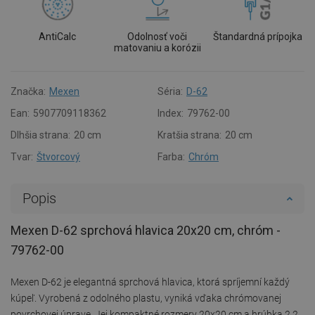
AntiCalc
Odolnosť voči
Štandardná prípojka
matovaniu a korózii
Značka:
Mexen
Séria:
D-62
Ean:
5907709118362
Index:
79762-00
Dlhšia strana:
20 cm
Kratšia strana:
20 cm
Tvar:
Štvorcový
Farba:
Chróm
Popis
Mexen D-62 sprchová hlavica 20x20 cm, chróm -
79762-00
Mexen D-62 je elegantná sprchová hlavica, ktorá spríjemní každý
kúpeľ. Vyrobená z odolného plastu, vyniká vďaka chrómovanej
povrchovej úprave. Jej kompaktné rozmery 20x20 cm a hrúbka 2,2