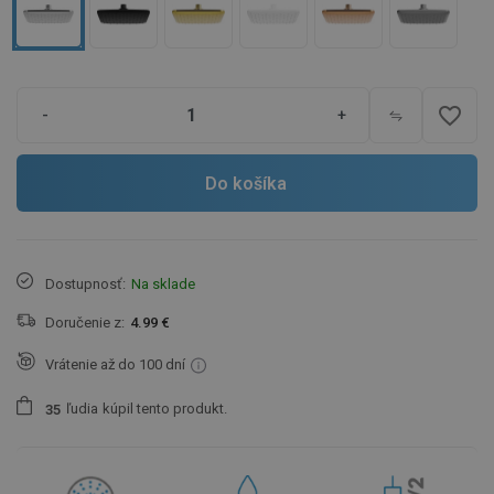
favorite_border
-
+
Do košíka
Dostupnosť:
Na sklade
Doručenie z:
4.99 €
Vrátenie až do 100 dní
ľudia
kúpil tento produkt.
3
5