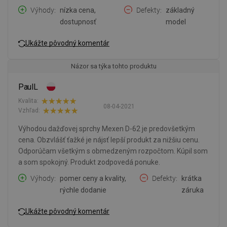
Výhody
nízka cena,
Defekty
základný
dostupnosť
model
Ukážte pôvodný komentár
Názor sa týka tohto produktu
PaulL
Kvalita:
08-04-2021
Vzhľad:
Výhodou dažďovej sprchy Mexen D-62 je predovšetkým
cena. Obzvlášť ťažké je nájsť lepší produkt za nižšiu cenu.
Odporúčam všetkým s obmedzeným rozpočtom. Kúpil som
a som spokojný. Produkt zodpovedá ponuke.
Výhody
pomer ceny a kvality,
Defekty
krátka
rýchle dodanie
záruka
Ukážte pôvodný komentár