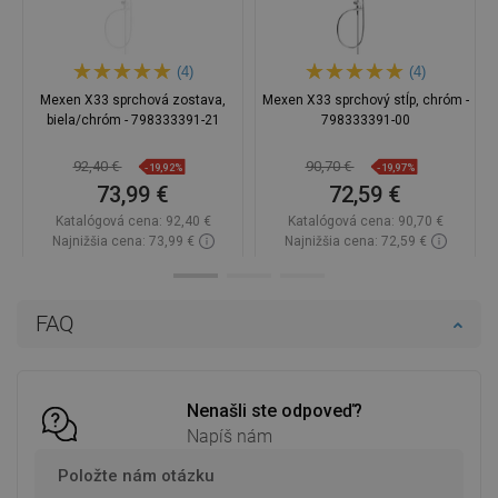
(4)
(4)
Mexen X33 sprchová zostava,
Mexen X33 sprchový stĺp, chróm -
biela/chróm - 798333391-21
798333391-00
92,40 €
90,70 €
-19,92%
-19,97%
73,99 €
72,59 €
Katalógová cena:
92,40 €
Katalógová cena:
90,70 €
Najnižšia cena: 73,99 €
Najnižšia cena: 72,59 €
Dostupnosť:
Na sklade
Dostupnosť:
Na sklade
Do košíka
Do košíka
FAQ
Porovnaj
favorite_border
Obľúbené
Porovnaj
favorite_border
Obľúbené
Nenašli ste odpoveď?
Napíš nám
Položte nám otázku