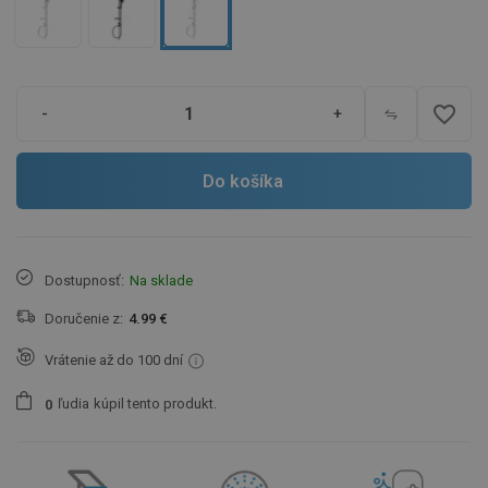
favorite_border
-
+
Do košíka
Dostupnosť:
Na sklade
Doručenie z:
4.99 €
Vrátenie až do 100 dní
ľudia
kúpil tento produkt.
0