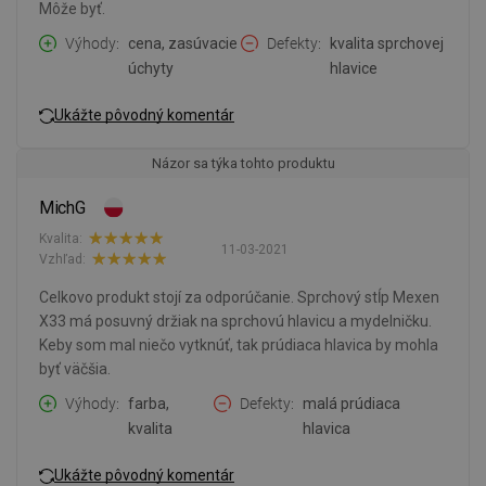
Môže byť.
Výhody
cena, zasúvacie
Defekty
kvalita sprchovej
úchyty
hlavice
Ukážte pôvodný komentár
Názor sa týka tohto produktu
MichG
Kvalita:
11-03-2021
Vzhľad:
Celkovo produkt stojí za odporúčanie. Sprchový stĺp Mexen
X33 má posuvný držiak na sprchovú hlavicu a mydelničku.
Keby som mal niečo vytknúť, tak prúdiaca hlavica by mohla
byť väčšia.
Výhody
farba,
Defekty
malá prúdiaca
kvalita
hlavica
Ukážte pôvodný komentár