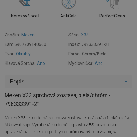
Nerezová oceľ
AntiCalc
PerfectClean
Značka:
Mexen
Séria:
X33
Ean:
5907709140660
Index:
798333391-21
Tvar:
Okrúhly
Farba:
Chróm/Biela
Hlavová Sprcha:
Áno
Mydlovnička:
Áno
Popis
Mexen X33 sprchová zostava, biela/chróm -
798333391-21
Mexen X33 je moderná sprchová zostava, ktorá spája funkčnosť a
štýlový dizajn. Vyrobená z odolného plastu ABS, povrchovo
upravená na bielo s elegantnými chrómovanými prvkami, sa