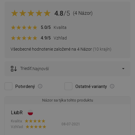
4.8
/5
(4 Názor)
5.0
/5
Kvalita
4.9
/5
Vzhľad
Všeobecné hodnotenie založené na 4 Názor
(10 krajín)
Triediť:
Najnovší
Potvrdený
Ostatné varianty
Názor sa týka tohto produktu
LiubR
Kvalita:
08-07-2021
Vzhľad: