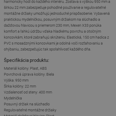
harmonicky hodí do každého interiéru. Zostava s výškou 950 mm a
šírkou 22 mm zabezpečuje pohodlné používanie a regulovateľné
montážne držiaky umožňujú jednoduché prispôsobenie. Vybavená
praktickou mydelničkou, posuvným držiakom na slúchadlo a
dažďovou hlavicou s priemerom 230 mm, Mexen X33 ponúka
komfort a ľahkú údržbu vďaka hladkému povrchu a otočným
koncovkám, ktoré zabraňujú skrúteniu. Elastická, 150 cm hadica z
PVC s mosadznými koncovkami je odolná voči rozťahovaniu a
ohýbaniu, zabezpečujúc tak spoľahlivosť každého dňa.
Špecifikácia produktu:
Materiál kolóny: Plast, ABS
Povrchová úprava kolóny: Biela
Výška: 950 mm
Šírka kolóny: 22 mm
Vzdialenosť od steny: 400 mm
Mydelnička
Posuvný držiak na slúchadlo
Regulovateľné montážne držiaky
Materiál dažďovej hlavice: Plast