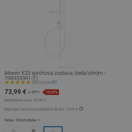
Mexen X33 sprchová zostava, biela/chróm -
798333391-21
(0)
(4)
Otázky
73,99 €
19,92%
(s DPH)
Katalógová cena:
92,40 €
Najnižšia cena za posledných 30 dní: 73,99 €
Farba
- Chróm/Biela