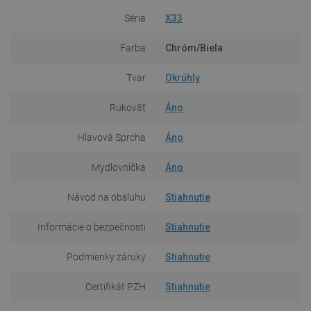
Séria
X33
Farba
Chróm/Biela
Tvar
Okrúhly
Rukoväť
Áno
Hlavová Sprcha
Áno
Mydlovnička
Áno
Návod na obsluhu
Stiahnutie
Informácie o bezpečnosti
Stiahnutie
Podmienky záruky
Stiahnutie
Certifikát PZH
Stiahnutie