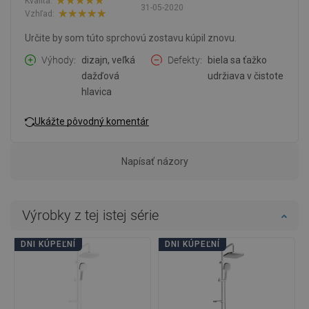
Kvalita:
31-05-2020
Vzhľad:
Určite by som túto sprchovú zostavu kúpil znovu.
Výhody
dizajn, veľká
Defekty
biela sa ťažko
dažďová
udržiava v čistote
hlavica
Ukážte pôvodný komentár
Napísať názory
Výrobky z tej istej série
DNI KÚPEĽNÍ
DNI KÚPEĽNÍ