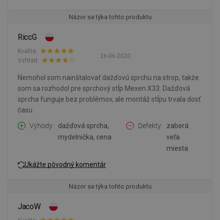
Názor sa týka tohto produktu
RiccG
Kvalita:
26-06-2020
Vzhľad:
Nemohol som nainštalovať dažďovú sprchu na strop, takže
som sa rozhodol pre sprchový stĺp Mexen X33. Dažďová
sprcha funguje bez problémov, ale montáž stĺpu trvala dosť
času.
Výhody
dažďová sprcha,
Defekty
zaberá
mydelnička, cena
veľa
miesta
Ukážte pôvodný komentár
Názor sa týka tohto produktu
JacoW