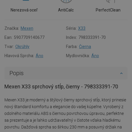
Nerezová oceľ
AntiCalc
PerfectClean
Značka:
Mexen
Séria:
X33
Ean:
5907709140677
Index:
798333391-70
Tvar:
Okrúhly
Farba:
Čierna
Hlavová Sprcha:
Áno
Mydlovnička:
Áno
Popis
Mexen X33 sprchový stĺp, čierny - 798333391-70
Mexen X33 je moderný a štýlový čierny sprchový stĺp, ktorý prinesie
nový štandard komfortu a elegancie do vašej kúpeľne. Vyrobený z
odolného materiálu ABS s čiernou povrchovou úpravou, perfektne
sa prezentuje a je ľahko udržiavateľný v čistote vďaka hladkému
povrchu. Dažďová sprcha so šírkou 230 mm a posuvný držiak na