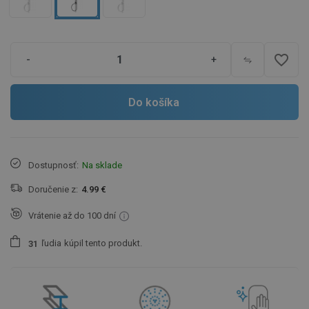
favorite_border
-
+
Do košíka
Dostupnosť:
Na sklade
Doručenie z:
4.99 €
Vrátenie až do 100 dní
ľudia
kúpil tento produkt.
3
1