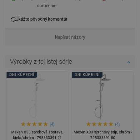
doručenie
Ukážte pôvodný komentár
Napísať názory
Výrobky z tej istej série
DNI KÚPEĽNÍ
DNI KÚPEĽNÍ
(4)
(4)
Mexen X33 sprchová zostava,
Mexen X33 sprchový stĺp, chróm -
biela/chróm - 798333391-21
798333391-00