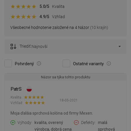
5.0
/5
Kvalita
4.9
/5
Vzhľad
Všeobecné hodnotenie založené na 4 Názor
(10 krajín)
Triediť:
Najnovší
Potvrdený
Ostatné varianty
Názor sa týka tohto produktu
PatrS
Kvalita:
18-05-2021
Vzhľad:
Moja ďalšia sprchová kolóna od firmy Mexen.
Výhody
kvalita, overený
Defekty
malá
výrobca, dobrá cena
sprchová