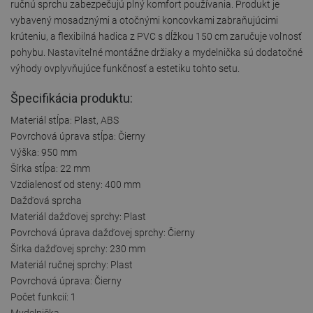
ručnú sprchu zabezpečujú plný komfort používania. Produkt je
vybavený mosadznými a otočnými koncovkami zabraňujúcimi
krúteniu, a flexibilná hadica z PVC s dĺžkou 150 cm zaručuje voľnosť
pohybu. Nastaviteľné montážne držiaky a mydelnička sú dodatočné
výhody ovplyvňujúce funkčnosť a estetiku tohto setu.
Špecifikácia produktu:
Materiál stĺpa: Plast, ABS
Povrchová úprava stĺpa: Čierny
Výška: 950 mm
Šírka stĺpa: 22 mm
Vzdialenosť od steny: 400 mm
Dažďová sprcha
Materiál dažďovej sprchy: Plast
Povrchová úprava dažďovej sprchy: Čierny
Šírka dažďovej sprchy: 230 mm
Materiál ručnej sprchy: Plast
Povrchová úprava: Čierny
Počet funkcií: 1
Mydelnička