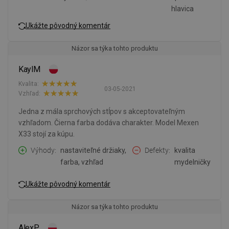
hlavica
Ukážte pôvodný komentár
Názor sa týka tohto produktu
KaylM
Kvalita:
03-05-2021
Vzhľad:
Jedna z mála sprchových stĺpov s akceptovateľným
vzhľadom. Čierna farba dodáva charakter. Model Mexen
X33 stojí za kúpu.
Výhody
nastaviteľné držiaky,
Defekty
kvalita
farba, vzhľad
mydelničky
Ukážte pôvodný komentár
Názor sa týka tohto produktu
AlexP