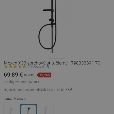
Mexen X33 sprchový stĺp, čierny - 798333391-70
(0)
(4)
Otázky
69,89 €
19,94%
(s DPH)
Katalógová cena:
87,30 €
Najnižšia cena za posledných 30 dní: 69,89 €
Farba
- Čierna