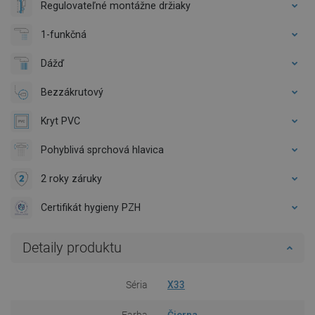
Regulovateľné montážne držiaky
1-funkčná
Dážď
Bezzákrutový
Kryt PVC
Pohyblivá sprchová hlavica
2 roky záruky
Certifikát hygieny PZH
Detaily produktu
Séria
X33
Farba
Čierna