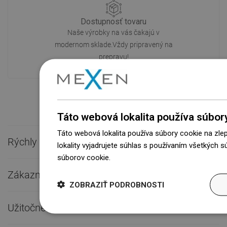
Dostupnosť tovaru
Naše výrobky na vás čakajú v
modernom sklade.Vždy pripravený na
prepravu!
Táto webová lokalita používa súbor
Táto webová lokalita používa súbory cookie na zle
Rýchly kontakt

lokality vyjadrujete súhlas s používaním všetkých 
súborov cookie.
Dowiedz się więcej
Zákaznícky servis

ZOBRAZIŤ PODROBNOSTI
Užitočné odkazy
