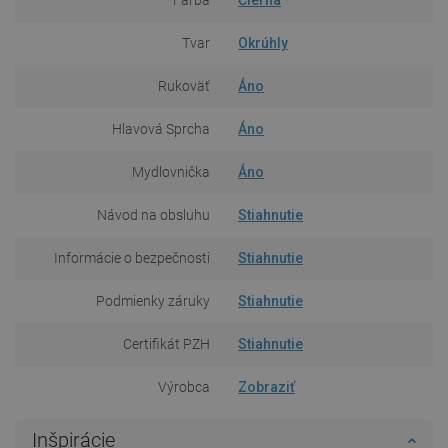
Tvar
Okrúhly
Rukoväť
Áno
Hlavová Sprcha
Áno
Mydlovnička
Áno
Návod na obsluhu
Stiahnutie
Informácie o bezpečnosti
Stiahnutie
Podmienky záruky
Stiahnutie
Certifikát PZH
Stiahnutie
Výrobca
Zobraziť
Inšpirácie