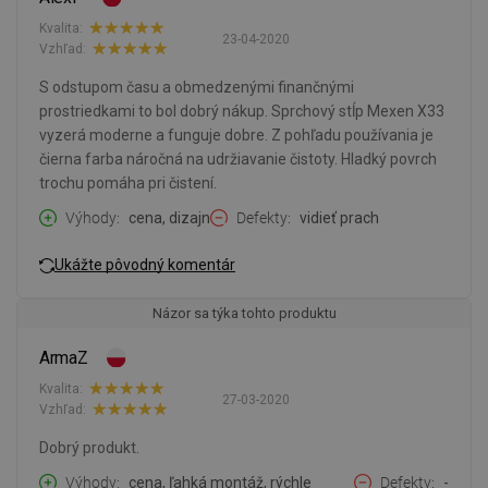
Kvalita:
23-04-2020
Vzhľad:
S odstupom času a obmedzenými finančnými
prostriedkami to bol dobrý nákup. Sprchový stĺp Mexen X33
vyzerá moderne a funguje dobre. Z pohľadu používania je
čierna farba náročná na udržiavanie čistoty. Hladký povrch
trochu pomáha pri čistení.
Výhody
cena, dizajn
Defekty
vidieť prach
Ukážte pôvodný komentár
Názor sa týka tohto produktu
ArmaZ
Kvalita:
27-03-2020
Vzhľad:
Dobrý produkt.
Výhody
cena, ľahká montáž, rýchle
Defekty
-