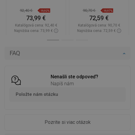
92,40 €
90,70 €
-19,92%
-19,97%
73,99 €
72,59 €
Katalógová cena:
92,40 €
Katalógová cena:
90,70 €
Najnižšia cena: 73,99 €
Najnižšia cena: 72,59 €
Dostupnosť:
Na sklade
Dostupnosť:
Na sklade
Do košíka
Do košíka
FAQ
Porovnaj
favorite_border
Obľúbené
Porovnaj
favorite_border
Obľúbené
Nenašli ste odpoveď?
Napíš nám
Položte nám otázku
Pozrite si viac otázok