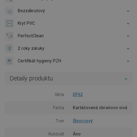
Bezzákrutový
Kryt PVC
PerfectClean
2 roky záruky
Certifikát hygieny PZH
Detaily produktu
Séria
DF62
Farba
Kartáčovaná zbraňovo sivá
Tvar
Štvorcový
Rukoväť
Áno