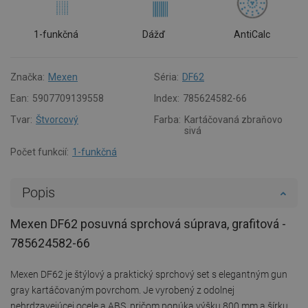
1-funkčná
Dážď
AntiCalc
Značka:
Mexen
Séria:
DF62
Ean:
5907709139558
Index:
785624582-66
Tvar:
Štvorcový
Farba:
Kartáčovaná zbraňovo
sivá
Počet funkcií:
1-funkčná
Popis
Mexen DF62 posuvná sprchová súprava, grafitová -
785624582-66
Mexen DF62 je štýlový a praktický sprchový set s elegantným gun
gray kartáčovaným povrchom. Je vyrobený z odolnej
nehrdzavejúcej ocele a ABS, pričom ponúka výšku 800 mm a šírku