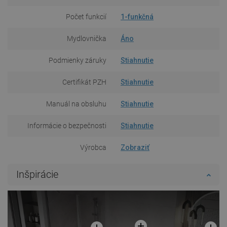
Počet funkcií
1-funkčná
Mydlovnička
Áno
Podmienky záruky
Stiahnutie
Certifikát PZH
Stiahnutie
Manuál na obsluhu
Stiahnutie
Informácie o bezpečnosti
Stiahnutie
Výrobca
Zobraziť
Inšpirácie