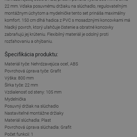
22 mm. Vďaka posuvnému držiaku na slúchadlo, regulovateľným
montážnym úchytom a mydelničke tento set prináša maximálny
komfort. 150 cm dlhá hadica z PVC s mosadznými koncovkami má
hladký povrch, ktorý uľahčuje čistenie a obratné koncovky
zabraňujú jej krúteniu. Flexibilný materiál je odolný proti
rozťahovaniu a ohýbaniu.
Špecifikácia produktu:
Materiál tyče: Nehrdzavejúca oceľ, ABS
Povrchová úprava tyče: Grafit
Výška: 800 mm
Šírka tyče: 22 mm
Vzdialenosť od steny: 105 mm
Mydelnička
Posuvný držiak na slúchadlo
Nastaviteľné montážne držiaky
Materiál slúchadla: Plast
Povrchová úprava slúchadla: Grafit
Počet funkcií: 1