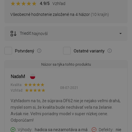
4.9
/5
Vzhľad
Všeobecné hodnotenie založené na 4 Názor
(10 krajín)
Triediť:
Najnovší
Potvrdený
Ostatné varianty
Názor sa týka tohto produktu
NadaM
Kvalita:
08-07-2021
Vzhľad:
Vzhľadom na to, že súprava DF62 nie je nejako veľmi drahá,
myslel som si, že kvalita bude nechávať veľa na želanie.
Avšak nie. Veľmi poriadny model v super nízkej cene.
Odporúčam!
Výhody
hadica sa nezamotáva a má
Defekty
nie