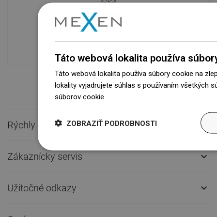
Dostupnosť tovaru
Naše výrobky na vás čakajú v
modernom sklade.Vždy pripravený na
prepravu!
Táto webová lokalita používa súbor
Táto webová lokalita používa súbory cookie na zle
lokality vyjadrujete súhlas s používaním všetkých 
súborov cookie.
Dowiedz się więcej
ZOBRAZIŤ PODROBNOSTI
Rýchly kontakt

Zákaznícky servis

Užitočné odkazy
