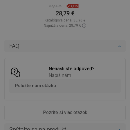
35,90 €
-19,81%
28,79 €
Katalógová cena:
35,90 €
Najnižšia cena: 28,79 €
Dostupnosť:
Na sklade
Do košíka
FAQ
Porovnaj
favorite_border
Obľúbené
Nenašli ste odpoveď?
Napíš nám
Položte nám otázku
Pozrite si viac otázok
Spýtajte sa na produkt