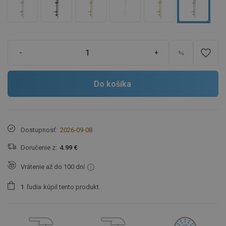
favorite_border
-
+
Do košíka
Dostupnosť:
2026-09-08
Doručenie z:
4.99 €
Vrátenie až do 100 dní
1
ľudia
kúpil tento produkt.