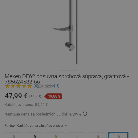
Mexen DF62 posuvná sprchová súprava, grafitová -
785624582-66
(0)
(4)
Otázky
47,99 €
19,88%
(s DPH)
Katalógová cena:
59,90 €
Najnižšia cena za posledných 30 dní: 47,99 €
Farba
- Kartáčovaná zbraňovo sivá