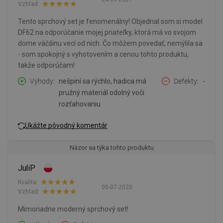
Vzhľad:
Tento sprchový set je fenomenálny! Objednal som si model
DF62 na odporúčanie mojej priateľky, ktorá má vo svojom
dome väčšinu vecí od nich. Čo môžem povedať, nemýlila sa
- som spokojný s vyhotovením a cenou tohto produktu,
takže odporúčam!
Výhody
nešpiní sa rýchlo, hadica má
Defekty
-
pružný materiál odolný voči
rozťahovaniu
Ukážte pôvodný komentár
Názor sa týka tohto produktu
JuliP
Kvalita:
05-07-2020
Vzhľad:
Mimoriadne moderný sprchový set!