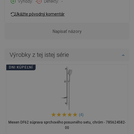
Výhody
-
Defekty
-
Ukážte pôvodný komentár
Napísať názory
Výrobky z tej istej série
DNI KÚPEĽNÍ
(4)
Mexen DF62 súprava sprchového posuvného setu, chróm - 785624582-
00