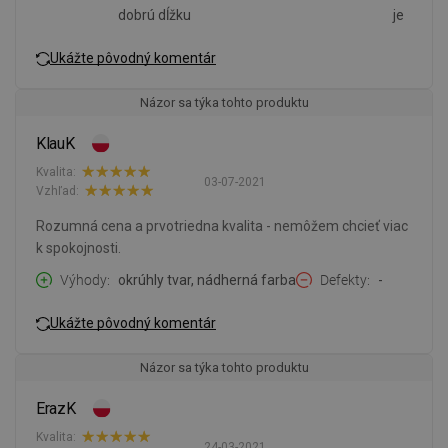
dobrú dĺžku
je
Ukážte pôvodný komentár
Názor sa týka tohto produktu
KlauK
Kvalita:
03-07-2021
Vzhľad:
Rozumná cena a prvotriedna kvalita - nemôžem chcieť viac
k spokojnosti.
Výhody
okrúhly tvar, nádherná farba
Defekty
-
Ukážte pôvodný komentár
Názor sa týka tohto produktu
ErazK
Kvalita:
24-03-2021