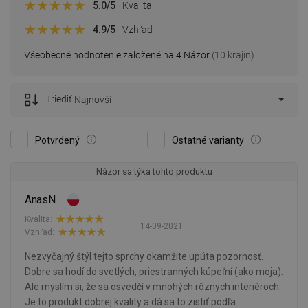
5.0
/5
Kvalita
4.9
/5
Vzhľad
Všeobecné hodnotenie založené na 4 Názor
(10 krajín)
Triediť:
Najnovší
Potvrdený
Ostatné varianty
Názor sa týka tohto produktu
AnasN
Kvalita:
14-09-2021
Vzhľad:
Nezvyčajný štýl tejto sprchy okamžite upúta pozornosť.
Dobre sa hodí do svetlých, priestranných kúpeľní (ako moja).
Ale myslím si, že sa osvedčí v mnohých rôznych interiéroch.
Je to produkt dobrej kvality a dá sa to zistiť podľa