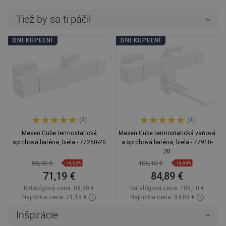
Tiež by sa ti páčil
DNI KÚPEĽNÍ
DNI KÚPEĽNÍ
(4)
(4)
Mexen Cube termostatická
Mexen Cube termostatická vaňová
sprchová batéria, biela - 77250-20
a sprchová batéria, biela - 77910-
20
88,90 €
106,10 €
-19,92%
-19,99%
71,19 €
84,89 €
Katalógová cena:
88,90 €
Katalógová cena:
106,10 €
Najnižšia cena: 71,19 €
Najnižšia cena: 84,89 €
Dostupnosť:
Na sklade
Dostupnosť:
Na sklade
Inšpirácie