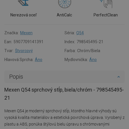
Nerezová oceľ
AntiCalc
PerfectClean
Značka:
Mexen
Séria:
Q54
Ean:
5907709141391
Index:
798545495-21
Tvar:
Štvorcový
Farba:
Chróm/Biela
Hlavová Sprcha:
Áno
Mydlovnička:
Áno
Popis
Mexen Q54 sprchový stĺp, biela/chróm - 798545495-
21
Mexen Q54 je moderný sprchový stĺp, ktorého hlavné výhody sú
vysoká kvalita materiálov a estetická povrchová úprava. Vyrobený z
plastu a ABS, ponúka štýlovú bielu úpravu s chrómovanými