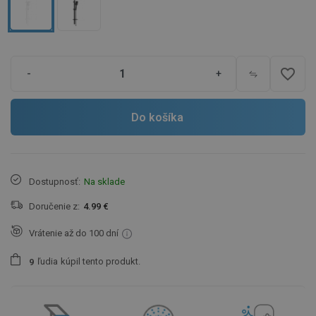
favorite_border
-
+
Do košíka
Dostupnosť:
Na sklade
Doručenie z:
4.99 €
Vrátenie až do 100 dní
ľudia
kúpil tento produkt.
9