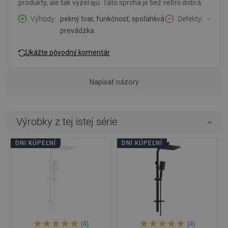
produkty, ale tak vyzerajú. Táto sprcha je tiež veľmi dobrá.
Výhody
pekný tvar, funkčnosť, spoľahlivá
Defekty
-
prevádzka.
Ukážte pôvodný komentár
Napísať názory
Výrobky z tej istej série
DNI KÚPEĽNÍ
DNI KÚPEĽNÍ
(4)
(4)