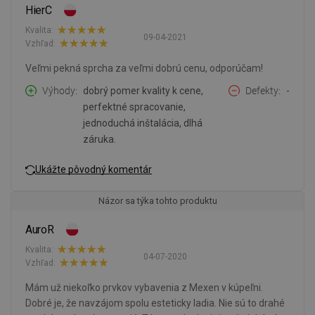
HierC
Kvalita:
09-04-2021
Vzhľad:
Veľmi pekná sprcha za veľmi dobrú cenu, odporúčam!
Výhody
dobrý pomer kvality k cene,
Defekty
-
perfektné spracovanie,
jednoduchá inštalácia, dlhá
záruka.
Ukážte pôvodný komentár
Názor sa týka tohto produktu
AuroR
Kvalita:
04-07-2020
Vzhľad:
Mám už niekoľko prvkov vybavenia z Mexen v kúpeľni.
Dobré je, že navzájom spolu esteticky ladia. Nie sú to drahé