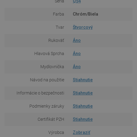
Séria
Q54
Farba
Chróm/Biela
Tvar
Štvorcový
Rukoväť
Áno
Hlavová Sprcha
Áno
Mydlovnička
Áno
Návod na použitie
Stiahnutie
Informácie o bezpečnosti
Stiahnutie
Podmienky záruky
Stiahnutie
Certifikát PZH
Stiahnutie
Výrobca
Zobraziť