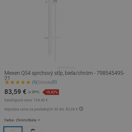
Mexen Q54 sprchový stĺp, biela/chróm - 798545495-
21
(0)
(4)
Otázky
83,59 €
19,93%
(s DPH)
Katalógová cena:
104,40 €
Najnižšia cena za posledných 30 dní: 83,59 €
Farba
- Chróm/Biela