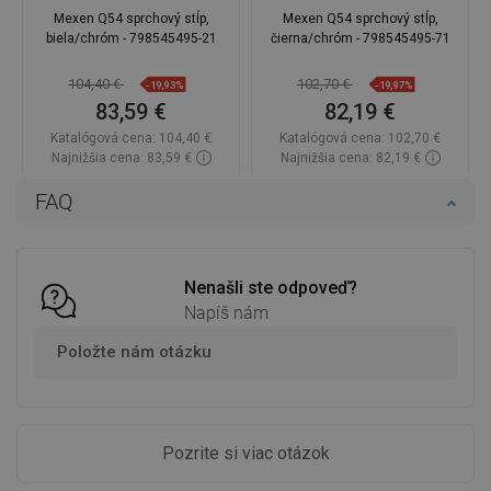
Mexen Q54 sprchový stĺp,
Mexen Q54 sprchový stĺp,
biela/chróm - 798545495-21
čierna/chróm - 798545495-71
104,40 €
102,70 €
-19,93%
-19,97%
83,59 €
82,19 €
Katalógová cena:
104,40 €
Katalógová cena:
102,70 €
Najnižšia cena: 83,59 €
Najnižšia cena: 82,19 €
Dostupnosť:
Na sklade
Dostupnosť:
Na sklade
FAQ
Do košíka
Do košíka
Porovnaj
favorite_border
Obľúbené
Porovnaj
favorite_border
Obľúbené
Nenašli ste odpoveď?
Napíš nám
Položte nám otázku
Pozrite si viac otázok