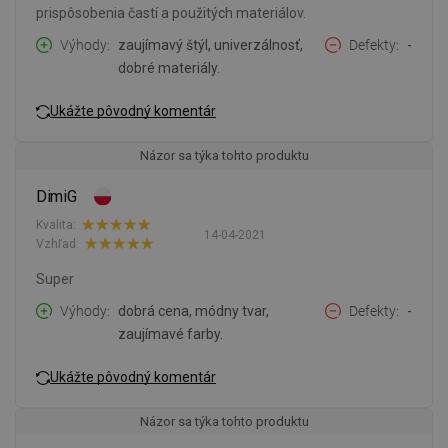
prispôsobenia častí a použitých materiálov.
Výhody
zaujímavý štýl, univerzálnosť,
Defekty
-
dobré materiály.
Ukážte pôvodný komentár
Názor sa týka tohto produktu
DimiG
Kvalita:
14-04-2021
Vzhľad:
Super
Výhody
dobrá cena, módny tvar,
Defekty
-
zaujímavé farby.
Ukážte pôvodný komentár
Názor sa týka tohto produktu