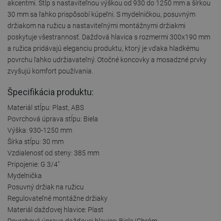
akcentmi. Stĺp s nastaviteľnou výškou od 930 do 1250 mm a šírkou
30 mm sa ľahko prispôsobí kúpeľni. S mydelničkou, posuvným
držiakom na ružicu a nastaviteľnými montážnymi držiakmi
poskytuje všestrannosť. Dažďová hlavica s rozmermi 300x190 mm
a ružica pridávajú eleganciu produktu, ktorý je vďaka hladkému
povrchu ľahko udržiavateľný. Otočné koncovky a mosadzné prvky
zvyšujú komfort používania.
Špecifikácia produktu:
Materiál stĺpu: Plast, ABS
Povrchová úprava stĺpu: Biela
Výška: 930-1250 mm
Šírka stĺpu: 30 mm
Vzdialenosť od steny: 385 mm
Pripojenie: G 3/4"
Mydelnička
Posuvný držiak na ružicu
Regulovateľné montážne držiaky
Materiál dažďovej hlavice: Plast
Povrchová úprava dažďovej hlavice: Biela/Chróm