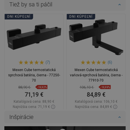
Tiež by sa ti páčil
DNI KÚPEĽNÍ
DNI KÚPEĽNÍ
(7)
(6)
Mexen Cube termostatická
Mexen Cube termostatická
sprchová batéria, čierna - 77250-
vaňová-sprchová batéria, čierna -
70
77910-70
88,90 €
106,10 €
-19,92%
-19,99%
71,19 €
84,89 €
Katalógová cena:
88,90 €
Katalógová cena:
106,10 €
Najnižšia cena: 71,19 €
Najnižšia cena: 84,89 €
Dostupnosť:
Na sklade
Dostupnosť:
Na sklade
Inšpirácie
Do košíka
Do košíka