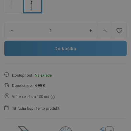
favorite_border
-
+
Do košíka
Dostupnosť:
Na sklade
Doručenie z:
4.99 €
Vrátenie až do 100 dní
ľudia
kúpil tento produkt.
1
8