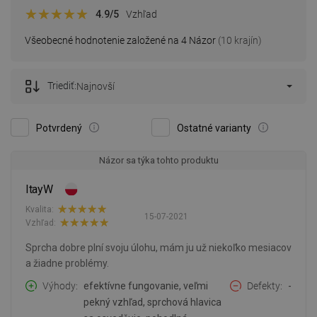
4.9
/5
Vzhľad
Všeobecné hodnotenie založené na 4 Názor
(10 krajín)
Triediť:
Najnovší
Potvrdený
Ostatné varianty
Názor sa týka tohto produktu
ItayW
Kvalita:
15-07-2021
Vzhľad:
Sprcha dobre plní svoju úlohu, mám ju už niekoľko mesiacov
a žiadne problémy.
Výhody
efektívne fungovanie, veľmi
Defekty
-
pekný vzhľad, sprchová hlavica