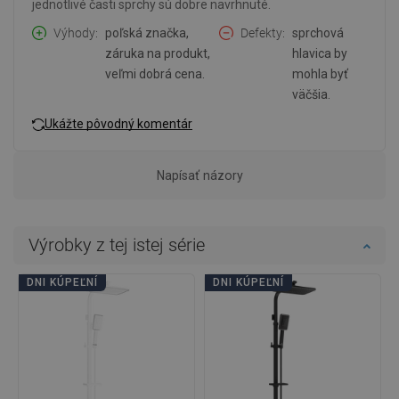
jednotlivé časti sprchy sú dobre navrhnuté.
Výhody
poľská značka,
Defekty
sprchová
záruka na produkt,
hlavica by
veľmi dobrá cena.
mohla byť
väčšia.
Ukážte pôvodný komentár
Napísať názory
Výrobky z tej istej série
DNI KÚPEĽNÍ
DNI KÚPEĽNÍ