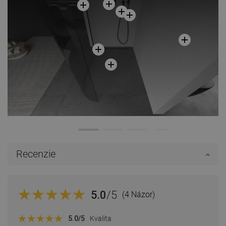
Porovnaj
favorite_border
Obľúbené
Porovnaj
favorite_border
Obľúbené
Recenzie
5.0
/5
(4 Názor)
5.0
/5
Kvalita