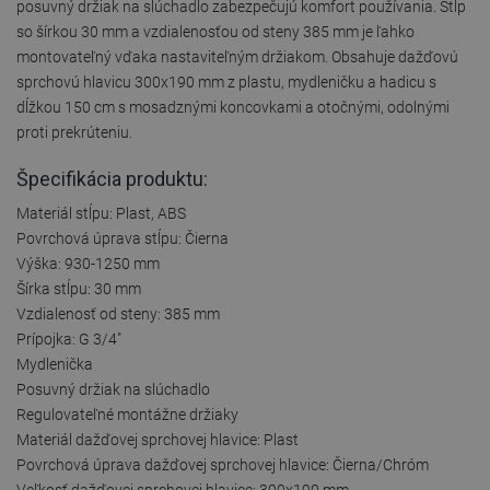
posuvný držiak na slúchadlo zabezpečujú komfort používania. Stĺp
so šírkou 30 mm a vzdialenosťou od steny 385 mm je ľahko
montovateľný vďaka nastaviteľným držiakom. Obsahuje dažďovú
sprchovú hlavicu 300x190 mm z plastu, mydleničku a hadicu s
dĺžkou 150 cm s mosadznými koncovkami a otočnými, odolnými
proti prekrúteniu.
Špecifikácia produktu:
Materiál stĺpu: Plast, ABS
Povrchová úprava stĺpu: Čierna
Výška: 930-1250 mm
Šírka stĺpu: 30 mm
Vzdialenosť od steny: 385 mm
Prípojka: G 3/4"
Mydlenička
Posuvný držiak na slúchadlo
Regulovateľné montážne držiaky
Materiál dažďovej sprchovej hlavice: Plast
Povrchová úprava dažďovej sprchovej hlavice: Čierna/Chróm
Veľkosť dažďovej sprchovej hlavice: 300x190 mm