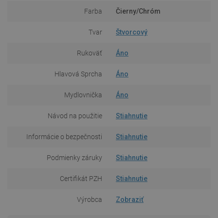
Farba
Čierny/Chróm
Tvar
Štvorcový
Rukoväť
Áno
Hlavová Sprcha
Áno
Mydlovnička
Áno
Návod na použitie
Stiahnutie
Informácie o bezpečnosti
Stiahnutie
Podmienky záruky
Stiahnutie
Certifikát PZH
Stiahnutie
Výrobca
Zobraziť