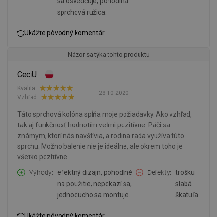
sa osvedčuje, pohodlná
sprchová ružica.
Ukážte pôvodný komentár
Názor sa týka tohto produktu
CeciU
Kvalita:
28-10-2020
Vzhľad:
Táto sprchová kolóna spĺňa moje požiadavky. Ako vzhľad,
tak aj funkčnosť hodnotím veľmi pozitívne. Páči sa
známym, ktorí nás navštívia, a rodina rada využíva túto
sprchu. Možno balenie nie je ideálne, ale okrem toho je
všetko pozitívne.
Výhody
efektný dizajn, pohodlné
Defekty
trošku
na použitie, nepokazí sa,
slabá
jednoducho sa montuje.
škatuľa.
Ukážte pôvodný komentár