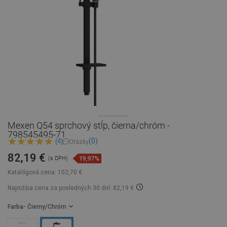
Mexen Q54 sprchový stĺp, čierna/chróm -
798545495-71
(0)
(4)
Otázky
82,19 €
19,97%
(s DPH)
Katalógová cena:
102,70 €
Najnižšia cena za posledných 30 dní: 82,19 €
Farba
- Čierny/Chróm