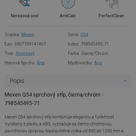
Nerezová oceľ
AntiCalc
PerfectClean
Značka:
Mexen
Séria:
Q54
Ean:
5907709141407
Index:
798545495-71
Tvar:
Štvorcový
Farba:
Čierny/Chróm
Hlavová Sprcha:
Áno
Mydlovnička:
Áno
Popis
Mexen Q54 sprchový stĺp, čierna/chróm -
798545495-71
Mexen Q54 sprchový stĺp kombinuje eleganciu a funkčnosť.
Vyrobený z plastu a ABS, vyznačuje sa čierno-chrómovou
povrchovou úpravou. Nastaviteľná výška od 930 do 1250 mm a