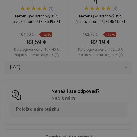
(4)
(4)
Mexen Q54 sprchový stĺp,
Mexen Q54 sprchový stĺp,
biela/chróm - 798545495-21
čierna/chróm - 798545495-71
104,40 €
102,70 €
-19,93%
-19,97%
83,59 €
82,19 €
Katalógová cena:
104,40 €
Katalógová cena:
102,70 €
Najnižšia cena: 83,59 €
Najnižšia cena: 82,19 €
Dostupnosť:
Na sklade
Dostupnosť:
Na sklade
FAQ
Do košíka
Do košíka
Porovnaj
favorite_border
Obľúbené
Porovnaj
favorite_border
Obľúbené
Nenašli ste odpoveď?
Napíš nám
Položte nám otázku