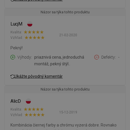
Názor sa týka tohto produktu
LucjM
Kvalita:
21-02-2020
Vzhľad:
Pekný!
Výhody
priaznivá cena, jednoduchá
Defekty
-
montáž, pekný štýl..
Ukážte pôvodný komentár
Názor sa týka tohto produktu
AlicD
Kvalita:
15-12-2019
Vzhľad:
Kombinácia čiernej farby a chrómu vyzerá dobre. Rovnako