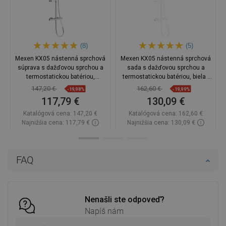
(8)
(5)
Mexen KX05 nástenná sprchová
Mexen KX05 nástenná sprchová
súprava s dažďovou sprchou a
sada s dažďovou sprchou a
termostatickou batériou,
termostatickou batériou, biela -
chróm/biela - 771500591-00
771500591-20
147,20 €
162,60 €
-19,98%
-19,99%
117,79 €
130,09 €
Katalógová cena:
147,20 €
Katalógová cena:
162,60 €
Najnižšia cena: 117,79 €
Najnižšia cena: 130,09 €
Dostupnosť:
Na sklade
Dostupnosť:
Na sklade
Do košíka
Do košíka
FAQ
Porovnaj
favorite_border
Obľúbené
Porovnaj
favorite_border
Obľúbené
Nenašli ste odpoveď?
Napíš nám