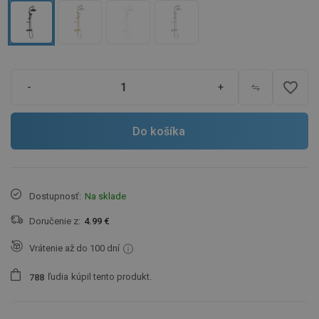
favorite_border
-
+
Do košíka
Dostupnosť:
Na sklade
Doručenie z:
4.99 €
Vrátenie až do 100 dní
ľudia
kúpil tento produkt.
7
8
8