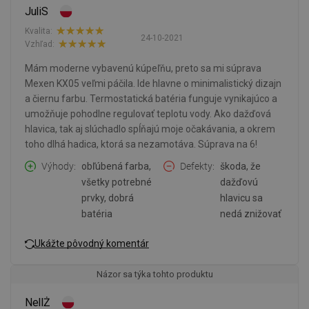
JuliS
Kvalita:
24-10-2021
Vzhľad:
Mám moderne vybavenú kúpeľňu, preto sa mi súprava
Mexen KX05 veľmi páčila. Ide hlavne o minimalistický dizajn
a čiernu farbu. Termostatická batéria funguje vynikajúco a
umožňuje pohodlne regulovať teplotu vody. Ako dažďová
hlavica, tak aj slúchadlo spĺňajú moje očakávania, a okrem
toho dlhá hadica, ktorá sa nezamotáva. Súprava na 6!
Výhody
obľúbená farba,
Defekty
škoda, že
všetky potrebné
dažďovú
prvky, dobrá
hlavicu sa
batéria
nedá znižovať
Ukážte pôvodný komentár
Názor sa týka tohto produktu
NellŻ