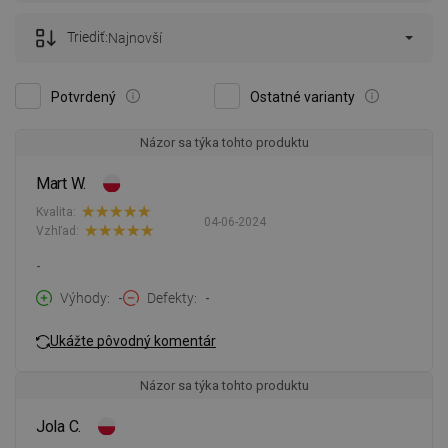
Triediť:
Najnovší
Potvrdený
Ostatné varianty
Názor sa týka tohto produktu
Mart W.
Kvalita:
04-06-2024
Vzhľad:
-
Výhody
-
Defekty
-
Ukážte pôvodný komentár
Názor sa týka tohto produktu
Jola C.