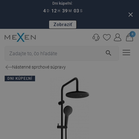
Dni kúpeľní:
4
12
39
02
D
H
M
S
close
Zobraziť
0
search
Nástenné sprchové súpravy
DNI KÚPEĽNÍ