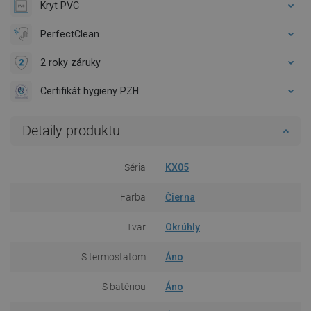
Kryt PVC
PerfectClean
2 roky záruky
Certifikát hygieny PZH
Detaily produktu
Séria
KX05
Farba
Čierna
Tvar
Okrúhly
S termostatom
Áno
S batériou
Áno