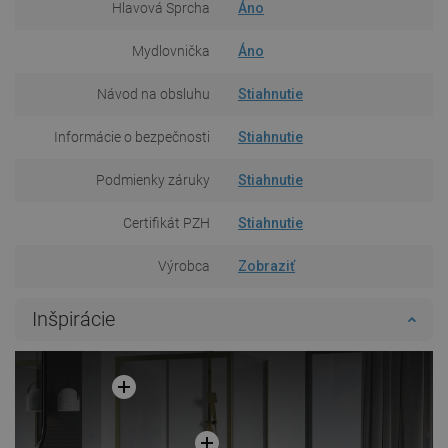
Hlavová Sprcha
Áno
Mydlovnička
Áno
Návod na obsluhu
Stiahnutie
Informácie o bezpečnosti
Stiahnutie
Podmienky záruky
Stiahnutie
Certifikát PZH
Stiahnutie
Výrobca
Zobraziť
Inšpirácie