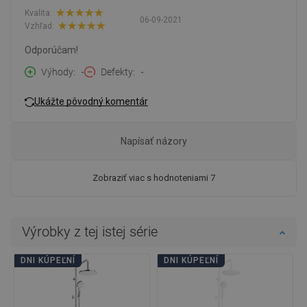
Kvalita:
06-09-2021
Vzhľad:
Odporúčam!
Výhody
-
Defekty
-
Ukážte pôvodný komentár
Napísať názory
Zobraziť viac s hodnoteniami 7
Výrobky z tej istej série
DNI KÚPEĽNÍ
DNI KÚPEĽNÍ