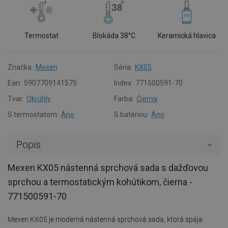
Termostat
Blokáda 38°C
Keramická hlavica
Značka:
Mexen
Séria:
KX05
Ean:
5907709141575
Index:
771500591-70
Tvar:
Okrúhly
Farba:
Čierna
S termostatom:
Áno
S batériou:
Áno
Popis
Mexen KX05 nástenná sprchová sada s dažďovou
sprchou a termostatickým kohútikom, čierna -
771500591-70
Mexen KX05 je moderná nástenná sprchová sada, ktorá spája