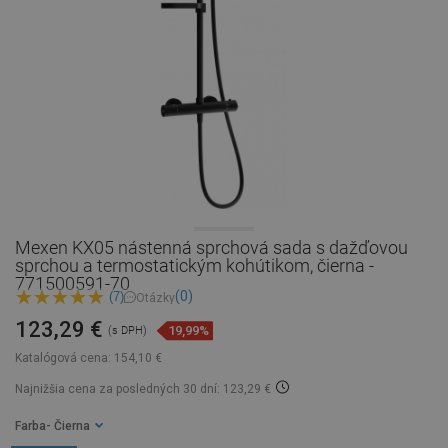
Mexen KX05 nástenná sprchová sada s dažďovou
sprchou a termostatickým kohútikom, čierna -
771500591-70
(0)
(7)
Otázky
123,29 €
19,99%
(s DPH)
Katalógová cena:
154,10 €
Najnižšia cena za posledných 30 dní: 123,29 €
Farba
- Čierna