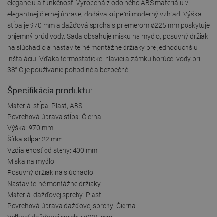
eleganciu a funkčnosť. Vyrobená z odolného ABS materiálu v
elegantnej čiernej úprave, dodáva kúpeľni moderný vzhľad. Výška
stĺpa je 970 mm a dažďová sprcha s priemerom ø225 mm poskytuje
príjemný prúd vody. Sada obsahuje misku na mydlo, posuvný držiak
na slúchadlo a nastaviteľné montážne držiaky pre jednoduchšiu
inštaláciu. Vďaka termostatickej hlavici a zámku horúcej vody pri
38° C je používanie pohodlné a bezpečné.
Špecifikácia produktu:
Materiál stĺpa: Plast, ABS
Povrchová úprava stĺpa: Čierna
Výška: 970 mm
Šírka stĺpa: 22 mm
Vzdialenosť od steny: 400 mm
Miska na mydlo
Posuvný držiak na slúchadlo
Nastaviteľné montážne držiaky
Materiál dažďovej sprchy: Plast
Povrchová úprava dažďovej sprchy: Čierna
Veľkosť dažďovej sprchy: ø225 mm