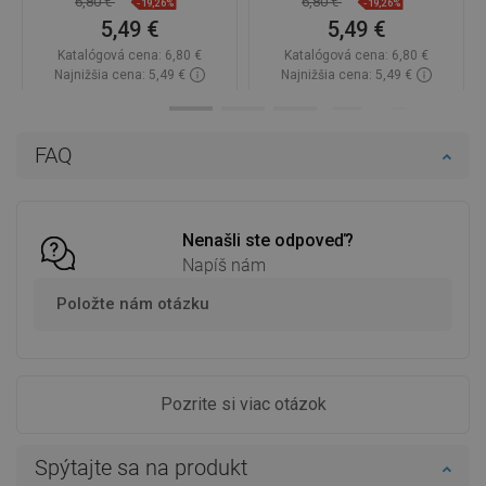
6,80 €
6,80 €
-19,26%
-19,26%
5,49 €
5,49 €
Katalógová cena:
6,80 €
Katalógová cena:
6,80 €
Najnižšia cena: 5,49 €
Najnižšia cena: 5,49 €
Dostupnosť:
Na sklade
Dostupnosť:
2026-11-06
Do košíka
Do košíka
FAQ
Porovnaj
favorite_border
Obľúbené
Porovnaj
favorite_border
Obľúbené
Nenašli ste odpoveď?
Napíš nám
Položte nám otázku
Pozrite si viac otázok
Spýtajte sa na produkt