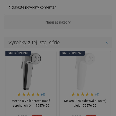
Ukážte pôvodný komentár
Napísať názory
Výrobky z tej istej série
DNI KÚPEĽNÍ
DNI KÚPEĽNÍ
(4)
(4)
Mexen R-76 bidetová ručná
Mexen R-76 bidetová rukoväť,
sprcha, chróm - 79576-00
biela - 79576-20