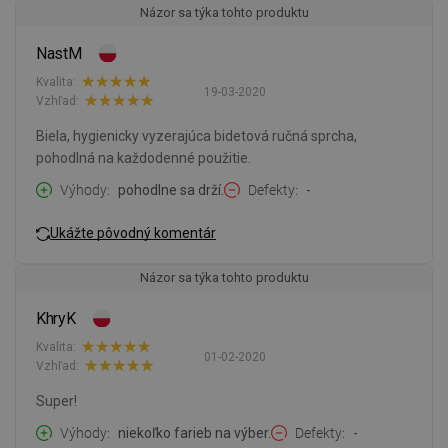
Názor sa týka tohto produktu
NastM
Kvalita:
19-03-2020
Vzhľad:
Biela, hygienicky vyzerajúca bidetová ručná sprcha,
pohodlná na každodenné použitie.
Výhody
pohodlne sa drží.
Defekty
-
Ukážte pôvodný komentár
Názor sa týka tohto produktu
KhryK
Kvalita:
01-02-2020
Vzhľad:
Super!
Výhody
niekoľko farieb na výber.
Defekty
-