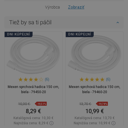
Výrobca
Zobraziť
Tiež by sa ti páčil
DNI KÚPEĽNÍ
DNI KÚPEĽNÍ
(6)
(6)
Mexen sprchová hadica 150 cm,
Mexen sprchová hadica 150 cm,
biela - 79450-20
biela - 79460-20
10,30 €
13,70 €
-19,51%
-19,78%
8,29 €
10,99 €
Katalógová cena:
10,30 €
Katalógová cena:
13,70 €
Najnižšia cena: 8,29 €
Najnižšia cena: 10,99 €