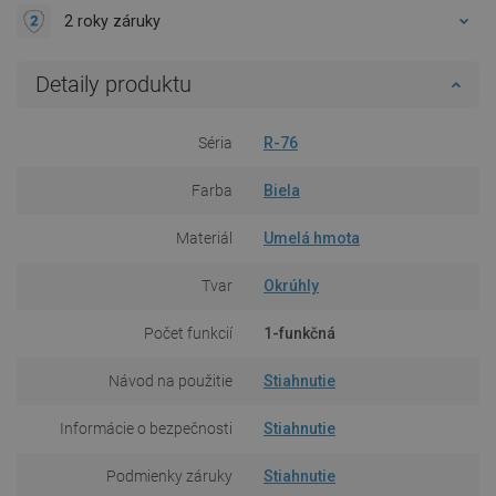
2 roky záruky
Detaily produktu
Séria
R-76
Farba
Biela
Materiál
Umelá hmota
Tvar
Okrúhly
Počet funkcií
1-funkčná
Návod na použitie
Stiahnutie
Informácie o bezpečnosti
Stiahnutie
Podmienky záruky
Stiahnutie