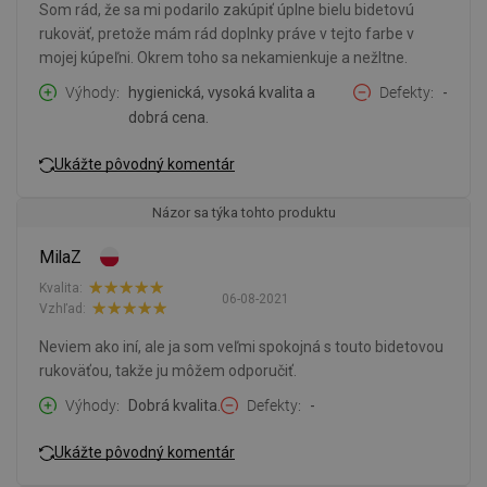
Som rád, že sa mi podarilo zakúpiť úplne bielu bidetovú
rukoväť, pretože mám rád doplnky práve v tejto farbe v
mojej kúpeľni. Okrem toho sa nekamienkuje a nežltne.
Výhody
hygienická, vysoká kvalita a
Defekty
-
dobrá cena.
Ukážte pôvodný komentár
Názor sa týka tohto produktu
MilaZ
Kvalita:
06-08-2021
Vzhľad:
Neviem ako iní, ale ja som veľmi spokojná s touto bidetovou
rukoväťou, takže ju môžem odporučiť.
Výhody
Dobrá kvalita.
Defekty
-
Ukážte pôvodný komentár