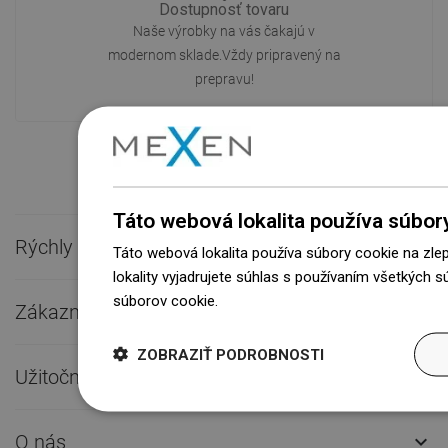
Dostupnosť tovaru
Naše výrobky na vás čakajú v
modernom sklade.Vždy pripravený na
prepravu!
Táto webová lokalita používa súbor
Rýchly kontakt

Táto webová lokalita používa súbory cookie na zle
lokality vyjadrujete súhlas s používaním všetkých 
súborov cookie.
Dowiedz się więcej
Zákaznícky servis

ZOBRAZIŤ PODROBNOSTI
Užitočné odkazy

O nás
