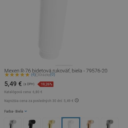
Mexen R-76 bidetová rukoväť, biela - 79576-20
(0)
(4)
Otázky
5,49 €
19,26%
(s DPH)
Katalógová cena:
6,80 €
Najnižšia cena za posledných 30 dní: 5,49 €
Farba
- Biela