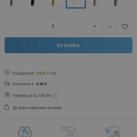
favorite_border
-
+
Do košíka
Dostupnosť:
2026-11-06
Doručenie z:
4.99 €
Vrátenie až do 100 dní
ľudia
kúpil tento produkt.
2
3