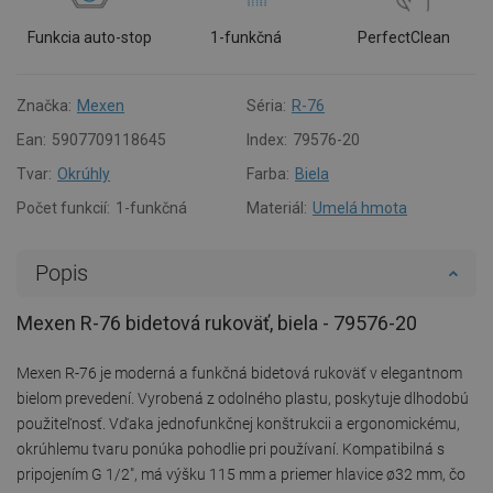
Funkcia auto-stop
1-funkčná
PerfectClean
Značka:
Mexen
Séria:
R-76
Ean:
5907709118645
Index:
79576-20
Tvar:
Okrúhly
Farba:
Biela
Počet funkcií:
1-funkčná
Materiál:
Umelá hmota
Popis
Mexen R-76 bidetová rukoväť, biela - 79576-20
Mexen R-76 je moderná a funkčná bidetová rukoväť v elegantnom
bielom prevedení. Vyrobená z odolného plastu, poskytuje dlhodobú
použiteľnosť. Vďaka jednofunkčnej konštrukcii a ergonomickému,
okrúhlemu tvaru ponúka pohodlie pri používaní. Kompatibilná s
pripojením G 1/2", má výšku 115 mm a priemer hlavice ø32 mm, čo