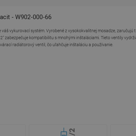
racit - W902-000-66
e váš vykurovací systém. Vyrobené z vysokokvalitnej mosadze, zaručujú tr
2" zabezpečuje kompatibilitu s mnohými inštaláciami. Tieto ventily vydrž
rací radiátorový ventil, čo uľahčuje inštaláciu a používanie.