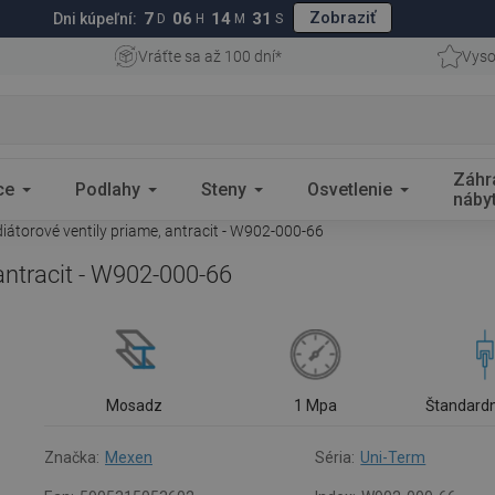
Zobraziť
7
06
14
30
Dni kúpeľní:
D
H
M
S
Vráťte sa až 100 dní*
Vyso
Záhr
ce
Podlahy
Steny
Osvetlenie
náby
átorové ventily priame, antracit - W902-000-66
antracit - W902-000-66
Mosadz
1 Mpa
Štandardn
Značka:
Mexen
Séria:
Uni-Term