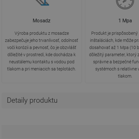
Mosadz
1 Mpa
Výroba produktu z mosadze
Produkt je prispôsobený
zabezpečuje jeho trvanlivosť, odolnosť
inštaláciách, kde môže pr
voči korózii a pevnosť, čo je obzvlášť
dosahovať až 1 Mpa (10 b
dôležité v prostredí, kde dochádza k
dôležitý parameter, ktorý
neustálemu kontaktu s vodou pod
správne a bezpečné fun
tlakom a pri meniacich sa teplotách.
systémoch s relatívne
tlakom.
Detaily produktu