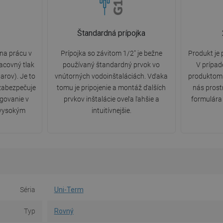
Štandardná prípojka
 na prácu v
Prípojka so závitom 1/2" je bežne
Produkt je
acovný tlak
používaný štandardný prvok vo
V prípa
arov). Je to
vnútorných vodoinštaláciách. Vďaka
produktom
 zabezpečuje
tomu je pripojenie a montáž ďalších
nás pros
govanie v
prvkov inštalácie oveľa ľahšie a
formulára 
 vysokým
intuitívnejšie.
Séria
Uni-Term
Typ
Rovný