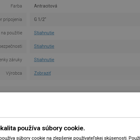
Farba
Antracitová
r pripojenia
G 1/2"
na použitie
Stiahnutie
bezpečnosti
Stiahnutie
nky záruky
Stiahnutie
Výrobca
Zobraziť
kalita používa súbory cookie.
 používa súbory cookie na zlepšenie používateľskej skúsenosti. Pou