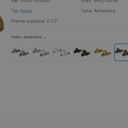
Ean:
5905315053602
Index:
W902-000-66
Typ:
Rovný
Farba:
Antracitová
Priemer pripojenia:
G 1/2"
Farba
- Antracitová