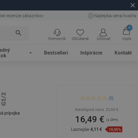
close
ké recenzie zákazníkov
Najlepšia cena/kvalita
0
search
Pomocník
Obľúbené
Účtovať
Vozík
adný
Bestselleri
Inšpirácie
Kontakt
tok
Mexen Uni-Term radiátorové
(0)
ventily priame, antracit -
W902-000-66
Katalógová cena:
20,60 €
á prípojka
16,49 €
(s DPH)
Lacnejšie
4,11 €
19,95%