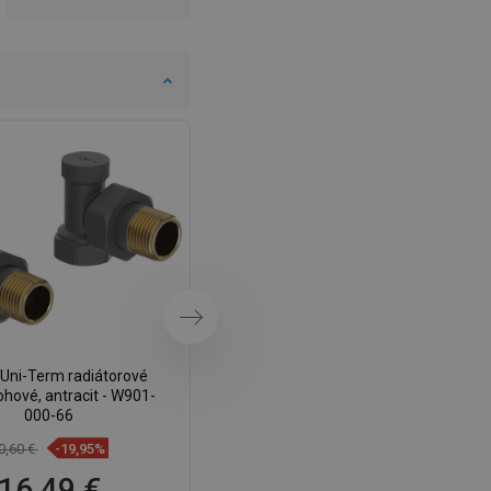
Ďalej
Uni-Term radiátorové
Mexen Uni-Term radiátorové
rohové, antracit - W901-
ventily rohové, čierne - W901-000-
000-66
70
0,60 €
-19,95%
20,60 €
-19,95%
16,49 €
16,49 €