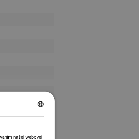
POLISH
CZECH
GERMAN
žívaním našej webovej