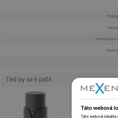
Prieme
Návod 
Informácie o 
Podmie
Tiež by sa ti páčil
Táto webová lo
Táto webová lokalita