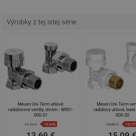
Výrobky z tej istej série
Mexen Uni-Term uhlové
Mexen Uni-Term vent
radiátorové ventily, chróm - W901-
radiátory uhlové, biel
000-01
000-20
17,10 €
-19,94%
18,80 €
-19,73
13,69 €
15,09 