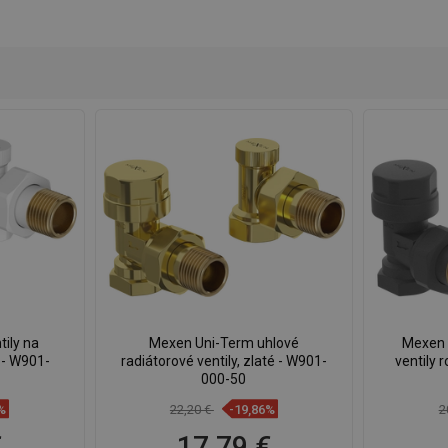
ily na
Mexen Uni-Term uhlové
Mexen 
e - W901-
radiátorové ventily, zlaté - W901-
ventily 
000-50
%
22,20 €
-19,86%
2
€
17,79 €