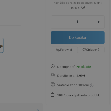
Najnižšia cena za posledných 30 dní:
16,49 €
-
+
Do košíka
favorite_border
Obľúbené
Porovnaj
Dostupnosť:
Na sklade
Doručenie z:
4.99 €
Vrátenie až do 100 dní
ľudia
kúpil tento produkt.
1
0
8