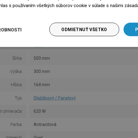
vlhkosti v miestnosti.
telefon
súhlas s používaním všetkých súborov cookie v súlade s našimi zásad
edz się więcej
ROBNOSTI
ODMIETNUŤ VŠETKO
P
Séria
CL33
Šírka
500 mm
Výška
300 mm
Hĺbka
164 mm
Typ
Dlaždicový / Panelový
n ohrievača
620 W
Farba
Antracitová
Materiál
Oceľ