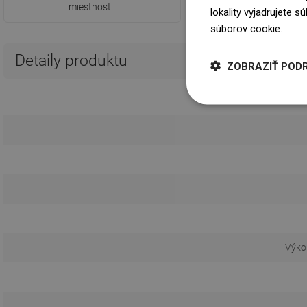
miestnosti.
lokality vyjadrujete 
súborov cookie.
Dowi
Detaily produktu
ZOBRAZIŤ POD
Výko