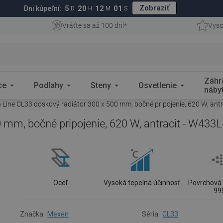
Zobraziť
5
20
12
00
Dni kúpeľní:
D
H
M
S
Vráťte sa až 100 dní*
Vyso
Záhr
ce
Podlahy
Steny
Osvetlenie
náby
Line CL33 doskový radiátor 300 x 500 mm, bočné pripojenie, 620 W, ant
 mm, bočné pripojenie, 620 W, antracit - W433
Oceľ
Vysoká tepelná účinnosť
Povrchová 
99
Značka:
Mexen
Séria:
CL33