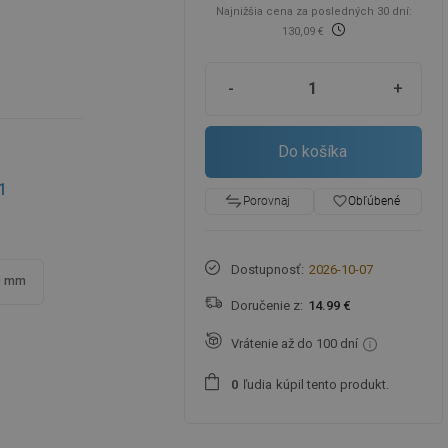
Najnižšia cena za posledných 30 dní:
6
130,09 €
-
+
Do košíka
1
favorite_border
Obľúbené
Porovnaj
Dostupnosť:
2026-10-07
0 mm
Doručenie z:
14.99 €
Vrátenie až do 100 dní
ľudia
kúpil tento produkt.
0