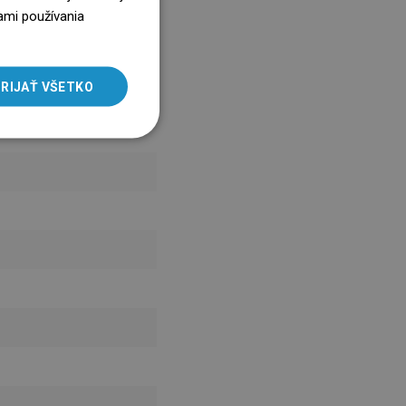
icky na číslo infolinky.
ENGLISH
ami používania
SLOVAK
LITHUANIAN
RIJAŤ VŠETKO
ROMANIAN
HUNGARIAN
FRENCH
ITALIAN
SPANISH
UKRAINIAN
BULGARIAN
ESTONIAN
DUTCH
LATVIAN