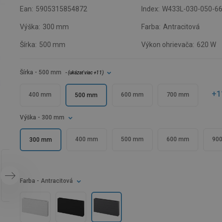
Ean:
5905315854872
Index:
W433L-030-050-6
Výška:
300 mm
Farba:
Antracitová
Šírka:
500 mm
Výkon ohrievača:
620 W
Šírka
- 500 mm
- (
ukázať viac
+11
)
+1
400 mm
600 mm
700 mm
500 mm
Výška
- 300 mm
400 mm
500 mm
600 mm
90
300 mm
Farba
- Antracitová