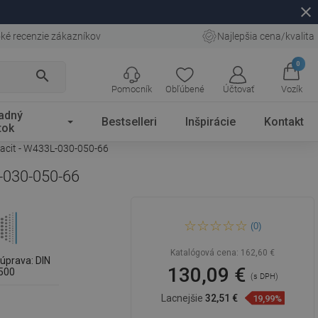
close
ké recenzie zákazníkov
Najlepšia cena/kvalita
0
search
Pomocník
Obľúbené
Účtovať
Vozík
adný
Bestselleri
Inšpirácie
Kontakt
tok
racit - W433L-030-050-66
L-030-050-66
Mexen Line CL33 doskový
(0)
radiátor 300 x 500 mm, bočné
pripojenie, 620 W, antracit -
W433L-030-050-66
Katalógová cena:
162,60 €
úprava: DIN
130,09 €
500
(s DPH)
Lacnejšie
32,51 €
19,99%