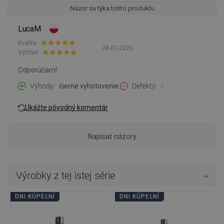
Názor sa týka tohto produktu
LucaM
Kvalita:
28-02-2020
Vzhľad:
Odporúčam!
Výhody
čierne vyhotovenie.
Defekty
-
Ukážte pôvodný komentár
Napísať názory
Výrobky z tej istej série
DNI KÚPEĽNÍ
DNI KÚPEĽNÍ