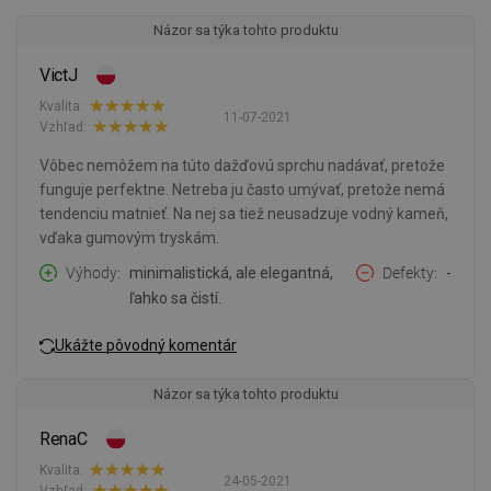
Názor sa týka tohto produktu
VictJ
Kvalita:
11-07-2021
Vzhľad:
Vôbec nemôžem na túto dažďovú sprchu nadávať, pretože
funguje perfektne. Netreba ju často umývať, pretože nemá
tendenciu matnieť. Na nej sa tiež neusadzuje vodný kameň,
vďaka gumovým tryskám.
Výhody
minimalistická, ale elegantná,
Defekty
-
ľahko sa čistí.
Ukážte pôvodný komentár
Názor sa týka tohto produktu
RenaC
Kvalita:
24-05-2021
Vzhľad: