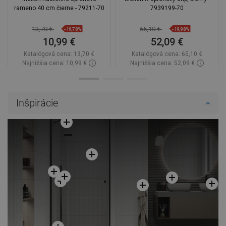
rameno 40 cm čierne - 79211-70
7939199-70
13,70 €
65,10 €
-19,78%
-19,98%
10,99 €
52,09 €
Katalógová cena:
13,70 €
Katalógová cena:
65,10 €
Najnižšia cena: 10,99 €
Najnižšia cena: 52,09 €
Dostupnosť:
Na sklade
Dostupnosť:
Na sklade
Do košíka
Do košíka
Inšpirácie
Porovnaj
favorite_border
Obľúbené
Porovnaj
favorite_border
Obľúbené