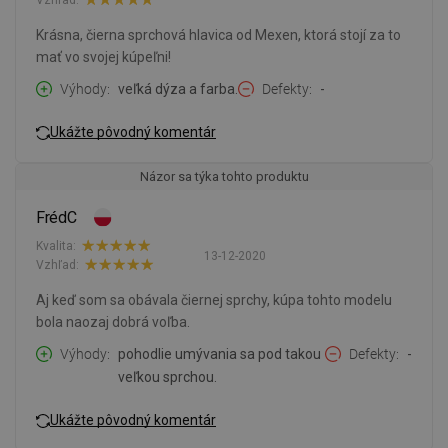
Krásna, čierna sprchová hlavica od Mexen, ktorá stojí za to
mať vo svojej kúpeľni!
Výhody
veľká dýza a farba.
Defekty
-
Ukážte pôvodný komentár
Názor sa týka tohto produktu
FrédC
Kvalita:
13-12-2020
Vzhľad:
Aj keď som sa obávala čiernej sprchy, kúpa tohto modelu
bola naozaj dobrá voľba.
Výhody
pohodlie umývania sa pod takou
Defekty
-
veľkou sprchou.
Ukážte pôvodný komentár