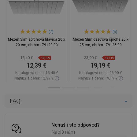
(7)
(5)
Mexen Slim sprchová hlavica 20 x
Mexen Slim dažďová sprcha 25 x
20 cm, chróm - 79120-00
25 cm, chróm - 79125-00
15,40 €
23,90 €
-19,55%
-19,71%
12,39 €
19,19 €
Katalógová cena:
15,40 €
Katalógová cena:
23,90 €
Najnižšia cena: 12,39 €
Najnižšia cena: 19,19 €
Dostupnosť:
Na sklade
Dostupnosť:
Na sklade
Do košíka
Do košíka
FAQ
Porovnaj
favorite_border
Obľúbené
Porovnaj
favorite_border
Obľúbené
Nenašli ste odpoveď?
Napíš nám