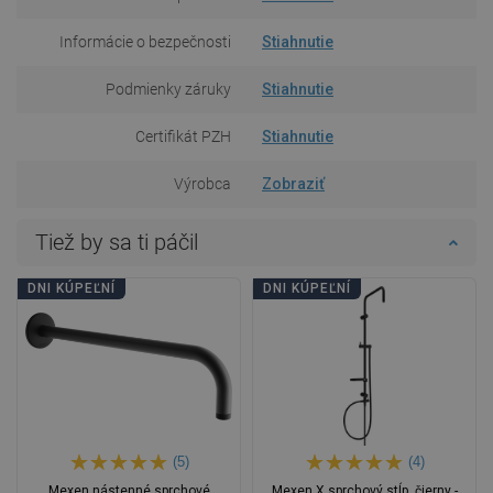
Informácie o bezpečnosti
Stiahnutie
Podmienky záruky
Stiahnutie
Certifikát PZH
Stiahnutie
Výrobca
Zobraziť
Tiež by sa ti páčil
DNI KÚPEĽNÍ
DNI KÚPEĽNÍ
(5)
(4)
Mexen nástenné sprchové
Mexen X sprchový stĺp, čierny -