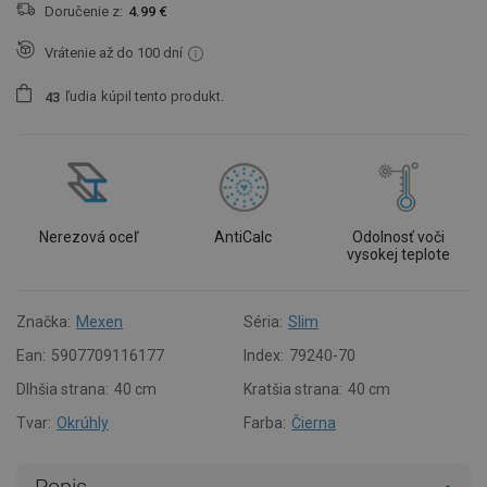
Doručenie z:
4.99 €
Vrátenie až do 100 dní
ľudia
kúpil tento produkt.
4
3
Nerezová oceľ
AntiCalc
Odolnosť voči
vysokej teplote
Značka:
Mexen
Séria:
Slim
Ean:
5907709116177
Index:
79240-70
Dlhšia strana:
40 cm
Kratšia strana:
40 cm
Tvar:
Okrúhly
Farba:
Čierna
Popis