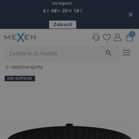
Dni kúpeľní:
6
08
20
17
D
H
M
S
close
Zobraziť
0
search
Dažďové sprchy
DNI KÚPEĽNÍ