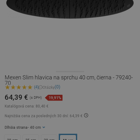
Mexen Slim hlavica na sprchu 40 cm, čierna - 79240-
70
(0)
(4)
Otázky
64,39 €
19,91%
(s DPH)
Katalógová cena:
80,40 €
Najnižšia cena za posledných 30 dní: 64,39 €
Dlhšia strana
- 40 cm