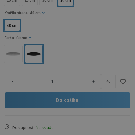
20 cm
25 cm
30 cm
40 cm
Kratšia strana
- 40 cm
40 cm
Farba
- Čierna
favorite_border
-
+
Do košíka
Dostupnosť:
Na sklade