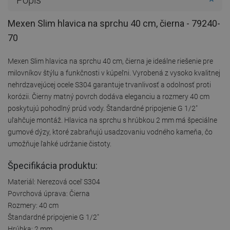
Mexen Slim hlavica na sprchu 40 cm, čierna - 79240-
70
Mexen Slim hlavica na sprchu 40 cm, čierna je ideálne riešenie pre
milovníkov štýlu a funkčnosti v kúpeľni. Vyrobená z vysoko kvalitnej
nehrdzavejúcej ocele S304 garantuje trvanlivosť a odolnosť proti
korózii. Čierny matný povrch dodáva eleganciu a rozmery 40 cm
poskytujú pohodlný prúd vody. Štandardné pripojenie G 1/2"
uľahčuje montáž. Hlavica na sprchu s hrúbkou 2 mm má špeciálne
gumové dýzy, ktoré zabraňujú usadzovaniu vodného kameňa, čo
umožňuje ľahké udržanie čistoty.
Špecifikácia produktu:
Materiál: Nerezová oceľ S304
Povrchová úprava: Čierna
Rozmery: 40 cm
Štandardné pripojenie G 1/2"
Hrúbka: 2 mm