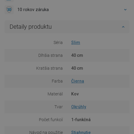
10 rokov záruka
Detaily produktu
Séria
Slim
Dlhšia strana
40 cm
Kratšia strana
40 cm
Farba
Čierna
Materiál
Kov
Tvar
Okrúhly
Počet funkcií
1-funkčná
Návod na použitie
Stiahnutie