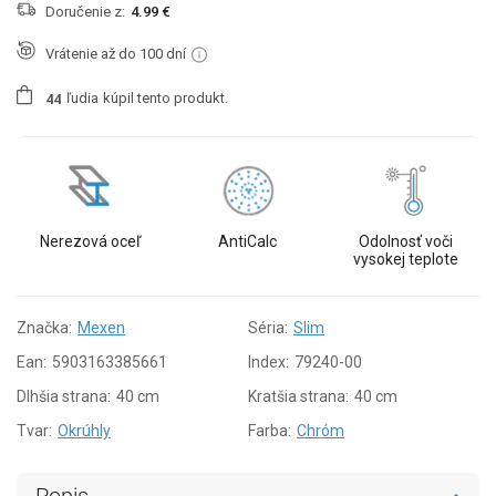
Doručenie z:
4.99 €
Vrátenie až do 100 dní
ľudia
kúpil tento produkt.
4
4
Nerezová oceľ
AntiCalc
Odolnosť voči
vysokej teplote
Značka:
Mexen
Séria:
Slim
Ean:
5903163385661
Index:
79240-00
Dlhšia strana:
40 cm
Kratšia strana:
40 cm
Tvar:
Okrúhly
Farba:
Chróm
Popis