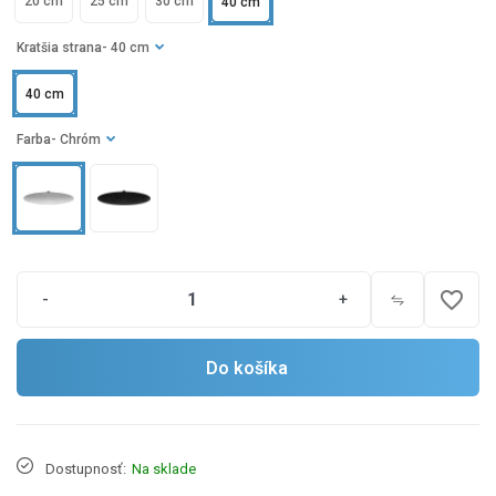
20 cm
25 cm
30 cm
40 cm
Kratšia strana
- 40 cm
40 cm
Farba
- Chróm
favorite_border
-
+
Do košíka
Dostupnosť:
Na sklade