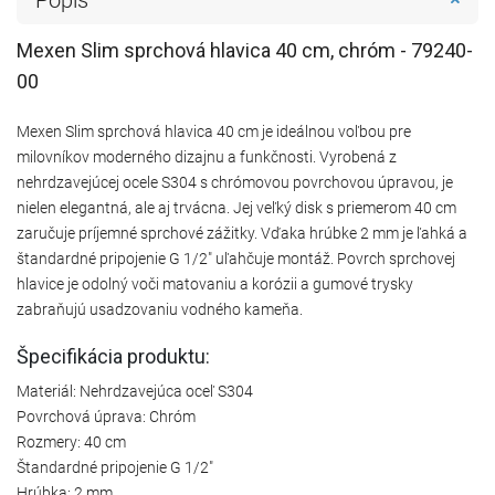
Mexen Slim sprchová hlavica 40 cm, chróm - 79240-
00
Mexen Slim sprchová hlavica 40 cm je ideálnou voľbou pre
milovníkov moderného dizajnu a funkčnosti. Vyrobená z
nehrdzavejúcej ocele S304 s chrómovou povrchovou úpravou, je
nielen elegantná, ale aj trvácna. Jej veľký disk s priemerom 40 cm
zaručuje príjemné sprchové zážitky. Vďaka hrúbke 2 mm je ľahká a
štandardné pripojenie G 1/2" uľahčuje montáž. Povrch sprchovej
hlavice je odolný voči matovaniu a korózii a gumové trysky
zabraňujú usadzovaniu vodného kameňa.
Špecifikácia produktu:
Materiál: Nehrdzavejúca oceľ S304
Povrchová úprava: Chróm
Rozmery: 40 cm
Štandardné pripojenie G 1/2"
Hrúbka: 2 mm