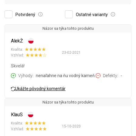
Potvrdený
Ostatné varianty
Názor sa týka tohto produktu
AlekŻ
Kvalita:
23-02-2021
Vzhľad:
Skvelá!
Výhody
nenaľahne na ňu vodný kameň.
Defekty
-
Ukážte pôvodný komentár
Názor sa týka tohto produktu
KlauS
Kvalita:
15-10-2020
Vzhľad: