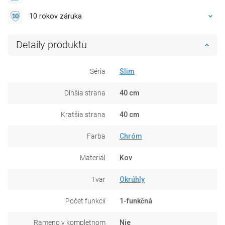
10 rokov záruka
Detaily produktu
Séria
Slim
Dlhšia strana
40 cm
Kratšia strana
40 cm
Farba
Chróm
Materiál
Kov
Tvar
Okrúhly
Počet funkcií
1-funkčná
Rameno v kompletnom
Nie