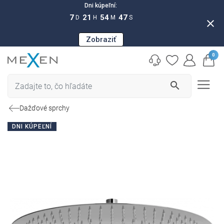
Dni kúpeľní:
7
21
54
46
D
H
M
S
close
Zobraziť
0
search
Dažďové sprchy
DNI KÚPEĽNÍ