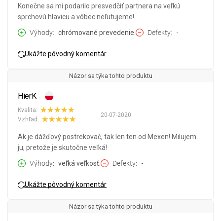
Konečne sa mi podarilo presvedčiť partnera na veľkú
sprchovú hlavicu a vôbec neľutujeme!
Výhody
chrómované prevedenie.
Defekty
-
Ukážte pôvodný komentár
Názor sa týka tohto produktu
HierK
Kvalita:
20-07-2020
Vzhľad:
Ak je dážďový postrekovač, tak len ten od Mexen! Milujem
ju, pretože je skutočne veľká!
Výhody
veľká veľkosť.
Defekty
-
Ukážte pôvodný komentár
Názor sa týka tohto produktu