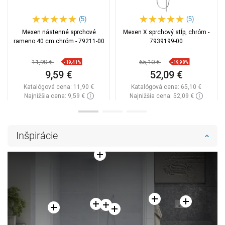
(5)
(5)
Mexen nástenné sprchové
Mexen X sprchový stĺp, chróm -
rameno 40 cm chróm - 79211-00
7939199-00
11,90 €
65,10 €
-19,41%
-19,98%
9,59 €
52,09 €
Katalógová cena:
11,90 €
Katalógová cena:
65,10 €
Najnižšia cena: 9,59 €
Najnižšia cena: 52,09 €
Dostupnosť:
Na sklade
Dostupnosť:
Na sklade
Do košíka
Do košíka
Inšpirácie
Porovnaj
favorite_border
Obľúbené
Porovnaj
favorite_border
Obľúbené