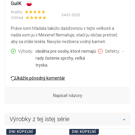
GuilK
Kvalita:
04-01-2020
Vzhľad:
Práve som hľadala takúto dažďovnicu v tejto veľkosti a
našla som ju v Mexene! Nematuje, stačí ju občas pretrieť,
aby sa stále leskla. Navyše nezbiera vodný kameň.
Výhody
ideálna pre osoby, ktoré nemajú
Defekty
-
rady čistenie sprchy, veľká
tryska.
Ukážte pôvodný komentár
Napísať názory
Výrobky z tej istej série
DNI KÚPEĽNÍ
DNI KÚPEĽNÍ