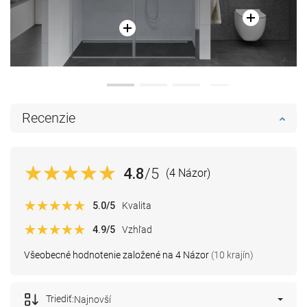
Recenzie
4.8
/5
(4 Názor)
5.0
/5
Kvalita
4.9
/5
Vzhľad
Všeobecné hodnotenie založené na 4 Názor
(10 krajín)
Triediť:
Najnovší