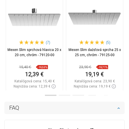
(7)
(5)
Mexen Slim sprchová hlavica 20 x
Mexen Slim dažďová sprcha 25 x
20 cm, chróm - 79120-00
25 cm, chróm - 79125-00
15,40 €
23,90 €
-19,55%
-19,71%
12,39 €
19,19 €
Katalógová cena:
15,40 €
Katalógová cena:
23,90 €
Najnižšia cena: 12,39 €
Najnižšia cena: 19,19 €
Dostupnosť:
Na sklade
Dostupnosť:
Na sklade
Do košíka
Do košíka
FAQ
Porovnaj
favorite_border
Obľúbené
Porovnaj
favorite_border
Obľúbené