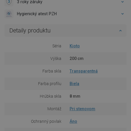
3 roky záruky
Hygienický atest PZH
Detaily produktu
Séria
Kioto
Výška
200 cm
Farba skla
Transparentná
Farba profilu
Biela
Hrúbka skla
8 mm
Montáž
Pri stenovom
Ochranný povlak
Áno