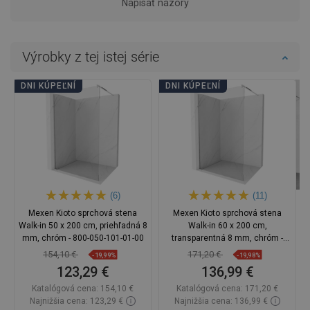
Napísať názory
Výrobky z tej istej série
DNI KÚPEĽNÍ
DNI KÚPEĽNÍ
(6)
(11)
Mexen Kioto sprchová stena
Mexen Kioto sprchová stena
Walk-in 50 x 200 cm, priehľadná 8
Walk-in 60 x 200 cm,
mm, chróm - 800-050-101-01-00
transparentná 8 mm, chróm -
800-060-101-01-00
154,10 €
171,20 €
-19,99%
-19,98%
123,29 €
136,99 €
Katalógová cena:
154,10 €
Katalógová cena:
171,20 €
Najnižšia cena: 123,29 €
Najnižšia cena: 136,99 €