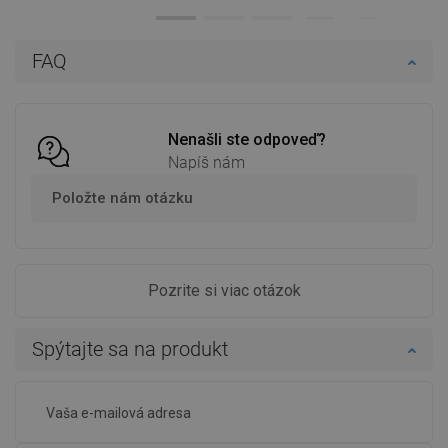
Dostupnosť:
Na sklade
Dostupnosť:
Na sklade
Do košíka
Do košíka
FAQ
Porovnaj
favorite_border
Obľúbené
Porovnaj
favorite_border
Obľúbené
Nenašli ste odpoveď?
Napíš nám
Položte nám otázku
Pozrite si viac otázok
Spýtajte sa na produkt