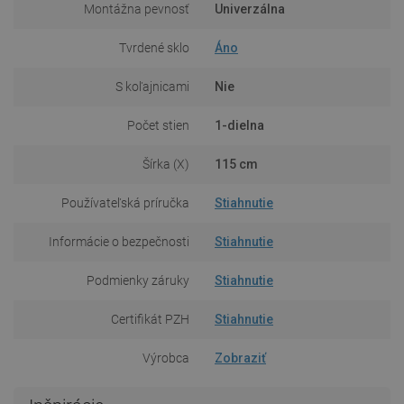
Montážna pevnosť
Univerzálna
Tvrdené sklo
Áno
S koľajnicami
Nie
Počet stien
1-dielna
Šírka (X)
115 cm
Používateľská príručka
Stiahnutie
Informácie o bezpečnosti
Stiahnutie
Podmienky záruky
Stiahnutie
Certifikát PZH
Stiahnutie
Výrobca
Zobraziť