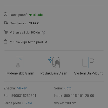
Dostupnosť:
Na sklade
Doručenie z:
49.99 €
Vrátenie až do 100 dní
ľudia
kúpil tento produkt.
2
Tvrdené sklo 8 mm
Povlak EasyClean
Systém Uni-Mount
Značka:
Mexen
Séria:
Kioto
Ean:
5905315239501
Index:
800-115-101-20-00
Farba profilu:
Biela
Výška:
200 cm