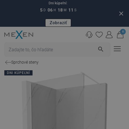
Dni kúpeľní:
5
06
18
10
D
H
M
S
close
Zobraziť
0
search
Sprchové steny
DNI KÚPEĽNÍ