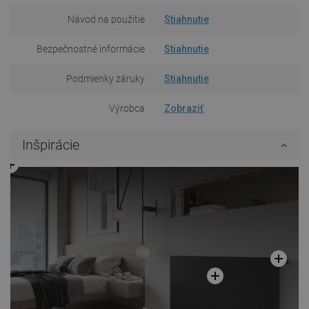
Návod na použitie
Stiahnutie
Bezpečnostné informácie
Stiahnutie
Podmienky záruky
Stiahnutie
Výrobca
Zobraziť
Inšpirácie