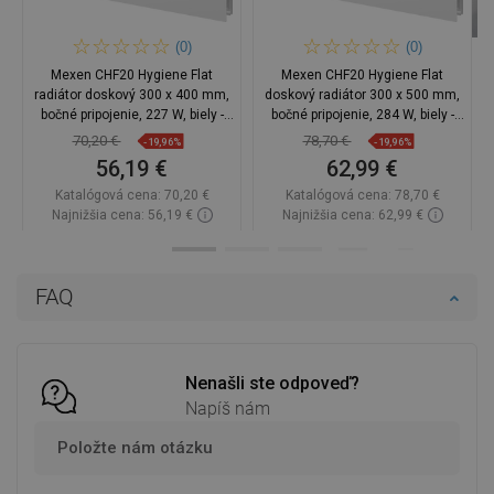
(0)
(0)
Mexen CHF20 Hygiene Flat
Mexen CHF20 Hygiene Flat
radiátor doskový 300 x 400 mm,
doskový radiátor 300 x 500 mm,
bočné pripojenie, 227 W, biely -
bočné pripojenie, 284 W, biely -
W420HF-030-040-00
W420HF-030-050-00
70,20 €
78,70 €
-19,96%
-19,96%
56,19 €
62,99 €
Katalógová cena:
70,20 €
Katalógová cena:
78,70 €
Najnižšia cena: 56,19 €
Najnižšia cena: 62,99 €
Dostupnosť:
2026-10-07
Dostupnosť:
2026-10-07
Do košíka
Do košíka
FAQ
Porovnaj
favorite_border
Obľúbené
Porovnaj
favorite_border
Obľúbené
Nenašli ste odpoveď?
Napíš nám
Položte nám otázku