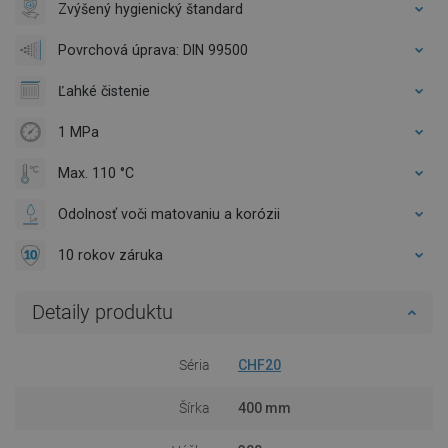
Zvýšený hygienický štandard
Povrchová úprava: DIN 99500
Ľahké čistenie
1 MPa
Max. 110 °C
Odolnosť voči matovaniu a korózii
10 rokov záruka
Detaily produktu
Séria
CHF20
Šírka
400 mm