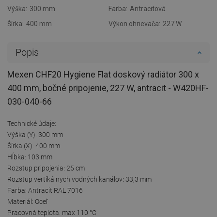
Výška:
300 mm
Farba:
Antracitová
Šírka:
400 mm
Výkon ohrievača:
227 W
Popis
Mexen CHF20 Hygiene Flat doskový radiátor 300 x
400 mm, bočné pripojenie, 227 W, antracit - W420HF-
030-040-66
Technické údaje:
Výška (Y): 300 mm
Šírka (X): 400 mm
Hĺbka: 103 mm
Rozstup pripojenia: 25 cm
Rozstup vertikálnych vodných kanálov: 33,3 mm
Farba: Antracit RAL 7016
Materiál: Oceľ
Pracovná teplota: max 110 °C