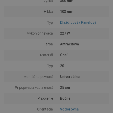
Výška
300 mm
Hĺbka
103 mm
Typ
Dlaždicový / Panelový
Výkon ohrievača
227 W
Farba
Antracitová
Materiál
Oceľ
Typ
20
Montážna pevnosť
Univerzálna
Pripojovacia vzdialenosť
25 cm
Pripojenie
Bočné
Orientácia
Vodorovná