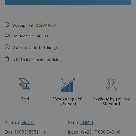
Dostupnosť:
2026-10-07
Doručenie z:
14.99 €
Vrátenie až do 100 dní
ľudia
kúpil tento produkt.
0
Oceľ
Vysoká tepelná
Zvýšený hygienický
účinnosť
štandard
Značka:
Mexen
Séria:
CHF20
Ean:
5905315851116
Index:
W420HF-030-040-66