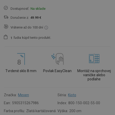
Dostupnosť:
Na sklade
Doručenie z:
49.99 €
Vrátenie až do 100 dní
ľudia
kúpil tento produkt.
1
Tvrdené sklo 8 mm
Povlak EasyClean
Montáž na sprchovej
vaničke alebo
podlahe
Značka:
Mexen
Séria:
Kioto
Ean:
5905315267986
Index:
800-150-002-55-00
Farba profilu:
Zlatá kartáčovaná
Výška:
200 cm