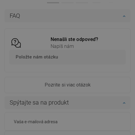
Do košíka
Do košíka
FAQ
Porovnaj
favorite_border
Obľúbené
Porovnaj
favorite_border
Obľúbené
Nenašli ste odpoveď?
Napíš nám
Položte nám otázku
Pozrite si viac otázok
Spýtajte sa na produkt