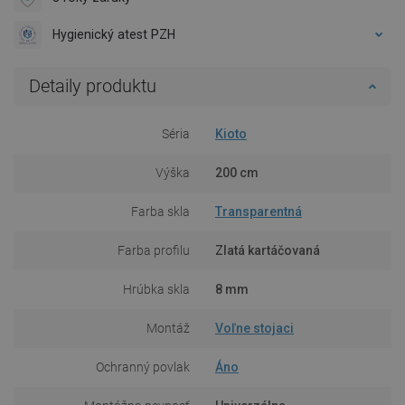
Hygienický atest PZH
Detaily produktu
Séria
Kioto
Výška
200 cm
Farba skla
Transparentná
Farba profilu
Zlatá kartáčovaná
Hrúbka skla
8 mm
Montáž
Voľne stojaci
Ochranný povlak
Áno