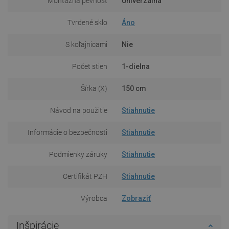
Montážna pevnosť
Univerzálna
Tvrdené sklo
Áno
S koľajnicami
Nie
Počet stien
1-dielna
Šírka (X)
150 cm
Návod na použitie
Stiahnutie
Informácie o bezpečnosti
Stiahnutie
Podmienky záruky
Stiahnutie
Certifikát PZH
Stiahnutie
Výrobca
Zobraziť
Inšpirácie