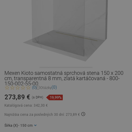
Mexen Kioto samostatná sprchová stena 150 x 200
cm, transparentná 8 mm, zlatá kartáčovaná - 800-
150-002-55-00
(0)
(0)
Otázky
273,89 €
19,99%
(s DPH)
Katalógová cena:
342,30 €
Najnižšia cena za posledných 30 dní: 273,89 €
Šírka (X)
- 150 cm