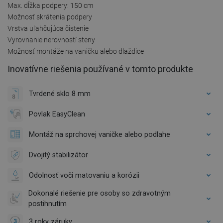
Max. dĺžka podpery: 150 cm
Možnosť skrátenia podpery
Vrstva uľahčujúca čistenie
Vyrovnanie nerovností steny
Možnosť montáže na vaničku alebo dlaždice
Inovatívne riešenia používané v tomto produkte
Tvrdené sklo 8 mm
Povlak EasyClean
Montáž na sprchovej vaničke alebo podlahe
Dvojitý stabilizátor
Odolnosť voči matovaniu a korózii
Dokonalé riešenie pre osoby so zdravotným
postihnutím
3 roky záruky