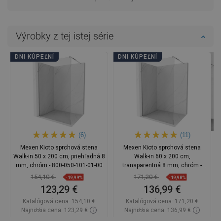
Výrobky z tej istej série
DNI KÚPEĽNÍ
DNI KÚPEĽNÍ
(6)
(11)
Mexen Kioto sprchová stena
Mexen Kioto sprchová stena
Walk-in 50 x 200 cm, priehľadná 8
Walk-in 60 x 200 cm,
mm, chróm - 800-050-101-01-00
transparentná 8 mm, chróm -
800-060-101-01-00
154,10 €
171,20 €
-19,99%
-19,98%
123,29 €
136,99 €
Katalógová cena:
154,10 €
Katalógová cena:
171,20 €
Najnižšia cena: 123,29 €
Najnižšia cena: 136,99 €
Dostupnosť:
Na sklade
Dostupnosť:
Na sklade