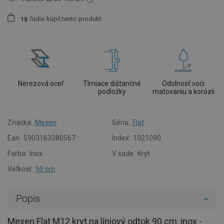
ľudia
kúpil tento produkt.
1
8
Nerezová oceľ
Tlmiace dištančné
Odolnosť voči
podložky
matovaniu a korózii
Značka:
Mexen
Séria:
Flat
Ean:
5903163380567
Index:
1021090
Farba:
Inox
V sade:
Kryt
Veľkosť:
90 cm
Popis
Mexen Flat M12 kryt na líniový odtok 90 cm, inox -