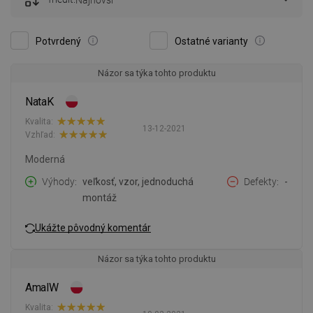
Najnovší
Potvrdený
Ostatné varianty
Názor sa týka tohto produktu
NataK
Kvalita:
13-12-2021
Vzhľad:
Moderná
Výhody
veľkosť, vzor, jednoduchá
Defekty
-
montáž
Ukážte pôvodný komentár
Názor sa týka tohto produktu
AmalW
Kvalita: