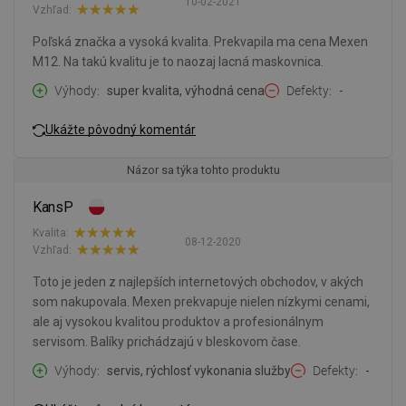
10-02-2021
Vzhľad:
Poľská značka a vysoká kvalita. Prekvapila ma cena Mexen
M12. Na takú kvalitu je to naozaj lacná maskovnica.
Výhody
super kvalita, výhodná cena
Defekty
-
Ukážte pôvodný komentár
Názor sa týka tohto produktu
KansP
Kvalita:
08-12-2020
Vzhľad:
Toto je jeden z najlepších internetových obchodov, v akých
som nakupovala. Mexen prekvapuje nielen nízkymi cenami,
ale aj vysokou kvalitou produktov a profesionálnym
servisom. Balíky prichádzajú v bleskovom čase.
Výhody
servis, rýchlosť vykonania služby
Defekty
-