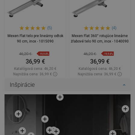
(5)
(4)
Mexen Flat telo pre lineárny odtok
Mexen Flat 360° rotujúce lineárne
90 cm, inox - 1015090
žľabové telo 90 cm, inox - 1040090
46,20 €
46,20 €
-19,94%
-19,94%
36,99 €
36,99 €
Katalógová cena:
46,20 €
Katalógová cena:
46,20 €
Najnižšia cena: 36,99 €
Najnižšia cena: 36,99 €
Dostupnosť:
Na sklade
Dostupnosť:
Na sklade
Inšpirácie
Do košíka
Do košíka
Porovnaj
favorite_border
Obľúbené
Porovnaj
favorite_border
Obľúbené