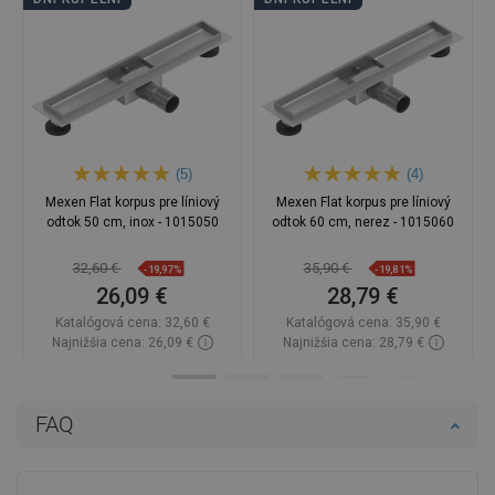
(5)
(4)
Mexen Flat korpus pre líniový
Mexen Flat korpus pre líniový
odtok 50 cm, inox - 1015050
odtok 60 cm, nerez - 1015060
32,60 €
35,90 €
-19,97%
-19,81%
26,09 €
28,79 €
Katalógová cena:
32,60 €
Katalógová cena:
35,90 €
Najnižšia cena: 26,09 €
Najnižšia cena: 28,79 €
Dostupnosť:
Na sklade
Dostupnosť:
Na sklade
Do košíka
Do košíka
FAQ
Porovnaj
favorite_border
Obľúbené
Porovnaj
favorite_border
Obľúbené