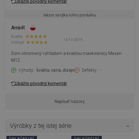
Ukážte pôvodný komentár
Názor sa týka tohto produktu
AminR
Kvalita:
16-12-2019
Vzhľad:
Som ohromený vzhľadom a kvalitou maskownicy Mexen
M12.
Výhody
kvalita, cena, dizajn
Defekty
-
Ukážte pôvodný komentár
Napísať názory
Výrobky z tej istej série
DNI KÚPEĽNÍ
DNI KÚPEĽNÍ