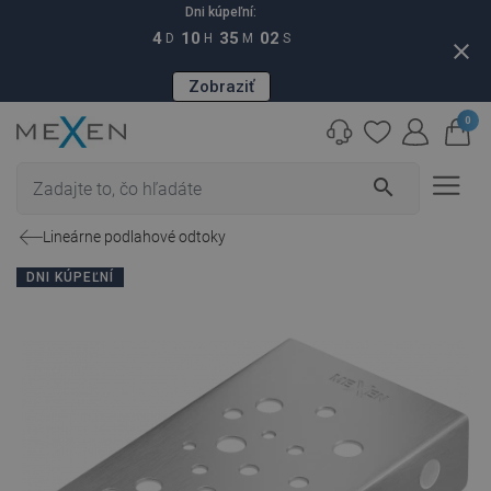
Dni kúpeľní:
4
10
35
01
D
H
M
S
close
Zobraziť
0
search
Lineárne podlahové odtoky
DNI KÚPEĽNÍ