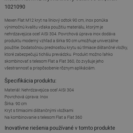
1021090
Mexen Flat M12 kryt na líniový odtok 90 cm, inox ponúka
výnimočnú kvalitu vďaka použitiu materiálu, ktorým je
nehrdzavejúca oceľ AISI 304. Povrchová úprava inox dodáva
produktu moderný vzhľad a šírka 90 cm umožňuje univerzálne
použitie. Dodatočnou prednosťou krytu sú tlmiace dištančné vložky,
ktoré zabezpečujú tichšiu prevádzku. Produkt možno ľahko
skombinovať s telesom Flat a Flat 360, čo zvyšuje jeho
všestrannosť a prispôsobenie rôznym aplikáciám.
Špecifikácia produktu:
Materiál: Nehrdzavejúca oceľ AISI 304
Povrchová úprava: Inox
Šírka: 90 cm
Kryt s tlmiacimi dištančnými vložkami
Na kombinovanie s telesom Flat a Flat 360
Inovatívne riešenia používané v tomto produkte