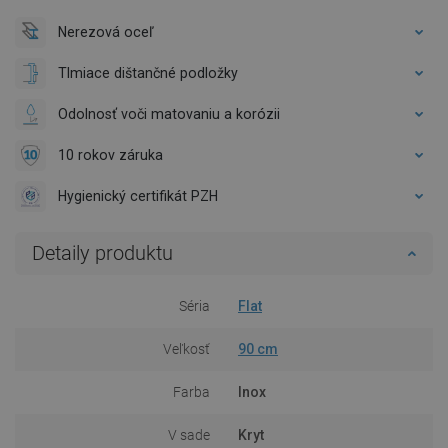
Nerezová oceľ
Tlmiace dištančné podložky
Odolnosť voči matovaniu a korózii
10 rokov záruka
Hygienický certifikát PZH
Detaily produktu
Séria
Flat
Veľkosť
90 cm
Farba
Inox
V sade
Kryt