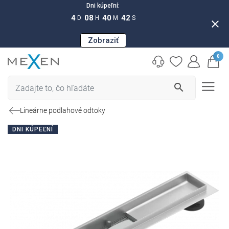
Dni kúpeľní:
4
08
40
41
D
H
M
S
close
Zobraziť
0
search
Lineárne podlahové odtoky
DNI KÚPEĽNÍ