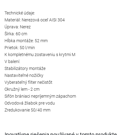
Technické údaje:
Materiál: Nerezová oceľ AISI 304
Úprava: Nerez
Šírka: 60 cm
Hĺbka montáže: 52 mm
Prietok: 50 l/min
K kompletnému zostaveniu s krytmi M
V balení:
Stabilizátory montáže
Nastaviteľné nožičky
Vyberateľný filter nečistôt
Okružný lem - 2 cm
Sifón brániaci nepríjemným zápachom
Odvodová žliabok pre vodu
Zredukovanie 50/40 mm
Inovatívne riešenia používané v tomto produkte