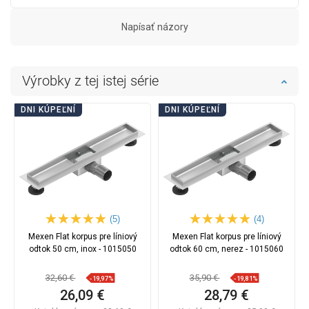
Napísať názory
Výrobky z tej istej série
DNI KÚPEĽNÍ
DNI KÚPEĽNÍ
(5)
(4)
Mexen Flat korpus pre líniový
Mexen Flat korpus pre líniový
odtok 50 cm, inox - 1015050
odtok 60 cm, nerez - 1015060
32,60 €
35,90 €
-19,97%
-19,81%
26,09 €
28,79 €