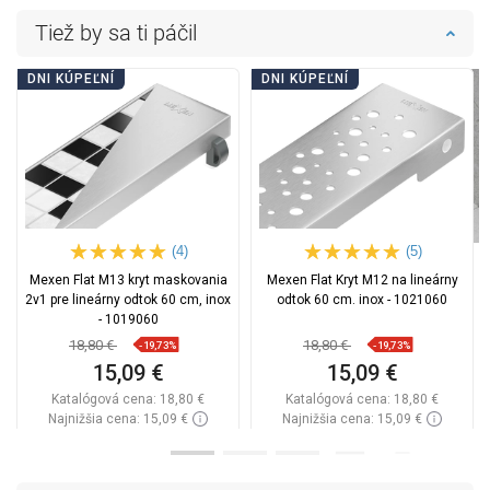
Tiež by sa ti páčil
DNI KÚPEĽNÍ
DNI KÚPEĽNÍ
(4)
(5)
Mexen Flat M13 kryt maskovania
Mexen Flat Kryt M12 na lineárny
2v1 pre lineárny odtok 60 cm, inox
odtok 60 cm. inox - 1021060
- 1019060
18,80 €
18,80 €
-19,73%
-19,73%
15,09 €
15,09 €
Katalógová cena:
18,80 €
Katalógová cena:
18,80 €
Najnižšia cena: 15,09 €
Najnižšia cena: 15,09 €
Dostupnosť:
Na sklade
Dostupnosť:
Na sklade
Do košíka
Do košíka