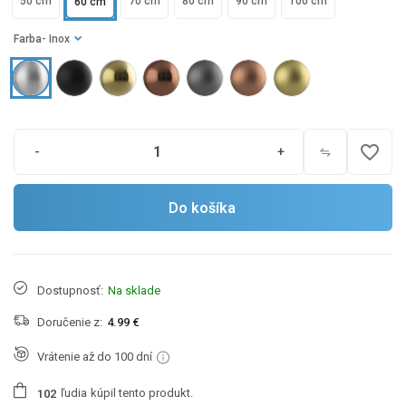
50 cm
70 cm
80 cm
90 cm
100 cm
60 cm
Farba
- Inox
favorite_border
-
+
Do košíka
Dostupnosť:
Na sklade
Doručenie z:
4.99 €
Vrátenie až do 100 dní
ľudia
kúpil tento produkt.
1
0
2