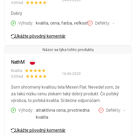
24-06-2020
Vzhľad:
Dobrý
Výhody
kvalita, cena, farba, veľkosť
Defekty
-
Ukážte pôvodný komentár
Názor sa týka tohto produktu
NathM
Kvalita:
16-06-2020
Vzhľad:
Som ohromený kvalitou tela Mexen Flat. Nevedel som, že
za takú nízku cenu získam taký dobrý produkt. Čo poľský
výrobca, to poľská kvalita. Srdečne odporúčam.
Výhody
atraktívna cena, prvotriedna
Defekty
-
kvalita
Ukážte pôvodný komentár