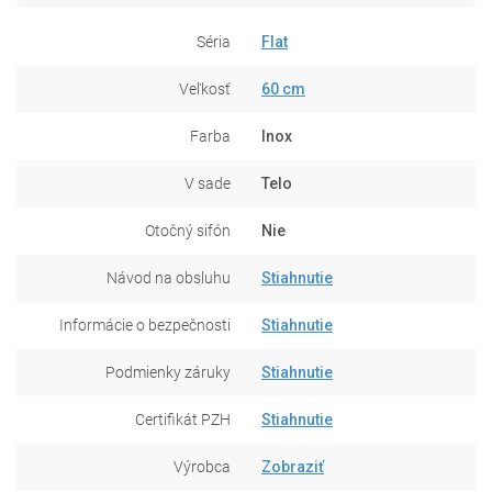
Séria
Flat
Veľkosť
60 cm
Farba
Inox
V sade
Telo
Otočný sifón
Nie
Návod na obsluhu
Stiahnutie
Informácie o bezpečnosti
Stiahnutie
Podmienky záruky
Stiahnutie
Certifikát PZH
Stiahnutie
Výrobca
Zobraziť