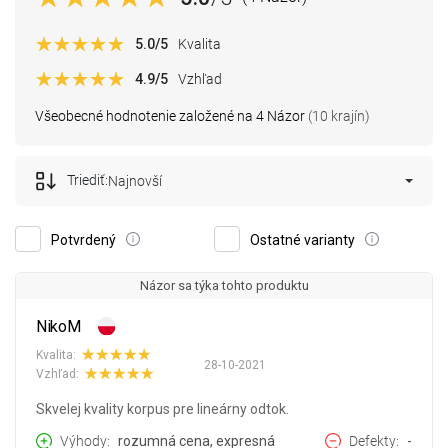
5.0
/5
Kvalita
4.9
/5
Vzhľad
Všeobecné hodnotenie založené na 4 Názor
(10 krajín)
Triediť:
Najnovší
Potvrdený
Ostatné varianty
Názor sa týka tohto produktu
NikoM
Kvalita:
28-10-2021
Vzhľad:
Skvelej kvality korpus pre lineárny odtok.
Výhody
rozumná cena, expresná
Defekty
-