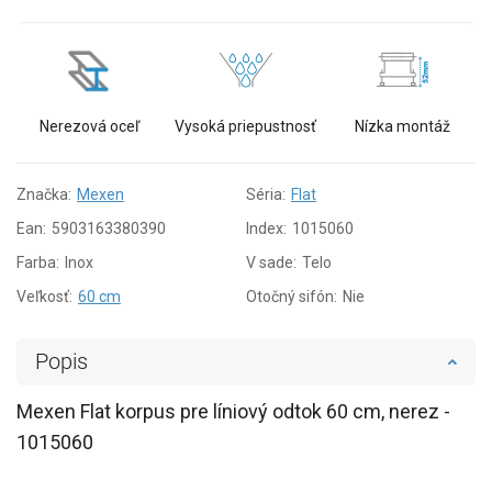
Nerezová oceľ
Vysoká priepustnosť
Nízka montáž
Značka:
Mexen
Séria:
Flat
Ean:
5903163380390
Index:
1015060
Farba:
Inox
V sade:
Telo
Veľkosť:
60 cm
Otočný sifón:
Nie
Popis
Mexen Flat korpus pre líniový odtok 60 cm, nerez -
1015060