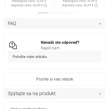
Katalógová cena:
32,60 €
Katalógová cena:
35,90 €
Najnižšia cena: 26,09 €
Najnižšia cena: 28,79 €
Dostupnosť:
Na sklade
Dostupnosť:
Na sklade
Do košíka
Do košíka
FAQ
Porovnaj
favorite_border
Obľúbené
Porovnaj
favorite_border
Obľúbené
Nenašli ste odpoveď?
Napíš nám
Položte nám otázku
Pozrite si viac otázok
Spýtajte sa na produkt