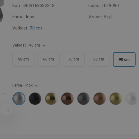
Ean:
5903163382318
Index:
1019090
Farba:
Inox
V sade:
Kryt
Veľkosť:
90 cm
Veľkosť
- 90 cm
50 cm
60 cm
70 cm
80 cm
90 cm
Farba
- Inox