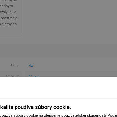
ečnostnými
 žiadnym
ovplyvňuje
 prostredie.
 platný do
Séria
Flat
Veľkosť
90 cm
Farba
Inox
V sade
Kryt
kalita používa súbory cookie.
 maskovaní
M13
 používa súbory cookie na zlepšenie používateľskej skúsenosti. Pou