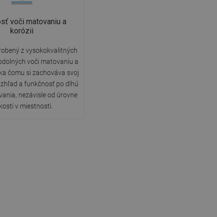
sť voči matovaniu a
korózii
robený z vysokokvalitných
odolných voči matovaniu a
aka čomu si zachováva svoj
vzhľad a funkčnosť po dlhú
ania, nezávisle od úrovne
kosti v miestnosti.