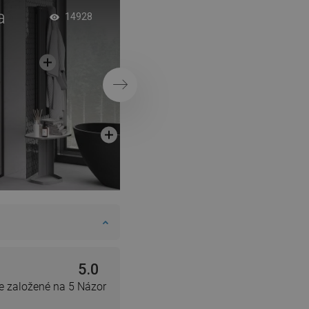
a
Sprchová stena s po
14928
modernom štýle
Ďalej
5.0
e založené na 5 Názor