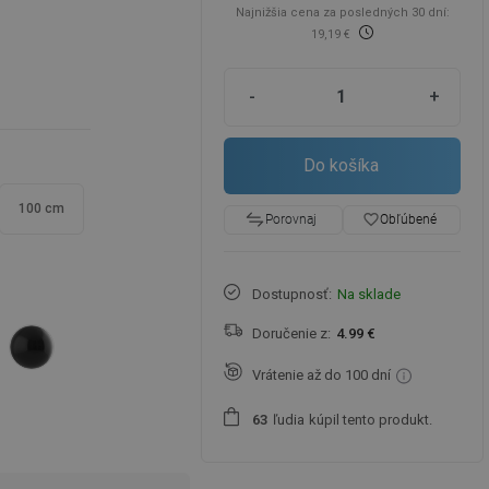
Najnižšia cena za posledných 30 dní:
19,19 €
-
+
Do košíka
100 cm
favorite_border
Obľúbené
Porovnaj
Dostupnosť:
Na sklade
Doručenie z:
4.99 €
Vrátenie až do 100 dní
ľudia
kúpil tento produkt.
6
3