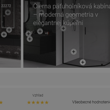
Čierna päťuholníková kabín
22272
– moderná geometria v
elegantnej kúpeľni
Vzhľad
Všeobecné hodnoteni