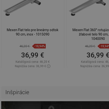
Mexen Flat telo pre lineárny odtok
Mexen Flat 360° rotujúc
90 cm, inox - 1015090
žľabové telo 90 cm, 
1040090
46,20 €
-19,94%
46,20 €
-19,94
36,99 €
36,99 
Katalógová cena:
46,20 €
Katalógová cena:
46
Najnižšia cena: 36,99 €
Najnižšia cena: 36,99
Dostupnosť:
Na sklade
Dostupnosť:
Na sk
Do košíka
Do košíka
Porovnaj
favorite_border
Obľúbené
Porovnaj
favorite_border
Ob
Inšpirácie