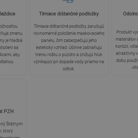
laždice
Tlmiace dištančné podložky
Odolno
možnosťou
Tlmiace dištančné podložky zaručujú
Produkt vy
žňuje zmenu
rovnomerné položenie maskovacieho
materiálov 
any je hladká
panelu, čím zabezpečujú jeho
korózii, vď
otočení sa
estetický vzhľad. Účinne zabraňujú
atraktívny 
dicami, aby
treniu roštu o púzdro a znižujú hluk
dobu použív
odlahou.
vznikajúci pri dopade vody priamo na
vlh
odtok.
kát PZH
daný Štátnym
, ktorý