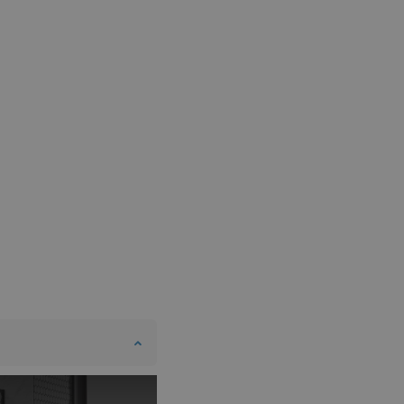
DANISH
SWEDISH
FINNISH
PORTUGUESE
CROATIAN
GREEK
SLOVENIAN