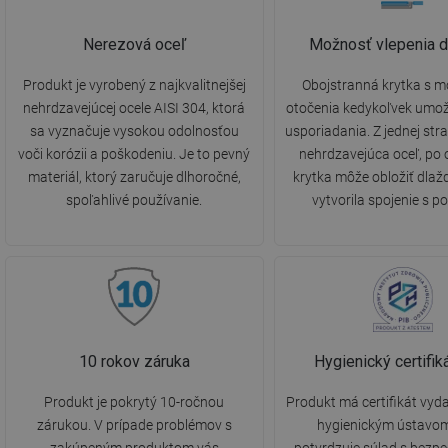
Nerezová oceľ
Možnosť vlepenia d
Produkt je vyrobený z najkvalitnejšej
Obojstranná krytka s 
nehrdzavejúcej ocele AISI 304, ktorá
otočenia kedykoľvek umo
sa vyznačuje vysokou odolnosťou
usporiadania. Z jednej str
voči korózii a poškodeniu. Je to pevný
nehrdzavejúca oceľ, po 
materiál, ktorý zaručuje dlhoročné,
krytka môže obložiť dlaž
spoľahlivé používanie.
vytvorila spojenie s p
10 rokov záruka
Hygienický certifi
Produkt je pokrytý 10-ročnou
Produkt má certifikát vy
zárukou. V prípade problémov s
hygienickým ústavom