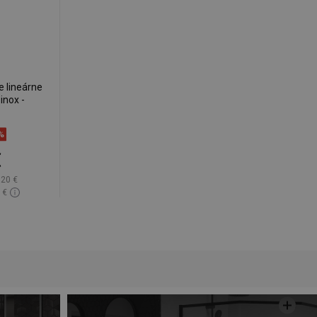
e lineárne
inox -
%
€
,20 €
 €
lade
ľúbené