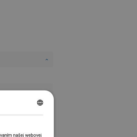
POLISH
CZECH
GERMAN
žívaním našej webovej