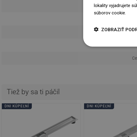
lokality vyjadrujete 
Možnosť nalepen
súborov cookie.
Dowi
Návod 
ZOBRAZIŤ POD
Informácie o 
Podmie
Ce
Tiež by sa ti páčil
DNI KÚPEĽNÍ
DNI KÚPEĽNÍ