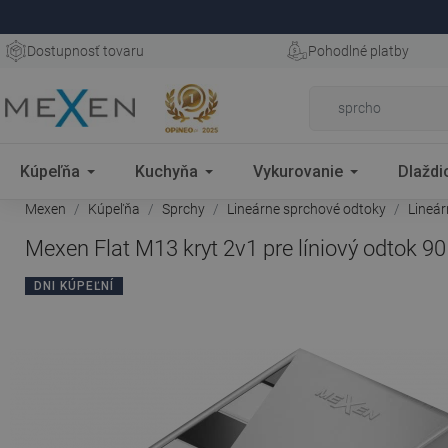
Dostupnosť tovaru
Pohodlné platby
Kúpeľňa
Kuchyňa
Vykurovanie
Dlaždi
Mexen
Kúpeľňa
Sprchy
Lineárne sprchové odtoky
Lineá
Mexen Flat M13 kryt 2v1 pre líniový odtok 9
DNI KÚPEĽNÍ