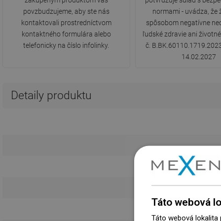
zakúpeným produktom vás
potvrdzuje súlad s bezp
povzbudzujeme, aby ste nás
normami - uvádza, že
kontaktovali prostredníctvom
spôsobom negatívne ne
kontaktného formulára alebo
ľudské zdravie ani životné
telefonicky na číslo infolinky.
č. B.BK.60110.1719.2023
14.02.2027
Detaily produktu
Táto webová lo
Vzor
Táto webová lokalita