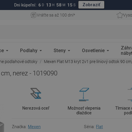
Zobraziť
6
13
58
14
Dni kúpeľní:
D
H
M
S
Vráťte sa až 100 dní*
Vyso
Záhr
ce
Podlahy
Steny
Osvetlenie
náby
rne podlahové odtoky
Mexen Flat M13 kryt 2v1 pre líniový odtok 90 cm
0 cm, nerez - 1019090
Nerezová oceľ
Možnosť vlepenia
Tlmiace 
dlaždice
pod
Značka:
Mexen
Séria:
Flat