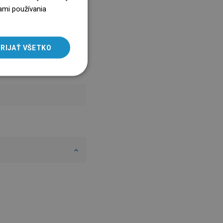
ENGLISH
ami používania
SLOVAK
LITHUANIAN
RIJAŤ VŠETKO
ROMANIAN
HUNGARIAN
FRENCH
ITALIAN
SPANISH
UKRAINIAN
BULGARIAN
ESTONIAN
DUTCH
LATVIAN