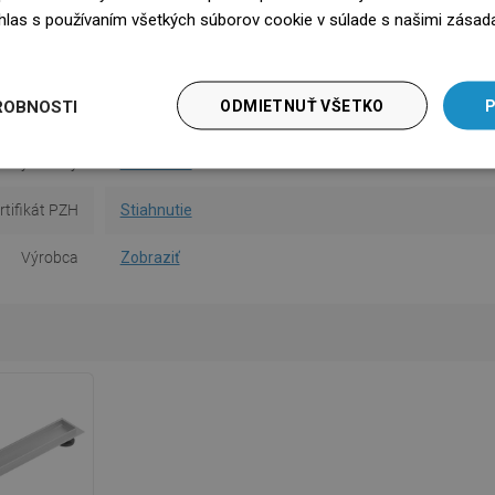
súhlas s používaním všetkých súborov cookie v súlade s našimi zásad
ia dlaždice
Áno
edz się więcej
na obsluhu
Stiahnutie
ROBNOSTI
ODMIETNUŤ VŠETKO
P
bezpečnosti
Stiahnutie
nky záruky
Stiahnutie
rtifikát PZH
Stiahnutie
Výrobca
Zobraziť