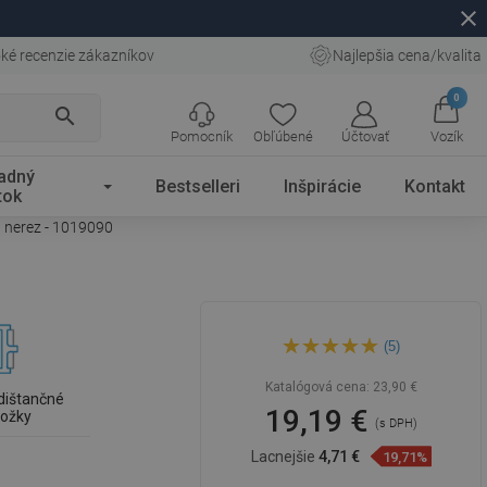
close
ké recenzie zákazníkov
Najlepšia cena/kvalita
0
search
Pomocník
Obľúbené
Účtovať
Vozík
adný
Bestselleri
Inšpirácie
Kontakt
tok
, nerez - 1019090
Mexen Flat M13 kryt 2v1 pre
(5)
líniový odtok 90 cm, nerez -
1019090
Katalógová cena:
23,90 €
dištančné
19,19 €
ložky
(s DPH)
Lacnejšie
4,71 €
19,71%