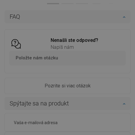
Dostupnosť:
Na sklade
Dostupnosť:
Na sklade
Do košíka
Do košíka
FAQ
Porovnaj
favorite_border
Obľúbené
Porovnaj
favorite_border
Obľúbené
Nenašli ste odpoveď?
Napíš nám
Položte nám otázku
Pozrite si viac otázok
Spýtajte sa na produkt