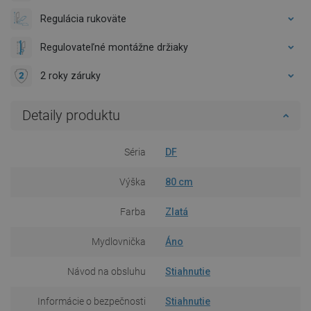
Regulácia rukoväte
Regulovateľné montážne držiaky
2 roky záruky
Detaily produktu
Séria
DF
Výška
80 cm
Farba
Zlatá
Mydlovnička
Áno
Návod na obsluhu
Stiahnutie
Informácie o bezpečnosti
Stiahnutie