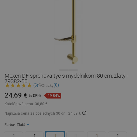
Mexen DF sprchová tyč s mýdelníkom 80 cm, zlatý -
79382-50
(0)
(5)
Otázky
24,69 €
19,84%
(s DPH)
Katalógová cena:
30,80 €
Najnižšia cena za posledných 30 dní: 24,69 €
Farba
- Zlatá