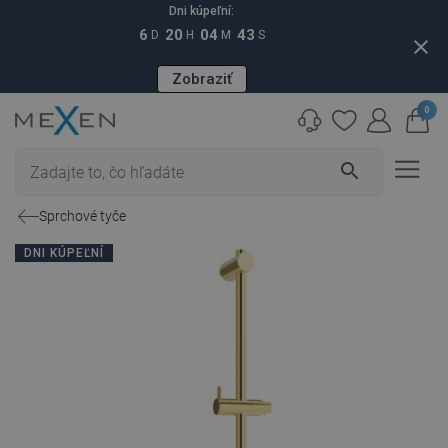
Dni kúpeľní:
6
20
04
42
D
H
M
S
close
Zobraziť
0
search
Sprchové tyče
DNI KÚPEĽNÍ