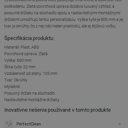
poškodeniu. Zlatá povrchová úprava dodáva luxusný vzhľad, a
posuvné držiaky na slúchadlo spolu s nastaviteľnými montážnymi
držiakmi umožňujú ľahkú personalizáciu. Výška tyče je 800 mm a jej
tvar je okrúhly, čo z nej robí nielen praktickú, ale aj štýlovú voľbu.
Špecifikácia produktu:
Materiál: Plast, ABS
Povrchová úprava: Zlatá
Výška: 800 mm
Šírka tyče: 22 mm
Vzdialenosť od steny: 105 mm
Tvar: Okrúhly
Mýdelník
Posuvný držiak na slúchadlo
Nastaviteľné montážne držiaky
Inovatívne riešenia používané v tomto produkte
PerfectClean