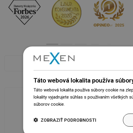
Pokladňa viac
Táto webová lokalita používa súbor
Táto webová lokalita používa súbory cookie na zle
lokality vyjadrujete súhlas s používaním všetkých 
súborov cookie.
Dowiedz się więcej
Dostupnosť tovaru
Naše výrobky na vás čakajú v
ZOBRAZIŤ PODROBNOSTI
modernom sklade.Vždy pripravený na
prepravu!