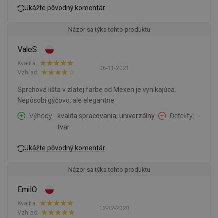
Ukážte pôvodný komentár
Názor sa týka tohto produktu
ValeS
Kvalita:
06-11-2021
Vzhľad:
Sprchová lišta v zlatej farbe od Mexen je vynikajúca.
Nepôsobí gýčovo, ale elegantne.
Výhody
kvalita spracovania, univerzálny
Defekty
-
tvar
Ukážte pôvodný komentár
Názor sa týka tohto produktu
EmilO
Kvalita:
12-12-2020
Vzhľad: