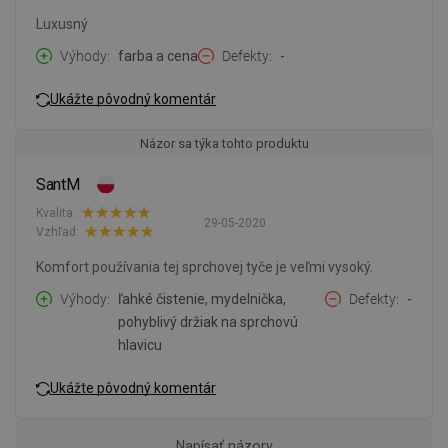
Luxusný
Výhody
farba a cena
Defekty
-
Ukážte pôvodný komentár
Názor sa týka tohto produktu
SantM
Kvalita:
29-05-2020
Vzhľad:
Komfort používania tej sprchovej tyče je veľmi vysoký.
Výhody
ľahké čistenie, mydelnička,
Defekty
-
pohyblivý držiak na sprchovú
hlavicu
Ukážte pôvodný komentár
Napísať názory