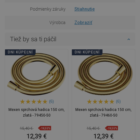
Podmienky záruky
Stiahnutie
Výrobca
Zobraziť
Tiež by sa ti páčil
DNI KÚPEĽNÍ
DNI KÚPEĽNÍ
(6)
(6)
Mexen sprchová hadica 150 cm,
Mexen sprchová hadica 150 cm,
zlatá - 79450-50
zlatá - 79460-50
15,40 €
15,40 €
-19,55%
-19,55%
12,39 €
12,39 €