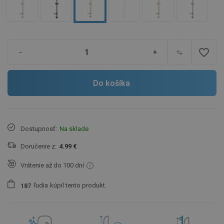
favorite_border
-
+
Do košíka
Dostupnosť:
Na sklade
Doručenie z:
4.99 €
Vrátenie až do 100 dní
ľudia
kúpil tento produkt.
1
8
7