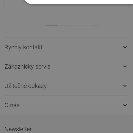
Rýchly kontakt

Zákaznícky servis

Užitočné odkazy

O nás

Newsletter