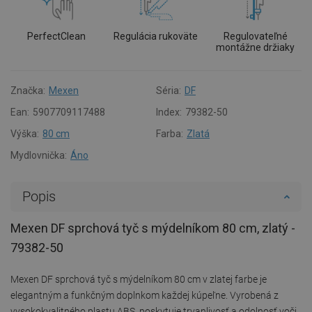
PerfectClean
Regulácia rukoväte
Regulovateľné
montážne držiaky
Značka:
Mexen
Séria:
DF
Ean:
5907709117488
Index:
79382-50
Výška:
80 cm
Farba:
Zlatá
Mydlovnička:
Áno
Popis
Mexen DF sprchová tyč s mýdelníkom 80 cm, zlatý -
79382-50
Mexen DF sprchová tyč s mýdelníkom 80 cm v zlatej farbe je
elegantným a funkčným doplnkom každej kúpeľne. Vyrobená z
vysokokvalitného plastu ABS, poskytuje trvanlivosť a odolnosť voči