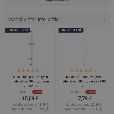
Výrobky z tej istej série
DNI KÚPEĽNÍ
DNI KÚPEĽNÍ
(6)
(5)
Mexen DF sprchová tyč s
Mexen DF sprchová tyč s
mydelničkou 80 cm, chróm -
mydelničkou 80 cm, biela - 79382-
79382-00
20
18,80 €
22,20 €
-19,73%
-19,86%
15,09 €
17,79 €
Katalógová cena:
18,80 €
Katalógová cena:
22,20 €
Najnižšia cena: 15,09 €
Najnižšia cena: 17,79 €