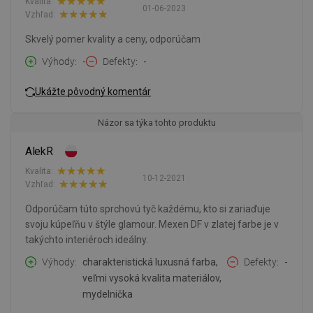
Kvalita:
01-06-2023
Vzhľad:
Skvelý pomer kvality a ceny, odporúčam
Výhody
-
Defekty
-
Ukážte pôvodný komentár
Názor sa týka tohto produktu
AlekR
Kvalita:
10-12-2021
Vzhľad:
Odporúčam túto sprchovú tyč každému, kto si zariaďuje
svoju kúpeľňu v štýle glamour. Mexen DF v zlatej farbe je v
takýchto interiéroch ideálny.
Výhody
charakteristická luxusná farba,
Defekty
-
veľmi vysoká kvalita materiálov,
mydelnička