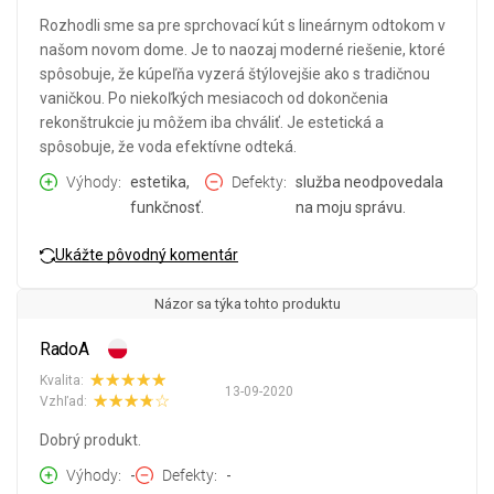
Rozhodli sme sa pre sprchovací kút s lineárnym odtokom v
našom novom dome. Je to naozaj moderné riešenie, ktoré
spôsobuje, že kúpeľňa vyzerá štýlovejšie ako s tradičnou
vaničkou. Po niekoľkých mesiacoch od dokončenia
rekonštrukcie ju môžem iba chváliť. Je estetická a
spôsobuje, že voda efektívne odteká.
Výhody
estetika,
Defekty
služba neodpovedala
funkčnosť.
na moju správu.
Ukážte pôvodný komentár
Názor sa týka tohto produktu
RadoA
Kvalita:
13-09-2020
Vzhľad:
Dobrý produkt.
Výhody
-
Defekty
-