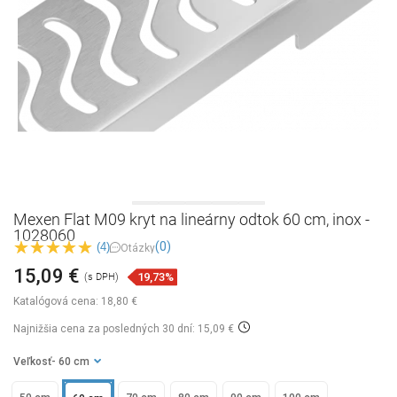
Mexen Flat M09 kryt na lineárny odtok 60 cm, inox -
1028060
(0)
(4)
Otázky
15,09 €
19,73%
(s DPH)
Katalógová cena:
18,80 €
Najnižšia cena za posledných 30 dní: 15,09 €
Veľkosť
- 60 cm