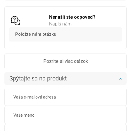
Porovnaj
favorite_border
Obľúbené
Porovnaj
favorite_border
Obľúbené
Nenašli ste odpoveď?
Napíš nám
Položte nám otázku
Pozrite si viac otázok
Spýtajte sa na produkt