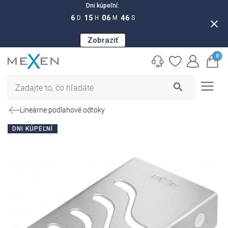
Dni kúpeľní:
6
15
06
45
D
H
M
S
close
Zobraziť
0
search
Lineárne podlahové odtoky
DNI KÚPEĽNÍ