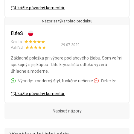
Ukážte pôvodný komentár
Názor sa týka tohto produktu
EufeS
Kvalita:
29-07-2020
Vzhľad:
Základná položka pri výbere podlahového žľabu. Som veľmi
spokojný s jej kúpou. Táto krycia lišta odtoku vyzerá
úhľadne a moderne.
Výhody
moderný štýl, funkčné riešenie.
Defekty
-
Ukážte pôvodný komentár
Napísať názory