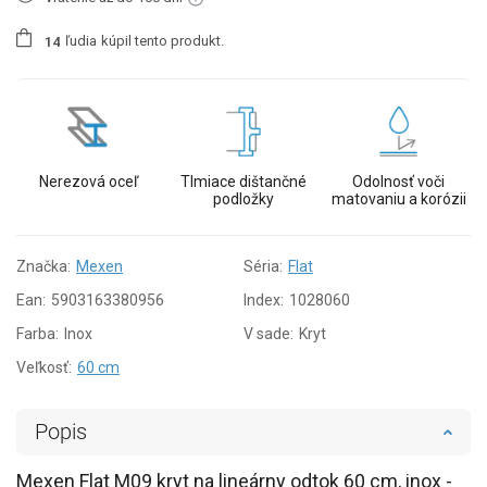
ľudia
kúpil tento produkt.
1
4
Nerezová oceľ
Tlmiace dištančné
Odolnosť voči
podložky
matovaniu a korózii
Značka:
Mexen
Séria:
Flat
Ean:
5903163380956
Index:
1028060
Farba:
Inox
V sade:
Kryt
Veľkosť:
60 cm
Popis
Mexen Flat M09 kryt na lineárny odtok 60 cm, inox -