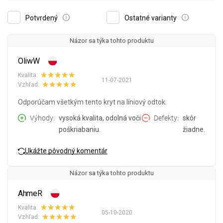
Potvrdený
Ostatné varianty
Názor sa týka tohto produktu
OliwW
Kvalita:
11-07-2021
Vzhľad:
Odporúčam všetkým tento kryt na líniový odtok.
Výhody
vysoká kvalita, odolná voči
Defekty
skôr
poškriabaniu.
žiadne.
Ukážte pôvodný komentár
Názor sa týka tohto produktu
AhmeR
Kvalita:
05-10-2020
Vzhľad: