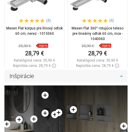
(4)
(4)
Mexen Flat korpus pre líniový odtok
Mexen Flat 360° rotujúce teleso
60 cm, nerez - 1015060
pre lineárny odtok 60 cm, inox -
1040060
35,90 €
35,90 €
-19,81%
-19,81%
28,79 €
28,79 €
Katalógová cena:
35,90 €
Katalógová cena:
35,90 €
Najnižšia cena: 28,79 €
Najnižšia cena: 28,79 €
Dostupnosť:
Na sklade
Dostupnosť:
Na sklade
Inšpirácie
Do košíka
Do košíka
Porovnaj
favorite_border
Obľúbené
Porovnaj
favorite_border
Obľúbené