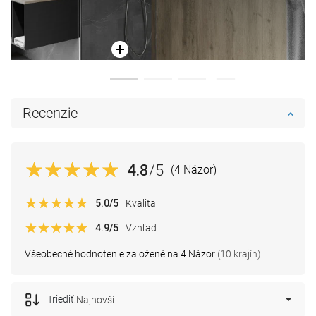
Recenzie
4.8
/5
(4 Názor)
5.0
/5
Kvalita
4.9
/5
Vzhľad
Všeobecné hodnotenie založené na 4 Názor
(10 krajín)
Triediť:
Najnovší