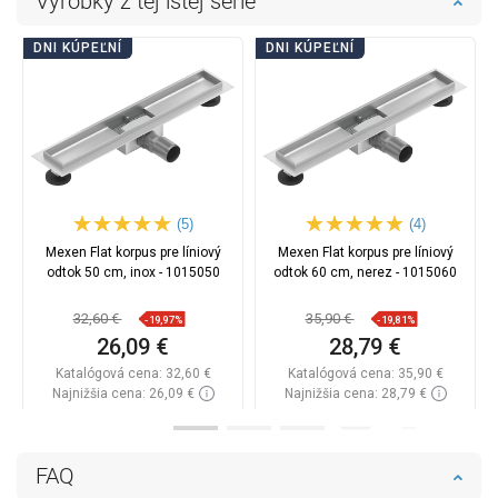
Výrobky z tej istej série
DNI KÚPEĽNÍ
DNI KÚPEĽNÍ
(5)
(4)
Mexen Flat korpus pre líniový
Mexen Flat korpus pre líniový
odtok 50 cm, inox - 1015050
odtok 60 cm, nerez - 1015060
32,60 €
35,90 €
-19,97%
-19,81%
26,09 €
28,79 €
Katalógová cena:
32,60 €
Katalógová cena:
35,90 €
Najnižšia cena: 26,09 €
Najnižšia cena: 28,79 €
Dostupnosť:
Na sklade
Dostupnosť:
Na sklade
Do košíka
Do košíka
FAQ