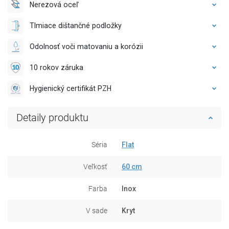
Nerezová oceľ
Tlmiace dištančné podložky
Odolnosť voči matovaniu a korózii
10 rokov záruka
Hygienický certifikát PZH
Detaily produktu
Séria
Flat
Veľkosť
60 cm
Farba
Inox
V sade
Kryt