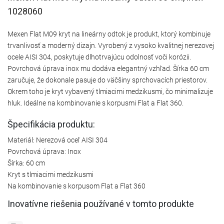
1028060
Mexen Flat M09 kryt na lineárny odtok je produkt, ktorý kombinuje
trvanlivosť a moderný dizajn. Vyrobený z vysoko kvalitnej nerezovej
ocele AISI 304, poskytuje dlhotrvajúcu odolnosť voči korózii.
Povrchová úprava inox mu dodáva elegantný vzhľad. Šírka 60 cm
zaručuje, že dokonale pasuje do väčšiny sprchovacích priestorov.
Okrem toho je kryt vybavený tlmiacimi medzikusmi, čo minimalizuje
hluk. Ideálne na kombinovanie s korpusmi Flat a Flat 360.
Špecifikácia produktu:
Materiál: Nerezová oceľ AISI 304
Povrchová úprava: Inox
Šírka: 60 cm
Kryt s tlmiacimi medzikusmi
Na kombinovanie s korpusom Flat a Flat 360
Inovatívne riešenia používané v tomto produkte