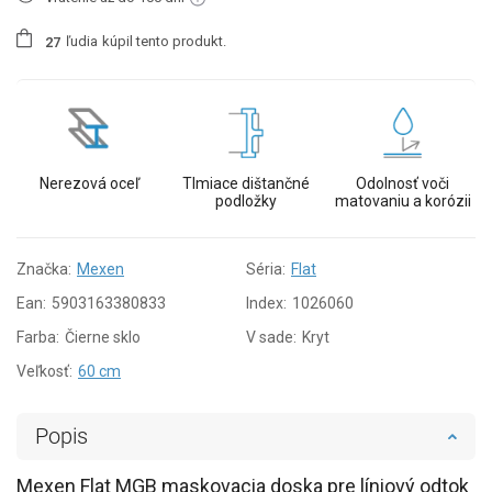
ľudia
kúpil tento produkt.
2
7
Nerezová oceľ
Tlmiace dištančné
Odolnosť voči
podložky
matovaniu a korózii
Značka:
Mexen
Séria:
Flat
Ean:
5903163380833
Index:
1026060
Farba:
Čierne sklo
V sade:
Kryt
Veľkosť:
60 cm
Popis
Mexen Flat MGB maskovacia doska pre líniový odtok