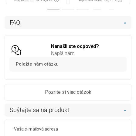
Dostupnosť:
Na sklade
Dostupnosť:
Na sklade
Do košíka
Do košíka
FAQ
Porovnaj
favorite_border
Obľúbené
Porovnaj
favorite_border
Obľúbené
Nenašli ste odpoveď?
Napíš nám
Položte nám otázku
Pozrite si viac otázok
Spýtajte sa na produkt