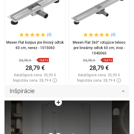
(4)
(4)
Mexen Flat korpus pre líniový odtok
Mexen Flat 360° rotujúce teleso
60 cm, nerez - 1015060
pre lineárny odtok 60 cm, inox -
1040060
35,90 €
35,90 €
-19,81%
-19,81%
28,79 €
28,79 €
Katalógová cena:
35,90 €
Katalógová cena:
35,90 €
Najnižšia cena: 28,79 €
Najnižšia cena: 28,79 €
Dostupnosť:
Na sklade
Dostupnosť:
Na sklade
Inšpirácie
Do košíka
Do košíka
Porovnaj
favorite_border
Obľúbené
Porovnaj
favorite_border
Obľúbené