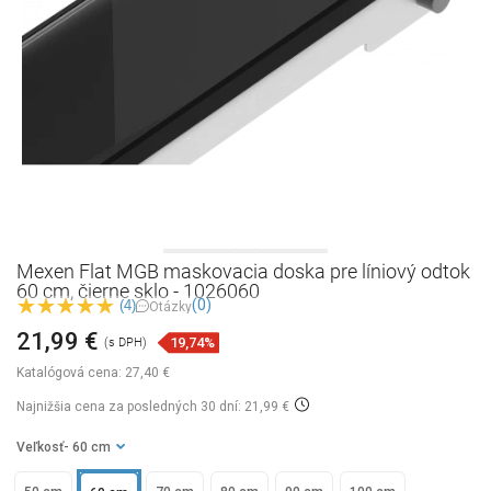
Mexen Flat MGB maskovacia doska pre líniový odtok
60 cm, čierne sklo - 1026060
(0)
(4)
Otázky
21,99 €
19,74%
(s DPH)
Katalógová cena:
27,40 €
Najnižšia cena za posledných 30 dní: 21,99 €
Veľkosť
- 60 cm