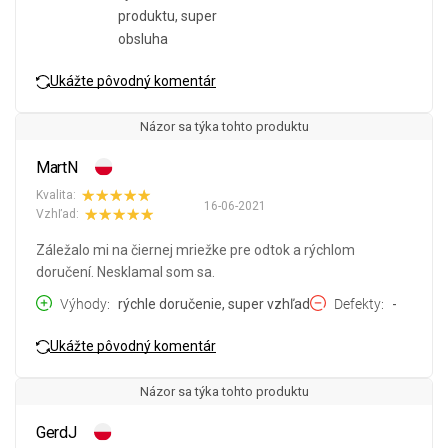
produktu, super
obsluha
Ukážte pôvodný komentár
Názor sa týka tohto produktu
MartN
Kvalita:
16-06-2021
Vzhľad:
Záležalo mi na čiernej mriežke pre odtok a rýchlom
doručení. Nesklamal som sa.
Výhody
rýchle doručenie, super vzhľad
Defekty
-
Ukážte pôvodný komentár
Názor sa týka tohto produktu
GerdJ