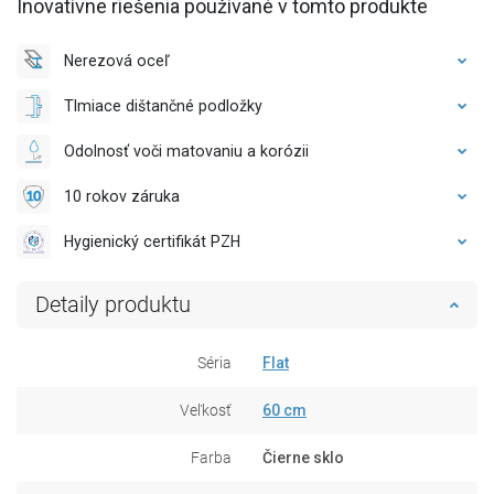
Inovatívne riešenia používané v tomto produkte
Nerezová oceľ
Tlmiace dištančné podložky
Odolnosť voči matovaniu a korózii
10 rokov záruka
Hygienický certifikát PZH
Detaily produktu
Séria
Flat
Veľkosť
60 cm
Farba
Čierne sklo