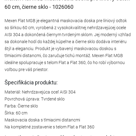
60 cm, čierne sklo - 1026060
Mexen Flat MGB je elegantná maskovacia doska pre líniový odtok
so šírkou 60 cm, vyrobená z vysokokvalitnej nehrdzavejúcej ocele
AISI 304 a dokončená čiernym tvrdeným sklom. Jej moderný vzhľad
sa dokonale hodí do každej kúpeľne a čierne sklo dodáva interiéru
štýl a eleganciu. Produkt je vybavený maskovacou doskou s
tlmiacimi distancmi, čo zaručuje tichú montáž. Mexen Flat MGB
ideálne spolupracuje s telom Flat a Flat 360, čo ho robí výbornou
voľbou pre váš priestor.
Špecifikácia produktu:
Materiál: Nehrdzavejúca oceľ AISI 304
Povrchová úprava: Tvrdené sklo
Farba: Čierne sklo
Šírka: 60 cm
Maskovacia doska s tlmiacimi distancmi
Na kompletné zostavenie s telom Flat a Flat 360