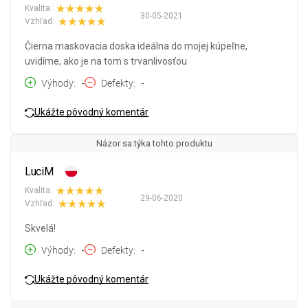
Kvalita:
30-05-2021
Vzhľad:
Čierna maskovacia doska ideálna do mojej kúpeľne,
uvidíme, ako je na tom s trvanlivosťou
Výhody
-
Defekty
-
Ukážte pôvodný komentár
Názor sa týka tohto produktu
LuciM
Kvalita:
29-06-2020
Vzhľad:
Skvelá!
Výhody
-
Defekty
-
Ukážte pôvodný komentár