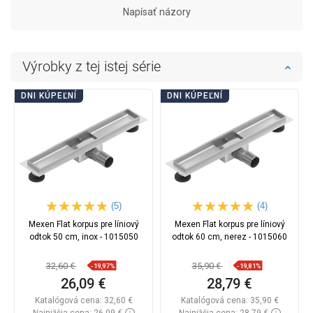
Napísať názory
Výrobky z tej istej série
DNI KÚPEĽNÍ
DNI KÚPEĽNÍ
(5)
(4)
Mexen Flat korpus pre líniový
Mexen Flat korpus pre líniový
odtok 50 cm, inox - 1015050
odtok 60 cm, nerez - 1015060
32,60 €
35,90 €
-19,97%
-19,81%
26,09 €
28,79 €
Katalógová cena:
32,60 €
Katalógová cena:
35,90 €
Najnižšia cena: 26,09 €
Najnižšia cena: 28,79 €