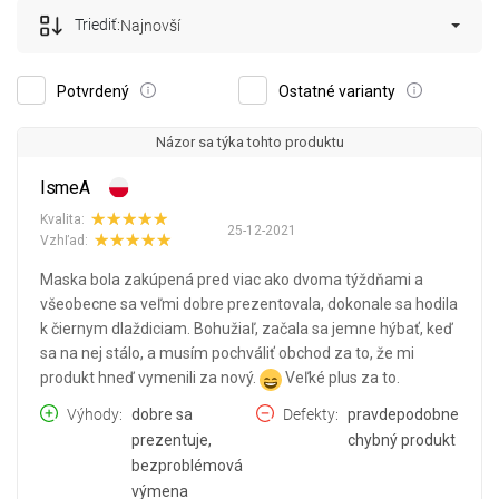
Triediť:
Najnovší
Potvrdený
Ostatné varianty
Názor sa týka tohto produktu
IsmeA
Kvalita:
25-12-2021
Vzhľad:
Maska bola zakúpená pred viac ako dvoma týždňami a
všeobecne sa veľmi dobre prezentovala, dokonale sa hodila
k čiernym dlaždiciam. Bohužiaľ, začala sa jemne hýbať, keď
sa na nej stálo, a musím pochváliť obchod za to, že mi
produkt hneď vymenili za nový.
Veľké plus za to.
Výhody
dobre sa
Defekty
pravdepodobne
prezentuje,
chybný produkt
bezproblémová
výmena