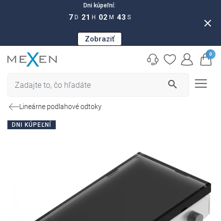
Dni kúpeľní:
7
21
02
42
D
H
M
S
close
Zobraziť
0
search
Lineárne podlahové odtoky
DNI KÚPEĽNÍ