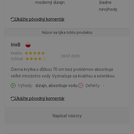
moderný dizajn.
žiadne
nevýhody.
Ukážte pôvodný komentár
Názor sa týka tohto produktu
IrisB
Kvalita:
28-07-2020
Vzhľad:
Čierna krytka s dĺžkou 70 cm bez problémov absorbuje
veľké množstvo vody. Vyznačuje sa kvalitou a estetikou.
Výhody
dizajn, absorbuje vodu.
Defekty
-
Ukážte pôvodný komentár
Napísať názory