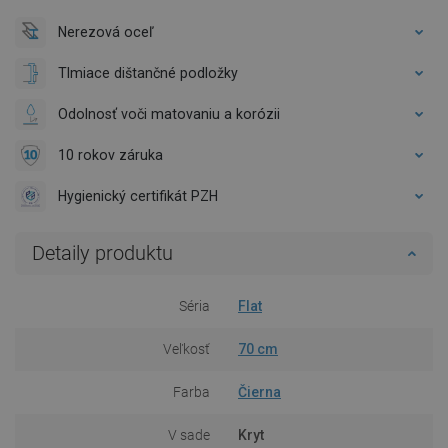
Nerezová oceľ
Tlmiace dištančné podložky
Odolnosť voči matovaniu a korózii
10 rokov záruka
Hygienický certifikát PZH
Detaily produktu
Séria
Flat
Veľkosť
70 cm
Farba
Čierna
V sade
Kryt