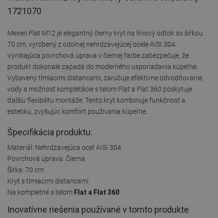
1721070
Mexen Flat M12 je elegantný čierny kryt na líniový odtok so šírkou
70 cm, vyrobený z odolnej nehrdzavejúcej ocele AISI 304.
Vynikajúca povrchová úprava v čiernej farbe zabezpečuje, že
produkt dokonale zapadá do moderného usporiadania kúpeľne.
Vybavený tlmiacimi distancami, zaručuje efektívne odvodňovanie
vody a možnosť kompletácie s telom Flat a Flat 360 poskytuje
ďalšiu flexibilitu montáže. Tento kryt kombinuje funkčnosť a
estetiku, zvyšujúc komfort používania kúpeľne.
Špecifikácia produktu:
Materiál: Nehrdzavejúca oceľ AISI 304
Povrchová úprava: Čierna
Šírka: 70 cm
Kryt s tlmiacimi distancami
Na kompletné s telom
Flat a Flat 360
Inovatívne riešenia používané v tomto produkte