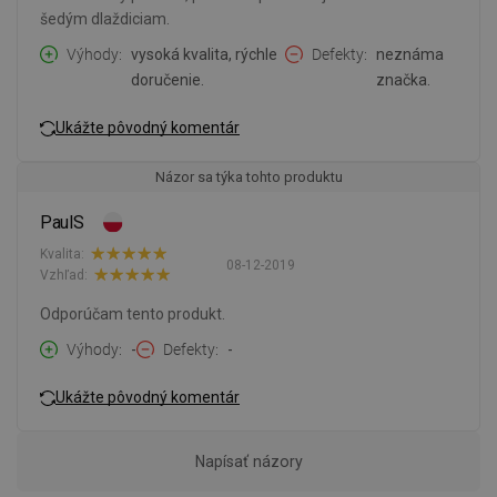
šedým dlaždiciam.
Výhody
vysoká kvalita, rýchle
Defekty
neznáma
doručenie.
značka.
Ukážte pôvodný komentár
Názor sa týka tohto produktu
PaulS
Kvalita:
08-12-2019
Vzhľad:
Odporúčam tento produkt.
Výhody
-
Defekty
-
Ukážte pôvodný komentár
Napísať názory