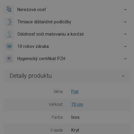
Nerezová oceľ
Tlmiace dištančné podložky
Odolnosť voči matovaniu a korózii
10 rokov záruka
Hygienický certifikát PZH
Detaily produktu
Séria
Flat
Veľkosť
70 cm
Farba
Inox
V sade
Kryt