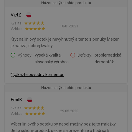
Názor sa týka tohto produktu
VictZ
Kvalita:
18-01-2021
Vzhľad:
Kryt na líniový odtok je nevyhnutný a tento z ponuky Mexen
je naozaj dobrej kvality.
Výhody
vysoká kvalita,
Defekty
problematická
slovenský výrobca.
demontáž.
Ukážte pôvodný komentár
Názor sa týka tohto produktu
EmilK
Kvalita:
29-05-2020
Vzhľad:
Výber líniového odtoku by nebol možný bez tejto mriežky.
Je to solídny produkt, pekne sa prezentuje a hodí sa k