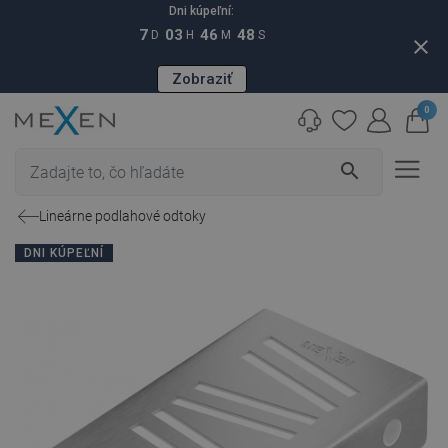
Dni kúpeľní:
7
03
46
47
D
H
M
S
close
Zobraziť
0
search
Lineárne podlahové odtoky
DNI KÚPEĽNÍ