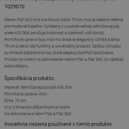
1029070
Mexen Flat M22 kryt pre líniový odtok 70 cm, inox je ideálne riešenie
pre moderné kúpeľne. Vyrobený z vysokokvalitnej nehrdzavejúcej
ocele AISI 304 zaručuje trvácnosť a odolnosť voči korózii.
Povrchová úprava typu inox mu dodáva elegantný vzhľad a šírka
70 cm z neho robí funkčný a univerzálny produkt. Ďalšou výhodou
sú tlmiace dištančné prvky, ktoré zlepšujú komfort používania.
Produkt je určený na dokončenie s telom Flat a Flat 360, čo zaisťuje
súlad dizajnu.
Špecifikácia produktu:
Materiál: Nehrdzavejúca oceľ AISI 304
Povrchová úprava: Inox
Šírka: 70 cm
Kryt s tlmiacimi dištančnými prvkami
Na dokončenie s telom Flat a Flat 360
Inovatívne riešenia používané v tomto produkte