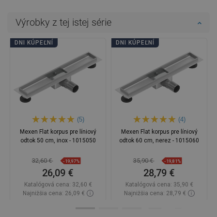
Výrobky z tej istej série
DNI KÚPEĽNÍ
DNI KÚPEĽNÍ
(5)
(4)
Mexen Flat korpus pre líniový
Mexen Flat korpus pre líniový
odtok 50 cm, inox - 1015050
odtok 60 cm, nerez - 1015060
32,60 €
35,90 €
-19,97%
-19,81%
26,09 €
28,79 €
Katalógová cena:
32,60 €
Katalógová cena:
35,90 €
Najnižšia cena: 26,09 €
Najnižšia cena: 28,79 €
Dostupnosť:
Na sklade
Dostupnosť:
Na sklade