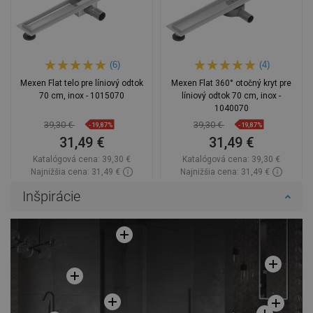
(6)
(4)
Mexen Flat telo pre líniový odtok
Mexen Flat 360° otočný kryt pre
70 cm, inox - 1015070
líniový odtok 70 cm, inox -
1040070
39,30 €
39,30 €
-19,87%
-19,87%
31,49 €
31,49 €
Katalógová cena:
39,30 €
Katalógová cena:
39,30 €
Najnižšia cena: 31,49 €
Najnižšia cena: 31,49 €
Dostupnosť:
Na sklade
Dostupnosť:
Na sklade
Inšpirácie
Do košíka
Do košíka
Porovnaj
favorite_border
Obľúbené
Porovnaj
favorite_border
Obľúbené