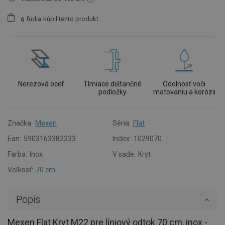
ľudia
kúpil tento produkt.
6
Nerezová oceľ
Tlmiace dištančné
Odolnosť voči
podložky
matovaniu a korózii
Značka:
Mexen
Séria:
Flat
Ean:
5903163382233
Index:
1029070
Farba:
Inox
V sade:
Kryt
Veľkosť:
70 cm
Popis
Mexen Flat Kryt M22 pre líniový odtok 70 cm, inox -