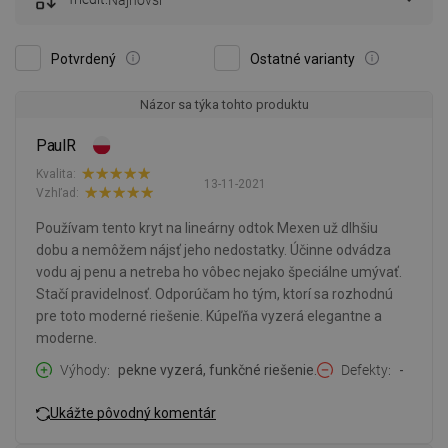
Najnovší
Potvrdený
Ostatné varianty
Názor sa týka tohto produktu
PaulR
Kvalita:
13-11-2021
Vzhľad:
Používam tento kryt na lineárny odtok Mexen už dlhšiu
dobu a nemôžem nájsť jeho nedostatky. Účinne odvádza
vodu aj penu a netreba ho vôbec nejako špeciálne umývať.
Stačí pravidelnosť. Odporúčam ho tým, ktorí sa rozhodnú
pre toto moderné riešenie. Kúpeľňa vyzerá elegantne a
moderne.
Výhody
pekne vyzerá, funkčné riešenie.
Defekty
-
Ukážte pôvodný komentár