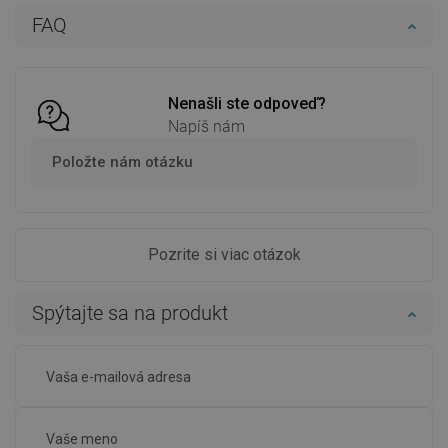
Do košíka
Do košíka
FAQ
Porovnaj
favorite_border
Obľúbené
Porovnaj
favorite_border
Obľúbené
Nenašli ste odpoveď?
Napíš nám
Položte nám otázku
Pozrite si viac otázok
Spýtajte sa na produkt