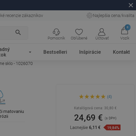
close
ké recenzie zákazníkov
Najlepšia cena/kvalita
0
search
Pomocník
Obľúbené
Účtovať
Vozík
adný
Bestselleri
Inšpirácie
Kontakt
tok
rne sklo - 1026070
Mexen Flat MGB kryt na
(4)
líniový odtok 70 cm, čierne
sklo - 1026070
Katalógová cena:
30,80 €
či matovaniu
24,69 €
rózii
(s DPH)
Lacnejšie
6,11 €
19,84%