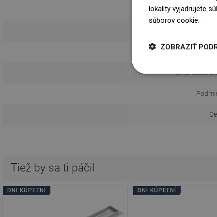
lokality vyjadrujete 
Vzor
súborov cookie.
Dowi
Možnosť nalepen
ZOBRAZIŤ POD
Návod 
Informácie o 
Podmie
Ce
Tiež by sa ti páčil
DNI KÚPEĽNÍ
DNI KÚPEĽNÍ