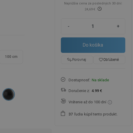
Najnižšia cena za posledných 30 dní:
24,69 €
-
+
Do košíka
100 cm
favorite_border
Obľúbené
Porovnaj
Dostupnosť:
Na sklade
Doručenie z:
4.99 €
Vrátenie až do 100 dní
ľudia
kúpil tento produkt.
3
7