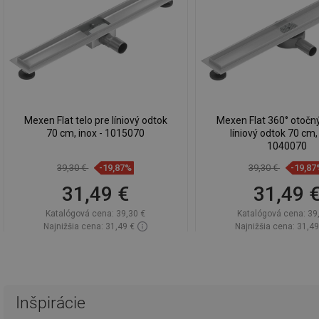
Mexen Flat telo pre líniový odtok
Mexen Flat 360° otočný
70 cm, inox - 1015070
líniový odtok 70 cm, 
1040070
39,30 €
-19,87%
39,30 €
-19,87
31,49 €
31,49 
Katalógová cena:
39,30 €
Katalógová cena:
39
Najnižšia cena: 31,49 €
Najnižšia cena: 31,49
Dostupnosť:
Na sklade
Dostupnosť:
Na sk
Do košíka
Do košíka
Porovnaj
favorite_border
Obľúbené
Porovnaj
favorite_border
Ob
Inšpirácie