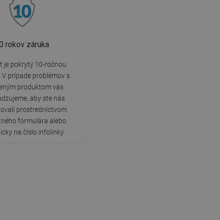
0 rokov záruka
 je pokrytý 10-ročnou
 V prípade problémov s
eným produktom vás
dzujeme, aby ste nás
ovali prostredníctvom
tného formulára alebo
icky na číslo infolinky.