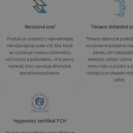
Nerezová oceľ
Tlmiace dištančné p
Produkt je vyrobený z najkvalitnejšej
Tlmiace dištančné podlož
nehrdzavejúcej ocele AISI 304, ktorá
rovnomerné položenie m
sa vyznačuje vysokou odolnosťou
panelu, čím zabezpeč
voči korózii a poškodeniu. Je to pevný
estetický vzhľad. Účinne
materiál, ktorý zaručuje dlhoročné,
treniu roštu o púzdro a z
spoľahlivé používanie.
vznikajúci pri dopade vod
odtok.
Hygienický certifikát PZH