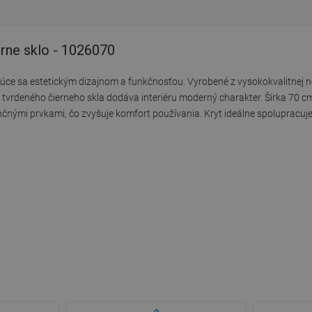
erne sklo - 1026070
ujúce sa estetickým dizajnom a funkčnosťou. Vyrobené z vysokokvalitnej n
z tvrdeného čierneho skla dodáva interiéru moderný charakter. Šírka 70 c
nými prvkami, čo zvyšuje komfort používania. Kryt ideálne spolupracuje s