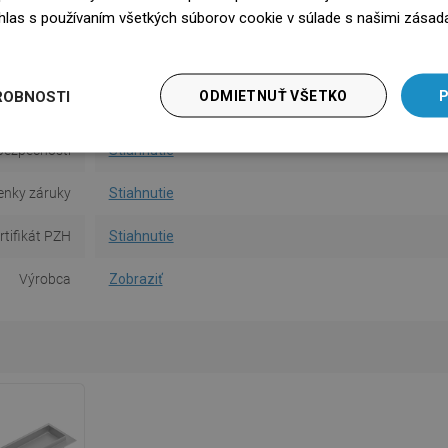
súhlas s používaním všetkých súborov cookie v súlade s našimi zásad
 maskovaní
MGB
edz się więcej
ia dlaždice
Nie
ROBNOSTI
ODMIETNUŤ VŠETKO
P
na obsluhu
Stiahnutie
bezpečnosti
Stiahnutie
nky záruky
Stiahnutie
rtifikát PZH
Stiahnutie
Výrobca
Zobraziť