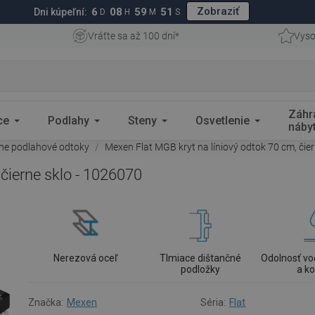
Zobraziť
6
08
59
50
Dni kúpeľní:
D
H
M
S
Vráťte sa až 100 dní*
Vyso
Záhr
ce
Podlahy
Steny
Osvetlenie
náby
rne podlahové odtoky
Mexen Flat MGB kryt na líniový odtok 70 cm, čie
 čierne sklo - 1026070
Nerezová oceľ
Tlmiace dištančné
Odolnosť vo
podložky
a ko
Značka:
Mexen
Séria:
Flat