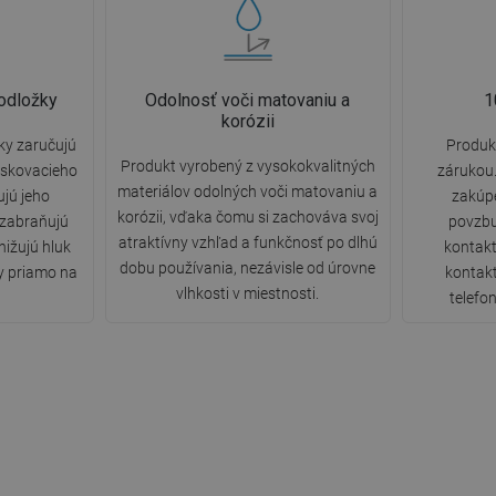
odložky
Odolnosť voči matovaniu a
1
korózii
ky zaručujú
Produkt
Produkt vyrobený z vysokokvalitných
askovacieho
zárukou.
materiálov odolných voči matovaniu a
ujú jeho
zakúp
korózii, vďaka čomu si zachováva svoj
 zabraňujú
povzbu
atraktívny vzhľad a funkčnosť po dlhú
nižujú hluk
kontakt
dobu používania, nezávisle od úrovne
y priamo na
kontak
vlhkosti v miestnosti.
telefon