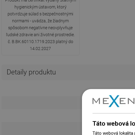
Produkt má certifikát vydaný Štátnym
hygienickým ústavom, ktorý
potvrdzuje súlad s bezpečnostnými
normami - uvádza, že žiadnym
spôsobom negatívne neovplyvňuje
ľudské zdravie ani životné prostredie.
č. B.BK.60110.1719.2023 platný do
14.02.2027
Detaily produktu
Táto webová lo
Táto webová lokalita