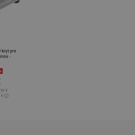
 kryt pre
inox -
%
€
,30 €
 €
lade
ľúbené