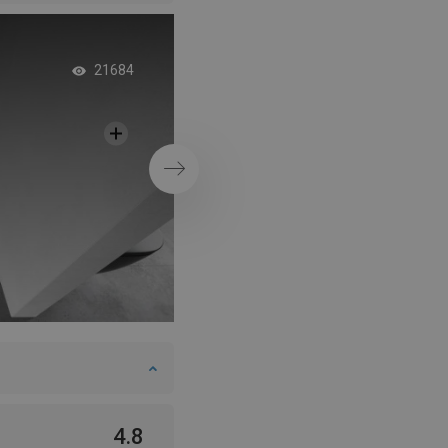
Nástenné police - id
21684
doplnok do kúpeľne
modernom dizajne
Ďalej
4.8