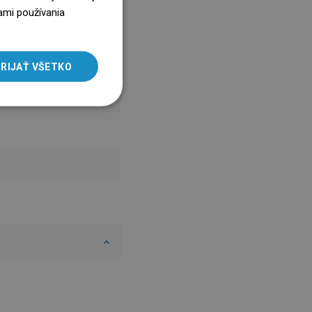
ENGLISH
ami používania
SLOVAK
LITHUANIAN
RIJAŤ VŠETKO
ROMANIAN
HUNGARIAN
FRENCH
ITALIAN
SPANISH
UKRAINIAN
BULGARIAN
ESTONIAN
DUTCH
LATVIAN