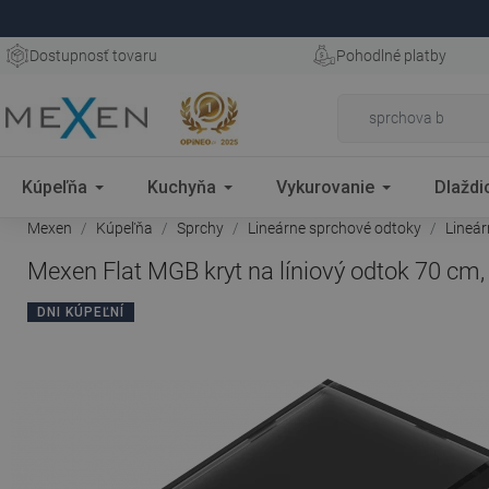
Dostupnosť tovaru
Pohodlné platby
Kúpeľňa
Kuchyňa
Vykurovanie
Dlaždi
Mexen
Kúpeľňa
Sprchy
Lineárne sprchové odtoky
Lineá
Mexen Flat MGB kryt na líniový odtok 70 cm,
DNI KÚPEĽNÍ