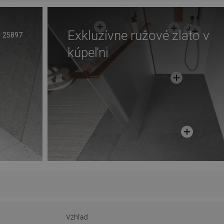
Exkluzívne ružové zlato v
25897
kúpeľni
Vzhľad