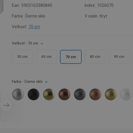
Ean:
5903163380840
Index:
1026070
Farba:
Čierne sklo
V sade:
Kryt
Veľkosť:
70 cm
Veľkosť
- 70 cm
50 cm
60 cm
80 cm
90 cm
70 cm
Farba
- Čierne sklo