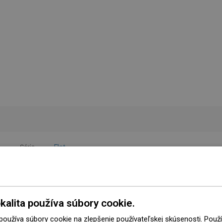
Séria
Flat
Veľkosť
70 cm
Farba
Čierne sklo
kalita používa súbory cookie.
V sade
Kryt
 používa súbory cookie na zlepšenie používateľskej skúsenosti. Pou