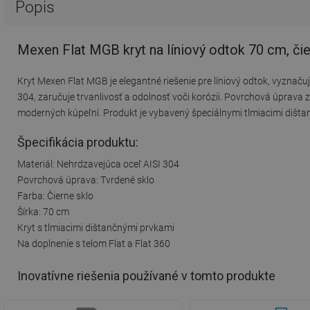
Popis
Mexen Flat MGB kryt na líniový odtok 70 cm, či
Kryt Mexen Flat MGB je elegantné riešenie pre líniový odtok, vyznač
304, zaručuje trvanlivosť a odolnosť voči korózii. Povrchová úprava 
moderných kúpeľní. Produkt je vybavený špeciálnymi tlmiacimi dištanč
Špecifikácia produktu:
Materiál: Nehrdzavejúca oceľ AISI 304
Povrchová úprava: Tvrdené sklo
Farba: Čierne sklo
Šírka: 70 cm
Kryt s tlmiacimi dištančnými prvkami
Na doplnenie s telom Flat a Flat 360
Inovatívne riešenia používané v tomto produkte