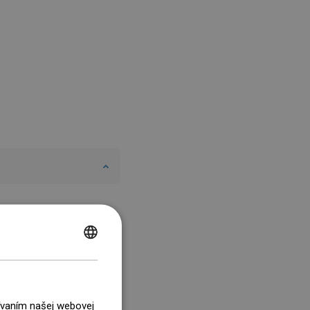
POLISH
CZECH
GERMAN
žívaním našej webovej