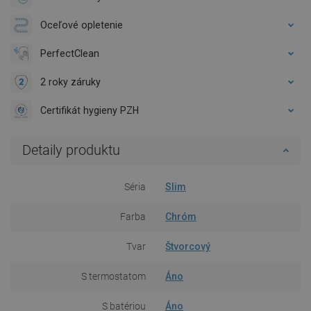
Oceľové opletenie
PerfectClean
2 roky záruky
Certifikát hygieny PZH
Detaily produktu
Séria
Slim
Farba
Chróm
Tvar
Štvorcový
S termostatom
Áno
S batériou
Áno