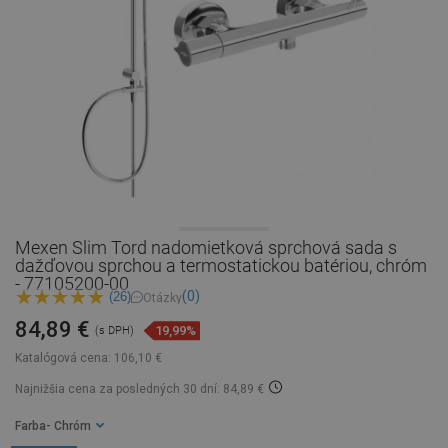
Mexen Slim Tord nadomietková sprchová sada s
dažďovou sprchou a termostatickou batériou, chróm
- 77105200-00
(0)
(26)
Otázky
84,89 €
19,99%
(s DPH)
Katalógová cena:
106,10 €
Najnižšia cena za posledných 30 dní: 84,89 €
Farba
- Chróm