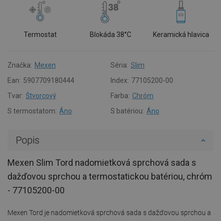
Termostat
Blokáda 38°C
Keramická hlavica
Značka:
Mexen
Séria:
Slim
Ean:
5907709180444
Index:
77105200-00
Tvar:
Štvorcový
Farba:
Chróm
S termostatom:
Áno
S batériou:
Áno
Popis
Mexen Slim Tord nadomietková sprchová sada s
dažďovou sprchou a termostatickou batériou, chróm
- 77105200-00
Mexen Tord je nadomietková sprchová sada s dažďovou sprchou a