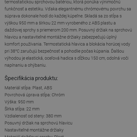
termostatickou sprchovou batériou, ktorá ponúka výnimočnú
funkčnosť a estetiku. Vďaka elegantnému chrómovému povrchu sa
súprava dokonale hodí do každej kúpeľne. Skladá sa zo stĺpa s
výškou 950 mm a šírkou 22 mm vyrobeného z ABS plastu a
dažďovej sprchy s priemerom 200 mm. Posuvný držiak na sprchovú
hlavicu a nastaviteľné montážne držiaky zabezpečujú úplný
komfort používania. Termostatická hlavica a blokácia horúcej vody
pri 38°C zaručujú bezpečnosť a pohodlie počas kúpania. Ďalšou
výhodou je elastická, oceľová hadica s dĺžkou 150 cm, odolná voči
napínaniu a ohýbaniu.
Špecifikácia produktu:
Materiál stĺpa: Plast, ABS
Povrchová úprava stĺpa: Chróm
Výška: 950 mm
Šírka stĺpa: 22 mm
Vzdialenosť od steny: 380 mm
Posuvný držiak na sprchovú hlavicu
Nastaviteľné montážne držiaky
Materiál dažďovej sprchy: Plast