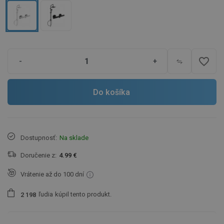
favorite_border
-
+
Do košíka
Dostupnosť:
Na sklade
Doručenie z:
4.99 €
Vrátenie až do 100 dní
ľudia
kúpil tento produkt.
2
1
9
8