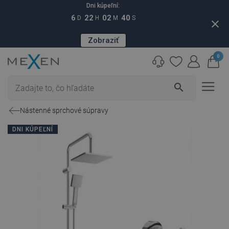
Dni kúpeľní:
6
22
02
39
D
H
M
S
close
Zobraziť
0
search
Nástenné sprchové súpravy
DNI KÚPEĽNÍ