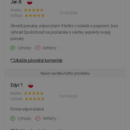
Jan B.
Kvalita:
17-10-2024
Vzhľad:
Skvelá ponuka, odporúčam Všetko v súlade s popisom, bez
výhrad Spoločnosť sa postarala o všetky aspekty svojej
ponuky
Výhody
-
Defekty
-
Ukážte pôvodný komentár
Názor sa týka tohto produktu
Edyt ?.
Kvalita:
10-10-2024
Vzhľad:
Firma odporúčaná
Výhody
-
Defekty
-