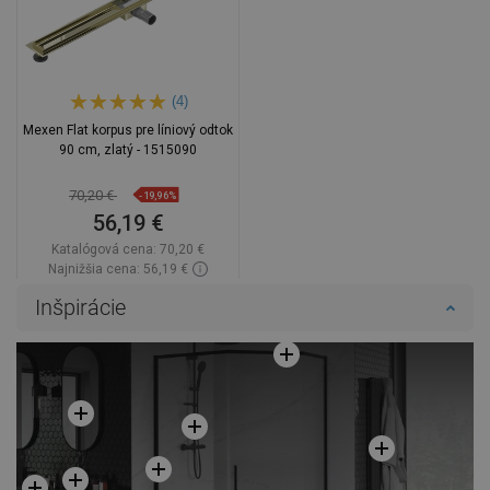
(4)
Mexen Flat korpus pre líniový odtok
90 cm, zlatý - 1515090
70,20 €
-19,96%
56,19 €
Katalógová cena:
70,20 €
Najnižšia cena: 56,19 €
Dostupnosť:
Na sklade
Inšpirácie
Do košíka
Porovnaj
favorite_border
Obľúbené