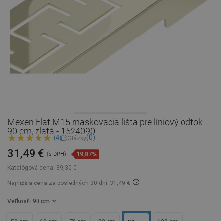
Mexen Flat M15 maskovacia lišta pre líniový odtok
90 cm, zlatá - 1524090
(0)
(4)
Otázky
31,49 €
19,87%
(s DPH)
Katalógová cena:
39,30 €
Najnižšia cena za posledných 30 dní: 31,49 €
Veľkosť
- 90 cm