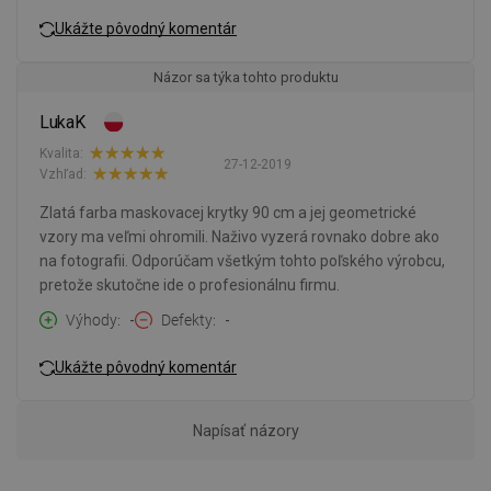
Ukážte pôvodný komentár
Názor sa týka tohto produktu
LukaK
Kvalita:
27-12-2019
Vzhľad:
Zlatá farba maskovacej krytky 90 cm a jej geometrické
vzory ma veľmi ohromili. Naživo vyzerá rovnako dobre ako
na fotografii. Odporúčam všetkým tohto poľského výrobcu,
pretože skutočne ide o profesionálnu firmu.
Výhody
-
Defekty
-
Ukážte pôvodný komentár
Napísať názory