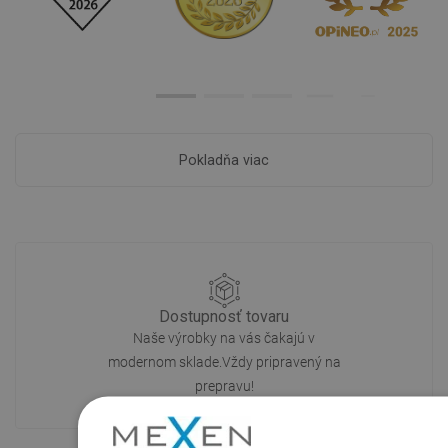
Pokladňa viac
Dostupnosť tovaru
Naše výrobky na vás čakajú v
modernom sklade.Vždy pripravený na
prepravu!