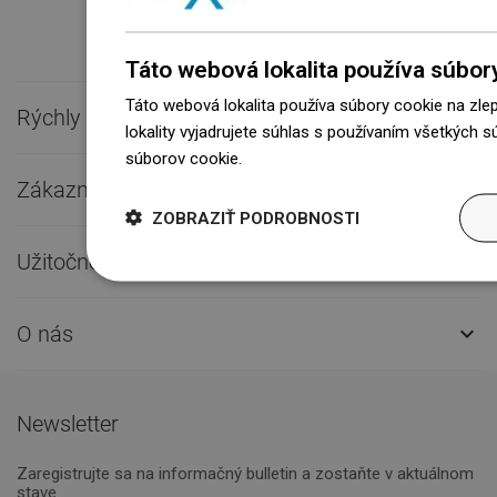
Táto webová lokalita používa súbor
Táto webová lokalita používa súbory cookie na zle
Rýchly kontakt

lokality vyjadrujete súhlas s používaním všetkých 
súborov cookie.
Dowiedz się więcej
Zákaznícky servis

ZOBRAZIŤ PODROBNOSTI
Užitočné odkazy

O nás

Newsletter
Zaregistrujte sa na informačný bulletin a zostaňte v aktuálnom
stave.