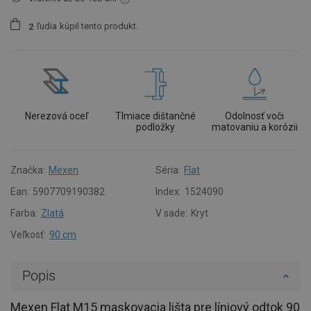
ľudia
kúpil tento produkt.
2
Nerezová oceľ
Tlmiace dištančné
Odolnosť voči
podložky
matovaniu a korózii
Značka:
Mexen
Séria:
Flat
Ean:
5907709190382
Index:
1524090
Farba:
Zlatá
V sade:
Kryt
Veľkosť:
90 cm
Popis
Mexen Flat M15 maskovacia lišta pre líniový odtok 90