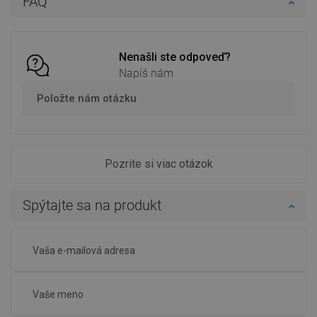
FAQ
Porovnaj
favorite_border
Obľúbené
Porovnaj
favorite_border
Obľúbené
Nenašli ste odpoveď?
Napíš nám
Položte nám otázku
Pozrite si viac otázok
Spýtajte sa na produkt