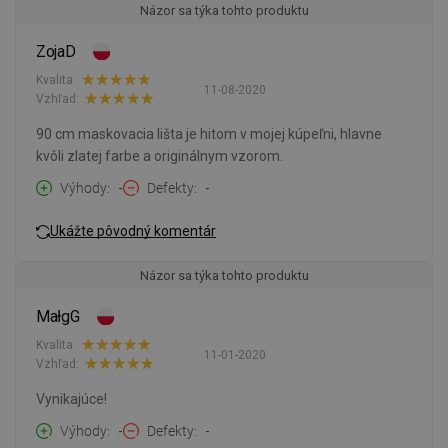
Názor sa týka tohto produktu
ZojaD
Kvalita:
11-08-2020
Vzhľad:
90 cm maskovacia lišta je hitom v mojej kúpeľni, hlavne
kvôli zlatej farbe a originálnym vzorom.
Výhody
-
Defekty
-
Ukážte pôvodný komentár
Názor sa týka tohto produktu
MałgG
Kvalita:
11-01-2020
Vzhľad:
Vynikajúce!
Výhody
-
Defekty
-