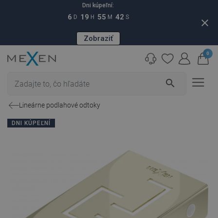
Dni kúpeľní:
6
19
55
41
D
H
M
S
close
Zobraziť
0
search
Lineárne podlahové odtoky
DNI KÚPEĽNÍ