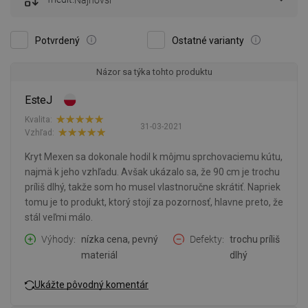
Najnovší
Potvrdený
Ostatné varianty
Názor sa týka tohto produktu
EsteJ
Kvalita:
31-03-2021
Vzhľad:
Kryt Mexen sa dokonale hodil k môjmu sprchovaciemu kútu,
najmä k jeho vzhľadu. Avšak ukázalo sa, že 90 cm je trochu
príliš dlhý, takže som ho musel vlastnoručne skrátiť. Napriek
tomu je to produkt, ktorý stojí za pozornosť, hlavne preto, že
stál veľmi málo.
Výhody
nízka cena, pevný
Defekty
trochu príliš
materiál
dlhý
Ukážte pôvodný komentár