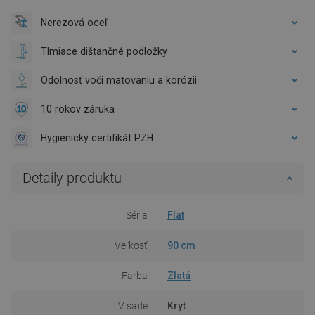
Nerezová oceľ
Tlmiace dištančné podložky
Odolnosť voči matovaniu a korózii
10 rokov záruka
Hygienický certifikát PZH
Detaily produktu
Séria
Flat
Veľkosť
90 cm
Farba
Zlatá
V sade
Kryt