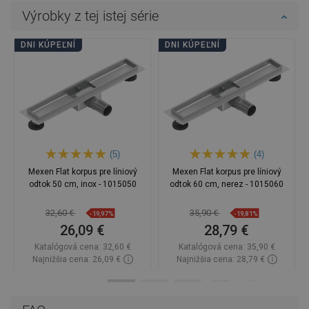
Výrobky z tej istej série
DNI KÚPEĽNÍ
DNI KÚPEĽNÍ
(5)
(4)
Mexen Flat korpus pre líniový
Mexen Flat korpus pre líniový
odtok 50 cm, inox - 1015050
odtok 60 cm, nerez - 1015060
32,60 €
35,90 €
-19,97%
-19,81%
26,09 €
28,79 €
Katalógová cena:
32,60 €
Katalógová cena:
35,90 €
Najnižšia cena: 26,09 €
Najnižšia cena: 28,79 €
Dostupnosť:
Na sklade
Dostupnosť:
Na sklade
Do košíka
Do košíka