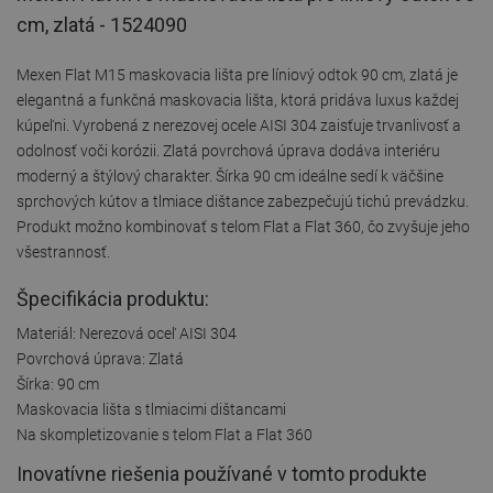
cm, zlatá - 1524090
Mexen Flat M15 maskovacia lišta pre líniový odtok 90 cm, zlatá je
elegantná a funkčná maskovacia lišta, ktorá pridáva luxus každej
kúpeľni. Vyrobená z nerezovej ocele AISI 304 zaisťuje trvanlivosť a
odolnosť voči korózii. Zlatá povrchová úprava dodáva interiéru
moderný a štýlový charakter. Šírka 90 cm ideálne sedí k väčšine
sprchových kútov a tlmiace dištance zabezpečujú tichú prevádzku.
Produkt možno kombinovať s telom Flat a Flat 360, čo zvyšuje jeho
všestrannosť.
Špecifikácia produktu:
Materiál: Nerezová oceľ AISI 304
Povrchová úprava: Zlatá
Šírka: 90 cm
Maskovacia lišta s tlmiacimi dištancami
Na skompletizovanie s telom Flat a Flat 360
Inovatívne riešenia používané v tomto produkte