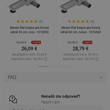
(5)
(4)
Mexen Flat korpus pre líniový
Mexen Flat korpus pre líniový
odtok 50 cm, inox - 1015050
odtok 60 cm, nerez - 1015060
32,60 €
35,90 €
-19,97%
-19,81%
26,09 €
28,79 €
Katalógová cena:
32,60 €
Katalógová cena:
35,90 €
Najnižšia cena: 26,09 €
Najnižšia cena: 28,79 €
Dostupnosť:
Na sklade
Dostupnosť:
Na sklade
Do košíka
Do košíka
FAQ
Porovnaj
favorite_border
Obľúbené
Porovnaj
favorite_border
Obľúbené
Nenašli ste odpoveď?
Napíš nám