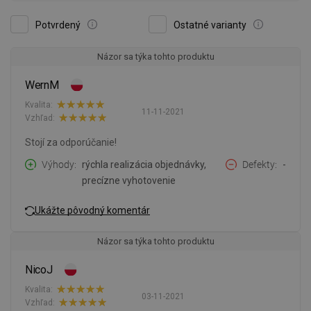
Potvrdený
Ostatné varianty
Názor sa týka tohto produktu
WernM
Kvalita:
11-11-2021
Vzhľad:
Stojí za odporúčanie!
Výhody
rýchla realizácia objednávky,
Defekty
-
precízne vyhotovenie
Ukážte pôvodný komentár
Názor sa týka tohto produktu
NicoJ
Kvalita:
03-11-2021
Vzhľad: