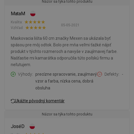
Názor sa týka tohto produktu
MataM
Kvalita:
05-05-2021
Vzhľad:
Maskovacia lišta 60 cm značky Mexen sa ukázala byť
spásou pre môj odtok. Bolo pre mňa veľmi ťažké nájsť
produkt v týchto rozmeroch a navyše v zaujímavej farbe.
Našťastie mi kamarátka odporučila túto poľskú firmu a
neľutujem.
Výhody
precízne spracovanie, zaujímavý
Defekty
-
vzor a farba, nízka cena, dobrá
obsluha
Ukážte pôvodný komentár
Názor sa týka tohto produktu
JoséD