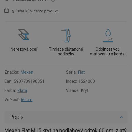
ľudia
kúpil tento produkt.
5
Nerezová oceľ
Tlmiace dištančné
Odolnosť voči
podložky
matovaniu a korózii
Značka:
Mexen
Séria:
Flat
Ean:
5907709190351
Index:
1524060
Farba:
Zlatá
V sade:
Kryt
Veľkosť:
60 cm
Popis
Mexen Flat M15 kryt na podlahový odtok 60 cm, zlatý