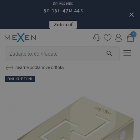
Dni kúpeľní:
5
16
47
43
D
H
M
S
close
Zobraziť
0
search
Lineárne podlahové odtoky
DNI KÚPEĽNÍ