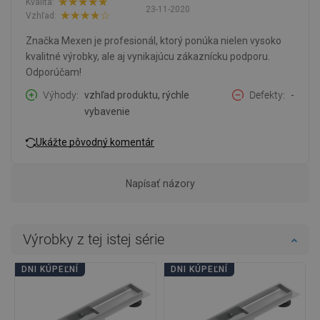
Kvalita:
23-11-2020
Vzhľad:
Značka Mexen je profesionál, ktorý ponúka nielen vysoko
kvalitné výrobky, ale aj vynikajúcu zákaznícku podporu.
Odporúčam!
Výhody
vzhľad produktu, rýchle
Defekty
-
vybavenie
Ukážte pôvodný komentár
Napísať názory
Výrobky z tej istej série
DNI KÚPEĽNÍ
DNI KÚPEĽNÍ