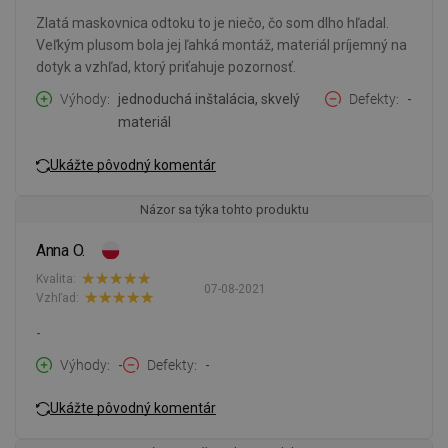
Zlatá maskovnica odtoku to je niečo, čo som dlho hľadal.
Veľkým plusom bola jej ľahká montáž, materiál príjemný na
dotyk a vzhľad, ktorý priťahuje pozornosť.
Výhody
jednoduchá inštalácia, skvelý
Defekty
-
materiál
Ukážte pôvodný komentár
Názor sa týka tohto produktu
Anna O.
Kvalita:
07-08-2021
Vzhľad:
-
Výhody
-
Defekty
-
Ukážte pôvodný komentár