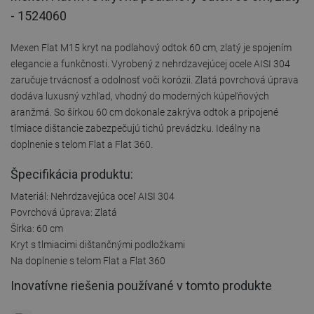
- 1524060
Mexen Flat M15 kryt na podlahový odtok 60 cm, zlatý je spojením
elegancie a funkčnosti. Vyrobený z nehrdzavejúcej ocele AISI 304
zaručuje trvácnosť a odolnosť voči korózii. Zlatá povrchová úprava
dodáva luxusný vzhľad, vhodný do moderných kúpeľňových
aranžmá. So šírkou 60 cm dokonale zakrýva odtok a pripojené
tlmiace dištancie zabezpečujú tichú prevádzku. Ideálny na
doplnenie s telom Flat a Flat 360.
Špecifikácia produktu:
Materiál: Nehrdzavejúca oceľ AISI 304
Povrchová úprava: Zlatá
Šírka: 60 cm
Kryt s tlmiacimi dištančnými podložkami
Na doplnenie s telom Flat a Flat 360
Inovatívne riešenia používané v tomto produkte