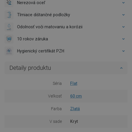
Nerezová oceľ
Tlmiace dištančné podložky
Odolnosť voči matovaniu a korózii
10 rokov záruka
Hygienický certifikát PZH
Detaily produktu
Séria
Flat
Veľkosť
60 cm
Farba
Zlatá
V sade
Kryt