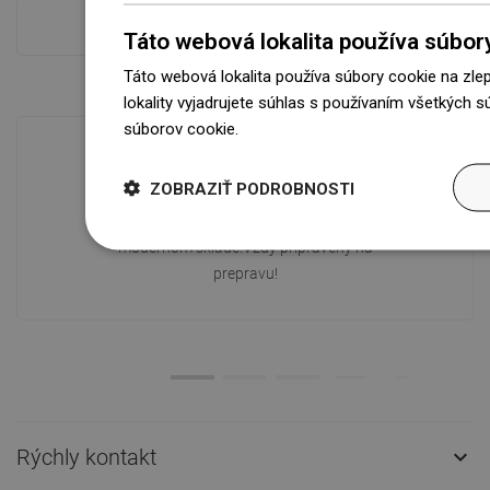
Pokladňa viac
Táto webová lokalita používa súbor
Táto webová lokalita používa súbory cookie na zle
lokality vyjadrujete súhlas s používaním všetkých 
súborov cookie.
Dowiedz się więcej
ZOBRAZIŤ PODROBNOSTI
Dostupnosť tovaru
Naše výrobky na vás čakajú v
modernom sklade.Vždy pripravený na
prepravu!
Rýchly kontakt
