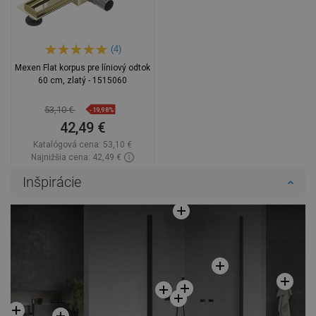
(4)
Mexen Flat korpus pre líniový odtok
60 cm, zlatý - 1515060
53,10 €
-19,98%
42,49 €
Katalógová cena:
53,10 €
Najnižšia cena: 42,49 €
Dostupnosť:
Na sklade
Inšpirácie
Do košíka
Porovnaj
favorite_border
Obľúbené