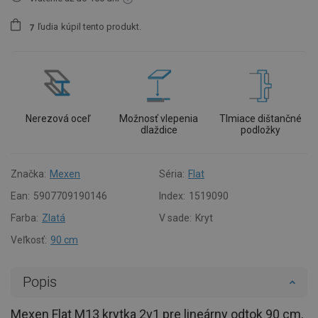
ľudia
kúpil tento produkt.
7
Nerezová oceľ
Možnosť vlepenia
Tlmiace dištančné
dlaždice
podložky
Značka:
Mexen
Séria:
Flat
Ean:
5907709190146
Index:
1519090
Farba:
Zlatá
V sade:
Kryt
Veľkosť:
90 cm
Popis
Mexen Flat M13 krytka 2v1 pre lineárny odtok 90 cm,