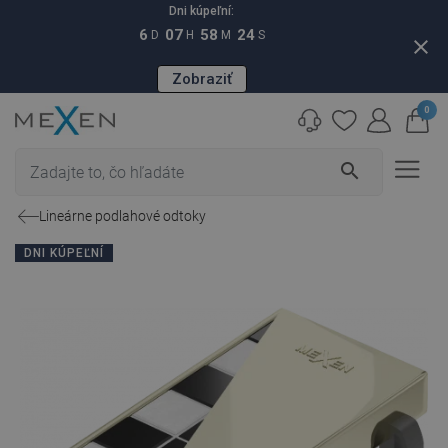
Dni kúpeľní:
6
07
58
23
D
H
M
S
close
Zobraziť
0
search
Lineárne podlahové odtoky
DNI KÚPEĽNÍ