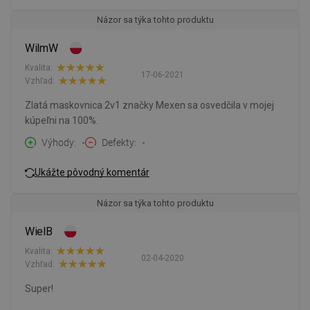
Názor sa týka tohto produktu
WilmW
Kvalita:
17-06-2021
Vzhľad:
Zlatá maskovnica 2v1 značky Mexen sa osvedčila v mojej
kúpeľni na 100%.
Výhody
-
Defekty
-
Ukážte pôvodný komentár
Názor sa týka tohto produktu
WielB
Kvalita:
02-04-2020
Vzhľad:
Super!