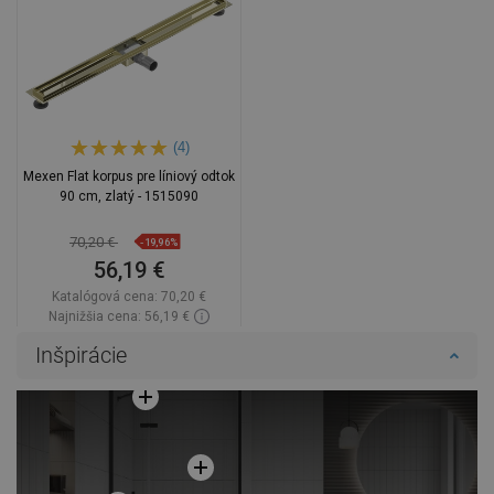
(4)
Mexen Flat korpus pre líniový odtok
90 cm, zlatý - 1515090
70,20 €
-19,96%
56,19 €
Katalógová cena:
70,20 €
Najnižšia cena: 56,19 €
Dostupnosť:
Na sklade
Inšpirácie
Do košíka
Porovnaj
favorite_border
Obľúbené