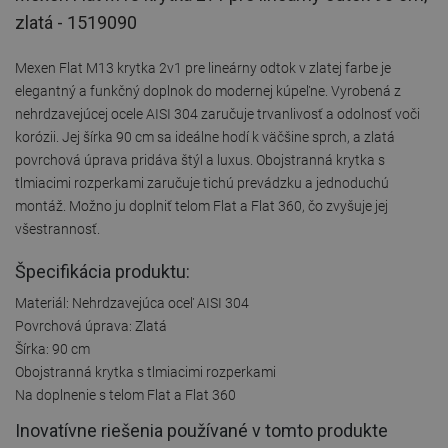
zlatá - 1519090
Mexen Flat M13 krytka 2v1 pre lineárny odtok v zlatej farbe je
elegantný a funkčný doplnok do modernej kúpeľne. Vyrobená z
nehrdzavejúcej ocele AISI 304 zaručuje trvanlivosť a odolnosť voči
korózii. Jej šírka 90 cm sa ideálne hodí k väčšine sprch, a zlatá
povrchová úprava pridáva štýl a luxus. Obojstranná krytka s
tlmiacimi rozperkami zaručuje tichú prevádzku a jednoduchú
montáž. Možno ju doplniť telom Flat a Flat 360, čo zvyšuje jej
všestrannosť.
Špecifikácia produktu:
Materiál: Nehrdzavejúca oceľ AISI 304
Povrchová úprava: Zlatá
Šírka: 90 cm
Obojstranná krytka s tlmiacimi rozperkami
Na doplnenie s telom Flat a Flat 360
Inovatívne riešenia používané v tomto produkte