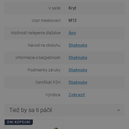
V sade
Kryt
Vzor maskovaní
M13
Možnosť nalepenia dlaždice
Áno
Návod na obsluhu
Stiahnutie
Informácie o bezpečnosti
Stiahnutie
Podmienky záruky
Stiahnutie
Certifikát PZH
Stiahnutie
Výrobca
Zobraziť
Tiež by sa ti páčil
DNI KÚPEĽNÍ