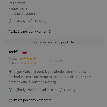
Poznámky:
- super cena
- pekné prevedenie
Výhody
-
Defekty
-
Ukážte pôvodný komentár
Názor sa týka tohto produktu
AndrS
Kvalita:
27-02-2020
Vzhľad:
Hľadajúc zlato sfarbený kryt, náhodou som narazila na
obchod Mexen a na tomto mieste som našla to, čo som
potrebovala (a dokonca aj viac!).
Výhody
vzhľad, kvalita, cena
Defekty
-
Ukážte pôvodný komentár