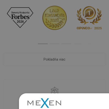
Pokladňa viac
Dostupnosť tovaru
Naše výrobky na vás čakajú v
modernom sklade.Vždy pripravený na