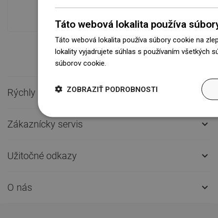
prepravu!
Táto webová lokalita používa súbor
Táto webová lokalita používa súbory cookie na zle
lokality vyjadrujete súhlas s používaním všetkých 
súborov cookie.
Dowiedz się więcej
ZOBRAZIŤ PODROBNOSTI
Rýchly kontakt

Zákaznícky servis

Užitočné odkazy

O nás
