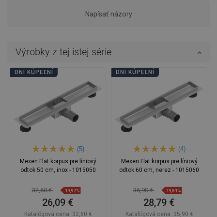
Napísať názory
Výrobky z tej istej série
DNI KÚPEĽNÍ
DNI KÚPEĽNÍ
(5)
(4)
Mexen Flat korpus pre líniový
Mexen Flat korpus pre líniový
odtok 50 cm, inox - 1015050
odtok 60 cm, nerez - 1015060
32,60 €
35,90 €
-19,97%
-19,81%
26,09 €
28,79 €
Katalógová cena:
32,60 €
Katalógová cena:
35,90 €