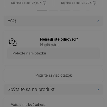
Najnižšia cena: 26,09 €
Najnižšia cena: 28,79 €
Dostupnosť:
Na sklade
Dostupnosť:
Na sklade
Do košíka
Do košíka
FAQ
Porovnaj
favorite_border
Obľúbené
Porovnaj
favorite_border
Obľúbené
Nenašli ste odpoveď?
Napíš nám
Položte nám otázku
Pozrite si viac otázok
Spýtajte sa na produkt