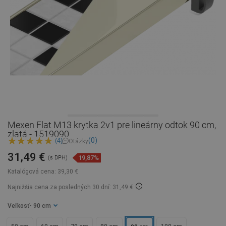
Mexen Flat M13 krytka 2v1 pre lineárny odtok 90 cm,
zlatá - 1519090
(0)
(4)
Otázky
31,49 €
19,87%
(s DPH)
Katalógová cena:
39,30 €
Najnižšia cena za posledných 30 dní: 31,49 €
Veľkosť
- 90 cm