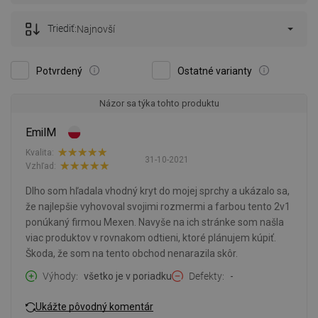
Triediť:
Najnovší
Potvrdený
Ostatné varianty
Názor sa týka tohto produktu
EmilM
Kvalita:
31-10-2021
Vzhľad:
Dlho som hľadala vhodný kryt do mojej sprchy a ukázalo sa,
že najlepšie vyhovoval svojimi rozmermi a farbou tento 2v1
ponúkaný firmou Mexen. Navyše na ich stránke som našla
viac produktov v rovnakom odtieni, ktoré plánujem kúpiť.
Škoda, že som na tento obchod nenarazila skôr.
Výhody
všetko je v poriadku
Defekty
-
Ukážte pôvodný komentár