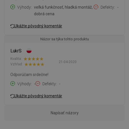
Výhody
veľká funkčnosť, hladká montáž,
Defekty
-
dobrá cena
Ukážte pôvodný komentár
Názor sa týka tohto produktu
LukrS
Kvalita:
21-04-2020
Vzhľad:
Odporúčam srdečne!
Výhody
-
Defekty
-
Ukážte pôvodný komentár
Napísať názory