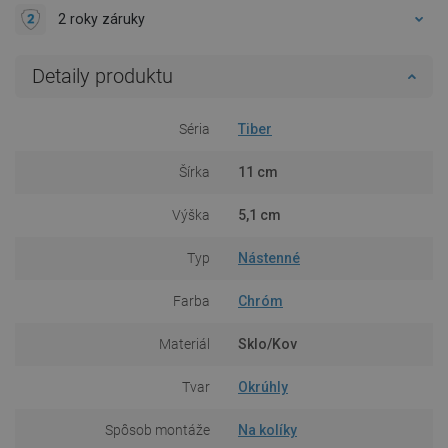
2 roky záruky
Detaily produktu
Séria
Tiber
Šírka
11 cm
Výška
5,1 cm
Typ
Nástenné
Farba
Chróm
Materiál
Sklo/Kov
Tvar
Okrúhly
Spôsob montáže
Na kolíky