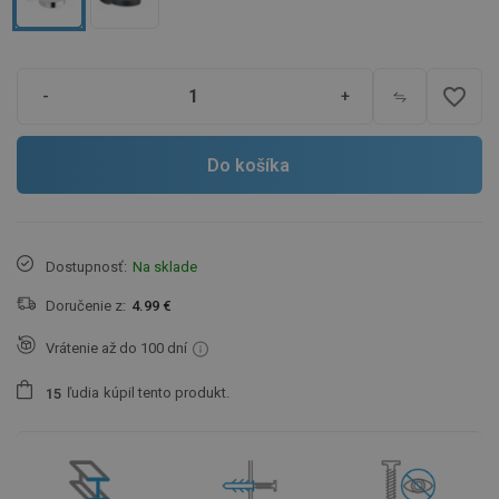
favorite_border
-
+
Do košíka
Dostupnosť:
Na sklade
Doručenie z:
4.99 €
Vrátenie až do 100 dní
ľudia
kúpil tento produkt.
1
5