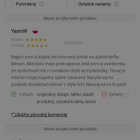
Potvrdený
Ostatné varianty
Názor sa týka tohto produktu
YasmW
Kvalita:
23-02-2021
Vzhľad:
Najprv som si kúpila chrómovaný pohár na zubné kefky
Mexen. Aké bolo moje prekvapenie, keď som si uvedomila,
že spoločnosť má v rovnakom štýle aj mydelničky. Teraz je
interiér mojej kúpeľne úplne vybavený. Navyše sa mi
podarilo dosiahnuť interiér v štýle loft. Naozaj sa mi to páči!
Výhody
originálny dizajn, ľahko zladiť
Defekty
-
produkty, vysoká kvalita, lacno
Ukážte pôvodný komentár
Názor sa týka tohto produktu