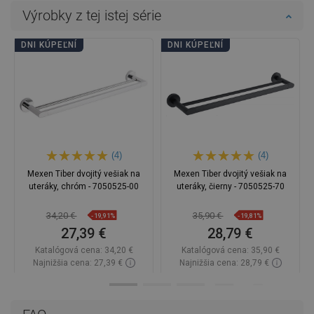
Výrobky z tej istej série
DNI KÚPEĽNÍ
DNI KÚPEĽNÍ
(4)
(4)
Mexen Tiber dvojitý vešiak na
Mexen Tiber dvojitý vešiak na
uteráky, chróm - 7050525-00
uteráky, čierny - 7050525-70
34,20 €
35,90 €
-19,91%
-19,81%
27,39 €
28,79 €
Katalógová cena:
34,20 €
Katalógová cena:
35,90 €
Najnižšia cena: 27,39 €
Najnižšia cena: 28,79 €
Dostupnosť:
Na sklade
Dostupnosť:
Na sklade
Do košíka
Do košíka