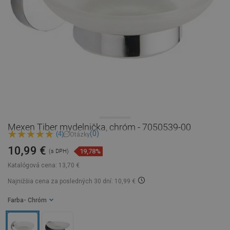
Mexen Tiber mydelnička, chróm - 7050539-00
(0)
(4)
Otázky
10,99 €
19,78%
(s DPH)
Katalógová cena:
13,70 €
Najnižšia cena za posledných 30 dní: 10,99 €
Farba
- Chróm