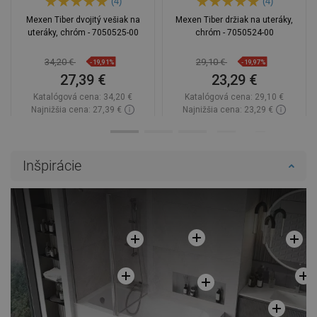
(4)
(4)
Mexen Tiber dvojitý vešiak na
Mexen Tiber držiak na uteráky,
uteráky, chróm - 7050525-00
chróm - 7050524-00
34,20 €
29,10 €
-19,91%
-19,97%
27,39 €
23,29 €
Katalógová cena:
34,20 €
Katalógová cena:
29,10 €
Najnižšia cena: 27,39 €
Najnižšia cena: 23,29 €
Dostupnosť:
Na sklade
Dostupnosť:
Na sklade
Do košíka
Do košíka
Inšpirácie
Porovnaj
favorite_border
Obľúbené
Porovnaj
favorite_border
Obľúbené