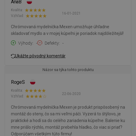
AnaB
Kvalita:
16-01-2021
Vzhľad:
Chrómovaná mydelnička Mexen umožňuje úhľadne
skladovať mydlo a v mojej kúpeľni je poriadok najdôležitejší!
Výhody
-
Defekty
-
Ukážte pôvodný komentár
Názor sa týka tohto produktu
RogeS
Kvalita:
22-06-2020
Vzhľad:
Chrómovaná mydelnička Mexen je produkt prispôsobený na
montáž do steny, čo sa mi veľmi páči. Vyzerá to štýlovo, je
praktické a hodí sa do celého zariadenia kúpeľne. Balenie ku
mne prišlo rýchlo, montáž prebehla hladko, čo viac si priať?
Odporúčam všetkým túto firmu!