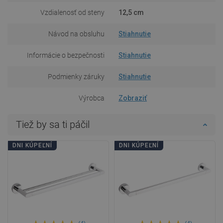
Vzdialenosť od steny
12,5 cm
Návod na obsluhu
Stiahnutie
Informácie o bezpečnosti
Stiahnutie
Podmienky záruky
Stiahnutie
Výrobca
Zobraziť
Tiež by sa ti páčil
DNI KÚPEĽNÍ
DNI KÚPEĽNÍ