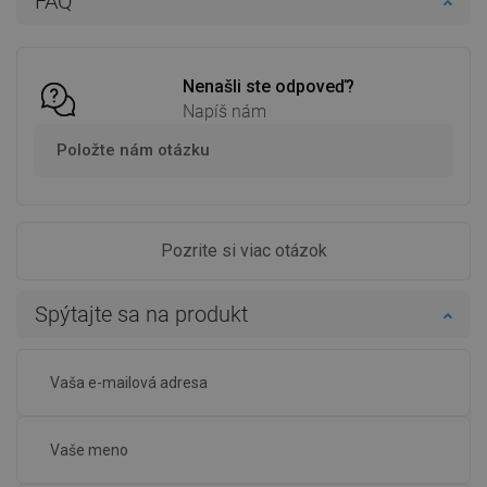
FAQ
Porovnaj
favorite_border
Obľúbené
Porovnaj
favorite_border
Obľúbené
Nenašli ste odpoveď?
Napíš nám
Položte nám otázku
Pozrite si viac otázok
Spýtajte sa na produkt