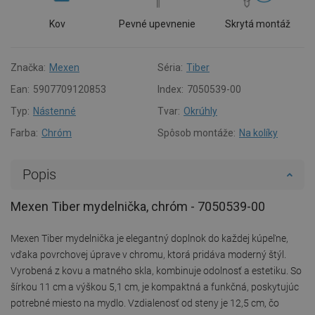
Kov
Pevné upevnenie
Skrytá montáž
Značka:
Mexen
Séria:
Tiber
Ean:
5907709120853
Index:
7050539-00
Typ:
Nástenné
Tvar:
Okrúhly
Farba:
Chróm
Spôsob montáže:
Na kolíky
Popis
Mexen Tiber mydelnička, chróm - 7050539-00
Mexen Tiber mydelnička je elegantný doplnok do každej kúpeľne,
vďaka povrchovej úprave v chromu, ktorá pridáva moderný štýl.
Vyrobená z kovu a matného skla, kombinuje odolnosť a estetiku. So
šírkou 11 cm a výškou 5,1 cm, je kompaktná a funkčná, poskytujúc
potrebné miesto na mydlo. Vzdialenosť od steny je 12,5 cm, čo