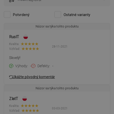
Potvrdený
Ostatné varianty
Názor sa týka tohto produktu
RuslT
Kvalita:
28-11-2021
Vzhľad:
Skvelý!
Výhody
-
Defekty
-
Ukážte pôvodný komentár
Názor sa týka tohto produktu
ZlatT
Kvalita:
03-03-2021
Vzhľad: