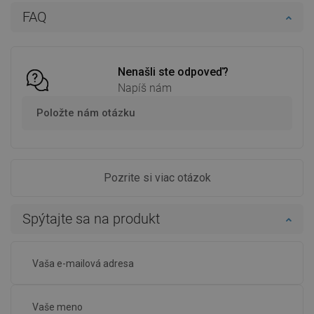
Do košíka
Do košíka
FAQ
Porovnaj
favorite_border
Obľúbené
Porovnaj
favorite_border
Obľúbené
Nenašli ste odpoveď?
Napíš nám
Položte nám otázku
Pozrite si viac otázok
Spýtajte sa na produkt