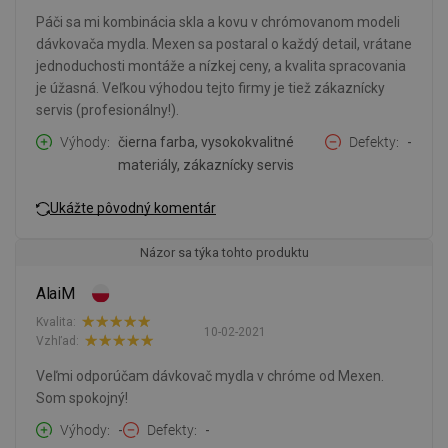
Páči sa mi kombinácia skla a kovu v chrómovanom modeli
dávkovača mydla. Mexen sa postaral o každý detail, vrátane
jednoduchosti montáže a nízkej ceny, a kvalita spracovania
je úžasná. Veľkou výhodou tejto firmy je tiež zákaznícky
servis (profesionálny!).
Výhody
čierna farba, vysokokvalitné
Defekty
-
materiály, zákaznícky servis
Ukážte pôvodný komentár
Názor sa týka tohto produktu
AlaiM
Kvalita:
10-02-2021
Vzhľad:
Veľmi odporúčam dávkovač mydla v chróme od Mexen.
Som spokojný!
Výhody
-
Defekty
-