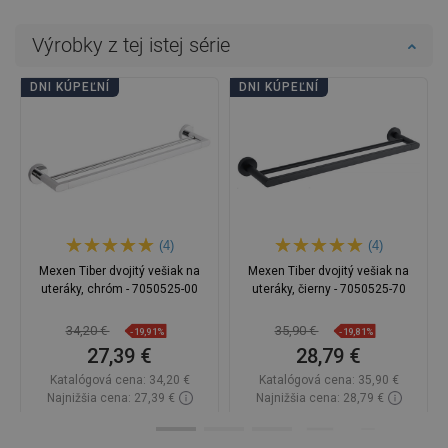
Výrobky z tej istej série
DNI KÚPEĽNÍ
DNI KÚPEĽNÍ
(4)
(4)
Mexen Tiber dvojitý vešiak na
Mexen Tiber dvojitý vešiak na
uteráky, chróm - 7050525-00
uteráky, čierny - 7050525-70
34,20 €
35,90 €
-19,91%
-19,81%
27,39 €
28,79 €
Katalógová cena:
34,20 €
Katalógová cena:
35,90 €
Najnižšia cena: 27,39 €
Najnižšia cena: 28,79 €
Dostupnosť:
Na sklade
Dostupnosť:
Na sklade