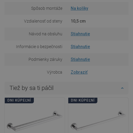
Spôsob montáže
Na kolíky
Vzdialenosť od steny
10,5 cm
Návod na obsluhu
Stiahnutie
Informácie o bezpečnosti
Stiahnutie
Podmienky záruky
Stiahnutie
Výrobca
Zobraziť
Tiež by sa ti páčil
DNI KÚPEĽNÍ
DNI KÚPEĽNÍ