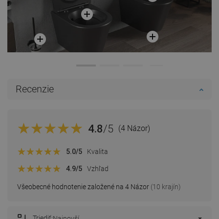
Recenzie
4.8
/5
(4 Názor)
5.0
/5
Kvalita
4.9
/5
Vzhľad
Všeobecné hodnotenie založené na 4 Názor
(10 krajín)
Triediť:
Najnovší