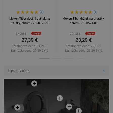
(4)
(4)
Mexen Tiber dvojitý vešiak na
Mexen Tiber držiak na uteráky,
uteráky, chróm - 7050525-00
chróm - 7050524-00
34,20 €
29,10 €
-19,91%
-19,97%
27,39 €
23,29 €
Katalógová cena:
34,20 €
Katalógová cena:
29,10 €
Najnižšia cena: 27,39 €
Najnižšia cena: 23,29 €
Dostupnosť:
Na sklade
Dostupnosť:
Na sklade
Do košíka
Do košíka
Inšpirácie
Porovnaj
favorite_border
Obľúbené
Porovnaj
favorite_border
Obľúbené