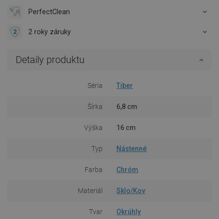
PerfectClean
2 roky záruky
Detaily produktu
Séria
Tiber
Šírka
6,8 cm
Výška
16 cm
Typ
Nástenné
Farba
Chróm
Materiál
Sklo/Kov
Tvar
Okrúhly