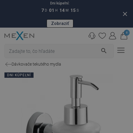
Dni kúpeľní:
7
01
14
14
D
H
M
S
close
Zobraziť
0
search
Dávkovače tekutého mydla
DNI KÚPEĽNÍ