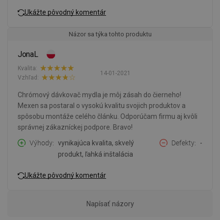
Ukážte pôvodný komentár
Názor sa týka tohto produktu
JonaL
Kvalita:
14-01-2021
Vzhľad:
Chrómový dávkovač mydla je môj zásah do čierneho!
Mexen sa postaral o vysokú kvalitu svojich produktov a
spôsobu montáže celého článku. Odporúčam firmu aj kvôli
správnej zákazníckej podpore. Bravo!
Výhody
vynikajúca kvalita, skvelý
Defekty
-
produkt, ľahká inštalácia
Ukážte pôvodný komentár
Napísať názory