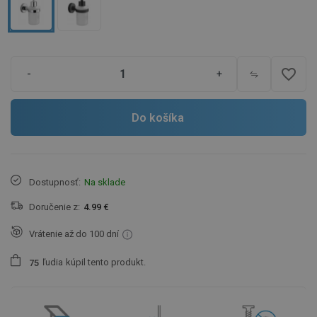
favorite_border
-
+
Do košíka
Dostupnosť:
Na sklade
Doručenie z:
4.99 €
Vrátenie až do 100 dní
ľudia
kúpil tento produkt.
7
5