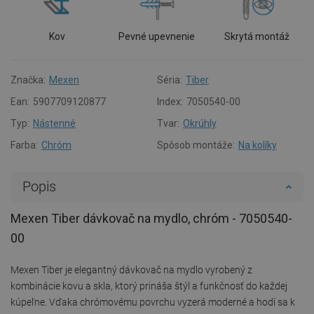
Kov
Pevné upevnenie
Skrytá montáž
Značka:
Mexen
Séria:
Tiber
Ean:
5907709120877
Index:
7050540-00
Typ:
Nástenné
Tvar:
Okrúhly
Farba:
Chróm
Spôsob montáže:
Na kolíky
Popis
Mexen Tiber dávkovač na mydlo, chróm - 7050540-
00
Mexen Tiber je elegantný dávkovač na mydlo vyrobený z
kombinácie kovu a skla, ktorý prináša štýl a funkčnosť do každej
kúpeľne. Vďaka chrómovému povrchu vyzerá moderné a hodí sa k